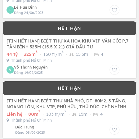
Thành phố Hồ Chí Minh
Lê Hữu Dinh
L
Đăng 24/06/2023
[TIN HẾT HẠN] BIỆT THỰ XA HOA KHU VIP VÂN CÔI P,7
TÂN BÌNH 325M (15.5 X 21) GIÁ ĐẦU TƯ
2
2
44 tỷ
·
325m
·
130 tr/m
·
15.5m
·
4
Thành phố Hồ Chí Minh
Võ Thanh Nguyên
V
Đăng 19/06/2023
[TIN HẾT HẠN] BIỆT THỰ NHÀ PHỐ, DT: 80M2, 3 TẦNG,
NGANG LỚN, KHU VIP, PHÚ HỮU, THỦ ĐỨC. CHỈ NHỈNH 9
2
2
TỶ
Liên hệ
·
80m
·
103 tr/m
·
15m
·
4
Thành phố Hồ Chí Minh
Đức Trung
Đăng 08/06/2023