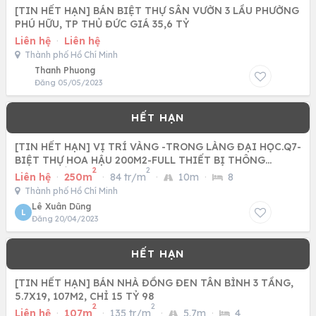
[TIN HẾT HẠN] BÁN BIỆT THỰ SÂN VƯỜN 3 LẦU PHƯỜNG
PHÚ HỮU, TP THỦ ĐỨC GIÁ 35,6 TỶ
Liên hệ
·
Liên hệ
Thành phố Hồ Chí Minh
Thanh Phuong
Đăng 05/05/2023
[TIN HẾT HẠN] VỊ TRÍ VÀNG -TRONG LÀNG ĐẠI HỌC.Q7-
BIỆT THỰ HOA HẬU 200M2-FULL THIẾT BỊ THÔNG
2
2
MINH.4 TẦNG
Liên hệ
·
250m
·
84 tr/m
·
10m
·
8
Thành phố Hồ Chí Minh
Lê Xuân Dũng
L
Đăng 20/04/2023
[TIN HẾT HẠN] BÁN NHÀ ĐỒNG ĐEN TÂN BÌNH 3 TẦNG,
5.7X19, 107M2, CHỈ 15 TỶ 98
2
2
Liên hệ
·
107m
·
135 tr/m
·
5.7m
·
4