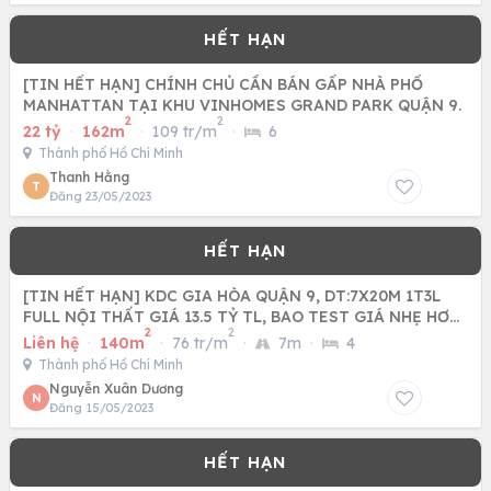
[TIN HẾT HẠN] CHÍNH CHỦ CẦN BÁN GẤP NHÀ PHỐ
MANHATTAN TẠI KHU VINHOMES GRAND PARK QUẬN 9.
2
2
22 tỷ
·
162m
·
109 tr/m
·
6
Thành phố Hồ Chí Minh
Thanh Hằng
T
Đăng 23/05/2023
[TIN HẾT HẠN] KDC GIA HÒA QUẬN 9, DT:7X20M 1T3L
FULL NỘI THẤT GIÁ 13.5 TỶ TL, BAO TEST GIÁ NHẸ HƠN
2
2
THỊ TRƯỜNG 3 TỶ
Liên hệ
·
140m
·
76 tr/m
·
7m
·
4
Thành phố Hồ Chí Minh
Nguyễn Xuân Dương
N
Đăng 15/05/2023