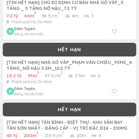
[TIN HẾT HẠN] CHỦ ĐI ĐỊNH CƯ BÁN NHÀ GÒ VẤP_5
TẦNG _ 5 TẦNG NỞ HẬU_7.2 TỶ
2
2
7.2 tỷ
·
64m
·
86 tr/m
·
4m
·
3
Thành phố Hồ Chí Minh
Đàm Tuyên
Đ
Đăng 06/06/2023
[TIN HẾT HẠN] NHÀ GÒ VẤP_PHẠM VĂN CHIÊU_95M2_4
TẦNG_NỞ HẬU 5.5M_10.2 TỶ
2
2
10.2 tỷ
·
95m
·
87 tr/m
·
5.5m
·
6
Thành phố Hồ Chí Minh
Đàm Tuyên
Đ
Đăng 06/06/2023
[TIN HẾT HẠN] TÂN BÌNH - BIỆT THỰ - KHU SÂN BAY
TÂN SƠN NHẤT - ĐẲNG CẤP - VỊ TRÍ ĐẮC ĐỊA - 200M2.
2
2
45 tỷ
·
200m
·
219 tr/m
·
20m
·
4