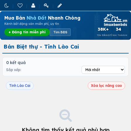
Mua Bán
Nhà Đất
Nhanh Chóng
Kênh bất động sản miễn phí, uy tín
38K+
34
+ Đăng tin miễn phí
Tìm BĐS
TIN ĐĂNG
TỈNH THÀNH
Bán Biệt thự - Tỉnh Lào Cai
0 kết quả
Sắp xếp:
Tỉnh Lào Cai
Xóa lọc nâng cao
Không tìm thấy kết quả phù hợp