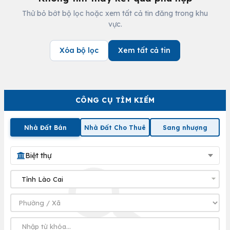
Thử bỏ bớt bộ lọc hoặc xem tất cả tin đăng trong khu
vực.
Xóa bộ lọc
Xem tất cả tin
CÔNG CỤ TÌM KIẾM
Nhà Đất Bán
Nhà Đất Cho Thuê
Sang nhượng
Biệt thự