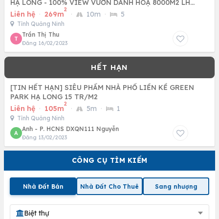
HẠ LONG - 100% VIEW VƯỜN DANH HOẠ 8000M2 LH
2
0927467979
Liên hệ
·
269m
·
10m
·
5
Tỉnh Quảng Ninh
Trần Thị Thu
T
Đăng 16/02/2023
[TIN HẾT HẠN] SIÊU PHẨM NHÀ PHỐ LIỀN KỀ GREEN
PARK HẠ LONG 15 TR/M2
2
Liên hệ
·
105m
·
5m
·
1
Tỉnh Quảng Ninh
Anh - P. HCNS DXQN111 Nguyễn
A
Đăng 13/02/2023
CÔNG CỤ TÌM KIẾM
Nhà Đất Bán
Nhà Đất Cho Thuê
Sang nhượng
Biệt thự