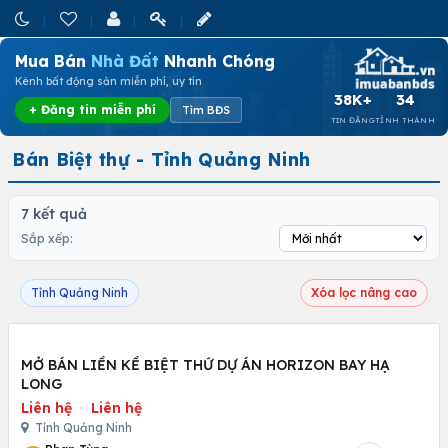
Mua Bán
Nhà Đất
Nhanh Chóng
Kênh bất động sản miễn phí, uy tín
38K+
34
+ Đăng tin miễn phí
Tìm BĐS
TIN ĐĂNG
TỈNH THÀNH
Bán Biệt thự - Tỉnh Quảng Ninh
7 kết quả
Sắp xếp:
Tỉnh Quảng Ninh
Xóa lọc nâng cao
MỞ BÁN LIỀN KỀ BIỆT THỨ DỰ ÁN HORIZON BAY HẠ
LONG
Liên hệ
·
Liên hệ
Tỉnh Quảng Ninh