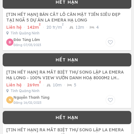
[TIN HẾT HẠN] BÁN CẮT LỖ CĂN MẶT TIỀN SIÊU ĐẸP
TẠI NGÃ 5 DỰ ÁN LA EMERA HẠ LONG
2
2
Liên hệ
·
142m
·
20 tr/m
·
12m
·
4
Tỉnh Quảng Ninh
Đào Tùng Lâm
Đ
Đăng 07/03/2023
[TIN HẾT HẠN] RA MẮT BIỆT THỰ SONG LẬP LA EMERA
HẠ LONG - 100% VIEW VƯỜN DANH HOẠ 8000M2 LH
2
0976655859
Liên hệ
·
269m
·
10m
·
5
Tỉnh Quảng Ninh
Nguyễn Thanh Tùng
N
Đăng 16/02/2023
[TIN HẾT HẠN] RA MẮT BIỆT THỰ SONG LẬP LA EMERA