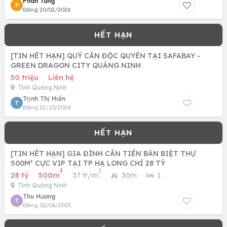
Phan Tùng
P
Đăng 20/02/2026
[TIN HẾT HẠN] QUỸ CĂN ĐỘC QUYỀN TẠI SAFABAY -
GREEN DRAGON CITY QUẢNG NINH
50 triệu
·
Liên hệ
Tỉnh Quảng Ninh
Trịnh Thị Hiền
T
Đăng 22/10/2024
[TIN HẾT HẠN] GIA ĐÌNH CẦN TIỀN BÁN BIỆT THỰ
500M² CỰC VIP TẠI TP HẠ LONG CHỈ 28 TỶ
2
2
28 tỷ
·
500m
·
37 tr/m
·
30m
·
1
Tỉnh Quảng Ninh
Thu Hương
T
Đăng 02/06/2023