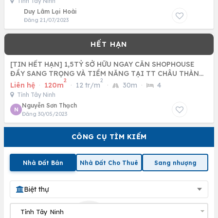
Tỉnh Tây Ninh
Duy Lâm Lại Hoài
Đăng 21/07/2023
[TIN HẾT HẠN] 1,5TỶ SỞ HỮU NGAY CĂN SHOPHOUSE
ĐẦY SANG TRỌNG VÀ TIỀM NĂNG TẠI TT CHÂU THÀNH,
2
2
TỈNH TÂY NINH
Liên hệ
·
120m
·
12 tr/m
·
30m
·
4
Tỉnh Tây Ninh
Nguyễn Sơn Thạch
N
Đăng 30/05/2023
CÔNG CỤ TÌM KIẾM
Nhà Đất Bán
Nhà Đất Cho Thuê
Sang nhượng
Biệt thự