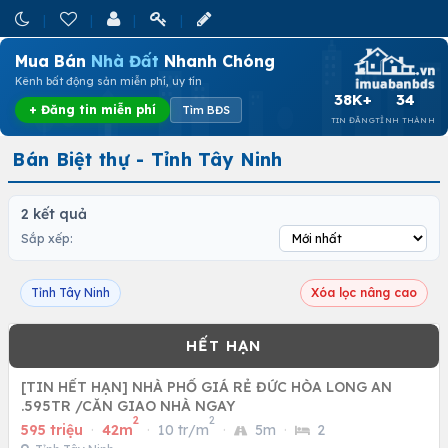
Mua Bán
Nhà Đất
Nhanh Chóng
Kênh bất động sản miễn phí, uy tín
38K+
34
+ Đăng tin miễn phí
Tìm BĐS
TIN ĐĂNG
TỈNH THÀNH
Bán Biệt thự - Tỉnh Tây Ninh
2 kết quả
Sắp xếp:
Tỉnh Tây Ninh
Xóa lọc nâng cao
[TIN HẾT HẠN] NHÀ PHỐ GIÁ RẺ ĐỨC HÒA LONG AN
.595TR /CĂN GIAO NHÀ NGAY
2
2
595 triệu
·
42m
·
10 tr/m
·
5m
·
2