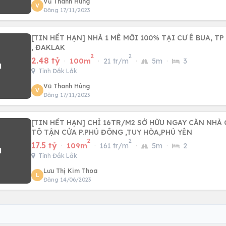
Vũ Thanh Hùng
V
Đăng 17/11/2023
[TIN HẾT HẠN] NHÀ 1 MÊ MỚI 100% TẠI CƯ Ê BUA, T
, ĐAKLAK
2
2
2.48 tỷ
·
100m
·
21 tr/m
·
5m
·
3
Tỉnh Đắk Lắk
Vũ Thanh Hùng
V
Đăng 17/11/2023
[TIN HẾT HẠN] CHỈ 16TR/M2 SỞ HỮU NGAY CĂN NHÀ
TÔ TẬN CỬA P.PHÚ ĐÔNG ,TUY HÒA,PHÚ YÊN
2
2
17.5 tỷ
·
109m
·
161 tr/m
·
5m
·
2
Tỉnh Đắk Lắk
Lưu Thị Kim Thoa
L
Đăng 14/06/2023