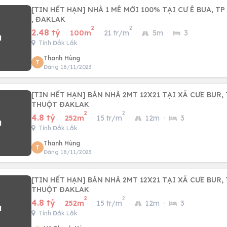
[TIN HẾT HẠN] NHÀ 1 MÊ MỚI 100% TẠI CƯ Ê BUA, T
, ĐAKLAK
2
2
2.48 tỷ
·
100m
·
21 tr/m
·
5m
·
3
Tỉnh Đắk Lắk
Thanh Hùng
T
Đăng 18/11/2023
[TIN HẾT HẠN] BÁN NHÀ 2MT 12X21 TẠI XÃ CƯE BUR,
THUỘT ĐAKLAK
2
2
4.8 tỷ
·
252m
·
15 tr/m
·
12m
·
3
Tỉnh Đắk Lắk
Thanh Hùng
T
Đăng 18/11/2023
[TIN HẾT HẠN] BÁN NHÀ 2MT 12X21 TẠI XÃ CƯE BUR,
THUỘT ĐAKLAK
2
2
4.8 tỷ
·
252m
·
15 tr/m
·
12m
·
3
Tỉnh Đắk Lắk