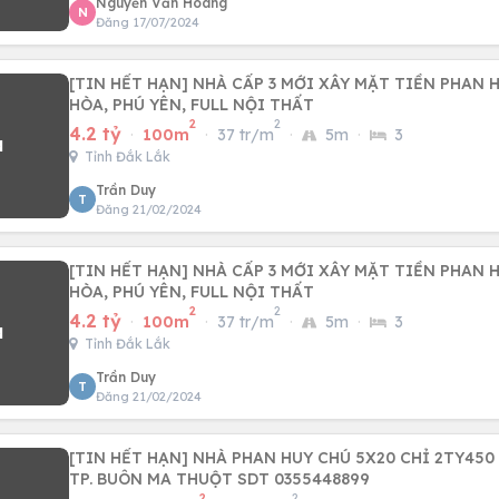
Nguyễn Văn Hoàng
N
Đăng 17/07/2024
[TIN HẾT HẠN] NHÀ CẤP 3 MỚI XÂY MẶT TIỀN PHAN H
HÒA, PHÚ YÊN, FULL NỘI THẤT
2
2
4.2 tỷ
·
100m
·
37 tr/m
·
5m
·
3
Tỉnh Đắk Lắk
Trần Duy
T
Đăng 21/02/2024
[TIN HẾT HẠN] NHÀ CẤP 3 MỚI XÂY MẶT TIỀN PHAN H
HÒA, PHÚ YÊN, FULL NỘI THẤT
2
2
4.2 tỷ
·
100m
·
37 tr/m
·
5m
·
3
Tỉnh Đắk Lắk
Trần Duy
T
Đăng 21/02/2024
[TIN HẾT HẠN] NHÀ PHAN HUY CHÚ 5X20 CHỈ 2TY450
TP. BUÔN MA THUỘT SDT 0355448899
2
2