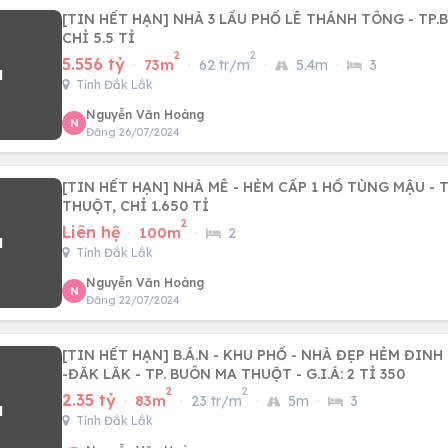
[TIN HẾT HẠN] NHÀ 3 LẦU PHỐ LÊ THÁNH TÔNG - TP.
CHỈ 5.5 TỈ
2
2
5.556 tỷ
·
73m
·
62 tr/m
·
5.4m
·
3
Tỉnh Đắk Lắk
Nguyễn Văn Hoàng
N
Đăng 26/07/2024
[TIN HẾT HẠN] NHÀ MÊ - HẺM CẤP 1 HỒ TÙNG MẬU - 
THUỘT, CHỈ 1.650 TỈ
2
Liên hệ
·
100m
·
2
Tỉnh Đắk Lắk
Nguyễn Văn Hoàng
N
Đăng 22/07/2024
[TIN HẾT HẠN] B.Á.N - KHU PHỐ - NHÀ ĐẸP HẺM ĐIN
-ĐĂK LĂK - TP. BUÔN MA THUỘT - G.I.Á: 2 TỈ 350
2
2
2.35 tỷ
·
83m
·
23 tr/m
·
5m
·
3
Tỉnh Đắk Lắk