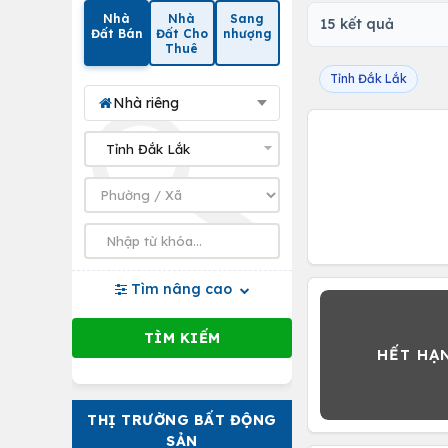
Nhà
Nhà
Sang
15 kết quả
Đất Bán
Đất Cho
nhượng
Thuê
Tỉnh Đắk Lắk
Nhà riêng
Tìm nâng cao
THỊ TRƯỜNG BẤT ĐỘNG
SẢN