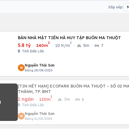
Sắp xếp:
BÁN NHÀ MẶT TIỀN HÀ HUY TẬP BUÔN MA THUỘT
2
2
5.8 tỷ
·
240m
·
10 tr/m
·
5m
·
7
Tỉnh Đắk Lắk
Nguyễn Thái Sơn
N
Đăng 28/08/2025
[TIN HẾT HẠN] ECOPARK BUÔN MA THUỘT – SỐ 02 MA
THÀNH, TP. BMT
2
1 ngàn
·
120m
·
7m
·
6
Tỉnh Đắk Lắk
Nguyễn Thái Sơn
N
Đăng 21/05/2025