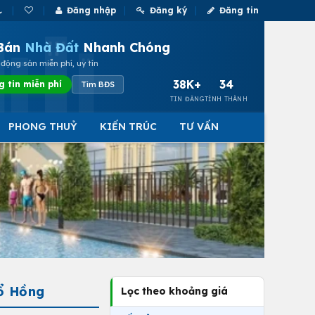
Đăng nhập
Đăng ký
Đăng tin
Bán
Nhà Đất
Nhanh Chóng
động sản miễn phí, uy tín
38K+
34
g tin miễn phí
Tìm BĐS
TIN ĐĂNG
TỈNH THÀNH
PHONG THUỶ
KIẾN TRÚC
TƯ VẤN
Sổ Hồng
Lọc theo khoảng giá