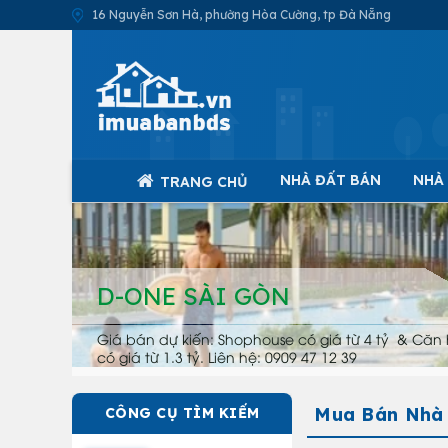
16 Nguyễn Sơn Hà, phường Hòa Cường, tp Đà Nẵng
NHÀ ĐẤT BÁN
NHÀ
TRANG CHỦ
D-ONE SÀI GÒN
Giá bán dự kiến: Shophouse có giá từ 4 tỷ & Căn 
có giá từ 1.3 tỷ. Liên hệ: 0909 47 12 39
Mua Bán Nhà T
CÔNG CỤ TÌM KIẾM