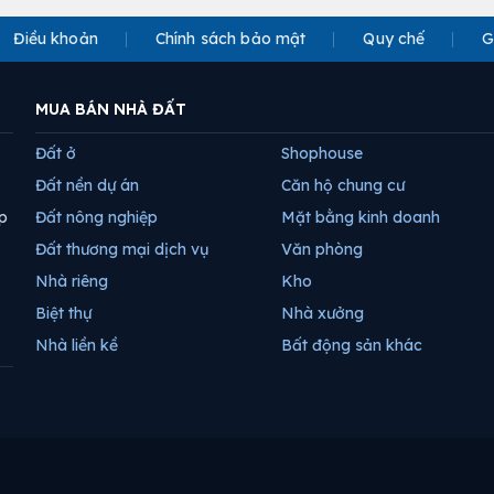
Điều khoản
Chính sách bảo mật
Quy chế
G
MUA BÁN NHÀ ĐẤT
Đất ở
Shophouse
Đất nền dự án
Căn hộ chung cư
p
Đất nông nghiệp
Mặt bằng kinh doanh
Đất thương mại dịch vụ
Văn phòng
Nhà riêng
Kho
Biệt thự
Nhà xưởng
Nhà liền kề
Bất động sản khác