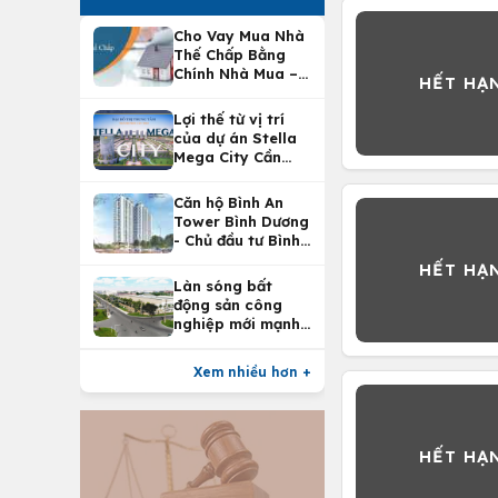
Cho Vay Mua Nhà
Thế Chấp Bằng
Chính Nhà Mua –
Lợi Ích Vay Mua
Nhà Tại
Lợi thế từ vị trí
Vietcombank
của dự án Stella
Mega City Cần
Thơ
Căn hộ Bình An
Tower Bình Dương
- Chủ đầu tư Bình
An Land
Làn sóng bất
động sản công
nghiệp mới mạnh
nhất 25 năm
Xem nhiều hơn +