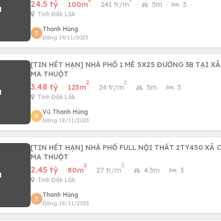
24.5 tỷ
·
100m
·
241 tr/m
·
5m
·
3
Tỉnh Đắk Lắk
Thanh Hùng
T
Đăng 19/11/2023
[TIN HẾT HẠN] NHÀ PHỐ 1 MÊ 5X25 ĐƯỜNG 3B TẠI X
MA THUỘT
2
2
3.48 tỷ
·
125m
·
24 tr/m
·
5m
·
3
Tỉnh Đắk Lắk
Vũ Thanh Hùng
V
Đăng 18/11/2023
[TIN HẾT HẠN] NHÀ PHỐ FULL NỘI THẤT 2TY450 XÃ CƯ EBUA,TP BUÔN
MA THUỘT
2
2
2.45 tỷ
·
80m
·
27 tr/m
·
4.5m
·
3
Tỉnh Đắk Lắk
Thanh Hùng
T
Đăng 18/11/2023