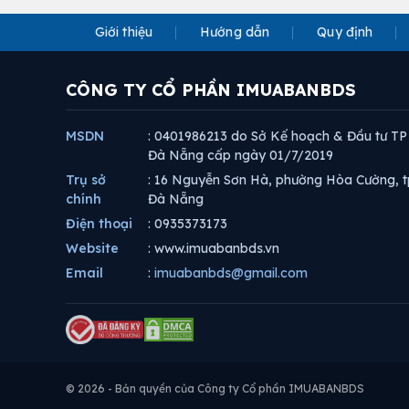
Giới thiệu
Hướng dẫn
Quy định
CÔNG TY CỔ PHẦN IMUABANBDS
MSDN
: 0401986213 do Sở Kế hoạch & Đầu tư TP
Đà Nẵng cấp ngày 01/7/2019
Trụ sở
: 16 Nguyễn Sơn Hà, phường Hòa Cường, t
chính
Đà Nẵng
Điện thoại
: 0935373173
Website
: www.imuabanbds.vn
Email
:
imuabanbds@gmail.com
© 2026 - Bản quyền của Công ty Cổ phần IMUABANBDS