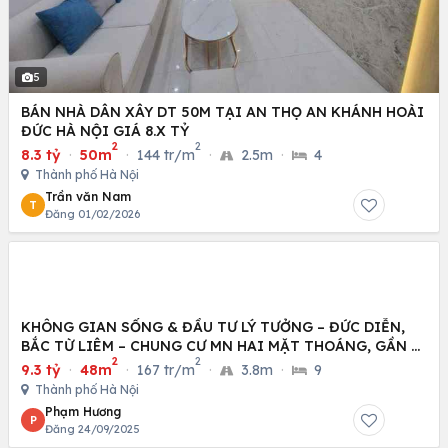
5
BÁN NHÀ DÂN XÂY DT 50M TẠI AN THỌ AN KHÁNH HOÀI
ĐỨC HÀ NỘI GIÁ 8.X TỶ
2
2
8.3 tỷ
·
50m
·
144 tr/m
·
2.5m
·
4
Thành phố Hà Nội
Trần văn Nam
T
Đăng 01/02/2026
KHÔNG GIAN SỐNG & ĐẦU TƯ LÝ TƯỞNG – ĐỨC DIỄN,
BẮC TỪ LIÊM – CHUNG CƯ MN HAI MẶT THOÁNG, GẦN Ô
2
2
TÔ
9.3 tỷ
·
48m
·
167 tr/m
·
3.8m
·
9
Thành phố Hà Nội
Phạm Hương
P
Đăng 24/09/2025