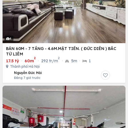
4
BÁN 60M - 7 TẦNG - 4.6M.MẶT TIỀN. ( ĐỨC DIỄN ) BẮC
TỪ LIÊM
2
2
17.5 tỷ
·
60m
·
292 tr/m
·
5m
·
1
Thành phố Hà Nội
Nguyễn Đức Hải
Đăng 7 giờ trước