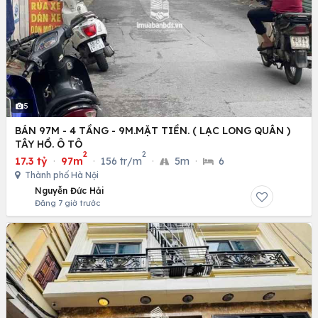
5
BÁN 97M - 4 TẦNG - 9M.MẶT TIỀN. ( LẠC LONG QUÂN )
TÂY HỒ. Ô TÔ
2
2
17.3 tỷ
·
97m
·
156 tr/m
·
5m
·
6
Thành phố Hà Nội
Nguyễn Đức Hải
Đăng 7 giờ trước