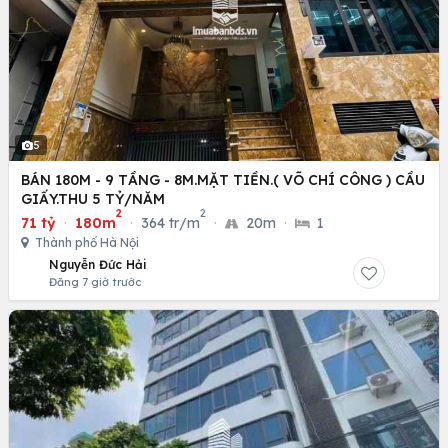
5
BÁN 180M - 9 TẦNG - 8M.MẶT TIỀN.( VÕ CHÍ CÔNG ) CẦU
GIẤY.THU 5 TỶ/NĂM
2
2
71 tỷ
·
180m
·
364 tr/m
·
20m
·
1
Thành phố Hà Nội
Nguyễn Đức Hải
Đăng 7 giờ trước