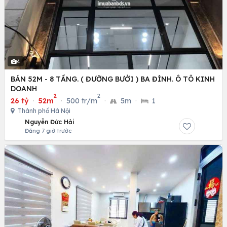
4
BÁN 52M - 8 TẦNG. ( ĐƯỜNG BƯỞI ) BA ĐÌNH. Ô TÔ KINH
DOANH
2
2
26 tỷ
·
52m
·
500 tr/m
·
5m
·
1
Thành phố Hà Nội
Nguyễn Đức Hải
Đăng 7 giờ trước