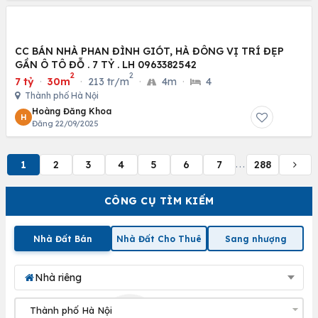
CC BÁN NHÀ PHAN ĐÌNH GIÓT, HÀ ĐÔNG VỊ TRÍ ĐẸP
GẦN Ô TÔ ĐỖ . 7 TỶ . LH 0963382542
2
2
7 tỷ
·
30m
·
213 tr/m
·
4m
·
4
Thành phố Hà Nội
Hoàng Đăng Khoa
H
Đăng 22/09/2025
1
2
3
4
5
6
7
288
...
CÔNG CỤ TÌM KIẾM
Nhà Đất Bán
Nhà Đất Cho Thuê
Sang nhượng
Nhà riêng