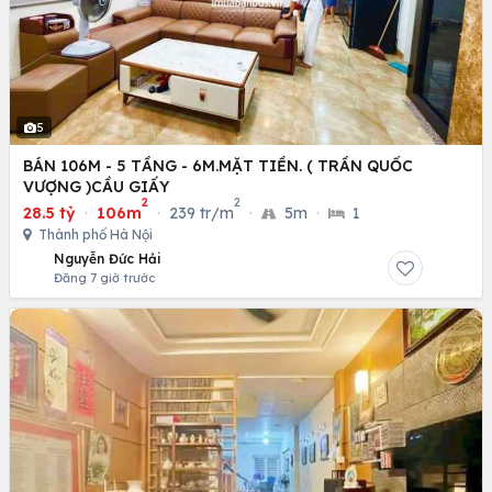
5
BÁN 106M - 5 TẦNG - 6M.MẶT TIỀN. ( TRẦN QUỐC
VƯỢNG )CẦU GIẤY
2
2
28.5 tỷ
·
106m
·
239 tr/m
·
5m
·
1
Thành phố Hà Nội
Nguyễn Đức Hải
Đăng 7 giờ trước