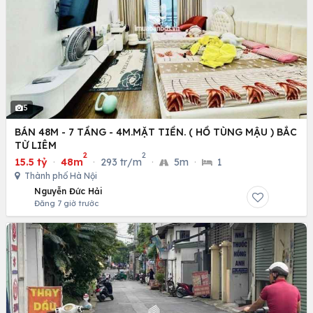
5
BÁN 48M - 7 TẦNG - 4M.MẶT TIỀN. ( HỒ TÙNG MẬU ) BẮC
TỪ LIÊM
2
2
15.5 tỷ
·
48m
·
293 tr/m
·
5m
·
1
Thành phố Hà Nội
Nguyễn Đức Hải
Đăng 7 giờ trước