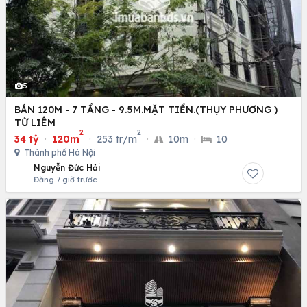
5
BÁN 120M - 7 TẦNG - 9.5M.MẶT TIỀN.(THỤY PHƯƠNG )
TỪ LIÊM
2
2
34 tỷ
·
120m
·
253 tr/m
·
10m
·
10
Thành phố Hà Nội
Nguyễn Đức Hải
Đăng 7 giờ trước