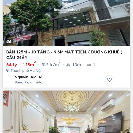
3
BÁN 125M - 10 TẦNG - 9.6M.MẠT TIỀN. ( DƯƠNG KHUÊ )
CẦU GIẤY
2
2
64 tỷ
·
125m
·
512 tr/m
·
10m
·
1
Thành phố Hà Nội
Nguyễn Đức Hải
Đăng 7 giờ trước