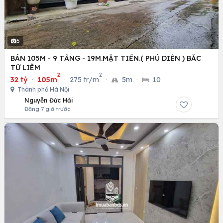
5
BÁN 105M - 9 TẦNG - 19M.MẶT TIỀN.( PHÚ DIỄN ) BẮC
TỪ LIÊM
2
2
32 tỷ
·
105m
·
275 tr/m
·
5m
·
10
Thành phố Hà Nội
Nguyễn Đức Hải
Đăng 7 giờ trước