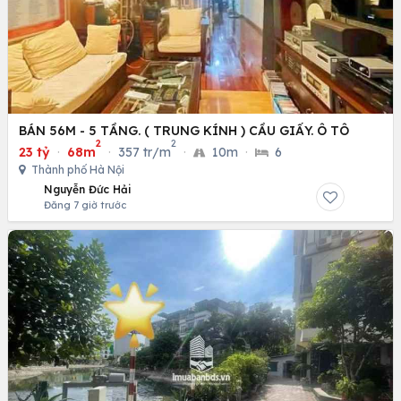
BÁN 56M - 5 TẦNG. ( TRUNG KÍNH ) CẦU GIẤY. Ô TÔ
2
2
23 tỷ
·
68m
·
357 tr/m
·
10m
·
6
Thành phố Hà Nội
Nguyễn Đức Hải
Đăng 7 giờ trước