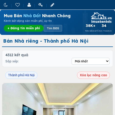
Mua Bán
Nhà Đất
Nhanh Chóng
Kênh bất động sản miễn phí, uy tín
38K+
34
+ Đăng tin miễn phí
Tìm BĐS
TIN ĐĂNG
TỈNH THÀNH
Bán Nhà riêng - Thành phố Hà Nội
4312 kết quả
Sắp xếp:
Thành phố Hà Nội
Xóa lọc nâng cao