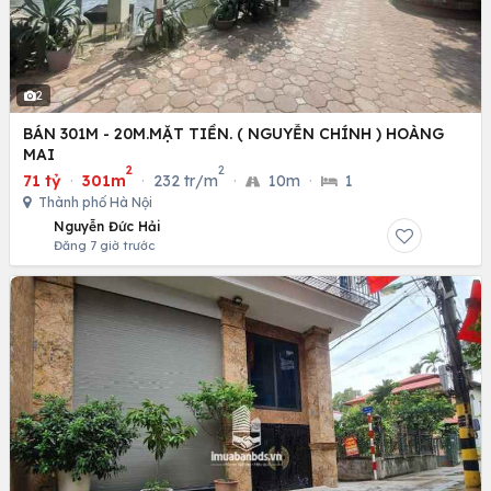
2
BÁN 301M - 20M.MẶT TIỀN. ( NGUYỄN CHÍNH ) HOÀNG
MAI
2
2
71 tỷ
·
301m
·
232 tr/m
·
10m
·
1
Thành phố Hà Nội
Nguyễn Đức Hải
Đăng 7 giờ trước