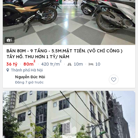
5
BÁN 80M - 9 TẦNG - 5.5M.MẶT TIỀN. (VÕ CHÍ CÔNG )
TÂY HỒ. THU HƠN 1 TỶ/ NĂM
2
2
36 tỷ
·
80m
·
420 tr/m
·
10m
·
10
Thành phố Hà Nội
Nguyễn Đức Hải
Đăng 7 giờ trước