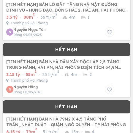
[TIN HẾT HẠN] BÁN LÔ ĐẤT TẶNG NHÀ MẶT ĐƯỜNG
ĐÌNH VŨ - HƯNG ĐẠO, ĐÔNG HẢI 2, HẢI AN, HẢI PHÒNG.
2
2
3.5 tỷ
·
88m
·
36 tr/m
·
4m
·
1
Thành phố Hải Phòng
Nguyễn Ngọc Tân
N
Đăng 09/05/2025
[TIN HẾT HẠN] BÁN NHÀ DÂN XÂY ĐỘC LẬP 2,5 TẦNG
TRUNG HÀNH, HẢI AN, HẢI PHÒNG DIỆN TÍCH 54,9M
2
2
CHỈ HƠN 2TY
2.15 tỷ
·
55m
·
25 tr/m
·
4m
·
2
Thành phố Hải Phòng
Nguyễn Hằng
N
Đăng 08/05/2025
[TIN HẾT HẠN] BÁN NHÀ 79M2 X 4,5 TẦNG PHỐ
TRẦN_NHẬT DUẬT - QUẬN NGÔ QUYỀN - TP HẢI PHÒNG
2
2
6.15 tỷ
·
79m
·
51 tr/m
·
15m
·
4