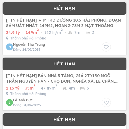
[TIN HẾT HẠN] ► MTKD ĐƯỜNG 10.5 HẢI PHÒNG, ĐOẠN
SẦM UẤT NHẤT, 149M2, NGANG 7.3M 2 MẶT THOÁNG
2
2
24.9 tỷ
·
149m
·
162 tr/m
·
7m
·
3
Thành phố Hải Phòng
Nguyễn Thu Trang
N
Đăng 24/07/2025
[TIN HẾT HẠN] BÁN NHÀ 3 TẦNG, GIÁ 2TY150 NGÕ
TRẦN NGUYÊN HÃN - CHỢ ĐÔN, NGHĨA XÁ, LÊ CHÂN,
2
2
HẢI PHÒNG
2.15 tỷ
·
35m
·
47 tr/m
·
4m
·
3
Thành phố Hải Phòng
Lê Anh Đức
L
Đăng 04/06/2025