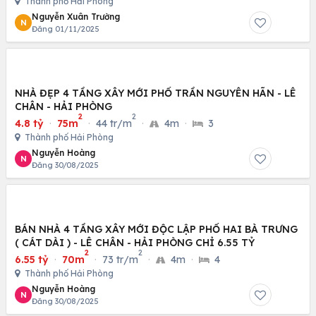
Thành phố Hải Phòng
Nguyễn Xuân Trường
N
Đăng 01/11/2025
NHÀ ĐẸP 4 TẦNG XÂY MỚI PHỐ TRẦN NGUYÊN HÃN - LÊ
CHÂN - HẢI PHÒNG
2
2
4.8 tỷ
·
75m
·
44 tr/m
·
4m
·
3
Thành phố Hải Phòng
Nguyễn Hoàng
N
Đăng 30/08/2025
BÁN NHÀ 4 TẦNG XÂY MỚI ĐỘC LẬP PHỐ HAI BÀ TRƯNG
( CÁT DÀI ) - LÊ CHÂN - HẢI PHÒNG CHỈ 6.55 TỶ
2
2
6.55 tỷ
·
70m
·
73 tr/m
·
4m
·
4
Thành phố Hải Phòng
Nguyễn Hoàng
N
Đăng 30/08/2025