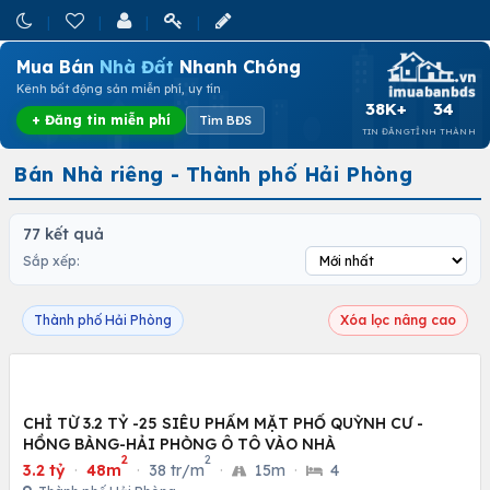
Mua Bán
Nhà Đất
Nhanh Chóng
Kênh bất động sản miễn phí, uy tín
38K+
34
+ Đăng tin miễn phí
Tìm BĐS
TIN ĐĂNG
TỈNH THÀNH
Bán Nhà riêng - Thành phố Hải Phòng
77 kết quả
Sắp xếp:
Thành phố Hải Phòng
Xóa lọc nâng cao
CHỈ TỪ 3.2 TỶ -25 SIÊU PHẨM MẶT PHỐ QUỲNH CƯ -
HỒNG BÀNG-HẢI PHÒNG Ô TÔ VÀO NHÀ
2
2
3.2 tỷ
·
48m
·
38 tr/m
·
15m
·
4