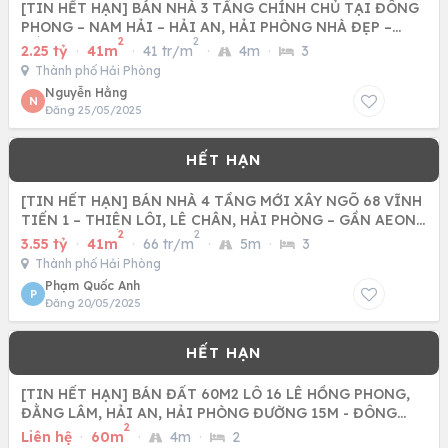
[TIN HẾT HẠN] BÁN NHÀ 3 TẦNG CHÍNH CHỦ TẠI ĐÔNG
PHONG – NAM HẢI – HẢI AN, HẢI PHÒNG NHÀ ĐẸP –
2
2
GẦN SÂN BAY CÁT BI
2.25 tỷ
·
41m
·
41 tr/m
·
4m
·
3
Thành phố Hải Phòng
Nguyễn Hằng
N
Đăng 25/05/2025
[TIN HẾT HẠN] BÁN NHÀ 4 TẦNG MỚI XÂY NGÕ 68 VĨNH
TIẾN 1 – THIÊN LÔI, LÊ CHÂN, HẢI PHÒNG – GẦN AEON
2
2
MALL, GIÁ TỐT
3.55 tỷ
·
41m
·
66 tr/m
·
5m
·
3
Thành phố Hải Phòng
Phạm Quốc Anh
P
Đăng 20/05/2025
[TIN HẾT HẠN] BÁN ĐẤT 60M2 LÔ 16 LÊ HỒNG PHONG,
ĐẰNG LÂM, HẢI AN, HẢI PHÒNG ĐƯỜNG 15M - ĐÔNG
2
NAM
Liên hệ
·
60m
·
4m
·
2