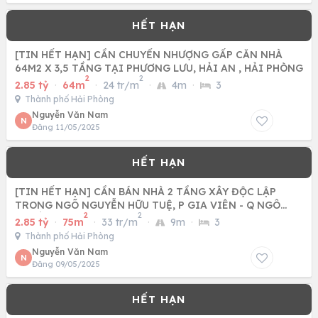
[TIN HẾT HẠN] CẦN CHUYỂN NHƯỢNG GẤP CĂN NHÀ
64M2 X 3,5 TẦNG TẠI PHƯƠNG LƯU, HẢI AN , HẢI PHÒNG
2
2
2.85 tỷ
·
64m
·
24 tr/m
·
4m
·
3
Thành phố Hải Phòng
Nguyễn Văn Nam
N
Đăng 11/05/2025
[TIN HẾT HẠN] CẦN BÁN NHÀ 2 TẦNG XÂY ĐỘC LẬP
TRONG NGÕ NGUYỄN HỮU TUỆ, P GIA VIÊN - Q NGÔ
2
2
QUYỀN, TP HẢI PHÒNG
2.85 tỷ
·
75m
·
33 tr/m
·
9m
·
3
Thành phố Hải Phòng
Nguyễn Văn Nam
N
Đăng 09/05/2025