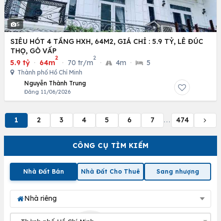
5
SIÊU HÓT 4 TẦNG HXH, 64M2, GIÁ CHỈ : 5.9 TỶ, LÊ ĐÚC
THỌ, GÒ VẤP
2
2
5.9 tỷ
·
64m
·
70 tr/m
·
4m
·
5
Thành phố Hồ Chí Minh
Nguyễn Thành Trung
Đăng 11/06/2026
1
2
3
4
5
6
7
474
...
CÔNG CỤ TÌM KIẾM
Nhà Đất Bán
Nhà Đất Cho Thuê
Sang nhượng
Nhà riêng