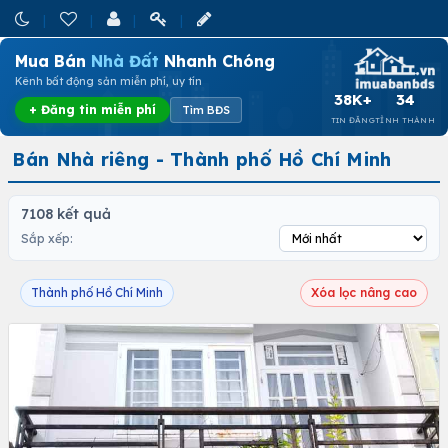
Mua Bán
Nhà Đất
Nhanh Chóng
Kênh bất động sản miễn phí, uy tín
38K+
34
+ Đăng tin miễn phí
Tìm BĐS
TIN ĐĂNG
TỈNH THÀNH
Bán Nhà riêng - Thành phố Hồ Chí Minh
7108 kết quả
Sắp xếp:
Thành phố Hồ Chí Minh
Xóa lọc nâng cao