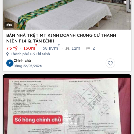
8
BÁN NHÀ TRỆT MT KINH DOANH CHUNG CƯ THANH
NIÊN P14 Q. TÂN BÌNH
2
2
7.5 tỷ
·
130m
·
58 tr/m
·
12m
·
2
Thành phố Hồ Chí Minh
Chính chủ
C
Đăng 22/06/2026