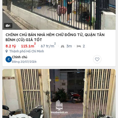
4
CHÍNH CHỦ BÁN NHÀ HẺM CHỮ ĐỒNG TỬ, QUẬN TÂN
BÌNH (CŨ) GIÁ TỐT
2
2
8.2 tỷ
·
115.1m
·
67 tr/m
·
3m
·
2
Thành phố Hồ Chí Minh
Chính chủ
C
Đăng 20/07/2026