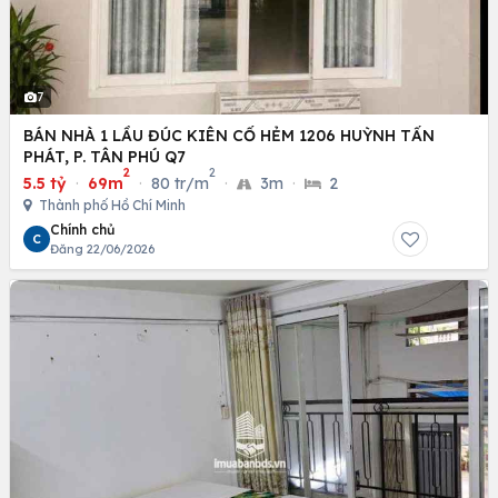
7
BÁN NHÀ 1 LẦU ĐÚC KIÊN CỐ HẺM 1206 HUỲNH TẤN
PHÁT, P. TÂN PHÚ Q7
2
2
5.5 tỷ
·
69m
·
80 tr/m
·
3m
·
2
Thành phố Hồ Chí Minh
Chính chủ
C
Đăng 22/06/2026