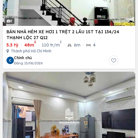
8
BÁN NHÀ HẺM XE HƠI 1 TRỆT 2 LẦU 1ST TẠI 134/24
THẠNH LỘC 27 Q12
2
2
5.3 tỷ
·
48m
·
110 tr/m
·
6m
·
4
Thành phố Hồ Chí Minh
Chính chủ
C
Đăng 13/06/2026