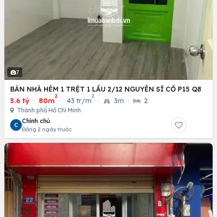
7
BÁN NHÀ HẺM 1 TRỆT 1 LẦU 2/12 NGUYỄN SĨ CỐ P15 Q8
2
2
3.6 tỷ
·
80m
·
43 tr/m
·
3m
·
2
Thành phố Hồ Chí Minh
Chính chủ
C
Đăng 2 ngày trước