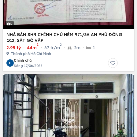
3
NHÀ BÁN SHR CHÍNH CHỦ HẺM 971/3A AN PHÚ ĐÔNG
Q12, SÁT GÒ VẤP
2
2
2.95 tỷ
·
44m
·
67 tr/m
·
2m
·
1
Thành phố Hồ Chí Minh
Chính chủ
C
Đăng 17/06/2026