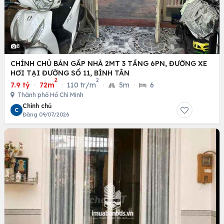
8
CHÍNH CHỦ BÁN GẤP NHÀ 2MT 3 TẦNG 6PN, ĐƯỜNG XE
HƠI TẠI ĐƯỜNG SỐ 11, BÌNH TÂN
2
2
7.9 tỷ
·
72m
·
110 tr/m
·
5m
·
6
Thành phố Hồ Chí Minh
Chính chủ
C
Đăng 09/07/2026