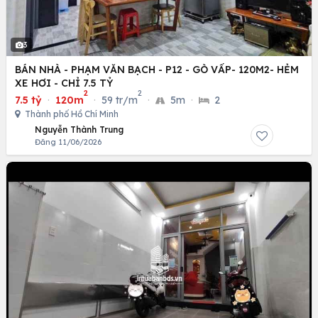
3
BÁN NHÀ - PHẠM VĂN BẠCH - P12 - GÒ VẤP- 120M2- HẺM
XE HƠI - CHỈ 7.5 TỶ
2
2
7.5 tỷ
·
120m
·
59 tr/m
·
5m
·
2
Thành phố Hồ Chí Minh
Nguyễn Thành Trung
Đăng 11/06/2026