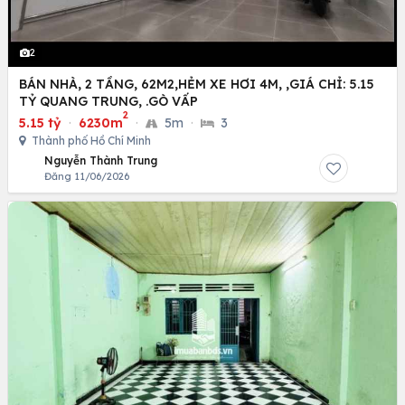
2
BÁN NHÀ, 2 TẦNG, 62M2,HẺM XE HƠI 4M, ,GIÁ CHỈ: 5.15
TỶ QUANG TRUNG, .GÒ VẤP
2
5.15 tỷ
·
6230m
·
5m
·
3
Thành phố Hồ Chí Minh
Nguyễn Thành Trung
Đăng 11/06/2026