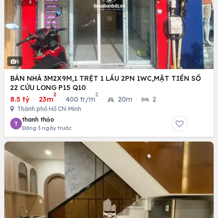
6
BÁN NHÀ 3M2X9M,1 TRỆT 1 LẦU 2PN 1WC,MẶT TIỀN SỐ
22 CỬU LONG P15 Q10
2
2
8.5 tỷ
·
23m
·
400 tr/m
·
20m
·
2
Thành phố Hồ Chí Minh
thanh thảo
T
Đăng 3 ngày trước