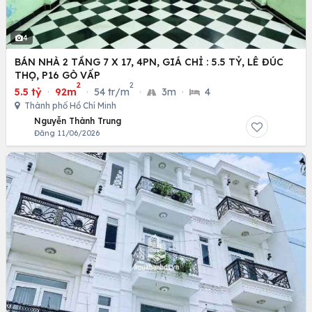
4
BÁN NHÀ 2 TẦNG 7 X 17, 4PN, GIÁ CHỈ : 5.5 TỶ, LÊ ĐÚC
THỌ, P16 GÒ VẤP
2
2
5.5 tỷ
·
92m
·
54 tr/m
·
3m
·
4
Thành phố Hồ Chí Minh
Nguyễn Thành Trung
Đăng 11/06/2026