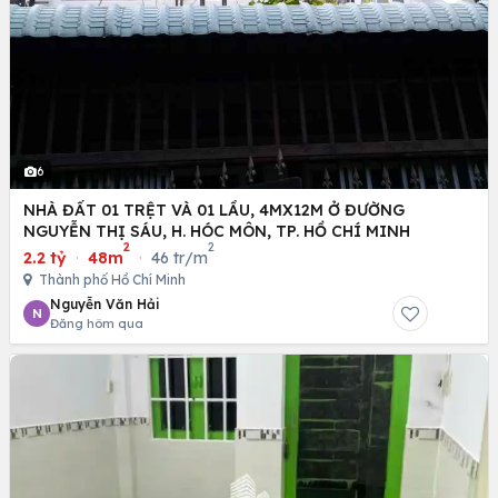
6
NHÀ ĐẤT 01 TRỆT VÀ 01 LẦU, 4MX12M Ở ĐƯỜNG
NGUYỄN THỊ SÁU, H. HÓC MÔN, TP. HỒ CHÍ MINH
2
2
2.2 tỷ
·
48m
·
46 tr/m
Thành phố Hồ Chí Minh
Nguyễn Văn Hải
N
Đăng hôm qua