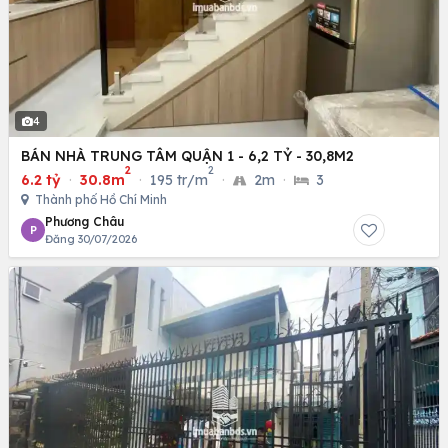
4
BÁN NHÀ TRUNG TÂM QUẬN 1 - 6,2 TỶ - 30,8M2
2
2
6.2 tỷ
·
30.8m
·
195 tr/m
·
2m
·
3
Thành phố Hồ Chí Minh
Phương Châu
P
Đăng 30/07/2026