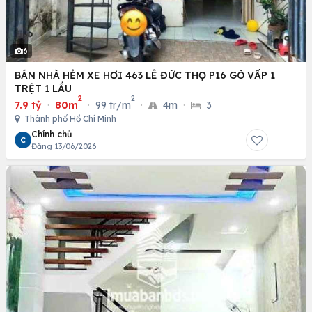
6
BÁN NHÀ HẺM XE HƠI 463 LÊ ĐỨC THỌ P16 GÒ VẤP 1
TRỆT 1 LẦU
2
2
7.9 tỷ
·
80m
·
99 tr/m
·
4m
·
3
Thành phố Hồ Chí Minh
Chính chủ
C
Đăng 13/06/2026