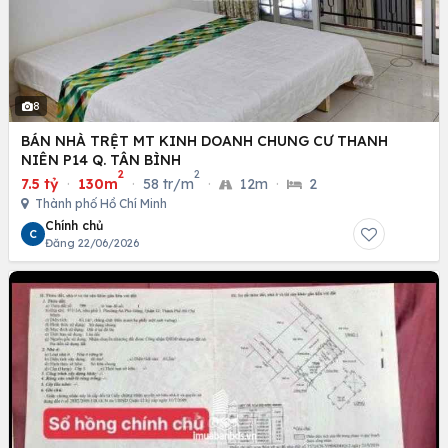
8
BÁN NHÀ TRỆT MT KINH DOANH CHUNG CƯ THANH
NIÊN P14 Q. TÂN BÌNH
2
2
7.5 tỷ
·
130m
·
58 tr/m
·
12m
·
2
Thành phố Hồ Chí Minh
Chính chủ
C
Đăng 22/06/2026