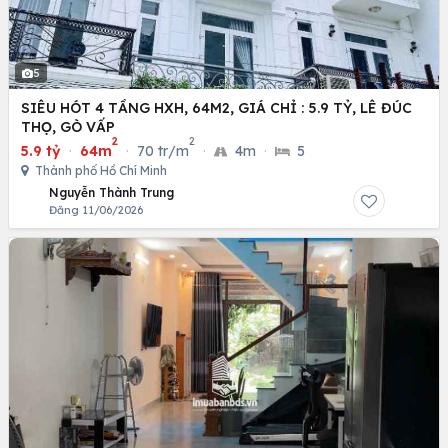
5
SIÊU HÓT 4 TẦNG HXH, 64M2, GIÁ CHỈ : 5.9 TỶ, LÊ ĐÚC
THỌ, GÒ VẤP
2
2
5.9 tỷ
·
64m
·
70 tr/m
·
4m
·
5
Thành phố Hồ Chí Minh
Nguyễn Thành Trung
Đăng 11/06/2026