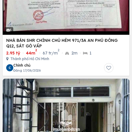
3
NHÀ BÁN SHR CHÍNH CHỦ HẺM 971/3A AN PHÚ ĐÔNG
Q12, SÁT GÒ VẤP
2
2
2.95 tỷ
·
44m
·
67 tr/m
·
2m
·
1
Thành phố Hồ Chí Minh
Chính chủ
C
Đăng 17/06/2026