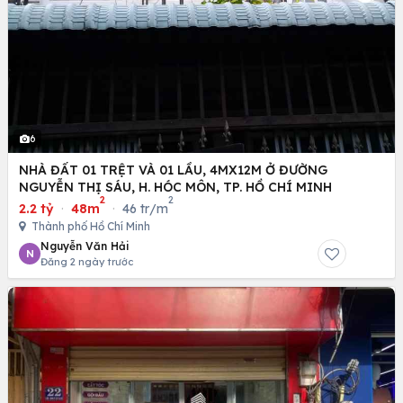
6
NHÀ ĐẤT 01 TRỆT VÀ 01 LẦU, 4MX12M Ở ĐƯỜNG
NGUYỄN THỊ SÁU, H. HÓC MÔN, TP. HỒ CHÍ MINH
2
2
2.2 tỷ
·
48m
·
46 tr/m
Thành phố Hồ Chí Minh
Nguyễn Văn Hải
N
Đăng 2 ngày trước