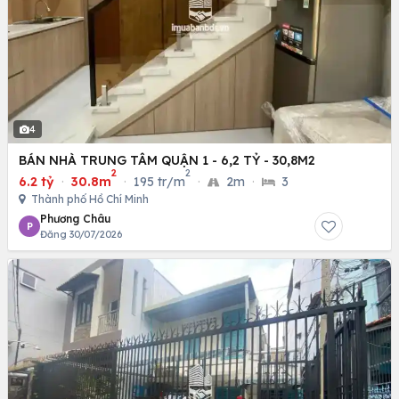
4
BÁN NHÀ TRUNG TÂM QUẬN 1 - 6,2 TỶ - 30,8M2
2
2
6.2 tỷ
·
30.8m
·
195 tr/m
·
2m
·
3
Thành phố Hồ Chí Minh
Phương Châu
P
Đăng 30/07/2026