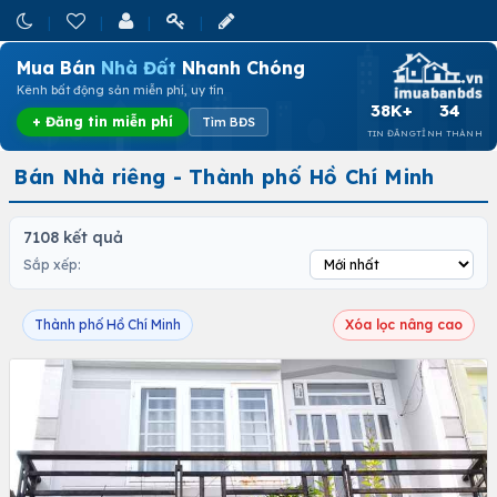
Mua Bán
Nhà Đất
Nhanh Chóng
Kênh bất động sản miễn phí, uy tín
38K+
34
+ Đăng tin miễn phí
Tìm BĐS
TIN ĐĂNG
TỈNH THÀNH
Bán Nhà riêng - Thành phố Hồ Chí Minh
7108 kết quả
Sắp xếp:
Thành phố Hồ Chí Minh
Xóa lọc nâng cao