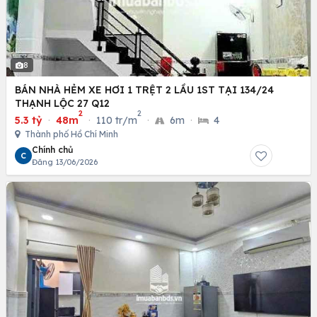
8
BÁN NHÀ HẺM XE HƠI 1 TRỆT 2 LẦU 1ST TẠI 134/24
THẠNH LỘC 27 Q12
2
2
5.3 tỷ
·
48m
·
110 tr/m
·
6m
·
4
Thành phố Hồ Chí Minh
Chính chủ
C
Đăng 13/06/2026