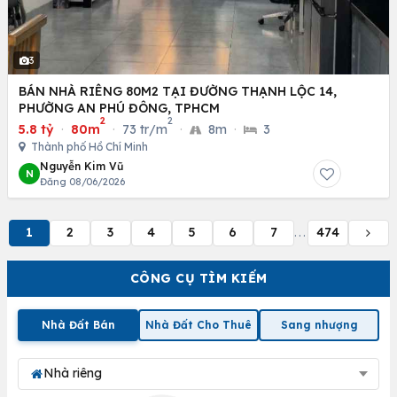
3
BÁN NHÀ RIÊNG 80M2 TẠI ĐƯỜNG THẠNH LỘC 14,
PHƯỜNG AN PHÚ ĐÔNG, TPHCM
2
2
5.8 tỷ
·
80m
·
73 tr/m
·
8m
·
3
Thành phố Hồ Chí Minh
Nguyễn Kim Vũ
N
Đăng 08/06/2026
1
2
3
4
5
6
7
474
...
CÔNG CỤ TÌM KIẾM
Nhà Đất Bán
Nhà Đất Cho Thuê
Sang nhượng
Nhà riêng