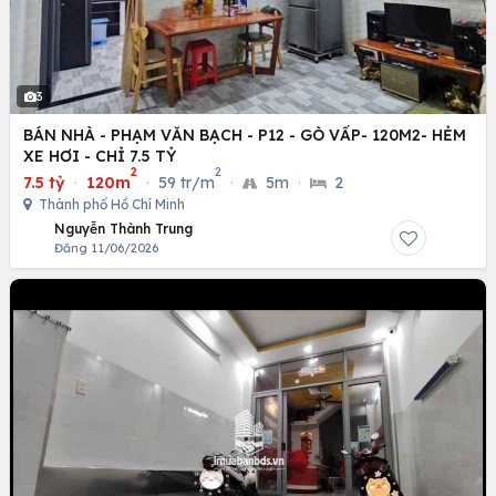
3
BÁN NHÀ - PHẠM VĂN BẠCH - P12 - GÒ VẤP- 120M2- HẺM
XE HƠI - CHỈ 7.5 TỶ
2
2
7.5 tỷ
·
120m
·
59 tr/m
·
5m
·
2
Thành phố Hồ Chí Minh
Nguyễn Thành Trung
Đăng 11/06/2026