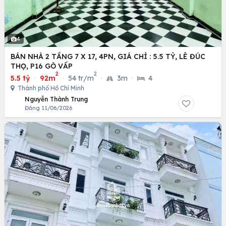
4
BÁN NHÀ 2 TẦNG 7 X 17, 4PN, GIÁ CHỈ : 5.5 TỶ, LÊ ĐÚC
THỌ, P16 GÒ VẤP
2
2
5.5 tỷ
·
92m
·
54 tr/m
·
3m
·
4
Thành phố Hồ Chí Minh
Nguyễn Thành Trung
Đăng 11/06/2026