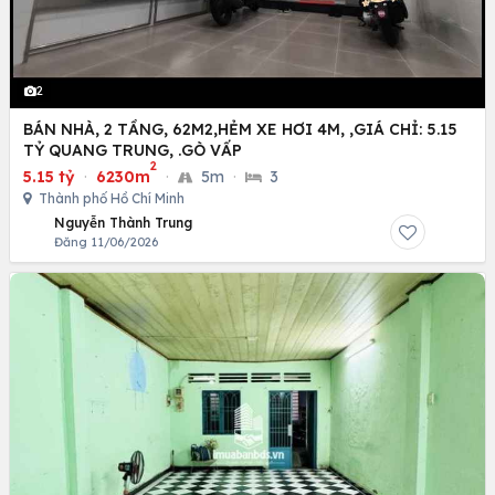
2
BÁN NHÀ, 2 TẦNG, 62M2,HẺM XE HƠI 4M, ,GIÁ CHỈ: 5.15
TỶ QUANG TRUNG, .GÒ VẤP
2
5.15 tỷ
·
6230m
·
5m
·
3
Thành phố Hồ Chí Minh
Nguyễn Thành Trung
Đăng 11/06/2026