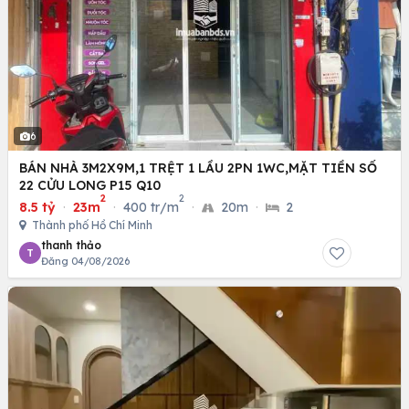
6
BÁN NHÀ 3M2X9M,1 TRỆT 1 LẦU 2PN 1WC,MẶT TIỀN SỐ
22 CỬU LONG P15 Q10
2
2
8.5 tỷ
·
23m
·
400 tr/m
·
20m
·
2
Thành phố Hồ Chí Minh
thanh thảo
T
Đăng 04/08/2026