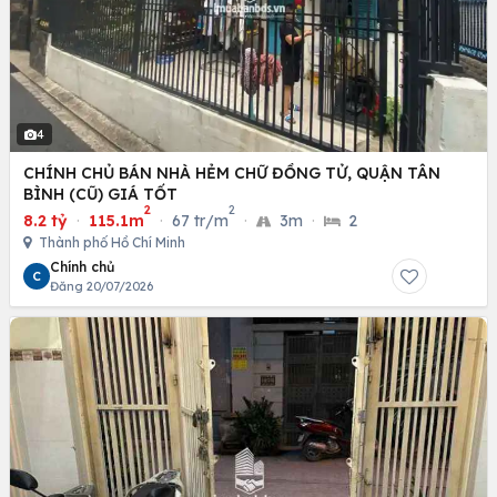
4
CHÍNH CHỦ BÁN NHÀ HẺM CHỮ ĐỒNG TỬ, QUẬN TÂN
BÌNH (CŨ) GIÁ TỐT
2
2
8.2 tỷ
·
115.1m
·
67 tr/m
·
3m
·
2
Thành phố Hồ Chí Minh
Chính chủ
C
Đăng 20/07/2026