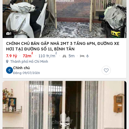
8
CHÍNH CHỦ BÁN GẤP NHÀ 2MT 3 TẦNG 6PN, ĐƯỜNG XE
HƠI TẠI ĐƯỜNG SỐ 11, BÌNH TÂN
2
2
7.9 tỷ
·
72m
·
110 tr/m
·
5m
·
6
Thành phố Hồ Chí Minh
Chính chủ
C
Đăng 09/07/2026