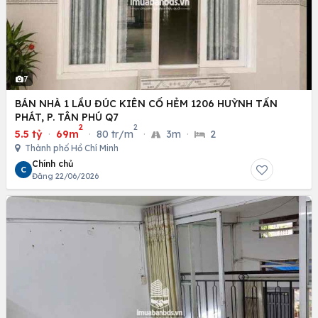
7
BÁN NHÀ 1 LẦU ĐÚC KIÊN CỐ HẺM 1206 HUỲNH TẤN
PHÁT, P. TÂN PHÚ Q7
2
2
5.5 tỷ
·
69m
·
80 tr/m
·
3m
·
2
Thành phố Hồ Chí Minh
Chính chủ
C
Đăng 22/06/2026