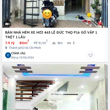
6
BÁN NHÀ HẺM XE HƠI 463 LÊ ĐỨC THỌ P16 GÒ VẤP 1
TRỆT 1 LẦU
2
2
7.9 tỷ
·
80m
·
99 tr/m
·
4m
·
3
Thành phố Hồ Chí Minh
Chính chủ
C
Đăng 13/06/2026