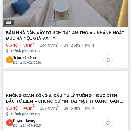
5
BÁN NHÀ DÂN XÂY DT 50M TẠI AN THỌ AN KHÁNH HOÀI
ĐỨC HÀ NỘI GIÁ 8.X TỶ
2
2
8.3 tỷ
·
50m
·
144 tr/m
·
2.5m
·
4
Thành phố Hà Nội
Trần văn Nam
T
Đăng 01/02/2026
KHÔNG GIAN SỐNG & ĐẦU TƯ LÝ TƯỞNG – ĐỨC DIỄN,
BẮC TỪ LIÊM – CHUNG CƯ MN HAI MẶT THOÁNG, GẦN Ô
2
2
TÔ
9.3 tỷ
·
48m
·
167 tr/m
·
3.8m
·
9
Thành phố Hà Nội
Phạm Hương
P
Đăng 24/09/2025