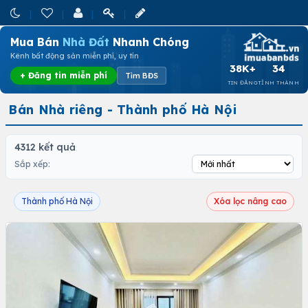
Mua Bán
Nhà Đất
Nhanh Chóng
Kênh bất động sản miễn phí, uy tín
38K+
34
+ Đăng tin miễn phí
Tìm BĐS
TIN ĐĂNG
TỈNH THÀNH
Bán Nhà riêng - Thành phố Hà Nội
4312 kết quả
Sắp xếp:
Thành phố Hà Nội
Xóa lọc nâng cao