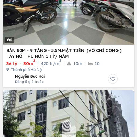
5
BÁN 80M - 9 TẦNG - 5.5M.MẶT TIỀN. (VÕ CHÍ CÔNG )
TÂY HỒ. THU HƠN 1 TỶ/ NĂM
2
2
36 tỷ
·
80m
·
420 tr/m
·
10m
·
10
Thành phố Hà Nội
Nguyễn Đức Hải
Đăng 5 giờ trước