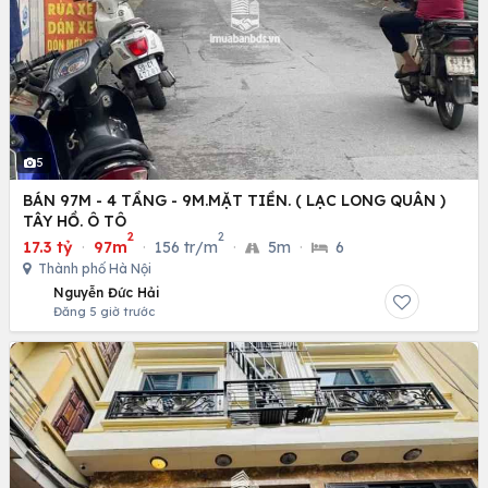
5
BÁN 97M - 4 TẦNG - 9M.MẶT TIỀN. ( LẠC LONG QUÂN )
TÂY HỒ. Ô TÔ
2
2
17.3 tỷ
·
97m
·
156 tr/m
·
5m
·
6
Thành phố Hà Nội
Nguyễn Đức Hải
Đăng 5 giờ trước