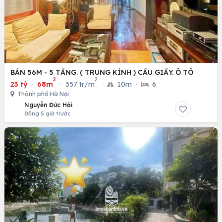
BÁN 56M - 5 TẦNG. ( TRUNG KÍNH ) CẦU GIẤY. Ô TÔ
2
2
23 tỷ
·
68m
·
357 tr/m
·
10m
·
6
Thành phố Hà Nội
Nguyễn Đức Hải
Đăng 5 giờ trước