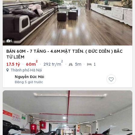
4
BÁN 60M - 7 TẦNG - 4.6M.MẶT TIỀN. ( ĐỨC DIỄN ) BẮC
TỪ LIÊM
2
2
17.5 tỷ
·
60m
·
292 tr/m
·
5m
·
1
Thành phố Hà Nội
Nguyễn Đức Hải
Đăng 5 giờ trước