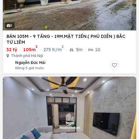
5
BÁN 105M - 9 TẦNG - 19M.MẶT TIỀN.( PHÚ DIỄN ) BẮC
TỪ LIÊM
2
2
32 tỷ
·
105m
·
275 tr/m
·
5m
·
10
Thành phố Hà Nội
Nguyễn Đức Hải
Đăng 5 giờ trước