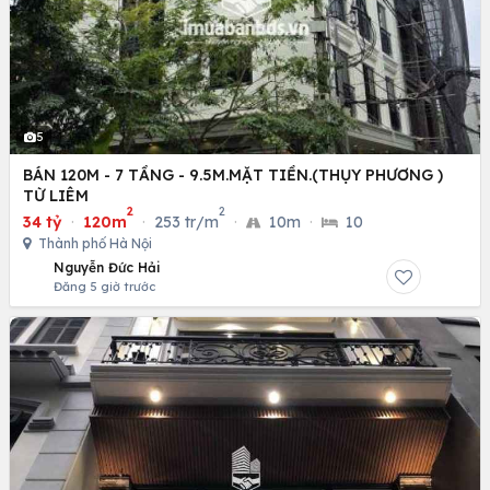
5
BÁN 120M - 7 TẦNG - 9.5M.MẶT TIỀN.(THỤY PHƯƠNG )
TỪ LIÊM
2
2
34 tỷ
·
120m
·
253 tr/m
·
10m
·
10
Thành phố Hà Nội
Nguyễn Đức Hải
Đăng 5 giờ trước