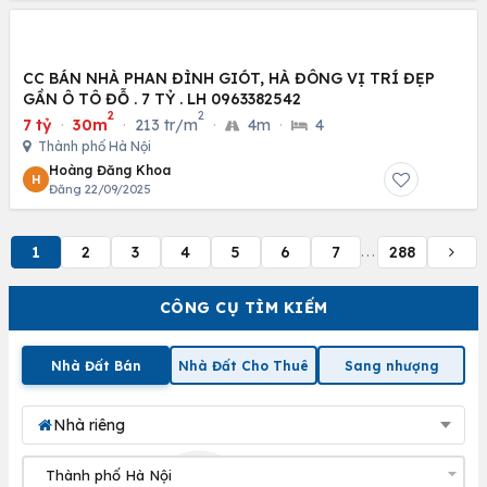
CC BÁN NHÀ PHAN ĐÌNH GIÓT, HÀ ĐÔNG VỊ TRÍ ĐẸP
GẦN Ô TÔ ĐỖ . 7 TỶ . LH 0963382542
2
2
7 tỷ
·
30m
·
213 tr/m
·
4m
·
4
Thành phố Hà Nội
Hoàng Đăng Khoa
H
Đăng 22/09/2025
1
2
3
4
5
6
7
288
...
CÔNG CỤ TÌM KIẾM
Nhà Đất Bán
Nhà Đất Cho Thuê
Sang nhượng
Nhà riêng