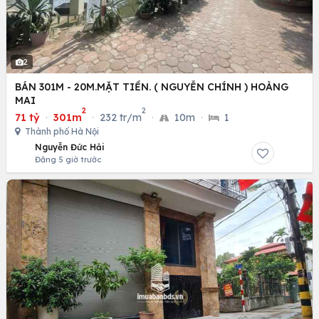
2
BÁN 301M - 20M.MẶT TIỀN. ( NGUYỄN CHÍNH ) HOÀNG
MAI
2
2
71 tỷ
·
301m
·
232 tr/m
·
10m
·
1
Thành phố Hà Nội
Nguyễn Đức Hải
Đăng 5 giờ trước