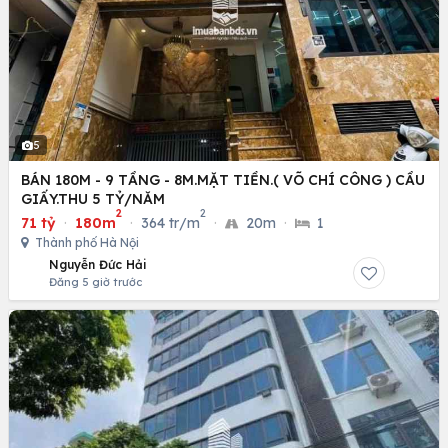
5
BÁN 180M - 9 TẦNG - 8M.MẶT TIỀN.( VÕ CHÍ CÔNG ) CẦU
GIẤY.THU 5 TỶ/NĂM
2
2
71 tỷ
·
180m
·
364 tr/m
·
20m
·
1
Thành phố Hà Nội
Nguyễn Đức Hải
Đăng 5 giờ trước