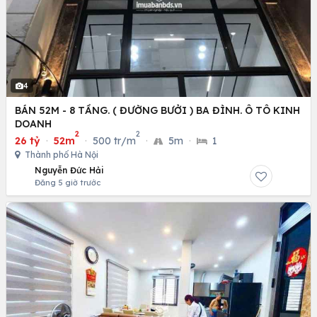
4
BÁN 52M - 8 TẦNG. ( ĐƯỜNG BƯỞI ) BA ĐÌNH. Ô TÔ KINH
DOANH
2
2
26 tỷ
·
52m
·
500 tr/m
·
5m
·
1
Thành phố Hà Nội
Nguyễn Đức Hải
Đăng 5 giờ trước