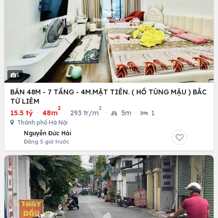
5
BÁN 48M - 7 TẦNG - 4M.MẶT TIỀN. ( HỒ TÙNG MẬU ) BẮC
TỪ LIÊM
2
2
15.5 tỷ
·
48m
·
293 tr/m
·
5m
·
1
Thành phố Hà Nội
Nguyễn Đức Hải
Đăng 5 giờ trước