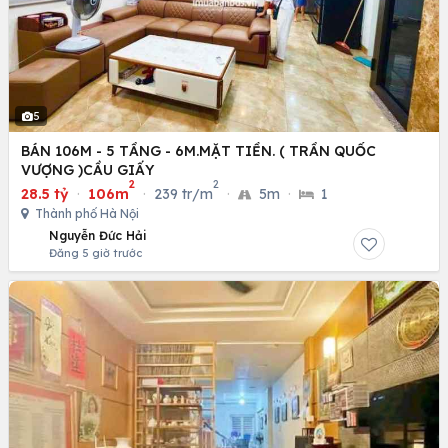
5
BÁN 106M - 5 TẦNG - 6M.MẶT TIỀN. ( TRẦN QUỐC
VƯỢNG )CẦU GIẤY
2
2
28.5 tỷ
·
106m
·
239 tr/m
·
5m
·
1
Thành phố Hà Nội
Nguyễn Đức Hải
Đăng 5 giờ trước