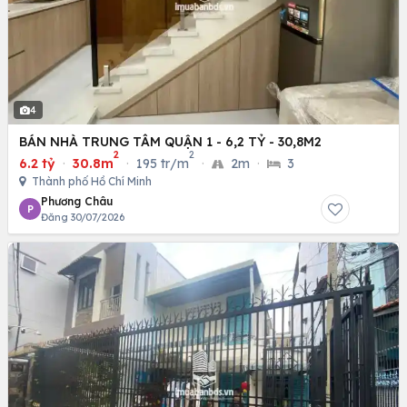
4
BÁN NHÀ TRUNG TÂM QUẬN 1 - 6,2 TỶ - 30,8M2
2
2
6.2 tỷ
·
30.8m
·
195 tr/m
·
2m
·
3
Thành phố Hồ Chí Minh
Phương Châu
P
Đăng 30/07/2026