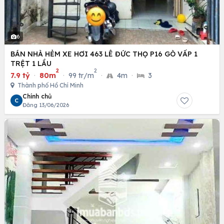
6
BÁN NHÀ HẺM XE HƠI 463 LÊ ĐỨC THỌ P16 GÒ VẤP 1
TRỆT 1 LẦU
2
2
7.9 tỷ
·
80m
·
99 tr/m
·
4m
·
3
Thành phố Hồ Chí Minh
Chính chủ
C
Đăng 13/06/2026