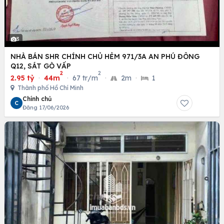
3
NHÀ BÁN SHR CHÍNH CHỦ HẺM 971/3A AN PHÚ ĐÔNG
Q12, SÁT GÒ VẤP
2
2
2.95 tỷ
·
44m
·
67 tr/m
·
2m
·
1
Thành phố Hồ Chí Minh
Chính chủ
C
Đăng 17/06/2026