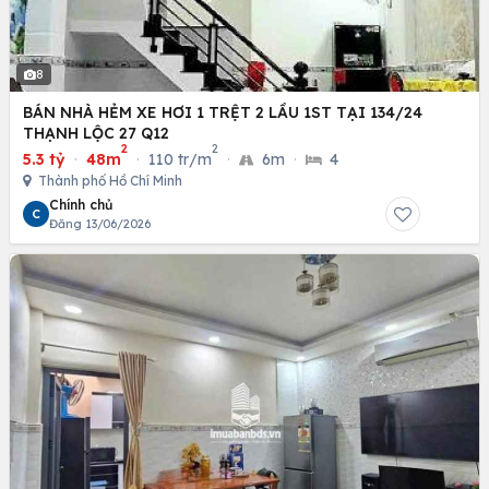
8
BÁN NHÀ HẺM XE HƠI 1 TRỆT 2 LẦU 1ST TẠI 134/24
THẠNH LỘC 27 Q12
2
2
5.3 tỷ
·
48m
·
110 tr/m
·
6m
·
4
Thành phố Hồ Chí Minh
Chính chủ
C
Đăng 13/06/2026