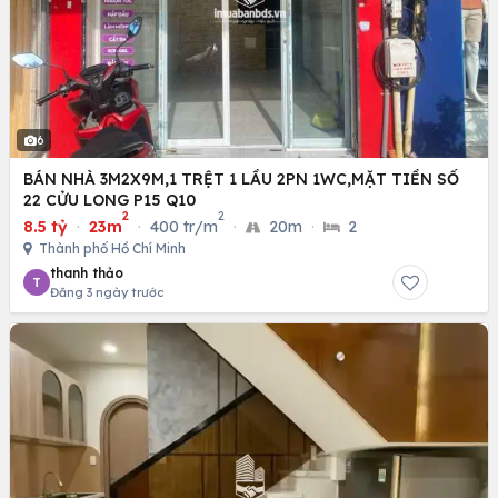
6
BÁN NHÀ 3M2X9M,1 TRỆT 1 LẦU 2PN 1WC,MẶT TIỀN SỐ
22 CỬU LONG P15 Q10
2
2
8.5 tỷ
·
23m
·
400 tr/m
·
20m
·
2
Thành phố Hồ Chí Minh
thanh thảo
T
Đăng 3 ngày trước