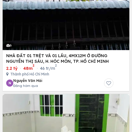
6
NHÀ ĐẤT 01 TRỆT VÀ 01 LẦU, 4MX12M Ở ĐƯỜNG
NGUYỄN THỊ SÁU, H. HÓC MÔN, TP. HỒ CHÍ MINH
2
2
2.2 tỷ
·
48m
·
46 tr/m
Thành phố Hồ Chí Minh
Nguyễn Văn Hải
N
Đăng hôm qua