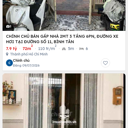
8
CHÍNH CHỦ BÁN GẤP NHÀ 2MT 3 TẦNG 6PN, ĐƯỜNG XE
HƠI TẠI ĐƯỜNG SỐ 11, BÌNH TÂN
2
2
7.9 tỷ
·
72m
·
110 tr/m
·
5m
·
6
Thành phố Hồ Chí Minh
Chính chủ
C
Đăng 09/07/2026