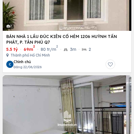
7
BÁN NHÀ 1 LẦU ĐÚC KIÊN CỐ HẺM 1206 HUỲNH TẤN
PHÁT, P. TÂN PHÚ Q7
2
2
5.5 tỷ
·
69m
·
80 tr/m
·
3m
·
2
Thành phố Hồ Chí Minh
Chính chủ
C
Đăng 22/06/2026