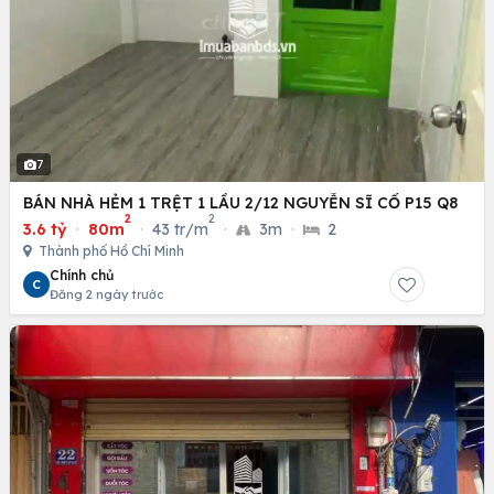
7
BÁN NHÀ HẺM 1 TRỆT 1 LẦU 2/12 NGUYỄN SĨ CỐ P15 Q8
2
2
3.6 tỷ
·
80m
·
43 tr/m
·
3m
·
2
Thành phố Hồ Chí Minh
Chính chủ
C
Đăng 2 ngày trước