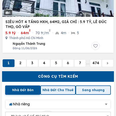
5
SIÊU HÓT 4 TẦNG HXH, 64M2, GIÁ CHỈ : 5.9 TỶ, LÊ ĐÚC
THỌ, GÒ VẤP
2
2
5.9 tỷ
·
64m
·
70 tr/m
·
4m
·
5
Thành phố Hồ Chí Minh
Nguyễn Thành Trung
Đăng 11/06/2026
1
2
3
4
5
6
7
474
...
CÔNG CỤ TÌM KIẾM
Nhà Đất Bán
Nhà Đất Cho Thuê
Sang nhượng
Nhà riêng