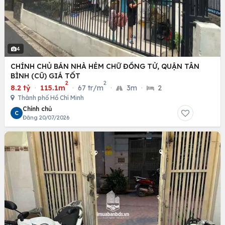
4
CHÍNH CHỦ BÁN NHÀ HẺM CHỮ ĐỒNG TỬ, QUẬN TÂN
BÌNH (CŨ) GIÁ TỐT
2
2
8.2 tỷ
·
115.1m
·
67 tr/m
·
3m
·
2
Thành phố Hồ Chí Minh
Chính chủ
C
Đăng 20/07/2026