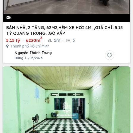
2
BÁN NHÀ, 2 TẦNG, 62M2,HẺM XE HƠI 4M, ,GIÁ CHỈ: 5.15
TỶ QUANG TRUNG, .GÒ VẤP
2
5.15 tỷ
·
6230m
·
5m
·
3
Thành phố Hồ Chí Minh
Nguyễn Thành Trung
Đăng 11/06/2026