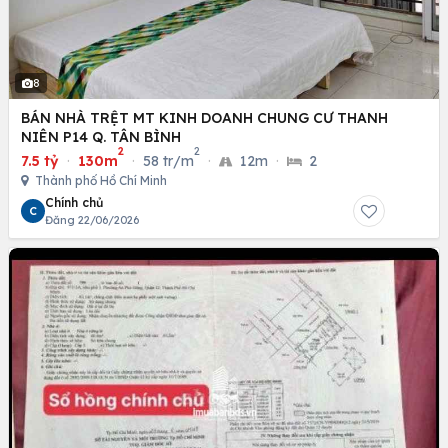
8
BÁN NHÀ TRỆT MT KINH DOANH CHUNG CƯ THANH
NIÊN P14 Q. TÂN BÌNH
2
2
7.5 tỷ
·
130m
·
58 tr/m
·
12m
·
2
Thành phố Hồ Chí Minh
Chính chủ
C
Đăng 22/06/2026