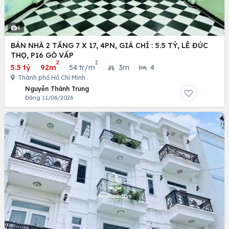
4
BÁN NHÀ 2 TẦNG 7 X 17, 4PN, GIÁ CHỈ : 5.5 TỶ, LÊ ĐÚC
THỌ, P16 GÒ VẤP
2
2
5.5 tỷ
·
92m
·
54 tr/m
·
3m
·
4
Thành phố Hồ Chí Minh
Nguyễn Thành Trung
Đăng 11/06/2026