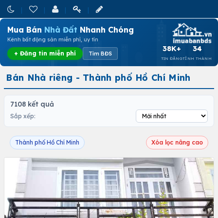
Mua Bán
Nhà Đất
Nhanh Chóng
Kênh bất động sản miễn phí, uy tín
38K+
34
+ Đăng tin miễn phí
Tìm BĐS
TIN ĐĂNG
TỈNH THÀNH
Bán Nhà riêng - Thành phố Hồ Chí Minh
7108 kết quả
Sắp xếp:
Thành phố Hồ Chí Minh
Xóa lọc nâng cao