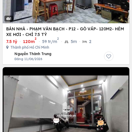
3
BÁN NHÀ - PHẠM VĂN BẠCH - P12 - GÒ VẤP- 120M2- HẺM
XE HƠI - CHỈ 7.5 TỶ
2
2
7.5 tỷ
·
120m
·
59 tr/m
·
5m
·
2
Thành phố Hồ Chí Minh
Nguyễn Thành Trung
Đăng 11/06/2026