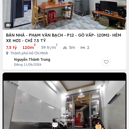
3
BÁN NHÀ - PHẠM VĂN BẠCH - P12 - GÒ VẤP- 120M2- HẺM
XE HƠI - CHỈ 7.5 TỶ
2
2
7.5 tỷ
·
120m
·
59 tr/m
·
5m
·
2
Thành phố Hồ Chí Minh
Nguyễn Thành Trung
Đăng 11/06/2026