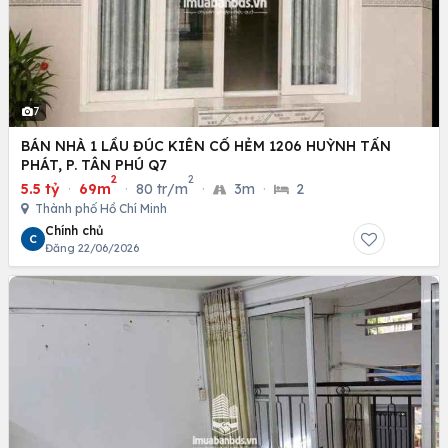
7
BÁN NHÀ 1 LẦU ĐÚC KIÊN CỐ HẺM 1206 HUỲNH TẤN
PHÁT, P. TÂN PHÚ Q7
2
2
5.5 tỷ
·
69m
·
80 tr/m
·
3m
·
2
Thành phố Hồ Chí Minh
Chính chủ
C
Đăng 22/06/2026