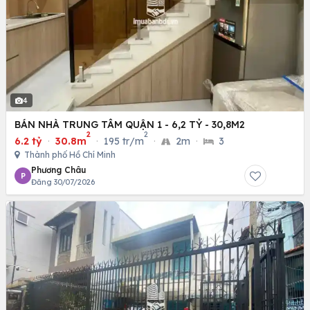
4
BÁN NHÀ TRUNG TÂM QUẬN 1 - 6,2 TỶ - 30,8M2
2
2
6.2 tỷ
·
30.8m
·
195 tr/m
·
2m
·
3
Thành phố Hồ Chí Minh
Phương Châu
P
Đăng 30/07/2026