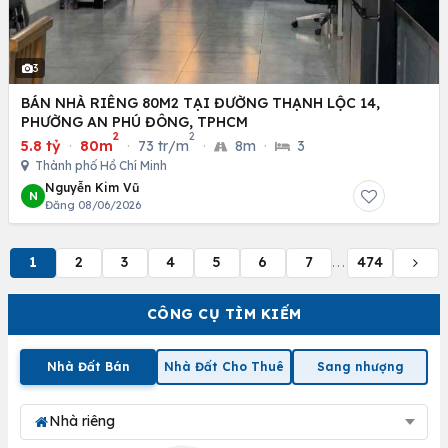
3
BÁN NHÀ RIÊNG 80M2 TẠI ĐƯỜNG THẠNH LỘC 14,
PHƯỜNG AN PHÚ ĐÔNG, TPHCM
2
2
5.8 tỷ
·
80m
·
73 tr/m
·
8m
·
3
Thành phố Hồ Chí Minh
Nguyễn Kim Vũ
N
Đăng 08/06/2026
1
2
3
4
5
6
7
474
...
CÔNG CỤ TÌM KIẾM
Nhà Đất Bán
Nhà Đất Cho Thuê
Sang nhượng
Nhà riêng