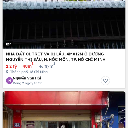
6
NHÀ ĐẤT 01 TRỆT VÀ 01 LẦU, 4MX12M Ở ĐƯỜNG
NGUYỄN THỊ SÁU, H. HÓC MÔN, TP. HỒ CHÍ MINH
2
2
2.2 tỷ
·
48m
·
46 tr/m
Thành phố Hồ Chí Minh
Nguyễn Văn Hải
N
Đăng 2 ngày trước