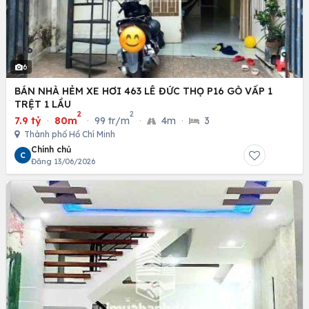
6
BÁN NHÀ HẺM XE HƠI 463 LÊ ĐỨC THỌ P16 GÒ VẤP 1
TRỆT 1 LẦU
2
2
7.9 tỷ
·
80m
·
99 tr/m
·
4m
·
3
Thành phố Hồ Chí Minh
Chính chủ
C
Đăng 13/06/2026