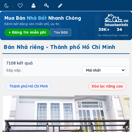
Mua Bán
Nhà Đất
Nhanh Chóng
Kênh bất động sản miễn phí, uy tín
38K+
34
+ Đăng tin miễn phí
Tìm BĐS
TIN ĐĂNG
TỈNH THÀNH
Bán Nhà riêng - Thành phố Hồ Chí Minh
7108 kết quả
Sắp xếp:
Thành phố Hồ Chí Minh
Xóa lọc nâng cao