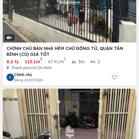
4
CHÍNH CHỦ BÁN NHÀ HẺM CHỮ ĐỒNG TỬ, QUẬN TÂN
BÌNH (CŨ) GIÁ TỐT
2
2
8.2 tỷ
·
115.1m
·
67 tr/m
·
3m
·
2
Thành phố Hồ Chí Minh
Chính chủ
C
Đăng 20/07/2026