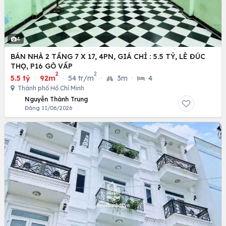
4
BÁN NHÀ 2 TẦNG 7 X 17, 4PN, GIÁ CHỈ : 5.5 TỶ, LÊ ĐÚC
THỌ, P16 GÒ VẤP
2
2
5.5 tỷ
·
92m
·
54 tr/m
·
3m
·
4
Thành phố Hồ Chí Minh
Nguyễn Thành Trung
Đăng 11/06/2026