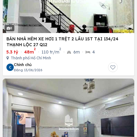
8
BÁN NHÀ HẺM XE HƠI 1 TRỆT 2 LẦU 1ST TẠI 134/24
THẠNH LỘC 27 Q12
2
2
5.3 tỷ
·
48m
·
110 tr/m
·
6m
·
4
Thành phố Hồ Chí Minh
Chính chủ
C
Đăng 13/06/2026