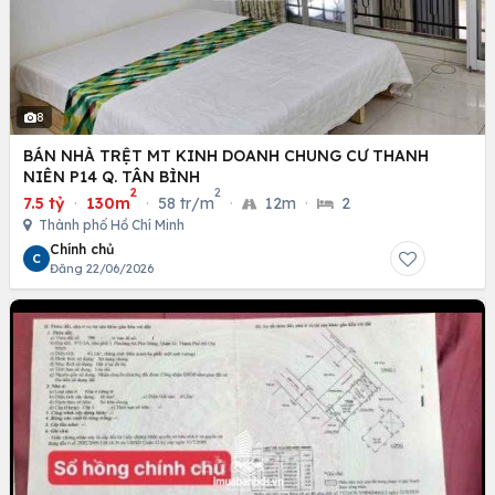
8
BÁN NHÀ TRỆT MT KINH DOANH CHUNG CƯ THANH
NIÊN P14 Q. TÂN BÌNH
2
2
7.5 tỷ
·
130m
·
58 tr/m
·
12m
·
2
Thành phố Hồ Chí Minh
Chính chủ
C
Đăng 22/06/2026