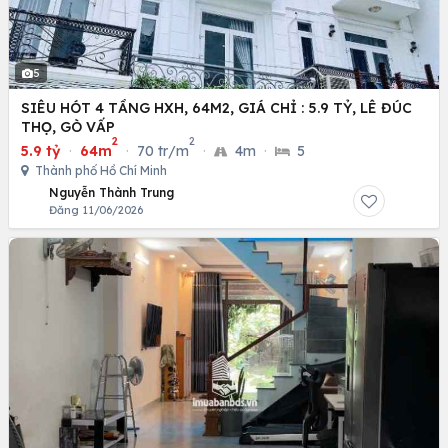
5
SIÊU HÓT 4 TẦNG HXH, 64M2, GIÁ CHỈ : 5.9 TỶ, LÊ ĐÚC
THỌ, GÒ VẤP
2
2
5.9 tỷ
·
64m
·
70 tr/m
·
4m
·
5
Thành phố Hồ Chí Minh
Nguyễn Thành Trung
Đăng 11/06/2026