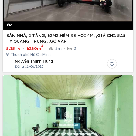
2
BÁN NHÀ, 2 TẦNG, 62M2,HẺM XE HƠI 4M, ,GIÁ CHỈ: 5.15
TỶ QUANG TRUNG, .GÒ VẤP
2
5.15 tỷ
·
6230m
·
5m
·
3
Thành phố Hồ Chí Minh
Nguyễn Thành Trung
Đăng 11/06/2026