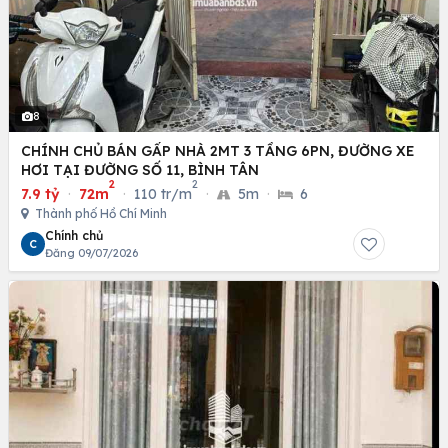
8
CHÍNH CHỦ BÁN GẤP NHÀ 2MT 3 TẦNG 6PN, ĐƯỜNG XE
HƠI TẠI ĐƯỜNG SỐ 11, BÌNH TÂN
2
2
7.9 tỷ
·
72m
·
110 tr/m
·
5m
·
6
Thành phố Hồ Chí Minh
Chính chủ
C
Đăng 09/07/2026