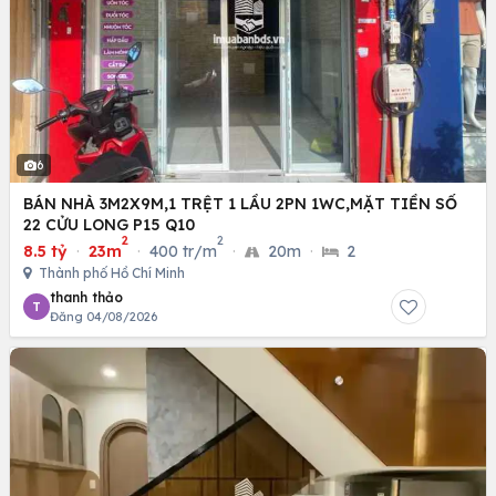
6
BÁN NHÀ 3M2X9M,1 TRỆT 1 LẦU 2PN 1WC,MẶT TIỀN SỐ
22 CỬU LONG P15 Q10
2
2
8.5 tỷ
·
23m
·
400 tr/m
·
20m
·
2
Thành phố Hồ Chí Minh
thanh thảo
T
Đăng 04/08/2026