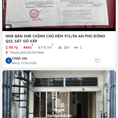
3
NHÀ BÁN SHR CHÍNH CHỦ HẺM 971/3A AN PHÚ ĐÔNG
Q12, SÁT GÒ VẤP
2
2
2.95 tỷ
·
44m
·
67 tr/m
·
2m
·
1
Thành phố Hồ Chí Minh
Chính chủ
C
Đăng 17/06/2026