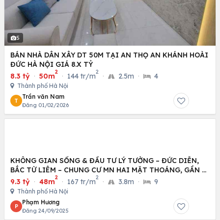
5
BÁN NHÀ DÂN XÂY DT 50M TẠI AN THỌ AN KHÁNH HOÀI
ĐỨC HÀ NỘI GIÁ 8.X TỶ
2
2
8.3 tỷ
·
50m
·
144 tr/m
·
2.5m
·
4
Thành phố Hà Nội
Trần văn Nam
T
Đăng 01/02/2026
KHÔNG GIAN SỐNG & ĐẦU TƯ LÝ TƯỞNG – ĐỨC DIỄN,
BẮC TỪ LIÊM – CHUNG CƯ MN HAI MẶT THOÁNG, GẦN Ô
2
2
TÔ
9.3 tỷ
·
48m
·
167 tr/m
·
3.8m
·
9
Thành phố Hà Nội
Phạm Hương
P
Đăng 24/09/2025