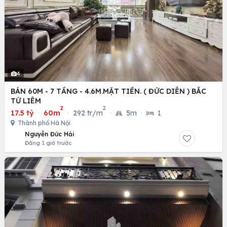
4
BÁN 60M - 7 TẦNG - 4.6M.MẶT TIỀN. ( ĐỨC DIỄN ) BẮC
TỪ LIÊM
2
2
17.5 tỷ
·
60m
·
292 tr/m
·
5m
·
1
Thành phố Hà Nội
Nguyễn Đức Hải
Đăng 1 giờ trước