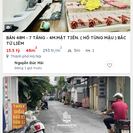
5
BÁN 48M - 7 TẦNG - 4M.MẶT TIỀN. ( HỒ TÙNG MẬU ) BẮC
TỪ LIÊM
2
2
15.5 tỷ
·
48m
·
293 tr/m
·
5m
·
1
Thành phố Hà Nội
Nguyễn Đức Hải
Đăng 1 giờ trước