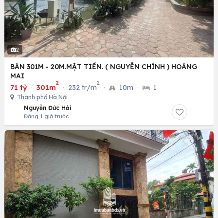
2
BÁN 301M - 20M.MẶT TIỀN. ( NGUYỄN CHÍNH ) HOÀNG
MAI
2
2
71 tỷ
·
301m
·
232 tr/m
·
10m
·
1
Thành phố Hà Nội
Nguyễn Đức Hải
Đăng 1 giờ trước