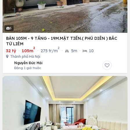
5
BÁN 105M - 9 TẦNG - 19M.MẶT TIỀN.( PHÚ DIỄN ) BẮC
TỪ LIÊM
2
2
32 tỷ
·
105m
·
275 tr/m
·
5m
·
10
Thành phố Hà Nội
Nguyễn Đức Hải
Đăng 1 giờ trước