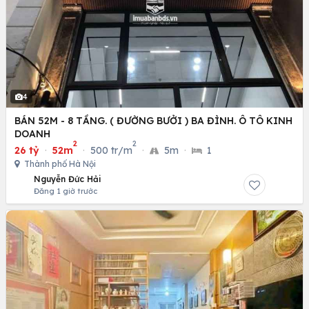
4
BÁN 52M - 8 TẦNG. ( ĐƯỜNG BƯỞI ) BA ĐÌNH. Ô TÔ KINH
DOANH
2
2
26 tỷ
·
52m
·
500 tr/m
·
5m
·
1
Thành phố Hà Nội
Nguyễn Đức Hải
Đăng 1 giờ trước