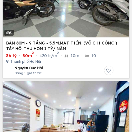
5
BÁN 80M - 9 TẦNG - 5.5M.MẶT TIỀN. (VÕ CHÍ CÔNG )
TÂY HỒ. THU HƠN 1 TỶ/ NĂM
2
2
36 tỷ
·
80m
·
420 tr/m
·
10m
·
10
Thành phố Hà Nội
Nguyễn Đức Hải
Đăng 1 giờ trước