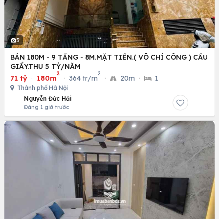
5
BÁN 180M - 9 TẦNG - 8M.MẶT TIỀN.( VÕ CHÍ CÔNG ) CẦU
GIẤY.THU 5 TỶ/NĂM
2
2
71 tỷ
·
180m
·
364 tr/m
·
20m
·
1
Thành phố Hà Nội
Nguyễn Đức Hải
Đăng 1 giờ trước