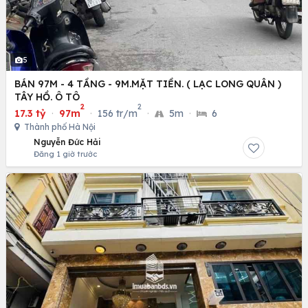
5
BÁN 97M - 4 TẦNG - 9M.MẶT TIỀN. ( LẠC LONG QUÂN )
TÂY HỒ. Ô TÔ
2
2
17.3 tỷ
·
97m
·
156 tr/m
·
5m
·
6
Thành phố Hà Nội
Nguyễn Đức Hải
Đăng 1 giờ trước