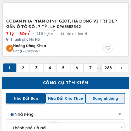
CC BÁN NHÀ PHAN ĐÌNH GIÓT, HÀ ĐÔNG VỊ TRÍ ĐẸP
GẦN Ô TÔ ĐỖ . 7 TỶ . LH 0963382542
2
2
7 tỷ
·
30m
·
213 tr/m
·
4m
·
4
Thành phố Hà Nội
Hoàng Đăng Khoa
H
Đăng 22/09/2025
1
2
3
4
5
6
7
288
...
CÔNG CỤ TÌM KIẾM
Nhà Đất Bán
Nhà Đất Cho Thuê
Sang nhượng
Nhà riêng