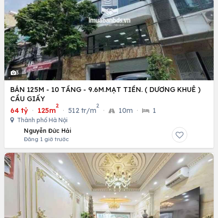
3
BÁN 125M - 10 TẦNG - 9.6M.MẠT TIỀN. ( DƯƠNG KHUÊ )
CẦU GIẤY
2
2
64 tỷ
·
125m
·
512 tr/m
·
10m
·
1
Thành phố Hà Nội
Nguyễn Đức Hải
Đăng 1 giờ trước