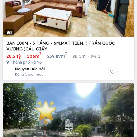
5
BÁN 106M - 5 TẦNG - 6M.MẶT TIỀN. ( TRẦN QUỐC
VƯỢNG )CẦU GIẤY
2
2
28.5 tỷ
·
106m
·
239 tr/m
·
5m
·
1
Thành phố Hà Nội
Nguyễn Đức Hải
Đăng 1 giờ trước