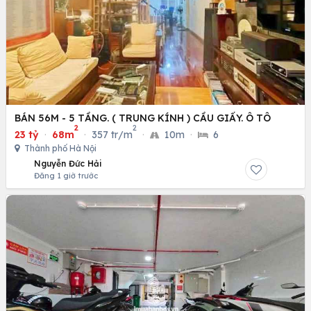
BÁN 56M - 5 TẦNG. ( TRUNG KÍNH ) CẦU GIẤY. Ô TÔ
2
2
23 tỷ
·
68m
·
357 tr/m
·
10m
·
6
Thành phố Hà Nội
Nguyễn Đức Hải
Đăng 1 giờ trước