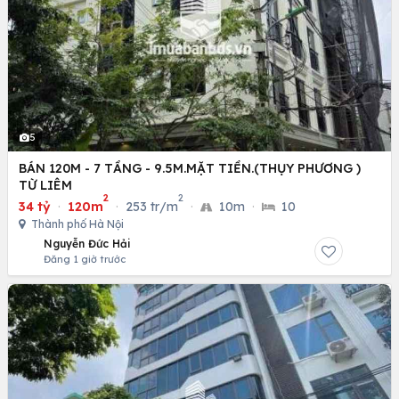
5
BÁN 120M - 7 TẦNG - 9.5M.MẶT TIỀN.(THỤY PHƯƠNG )
TỪ LIÊM
2
2
34 tỷ
·
120m
·
253 tr/m
·
10m
·
10
Thành phố Hà Nội
Nguyễn Đức Hải
Đăng 1 giờ trước