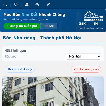
Mua Bán
Nhà Đất
Nhanh Chóng
Kênh bất động sản miễn phí, uy tín
38K+
34
+ Đăng tin miễn phí
Tìm BĐS
TIN ĐĂNG
TỈNH THÀNH
Bán Nhà riêng - Thành phố Hà Nội
4312 kết quả
Sắp xếp:
Thành phố Hà Nội
Xóa lọc nâng cao