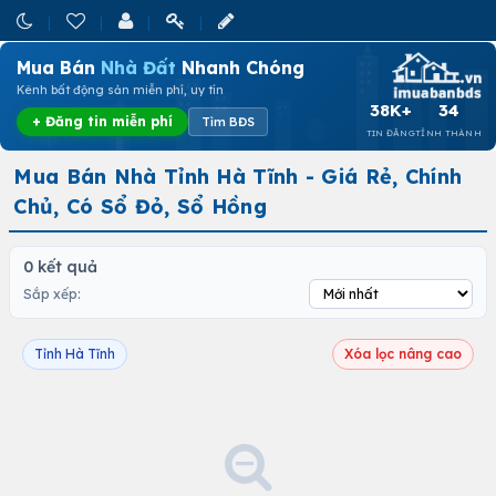
Mua Bán
Nhà Đất
Nhanh Chóng
Kênh bất động sản miễn phí, uy tín
38K+
34
+ Đăng tin miễn phí
Tìm BĐS
TIN ĐĂNG
TỈNH THÀNH
Mua Bán Nhà Tỉnh Hà Tĩnh - Giá Rẻ, Chính
Chủ, Có Sổ Đỏ, Sổ Hồng
0 kết quả
Sắp xếp:
Tỉnh Hà Tĩnh
Xóa lọc nâng cao