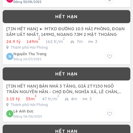
Đăng 30/08/2025
[TIN HẾT HẠN] ► MTKD ĐƯỜNG 10.5 HẢI PHÒNG, ĐOẠN
SẦM UẤT NHẤT, 149M2, NGANG 7.3M 2 MẶT THOÁNG
2
2
24.9 tỷ
·
149m
·
162 tr/m
·
7m
·
3
Thành phố Hải Phòng
Nguyễn Thu Trang
N
Đăng 24/07/2025
[TIN HẾT HẠN] BÁN NHÀ 3 TẦNG, GIÁ 2TY150 NGÕ
TRẦN NGUYÊN HÃN - CHỢ ĐÔN, NGHĨA XÁ, LÊ CHÂN,
2
2
HẢI PHÒNG
2.15 tỷ
·
35m
·
47 tr/m
·
4m
·
3
Thành phố Hải Phòng
Lê Anh Đức
L
Đăng 04/06/2025