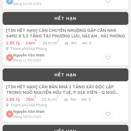
P
Đăng 14/05/2025
[TIN HẾT HẠN] CẦN CHUYỂN NHƯỢNG GẤP CĂN NHÀ
64M2 X 3,5 TẦNG TẠI PHƯƠNG LƯU, HẢI AN , HẢI PHÒNG
2
2
2.85 tỷ
·
64m
·
24 tr/m
·
4m
·
3
Thành phố Hải Phòng
Nguyễn Văn Nam
N
Đăng 11/05/2025
[TIN HẾT HẠN] CẦN BÁN NHÀ 2 TẦNG XÂY ĐỘC LẬP
TRONG NGÕ NGUYỄN HỮU TUỆ, P GIA VIÊN - Q NGÔ
2
2
QUYỀN, TP HẢI PHÒNG
2.85 tỷ
·
75m
·
33 tr/m
·
9m
·
3
Thành phố Hải Phòng
Nguyễn Văn Nam
N
Đăng 09/05/2025