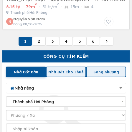
2
2
6.15 tỷ
·
79m
·
51 tr/m
·
15m
·
4
Thành phố Hải Phòng
Nguyễn Văn Nam
N
Đăng 08/05/2025
1
2
3
4
5
6
CÔNG CỤ TÌM KIẾM
Nhà Đất Bán
Nhà Đất Cho Thuê
Sang nhượng
Nhà riêng