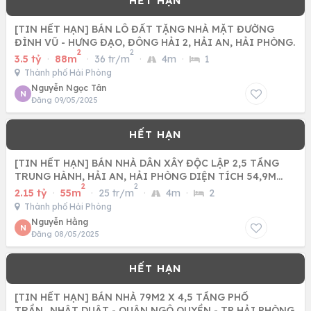
[TIN HẾT HẠN] BÁN LÔ ĐẤT TẶNG NHÀ MẶT ĐƯỜNG
ĐÌNH VŨ - HƯNG ĐẠO, ĐÔNG HẢI 2, HẢI AN, HẢI PHÒNG.
2
2
3.5 tỷ
·
88m
·
36 tr/m
·
4m
·
1
Thành phố Hải Phòng
Nguyễn Ngọc Tân
N
Đăng 09/05/2025
[TIN HẾT HẠN] BÁN NHÀ DÂN XÂY ĐỘC LẬP 2,5 TẦNG
TRUNG HÀNH, HẢI AN, HẢI PHÒNG DIỆN TÍCH 54,9M
2
2
CHỈ HƠN 2TY
2.15 tỷ
·
55m
·
25 tr/m
·
4m
·
2
Thành phố Hải Phòng
Nguyễn Hằng
N
Đăng 08/05/2025
[TIN HẾT HẠN] BÁN NHÀ 79M2 X 4,5 TẦNG PHỐ
TRẦN_NHẬT DUẬT - QUẬN NGÔ QUYỀN - TP HẢI PHÒNG