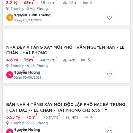
3.2 tỷ
·
48m
·
38 tr/m
·
15m
·
4
Thành phố Hải Phòng
Nguyễn Xuân Trường
N
Đăng 01/11/2025
NHÀ ĐẸP 4 TẦNG XÂY MỚI PHỐ TRẦN NGUYÊN HÃN - LÊ
CHÂN - HẢI PHÒNG
2
2
4.8 tỷ
·
75m
·
44 tr/m
·
4m
·
3
Thành phố Hải Phòng
Nguyễn Hoàng
N
Đăng 30/08/2025
BÁN NHÀ 4 TẦNG XÂY MỚI ĐỘC LẬP PHỐ HAI BÀ TRƯNG
( CÁT DÀI ) - LÊ CHÂN - HẢI PHÒNG CHỈ 6.55 TỶ
2
2
6.55 tỷ
·
70m
·
73 tr/m
·
4m
·
4
Thành phố Hải Phòng
Nguyễn Hoàng
N