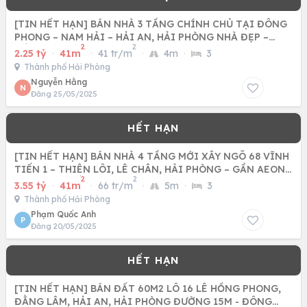
[TIN HẾT HẠN] BÁN NHÀ 3 TẦNG CHÍNH CHỦ TẠI ĐÔNG
PHONG – NAM HẢI – HẢI AN, HẢI PHÒNG NHÀ ĐẸP –
2
2
GẦN SÂN BAY CÁT BI
2.25 tỷ
·
41m
·
41 tr/m
·
4m
·
3
Thành phố Hải Phòng
Nguyễn Hằng
N
Đăng 25/05/2025
[TIN HẾT HẠN] BÁN NHÀ 4 TẦNG MỚI XÂY NGÕ 68 VĨNH
TIẾN 1 – THIÊN LÔI, LÊ CHÂN, HẢI PHÒNG – GẦN AEON
2
2
MALL, GIÁ TỐT
3.55 tỷ
·
41m
·
66 tr/m
·
5m
·
3
Thành phố Hải Phòng
Phạm Quốc Anh
P
Đăng 20/05/2025
[TIN HẾT HẠN] BÁN ĐẤT 60M2 LÔ 16 LÊ HỒNG PHONG,
ĐẰNG LÂM, HẢI AN, HẢI PHÒNG ĐƯỜNG 15M - ĐÔNG