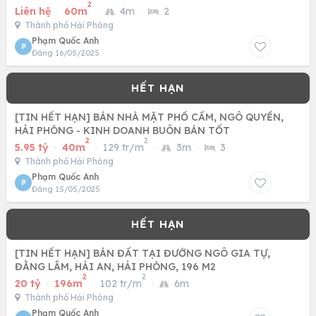
2
NAM
Liên hệ
·
60m
·
4m
·
2
Thành phố Hải Phòng
Phạm Quốc Anh
P
Đăng 16/05/2025
[TIN HẾT HẠN] BÁN NHÀ MẶT PHỐ CẤM, NGÔ QUYỀN,
HẢI PHÒNG - KINH DOANH BUÔN BÁN TỐT
2
2
5.95 tỷ
·
40m
·
129 tr/m
·
3m
·
3
Thành phố Hải Phòng
Phạm Quốc Anh
P
Đăng 15/05/2025
[TIN HẾT HẠN] BÁN ĐẤT TẠI ĐƯỜNG NGÔ GIA TỰ,
ĐẰNG LÂM, HẢI AN, HẢI PHÒNG, 196 M2
2
2
20 tỷ
·
196m
·
102 tr/m
·
6m
Thành phố Hải Phòng
Phạm Quốc Anh