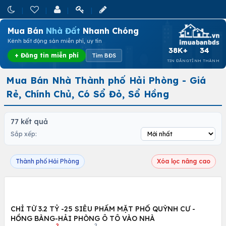
Mua Bán
Nhà Đất
Nhanh Chóng
Kênh bất động sản miễn phí, uy tín
38K+
34
+ Đăng tin miễn phí
Tìm BĐS
TIN ĐĂNG
TỈNH THÀNH
Mua Bán Nhà Thành phố Hải Phòng - Giá
Rẻ, Chính Chủ, Có Sổ Đỏ, Sổ Hồng
77 kết quả
Sắp xếp:
Thành phố Hải Phòng
Xóa lọc nâng cao
CHỈ TỪ 3.2 TỶ -25 SIÊU PHẨM MẶT PHỐ QUỲNH CƯ -
HỒNG BÀNG-HẢI PHÒNG Ô TÔ VÀO NHÀ
2
2