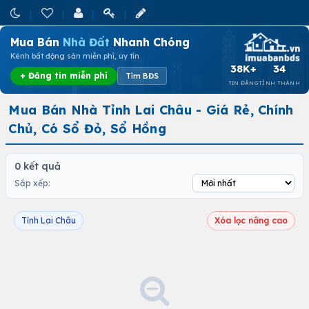
Mua Bán
Nhà Đất
Nhanh Chóng
Kênh bất động sản miễn phí, uy tín
38K+
34
+ Đăng tin miễn phí
Tìm BĐS
TIN ĐĂNG
TỈNH THÀNH
Mua Bán Nhà Tỉnh Lai Châu - Giá Rẻ, Chính
Chủ, Có Sổ Đỏ, Sổ Hồng
0 kết quả
Sắp xếp:
Tỉnh Lai Châu
Xóa lọc nâng cao