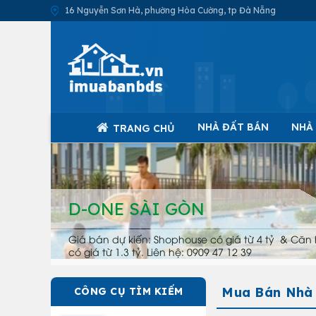
16 Nguyễn Sơn Hà, phường Hòa Cường, tp Đà Nẵng
NHÀ ĐẤT BÁN
NHÀ
TRANG CHỦ
D-ONE SÀI GÒN
Giá bán dự kiến: Shophouse có giá từ 4 tỷ & Căn 
có giá từ 1.3 tỷ. Liên hệ: 0909 47 12 39
Mua Bán Nhà 
CÔNG CỤ TÌM KIẾM