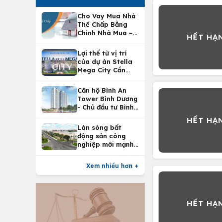
Cho Vay Mua Nhà
Thế Chấp Bằng
Chính Nhà Mua –
Lợi Ích Vay Mua
Nhà Tại
Lợi thế từ vị trí
Vietcombank
của dự án Stella
Mega City Cần
Thơ
Căn hộ Bình An
Tower Bình Dương
- Chủ đầu tư Bình
An Land
Làn sóng bất
động sản công
nghiệp mới mạnh
nhất 25 năm
Xem nhiều hơn +