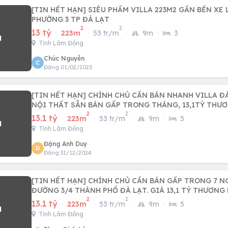
[TIN HẾT HẠN] SIÊU PHẨM VILLA 223M2 GẦN BẾN XE LIÊN TỈNH
PHƯỜNG 3 TP ĐÀ LẠT
2
2
13 tỷ
·
223m
·
53 tr/m
·
9m
·
3
Tỉnh Lâm Đồng
Chúc Nguyễn
C
Đăng 01/02/2025
[TIN HẾT HẠN] CHÍNH CHỦ CẦN BÁN NHANH VILLA ĐÀ
NỘI THẤT SẴN BÁN GẤP TRONG THÁNG, 13,1TỶ THƯ
2
2
13.1 tỷ
·
223m
·
53 tr/m
·
9m
·
5
Tỉnh Lâm Đồng
Đặng Anh Duy
Đ
Đăng 31/12/2024
[TIN HẾT HẠN] CHÍNH CHỦ CẦN BÁN GẤP TRONG 7 NG
ĐƯỜNG 3/4 THÀNH PHỐ ĐÀ LẠT. GIÁ 13,1 TỶ THƯƠNG
2
2
13.1 tỷ
·
223m
·
53 tr/m
·
9m
·
5
Tỉnh Lâm Đồng