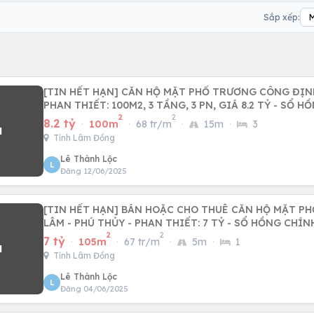
Sắp xếp:
[TIN HẾT HẠN] CĂN HỘ MẶT PHỐ TRƯƠNG CÔNG ĐỊNH
PHAN THIẾT: 100M2, 3 TẦNG, 3 PN, GIÁ 8.2 TỶ - SỔ H
2
2
8.2 tỷ
·
100m
·
68 tr/m
·
15m
·
3
Tỉnh Lâm Đồng
Lê Thành Lộc
L
Đăng 12/06/2025
[TIN HẾT HẠN] BÁN HOẶC CHO THUÊ CĂN HỘ MẶT P
LÂM - PHÚ THỦY - PHAN THIẾT: 7 TỶ - SỔ HỒNG CHÍN
2
2
7 tỷ
·
105m
·
67 tr/m
·
5m
·
1
Tỉnh Lâm Đồng
Lê Thành Lộc
L
Đăng 04/06/2025