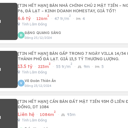
[TIN HẾT HẠN] BÁN NHÀ CHÍNH CHỦ 2 MẶT TIỀN – N
P6, ĐÀ LẠT – KINH DOANH HOMESTAY, GIÁ TỐT!
2
2
6.6 tỷ
·
126m
·
47 tr/m
·
4
Tỉnh Lâm Đồng
ĐẶNG QUANG SÁNG
Đ
Đăng 25/12/2024
[TIN HẾT HẠN] BÁN GẤP TRONG 7 NGÀY VILLA 14/34
THÀNH PHỐ ĐÀ LẠT. GIÁ 13,5 TỶ THƯƠNG LƯỢNG.
2
2
13.5 tỷ
·
223m
·
55 tr/m
·
9m
·
5
Tỉnh Lâm Đồng
Võ Đoàn Thiên Ân
V
Đăng 23/12/2024
[TIN HẾT HẠN] CẦN BÁN ĐẤT MẶT TIỀN 93M Ở LIÊN Đ
ĐỒNG, DT 1084
2
Liên hệ
·
1084m
·
93m
Tỉnh Lâm Đồng