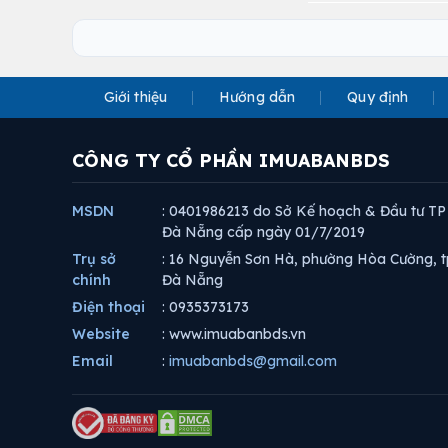
Giới thiệu
Hướng dẫn
Quy định
CÔNG TY CỔ PHẦN IMUABANBDS
MSDN
: 0401986213 do Sở Kế hoạch & Đầu tư TP
Đà Nẵng cấp ngày 01/7/2019
Trụ sở
: 16 Nguyễn Sơn Hà, phường Hòa Cường, t
chính
Đà Nẵng
Điện thoại
: 0935373173
Website
: www.imuabanbds.vn
Email
:
imuabanbds@gmail.com