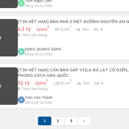
Trần Ngọc Lâm
T
Đăng 10/12/2024
[TIN HẾT HẠN] BÁN NHÀ 2 MẶT ĐƯỜNG NGUYỄN AN N
2
2
6.3 tỷ
·
126m
·
45 tr/m
·
9m
·
4
Tỉnh Lâm Đồng
ĐẶNG QUANG SÁNG
Đ
Đăng 06/12/2024
[TIN HẾT HẠN] CẦN BÁN GẤP VIILA ĐÀ LẠT CỔ ĐIỂN
PHONG CÁCH HÀN QUỐC
2
2
32 tỷ
·
223m
·
138 tr/m
·
9m
·
5
Tỉnh Lâm Đồng
Trần Văn Thành
T
Đăng 03/12/2024
1
2
3