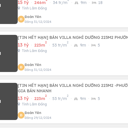
15 tỷ
·
246m
·
34 tr/m
·
9m
·
18
Tỉnh Lâm Đồng
Đoàn Yên
Đ
Đăng 31/12/2024
[TIN HẾT HẠN] BÁN VI
2
2
13 tỷ
·
223m
·
53 tr/m
·
9m
·
5
Tỉnh Lâm Đồng
Đoàn Yên
Đ
Đăng 31/12/2024
[TIN HẾT HẠN] BÁN VILLA NGHỈ DƯỠNG 223M2 -PHƯỜNG 3 - ĐÀ LẠT- HẠ
GIA BÁN NHANH
2
2
13 tỷ
·
223m
·
53 tr/m
·
9m
·
5
Tỉnh Lâm Đồng
Đoàn Yên
Đ
Đăng 29/12/2024