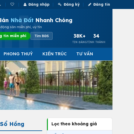
Đăng nhập
Đăng ký
Đăng tin
Bán
Nhà Đất
Nhanh Chóng
động sản miễn phí, uy tín
38K+
34
g tin miễn phí
Tìm BĐS
TIN ĐĂNG
TỈNH THÀNH
PHONG THUỶ
KIẾN TRÚC
TƯ VẤN
 Sổ Hồng
Lọc theo khoảng giá