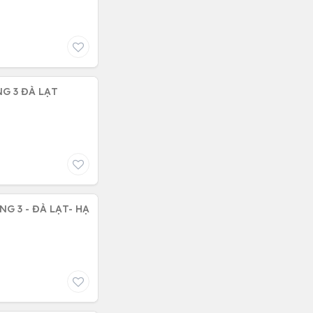
LLA NGHỈ DƯỠNG 223M2 PHƯỜNG 3 ĐÀ LẠT