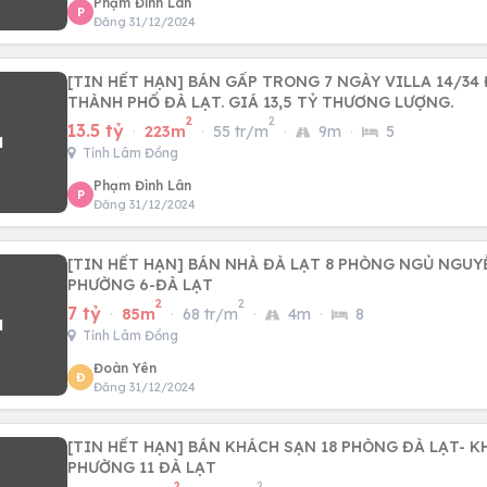
Phạm Đình Lân
P
Đăng 31/12/2024
[TIN HẾT HẠN] BÁN GẤP TRONG 7 NGÀY VILLA 14/34
THÀNH PHỐ ĐÀ LẠT. GIÁ 13,5 TỶ THƯƠNG LƯỢNG.
2
2
13.5 tỷ
·
223m
·
55 tr/m
·
9m
·
5
Tỉnh Lâm Đồng
Phạm Đình Lân
P
Đăng 31/12/2024
[TIN HẾT HẠN] BÁN NHÀ ĐÀ LẠT 8 PHÒNG NGỦ NGUY
PHƯỜNG 6-ĐÀ LẠT
2
2
7 tỷ
·
85m
·
68 tr/m
·
4m
·
8
Tỉnh Lâm Đồng
Đoàn Yên
Đ
Đăng 31/12/2024
[TIN HẾT HẠN] BÁN KHÁCH SẠN 18 PHÒNG ĐÀ LẠT- 
PHƯỜNG 11 ĐÀ LẠT
2
2