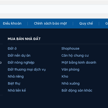
Điều khoản
Chính sách bảo mật
Quy chế
G
MUA BÁN NHÀ ĐẤT
Đất ở
Shophouse
Đất nền dự án
Căn hộ chung cư
p
Đất nông nghiệp
Mặt bằng kinh doanh
Đất thương mại dịch vụ
Văn phòng
Nhà riêng
Kho
Biệt thự
Nhà xưởng
Nhà liền kề
Bất động sản khác