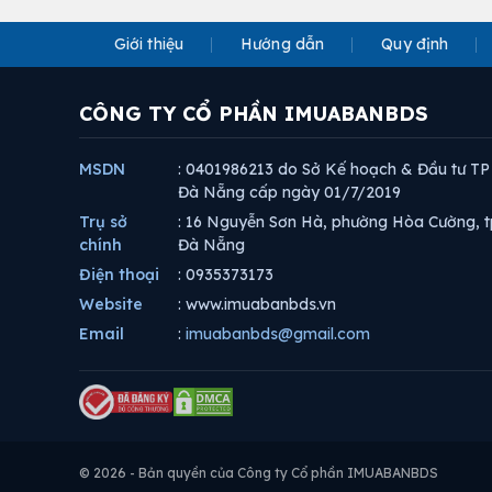
Giới thiệu
Hướng dẫn
Quy định
CÔNG TY CỔ PHẦN IMUABANBDS
MSDN
: 0401986213 do Sở Kế hoạch & Đầu tư TP
Đà Nẵng cấp ngày 01/7/2019
Trụ sở
: 16 Nguyễn Sơn Hà, phường Hòa Cường, t
chính
Đà Nẵng
Điện thoại
: 0935373173
Website
: www.imuabanbds.vn
Email
:
imuabanbds@gmail.com
© 2026 - Bản quyền của Công ty Cổ phần IMUABANBDS