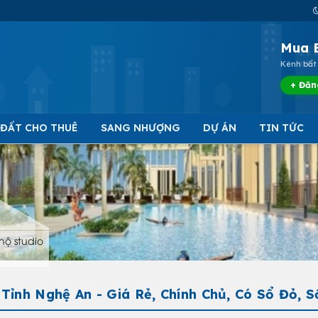
Mua 
Kênh bất 
+ Đăn
 ĐẤT CHO THUÊ
SANG NHƯỢNG
DỰ ÁN
TIN TỨC
hộ studio
ỉnh Nghệ An - Giá Rẻ, Chính Chủ, Có Sổ Đỏ, 