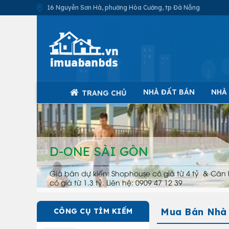
16 Nguyễn Sơn Hà, phường Hòa Cường, tp Đà Nẵng
NHÀ ĐẤT BÁN
NHÀ
TRANG CHỦ
D-ONE SÀI GÒN
Giá bán dự kiến: Shophouse có giá từ 4 tỷ & Căn 
có giá từ 1.3 tỷ. Liên hệ: 0909 47 12 39
Mua Bán Nhà T
CÔNG CỤ TÌM KIẾM