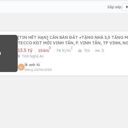
Sắp xếp:
[TIN HẾT HẠN] CẦN BÁN ĐẤT +TẶNG NHÀ 3,5 TẦNG M
TECCO KĐT MỚI VINH TÂN, P. VINH TÂN, TP VINH, N
2
2
13.5 tỷ
·
154m
·
74 tr/m
·
7m
·
5
Tỉnh Nghệ An
lê anh tú
L
Đăng 20/04/2025