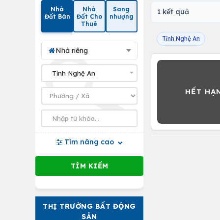
Nhà
Nhà
Sang
1 kết quả
Đất Bán
Đất Cho
nhượng
Thuê
Tỉnh Nghệ An
Nhà riêng
Tìm nâng cao
THỊ TRƯỜNG BẤT ĐỘNG
SẢN