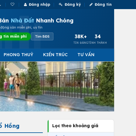
Đăng nhập
Đăng ký
Đăng tin
Bán
Nhà Đất
Nhanh Chóng
động sản miễn phí, uy tín
38K+
34
g tin miễn phí
Tìm BĐS
TIN ĐĂNG
TỈNH THÀNH
PHONG THUỶ
KIẾN TRÚC
TƯ VẤN
Sổ Hồng
Lọc theo khoảng giá