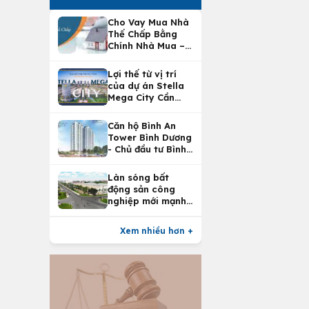
Cho Vay Mua Nhà
Thế Chấp Bằng
Chính Nhà Mua –
Lợi Ích Vay Mua
Nhà Tại
Lợi thế từ vị trí
Vietcombank
của dự án Stella
Mega City Cần
Thơ
Căn hộ Bình An
Tower Bình Dương
- Chủ đầu tư Bình
An Land
Làn sóng bất
động sản công
nghiệp mới mạnh
nhất 25 năm
Xem nhiều hơn +