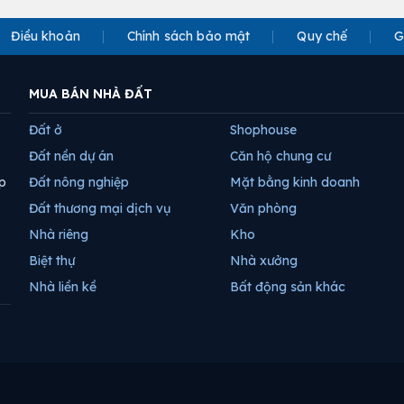
Điều khoản
Chính sách bảo mật
Quy chế
G
MUA BÁN NHÀ ĐẤT
Đất ở
Shophouse
Đất nền dự án
Căn hộ chung cư
p
Đất nông nghiệp
Mặt bằng kinh doanh
Đất thương mại dịch vụ
Văn phòng
Nhà riêng
Kho
Biệt thự
Nhà xưởng
Nhà liền kề
Bất động sản khác