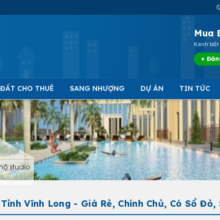
Mua 
Kênh bất 
+ Đăn
 ĐẤT CHO THUÊ
SANG NHƯỢNG
DỰ ÁN
TIN TỨC
hộ studio
ỉnh Vĩnh Long - Giá Rẻ, Chính Chủ, Có Sổ Đỏ,