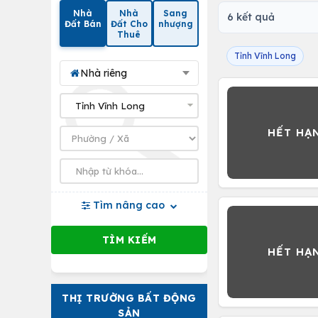
Nhà
Nhà
Sang
6 kết quả
Đất Bán
Đất Cho
nhượng
Thuê
Tỉnh Vĩnh Long
Nhà riêng
Tìm nâng cao
THỊ TRƯỜNG BẤT ĐỘNG
SẢN