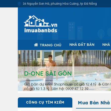
16 Nguyễn Sơn Hà, phường Hòa Cường, tp Đà Nẵng
NHÀ ĐẤT BÁN
NHÀ
TRANG CHỦ
D-ONE SÀI GÒN
Giá bán dự kiến: Shophouse có giá từ 4 tỷ & Căn 
có giá từ 1.3 tỷ. Liên hệ: 0909 47 12 39
Mua Bán Nhà T
CÔNG CỤ TÌM KIẾM