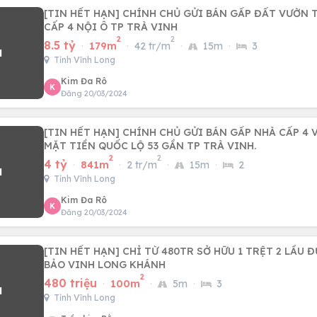
[TIN HẾT HẠN] CHÍNH CHỦ GỬI BÁN GẤP ĐẤT VƯỜN
CẤP 4 NỘI Ô TP TRÀ VINH
2
2
8.5 tỷ
·
179m
·
42 tr/m
·
15m
·
3
Tỉnh Vĩnh Long
Kim Đa Rô
K
Đăng 20/03/2024
[TIN HẾT HẠN] CHÍNH CHỦ GỬI BÁN GẤP NHÀ CẤP 4 
MẶT TIỀN QUỐC LỘ 53 GẦN TP TRÀ VINH.
2
2
4 tỷ
·
841m
·
2 tr/m
·
15m
·
2
Tỉnh Vĩnh Long
Kim Đa Rô
K
Đăng 20/03/2024
[TIN HẾT HẠN] CHỈ TỪ 480TR SỞ HỮU 1 TRỆT 2 LẦU Đ
BẢO VINH LONG KHÁNH
2
480 triệu
·
100m
·
5m
·
3
Tỉnh Vĩnh Long