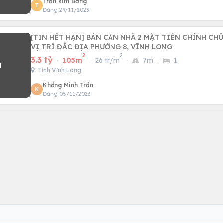
Trần kim Bằng
T
Đăng 29/11/2023
[TIN HẾT HẠN] BÁN CĂN NHÀ 2 MẶT TIỀN CHÍNH CH
VỊ TRÍ ĐẮC ĐỊA PHƯỜNG 8, VĨNH LONG
2
2
3.3 tỷ
·
105m
·
26 tr/m
·
7m
·
1
Tỉnh Vĩnh Long
Khổng Minh Trần
K
Đăng 05/11/2023