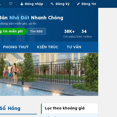
Đăng nhập
Đăng ký
Đăng tin
Bán
Nhà Đất
Nhanh Chóng
động sản miễn phí, uy tín
38K+
34
g tin miễn phí
Tìm BĐS
TIN ĐĂNG
TỈNH THÀNH
PHONG THUỶ
KIẾN TRÚC
TƯ VẤN
 Sổ Hồng
Lọc theo khoảng giá