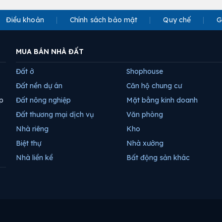
Điều khoản
Chính sách bảo mật
Quy chế
G
MUA BÁN NHÀ ĐẤT
Đất ở
Shophouse
Đất nền dự án
Căn hộ chung cư
p
Đất nông nghiệp
Mặt bằng kinh doanh
Đất thương mại dịch vụ
Văn phòng
Nhà riêng
Kho
Biệt thự
Nhà xưởng
Nhà liền kề
Bất động sản khác