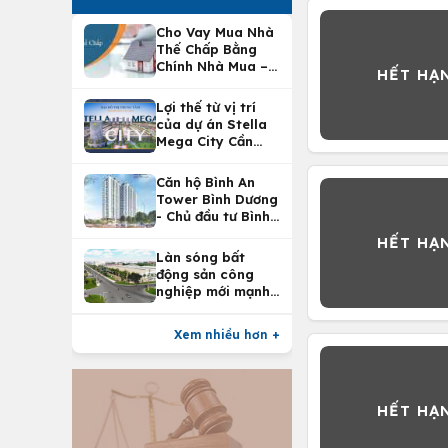
Cho Vay Mua Nhà
Thế Chấp Bằng
Chính Nhà Mua –
Lợi Ích Vay Mua
Nhà Tại
Lợi thế từ vị trí
Vietcombank
của dự án Stella
Mega City Cần
Thơ
Căn hộ Bình An
Tower Bình Dương
- Chủ đầu tư Bình
An Land
Làn sóng bất
động sản công
nghiệp mới mạnh
nhất 25 năm
Xem nhiều hơn +