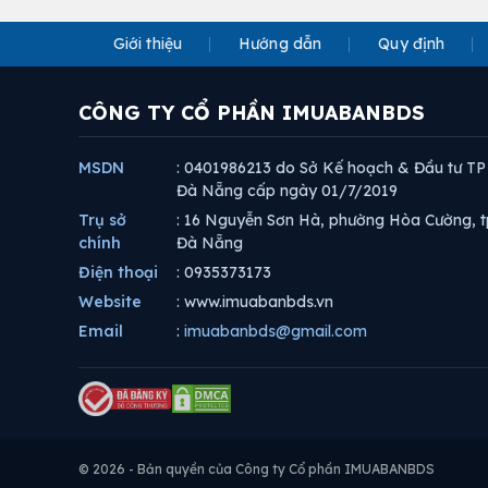
Giới thiệu
Hướng dẫn
Quy định
CÔNG TY CỔ PHẦN IMUABANBDS
MSDN
: 0401986213 do Sở Kế hoạch & Đầu tư TP
Đà Nẵng cấp ngày 01/7/2019
Trụ sở
: 16 Nguyễn Sơn Hà, phường Hòa Cường, t
chính
Đà Nẵng
Điện thoại
: 0935373173
Website
: www.imuabanbds.vn
Email
:
imuabanbds@gmail.com
© 2026 - Bản quyền của Công ty Cổ phần IMUABANBDS