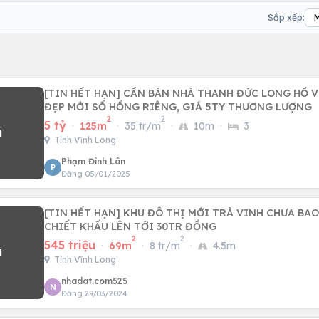
Sắp xếp:
[TIN HẾT HẠN] CẦN BÁN NHÀ THANH ĐỨC LONG HỒ V
ĐẸP MỚI SỔ HỒNG RIÊNG, GIÁ 5TY THƯƠNG LƯỢNG
2
2
5 tỷ
·
125m
·
35 tr/m
·
10m
·
3
Tỉnh Vĩnh Long
Phạm Đình Lân
P
Đăng 05/01/2025
[TIN HẾT HẠN] KHU ĐÔ THỊ MỚI TRÀ VINH CHƯA BAO 
CHIẾT KHẤU LÊN TỚI 30TR ĐỒNG
2
2
545 triệu
·
69m
·
8 tr/m
·
4.5m
Tỉnh Vĩnh Long
nhadat.com525
N
Đăng 29/03/2024