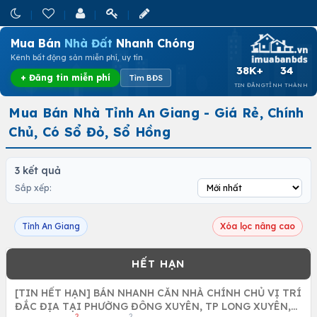
Mua Bán
Nhà Đất
Nhanh Chóng
Kênh bất động sản miễn phí, uy tín
38K+
34
+ Đăng tin miễn phí
Tìm BĐS
TIN ĐĂNG
TỈNH THÀNH
Mua Bán Nhà Tỉnh An Giang - Giá Rẻ, Chính
Chủ, Có Sổ Đỏ, Sổ Hồng
3 kết quả
Sắp xếp:
Tỉnh An Giang
Xóa lọc nâng cao
[TIN HẾT HẠN] BÁN NHANH CĂN NHÀ CHÍNH CHỦ VỊ TRÍ
ĐẮC ĐỊA TẠI PHƯỜNG ĐÔNG XUYÊN, TP LONG XUYÊN,
2
2