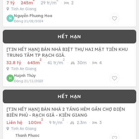
AN GIANG
7 tỷ
·
245m
·
29 tr/m
·
2
Tỉnh An Giang
Nguyễn Phương Hoa
N
Đăng 21/02/2024
[TIN HẾT HẠN] BÁN NHÀ BIỆT THỰ HAI MẶT TIỀN KHU
TRUNG TÂM TP RẠCH GIÁ.
2
2
32.8 tỷ
·
645m
·
41 tr/m
·
30m
·
4
Tỉnh An Giang
Huỳnh Thủy
H
Đăng 21/11/2023
[TIN HẾT HẠN] BÁN NHÀ 2 TẦNG HẺM GẦN CHỢ ĐIỆN
BIÊN PHỦ - RẠCH GIÁ - KIÊN GIANG
2
2
Liên hệ
·
100m
·
9 tr/m
·
2.3m
·
3
Tỉnh An Giang
Thanh Phuoc