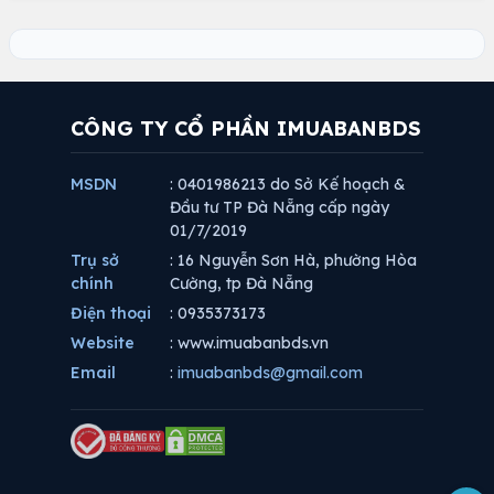
CÔNG TY CỔ PHẦN IMUABANBDS
MSDN
: 0401986213 do Sở Kế hoạch &
Đầu tư TP Đà Nẵng cấp ngày
01/7/2019
Trụ sở
: 16 Nguyễn Sơn Hà, phường Hòa
chính
Cường, tp Đà Nẵng
Điện thoại
: 0935373173
Website
: www.imuabanbds.vn
Email
:
imuabanbds@gmail.com