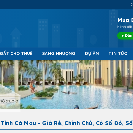
Mua 
Kênh bất 
+ Đăn
 ĐẤT CHO THUÊ
SANG NHƯỢNG
DỰ ÁN
TIN TỨC
hộ studio
ỉnh Cà Mau - Giá Rẻ, Chính Chủ, Có Sổ Đỏ, S