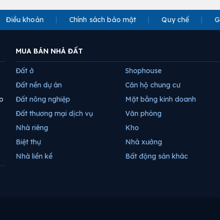
Điều khoản
Chính sách bảo mật
Quy chế
G
MUA BÁN NHÀ ĐẤT
Đất ở
Shophouse
Đất nền dự án
Căn hộ chung cư
p
Đất nông nghiệp
Mặt bằng kinh doanh
Đất thương mại dịch vụ
Văn phòng
Nhà riêng
Kho
Biệt thự
Nhà xưởng
Nhà liền kề
Bất động sản khác