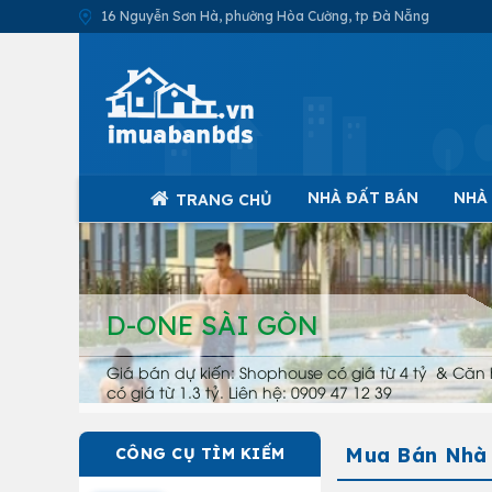
16 Nguyễn Sơn Hà, phường Hòa Cường, tp Đà Nẵng
NHÀ ĐẤT BÁN
NHÀ
TRANG CHỦ
D-ONE SÀI GÒN
Giá bán dự kiến: Shophouse có giá từ 4 tỷ & Căn 
có giá từ 1.3 tỷ. Liên hệ: 0909 47 12 39
Mua Bán Nhà T
CÔNG CỤ TÌM KIẾM