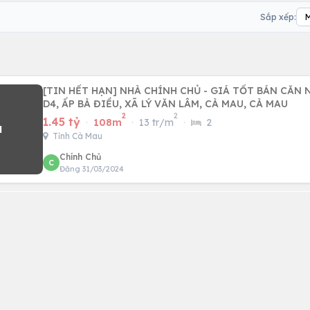
Sắp xếp:
[TIN HẾT HẠN] NHÀ CHÍNH CHỦ - GIÁ TỐT BÁN CĂN
D4, ẤP BÀ ĐIỀU, XÃ LÝ VĂN LÂM, CÀ MAU, CÀ MAU
2
2
1.45 tỷ
·
108m
·
13 tr/m
·
2
Tỉnh Cà Mau
Chính Chủ
C
Đăng 31/03/2024