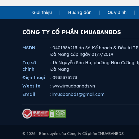
Giới thiệu
Hướng dẫn
Quy định
CÔNG TY CỔ PHẦN IMUABANBDS
MSDN
: 0401986213 do Sở Kế hoạch & Đầu tư TP
Đà Nẵng cấp ngày 01/7/2019
Trụ sở
: 16 Nguyễn Sơn Hà, phường Hòa Cường, t
chính
Đà Nẵng
Điện thoại
: 0935373173
Website
: www.imuabanbds.vn
Email
:
imuabanbds@gmail.com
© 2026 - Bản quyền của Công ty Cổ phần IMUABANBDS