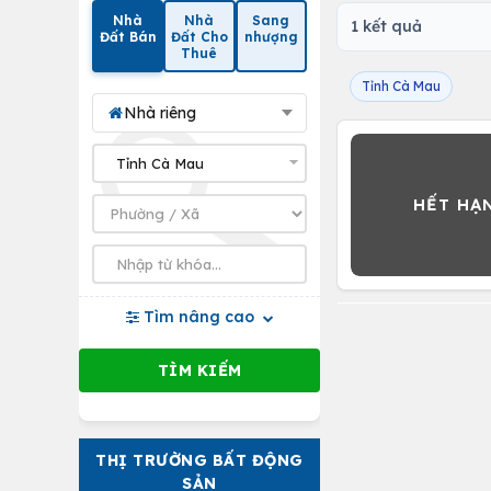
Nhà
Nhà
Sang
1 kết quả
Đất Bán
Đất Cho
nhượng
Thuê
Tỉnh Cà Mau
Nhà riêng
Tìm nâng cao
THỊ TRƯỜNG BẤT ĐỘNG
SẢN