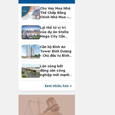
Cho Vay Mua Nhà
Thế Chấp Bằng
Chính Nhà Mua –
Lợi Ích Vay Mua
Nhà Tại
Lợi thế từ vị trí
Vietcombank
của dự án Stella
Mega City Cần
Thơ
Căn hộ Bình An
Tower Bình Dương
- Chủ đầu tư Bình
An Land
Làn sóng bất
động sản công
nghiệp mới mạnh
nhất 25 năm
Xem nhiều hơn +