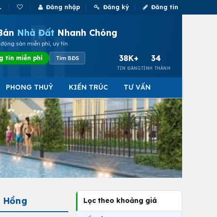
Đăng nhập
Đăng ký
Đăng tin
Bán
Nhà Đất
Nhanh Chóng
động sản miễn phí, uy tín
38K+
34
g tin miễn phí
Tìm BĐS
TIN ĐĂNG
TỈNH THÀNH
PHONG THUỶ
KIẾN TRÚC
TƯ VẤN
ổ Hồng
Lọc theo khoảng giá