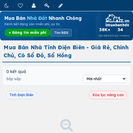
Mua Bán
Nhà Đất
Nhanh Chóng
Kênh bất động sản miễn phí, uy tín
38K+
34
+ Đăng tin miễn phí
Tìm BĐS
TIN ĐĂNG
TỈNH THÀNH
Mua Bán Nhà Tỉnh Điện Biên - Giá Rẻ, Chính
Chủ, Có Sổ Đỏ, Sổ Hồng
0 kết quả
Sắp xếp:
Tỉnh Điện Biên
Xóa lọc nâng cao