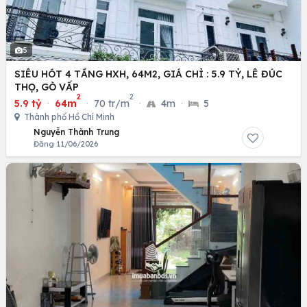
5
SIÊU HÓT 4 TẦNG HXH, 64M2, GIÁ CHỈ : 5.9 TỶ, LÊ ĐÚC
THỌ, GÒ VẤP
2
2
5.9 tỷ
·
64m
·
70 tr/m
·
4m
·
5
Thành phố Hồ Chí Minh
Nguyễn Thành Trung
Đăng 11/06/2026