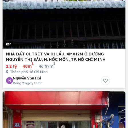
6
NHÀ ĐẤT 01 TRỆT VÀ 01 LẦU, 4MX12M Ở ĐƯỜNG
NGUYỄN THỊ SÁU, H. HÓC MÔN, TP. HỒ CHÍ MINH
2
2
2.2 tỷ
·
48m
·
46 tr/m
Thành phố Hồ Chí Minh
Nguyễn Văn Hải
N
Đăng 2 ngày trước