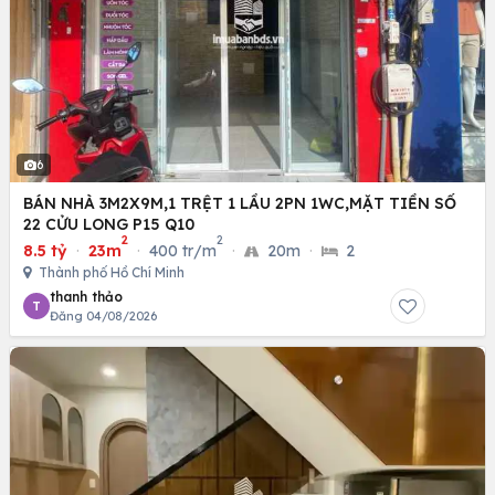
6
BÁN NHÀ 3M2X9M,1 TRỆT 1 LẦU 2PN 1WC,MẶT TIỀN SỐ
22 CỬU LONG P15 Q10
2
2
8.5 tỷ
·
23m
·
400 tr/m
·
20m
·
2
Thành phố Hồ Chí Minh
thanh thảo
T
Đăng 04/08/2026