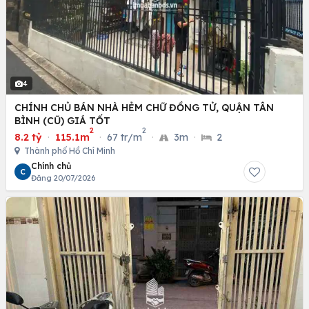
4
CHÍNH CHỦ BÁN NHÀ HẺM CHỮ ĐỒNG TỬ, QUẬN TÂN
BÌNH (CŨ) GIÁ TỐT
2
2
8.2 tỷ
·
115.1m
·
67 tr/m
·
3m
·
2
Thành phố Hồ Chí Minh
Chính chủ
C
Đăng 20/07/2026