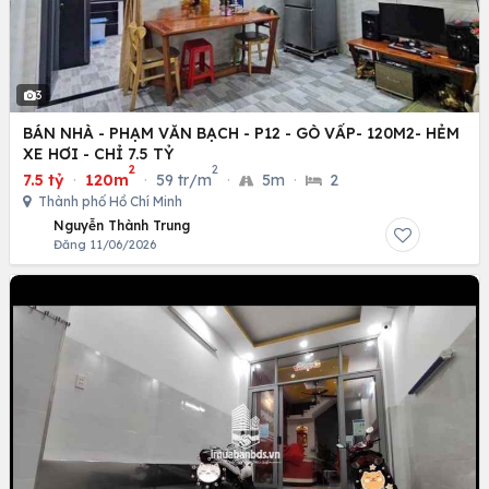
3
BÁN NHÀ - PHẠM VĂN BẠCH - P12 - GÒ VẤP- 120M2- HẺM
XE HƠI - CHỈ 7.5 TỶ
2
2
7.5 tỷ
·
120m
·
59 tr/m
·
5m
·
2
Thành phố Hồ Chí Minh
Nguyễn Thành Trung
Đăng 11/06/2026