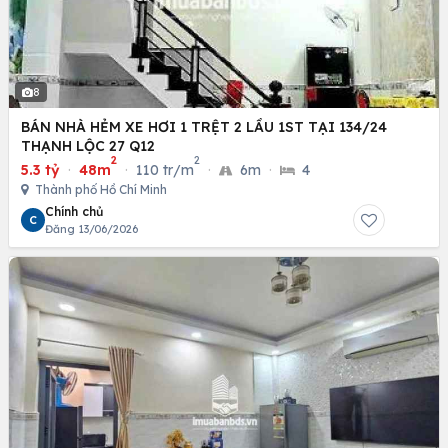
8
BÁN NHÀ HẺM XE HƠI 1 TRỆT 2 LẦU 1ST TẠI 134/24
THẠNH LỘC 27 Q12
2
2
5.3 tỷ
·
48m
·
110 tr/m
·
6m
·
4
Thành phố Hồ Chí Minh
Chính chủ
C
Đăng 13/06/2026