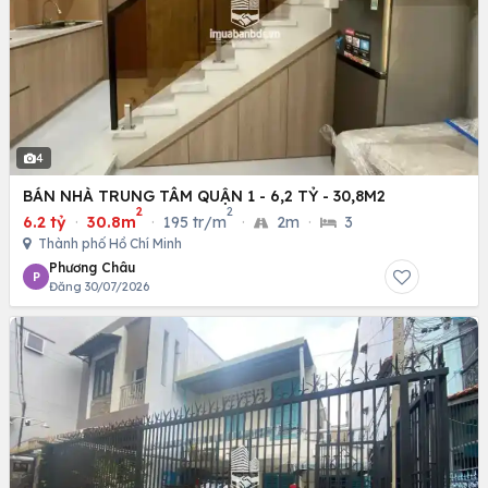
4
BÁN NHÀ TRUNG TÂM QUẬN 1 - 6,2 TỶ - 30,8M2
2
2
6.2 tỷ
·
30.8m
·
195 tr/m
·
2m
·
3
Thành phố Hồ Chí Minh
Phương Châu
P
Đăng 30/07/2026