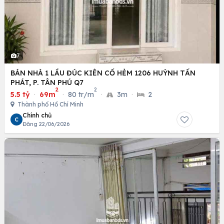
7
BÁN NHÀ 1 LẦU ĐÚC KIÊN CỐ HẺM 1206 HUỲNH TẤN
PHÁT, P. TÂN PHÚ Q7
2
2
5.5 tỷ
·
69m
·
80 tr/m
·
3m
·
2
Thành phố Hồ Chí Minh
Chính chủ
C
Đăng 22/06/2026