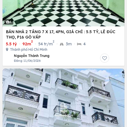
4
BÁN NHÀ 2 TẦNG 7 X 17, 4PN, GIÁ CHỈ : 5.5 TỶ, LÊ ĐÚC
THỌ, P16 GÒ VẤP
2
2
5.5 tỷ
·
92m
·
54 tr/m
·
3m
·
4
Thành phố Hồ Chí Minh
Nguyễn Thành Trung
Đăng 11/06/2026