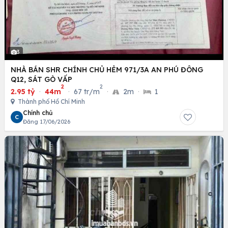
3
NHÀ BÁN SHR CHÍNH CHỦ HẺM 971/3A AN PHÚ ĐÔNG
Q12, SÁT GÒ VẤP
2
2
2.95 tỷ
·
44m
·
67 tr/m
·
2m
·
1
Thành phố Hồ Chí Minh
Chính chủ
C
Đăng 17/06/2026