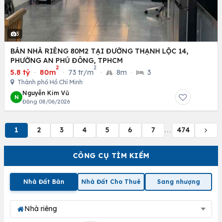
3
BÁN NHÀ RIÊNG 80M2 TẠI ĐƯỜNG THẠNH LỘC 14,
PHƯỜNG AN PHÚ ĐÔNG, TPHCM
2
2
5.8 tỷ
·
80m
·
73 tr/m
·
8m
·
3
Thành phố Hồ Chí Minh
Nguyễn Kim Vũ
N
Đăng 08/06/2026
1
2
3
4
5
6
7
474
...
CÔNG CỤ TÌM KIẾM
Nhà Đất Bán
Nhà Đất Cho Thuê
Sang nhượng
Nhà riêng