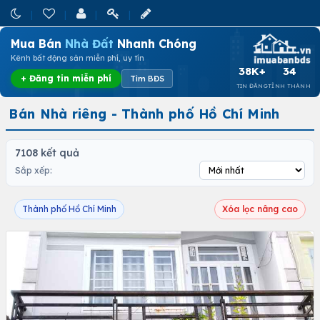
Mua Bán
Nhà Đất
Nhanh Chóng
Kênh bất động sản miễn phí, uy tín
38K+
34
+ Đăng tin miễn phí
Tìm BĐS
TIN ĐĂNG
TỈNH THÀNH
Bán Nhà riêng - Thành phố Hồ Chí Minh
7108 kết quả
Sắp xếp:
Thành phố Hồ Chí Minh
Xóa lọc nâng cao