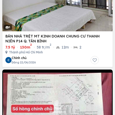
8
BÁN NHÀ TRỆT MT KINH DOANH CHUNG CƯ THANH
NIÊN P14 Q. TÂN BÌNH
2
2
7.5 tỷ
·
130m
·
58 tr/m
·
12m
·
2
Thành phố Hồ Chí Minh
Chính chủ
C
Đăng 22/06/2026