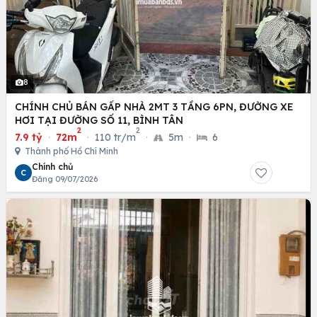
8
CHÍNH CHỦ BÁN GẤP NHÀ 2MT 3 TẦNG 6PN, ĐƯỜNG XE
HƠI TẠI ĐƯỜNG SỐ 11, BÌNH TÂN
2
2
7.9 tỷ
·
72m
·
110 tr/m
·
5m
·
6
Thành phố Hồ Chí Minh
Chính chủ
C
Đăng 09/07/2026