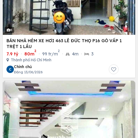
6
BÁN NHÀ HẺM XE HƠI 463 LÊ ĐỨC THỌ P16 GÒ VẤP 1
TRỆT 1 LẦU
2
2
7.9 tỷ
·
80m
·
99 tr/m
·
4m
·
3
Thành phố Hồ Chí Minh
Chính chủ
C
Đăng 13/06/2026