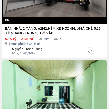
2
BÁN NHÀ, 2 TẦNG, 62M2,HẺM XE HƠI 4M, ,GIÁ CHỈ: 5.15
TỶ QUANG TRUNG, .GÒ VẤP
2
5.15 tỷ
·
6230m
·
5m
·
3
Thành phố Hồ Chí Minh
Nguyễn Thành Trung
Đăng 11/06/2026