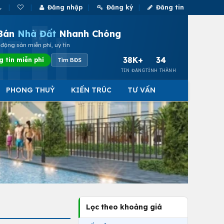
Đăng nhập
Đăng ký
Đăng tin
Bán
Nhà Đất
Nhanh Chóng
động sản miễn phí, uy tín
38K+
34
g tin miễn phí
Tìm BĐS
TIN ĐĂNG
TỈNH THÀNH
PHONG THUỶ
KIẾN TRÚC
TƯ VẤN
Lọc theo khoảng giá