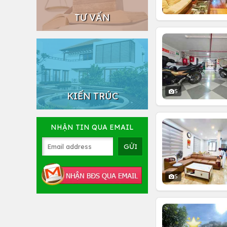
TƯ VẤN
5
KIẾN TRÚC
NHẬN TIN QUA EMAIL
5