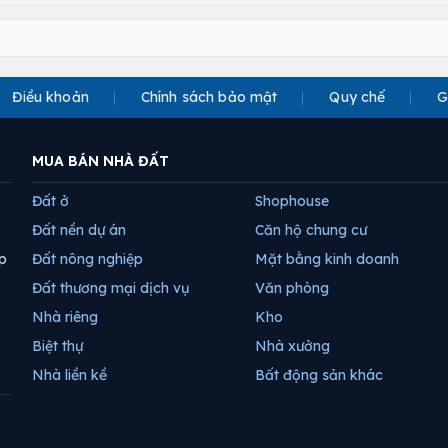
Điều khoản
Chính sách bảo mật
Quy chế
G
MUA BÁN NHÀ ĐẤT
Đất ở
Shophouse
Đất nền dự án
Căn hộ chung cư
p
Đất nông nghiệp
Mặt bằng kinh doanh
Đất thương mại dịch vụ
Văn phòng
Nhà riêng
Kho
Biệt thự
Nhà xưởng
Nhà liền kề
Bất động sản khác