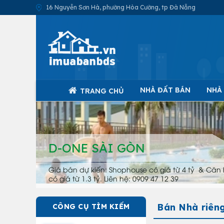
16 Nguyễn Sơn Hà, phường Hòa Cường, tp Đà Nẵng
NHÀ ĐẤT BÁN
NHÀ
TRANG CHỦ
D-ONE SÀI GÒN
Giá bán dự kiến: Shophouse có giá từ 4 tỷ & Căn 
có giá từ 1.3 tỷ. Liên hệ: 0909 47 12 39
Bán Nhà riên
CÔNG CỤ TÌM KIẾM