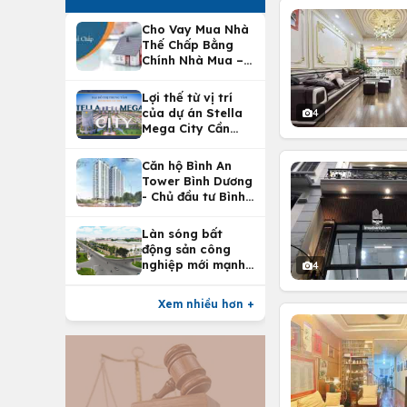
Cho Vay Mua Nhà
Thế Chấp Bằng
Chính Nhà Mua –
Lợi Ích Vay Mua
Nhà Tại
Lợi thế từ vị trí
Vietcombank
của dự án Stella
4
Mega City Cần
Thơ
Căn hộ Bình An
Tower Bình Dương
- Chủ đầu tư Bình
An Land
Làn sóng bất
động sản công
nghiệp mới mạnh
4
nhất 25 năm
Xem nhiều hơn +