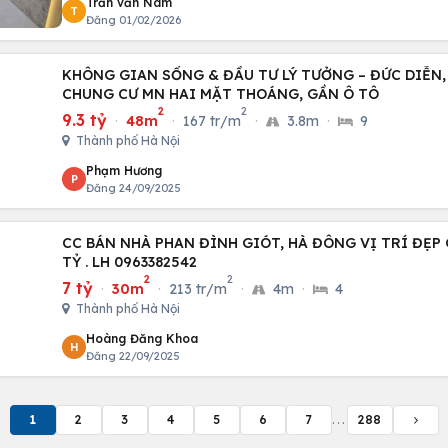
Trần văn Nam
T
Đăng 01/02/2026
KHÔNG GIAN SỐNG & ĐẦU TƯ LÝ TƯỞNG – ĐỨC DIỄN, 
CHUNG CƯ MN HAI MẶT THOÁNG, GẦN Ô TÔ
2
2
9.3 tỷ
·
48m
·
167 tr/m
·
3.8m
·
9
Thành phố Hà Nội
Phạm Hương
P
Đăng 24/09/2025
CC BÁN NHÀ PHAN ĐÌNH GIÓT, HÀ ĐÔNG VỊ TRÍ ĐẸP G
TỶ . LH 0963382542
2
2
7 tỷ
·
30m
·
213 tr/m
·
4m
·
4
Thành phố Hà Nội
Hoàng Đăng Khoa
H
Đăng 22/09/2025
1
2
3
4
5
6
7
...
288