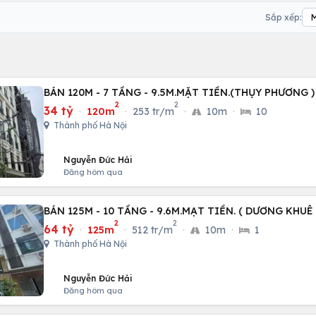
Sắp xếp:
BÁN 120M - 7 TẦNG - 9.5M.MẶT TIỀN.(THỤY PHƯƠNG )
2
2
34 tỷ
·
120m
·
253 tr/m
·
10m
·
10
Thành phố Hà Nội
Nguyễn Đức Hải
Đăng hôm qua
BÁN 125M - 10 TẦNG - 9.6M.MẠT TIỀN. ( DƯƠNG KHUÊ
2
2
64 tỷ
·
125m
·
512 tr/m
·
10m
·
1
Thành phố Hà Nội
Nguyễn Đức Hải
Đăng hôm qua