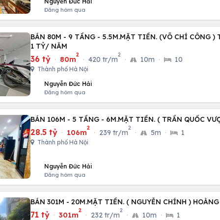
Nguyễn Đức Hải
Đăng hôm qua
BÁN 80M - 9 TẦNG - 5.5M.MẶT TIỀN. (VÕ CHÍ CÔNG )
1 TỶ/ NĂM
2
2
36 tỷ
·
80m
·
420 tr/m
·
10m
·
10
Thành phố Hà Nội
Nguyễn Đức Hải
Đăng hôm qua
BÁN 106M - 5 TẦNG - 6M.MẶT TIỀN. ( TRẦN QUỐC VƯ
2
2
28.5 tỷ
·
106m
·
239 tr/m
·
5m
·
1
Thành phố Hà Nội
Nguyễn Đức Hải
Đăng hôm qua
BÁN 301M - 20M.MẶT TIỀN. ( NGUYỄN CHÍNH ) HOÀNG
2
2
71 tỷ
·
301m
·
232 tr/m
·
10m
·
1