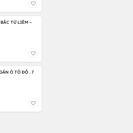
BẮC TỪ LIÊM –
ẦN Ô TÔ ĐỖ . 7