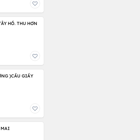
 TÂY HỒ. THU HƠN
ỢNG )CẦU GIẤY
 MAI