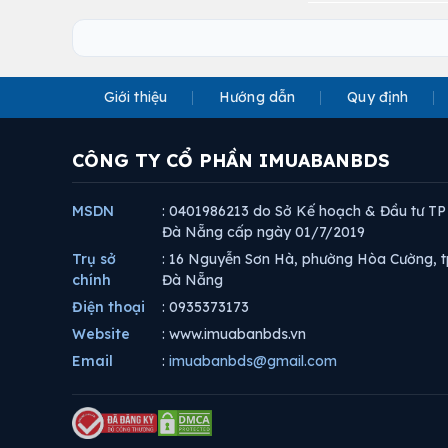
Giới thiệu
Hướng dẫn
Quy định
CÔNG TY CỔ PHẦN IMUABANBDS
MSDN
: 0401986213 do Sở Kế hoạch & Đầu tư TP
Đà Nẵng cấp ngày 01/7/2019
Trụ sở
: 16 Nguyễn Sơn Hà, phường Hòa Cường, t
chính
Đà Nẵng
Điện thoại
: 0935373173
Website
: www.imuabanbds.vn
Email
:
imuabanbds@gmail.com