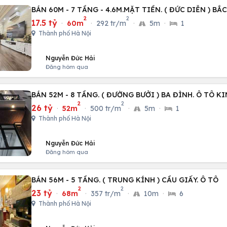
BÁN 60M - 7 TẦNG - 4.6M.MẶT TIỀN. ( ĐỨC DIỄN ) BẮ
2
2
17.5 tỷ
·
60m
·
292 tr/m
·
5m
·
1
Thành phố Hà Nội
Nguyễn Đức Hải
Đăng hôm qua
BÁN 52M - 8 TẦNG. ( ĐƯỜNG BƯỞI ) BA ĐÌNH. Ô TÔ 
2
2
26 tỷ
·
52m
·
500 tr/m
·
5m
·
1
Thành phố Hà Nội
Nguyễn Đức Hải
Đăng hôm qua
BÁN 56M - 5 TẦNG. ( TRUNG KÍNH ) CẦU GIẤY. Ô TÔ
2
2
23 tỷ
·
68m
·
357 tr/m
·
10m
·
6
Thành phố Hà Nội