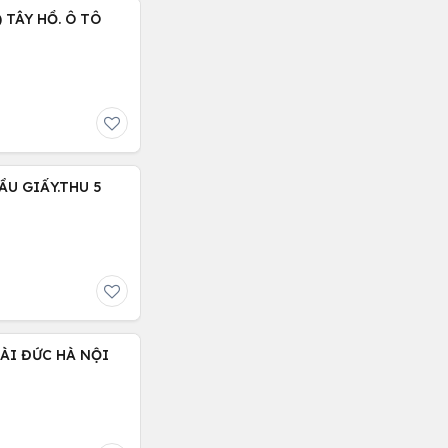
 TÂY HỒ. Ô TÔ
ẦU GIẤY.THU 5
ÀI ĐỨC HÀ NỘI