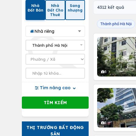
Nhà
Nhà
Sang
4312 kết quả
Đất Bán
Đất Cho
nhượng
Thuê
Thành phố Hà Nội
Nhà riêng
5
Tìm nâng cao
3
THỊ TRƯỜNG BẤT ĐỘNG
SẢN