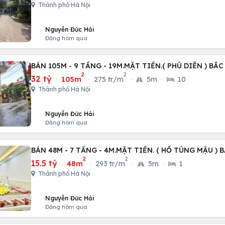
Thành phố Hà Nội
Nguyễn Đức Hải
Đăng hôm qua
BÁN 105M - 9 TẦNG - 19M.MẶT TIỀN.( PHÚ DIỄN ) BẮC
2
2
32 tỷ
·
105m
·
275 tr/m
·
5m
·
10
Thành phố Hà Nội
Nguyễn Đức Hải
Đăng hôm qua
BÁN 48M - 7 TẦNG - 4M.MẶT TIỀN. ( HỒ TÙNG MẬU ) 
2
2
15.5 tỷ
·
48m
·
293 tr/m
·
5m
·
1
Thành phố Hà Nội
Nguyễn Đức Hải
Đăng hôm qua