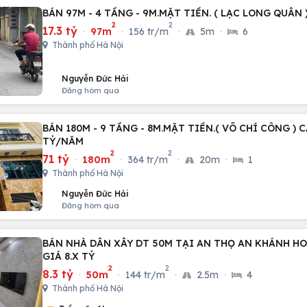
BÁN 97M - 4 TẦNG - 9M.MẶT TIỀN. ( LẠC LONG QUÂN )
2
2
17.3 tỷ
·
97m
·
156 tr/m
·
5m
·
6
Thành phố Hà Nội
Nguyễn Đức Hải
Đăng hôm qua
BÁN 180M - 9 TẦNG - 8M.MẶT TIỀN.( VÕ CHÍ CÔNG ) C
TỶ/NĂM
2
2
71 tỷ
·
180m
·
364 tr/m
·
20m
·
1
Thành phố Hà Nội
Nguyễn Đức Hải
Đăng hôm qua
BÁN NHÀ DÂN XÂY DT 50M TẠI AN THỌ AN KHÁNH HO
GIÁ 8.X TỶ
2
2
8.3 tỷ
·
50m
·
144 tr/m
·
2.5m
·
4
Thành phố Hà Nội