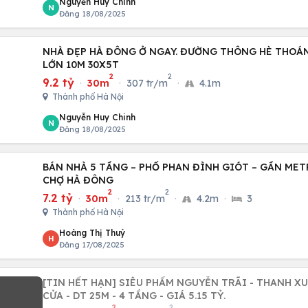
Nguyễn Huy Chinh
N
Đăng 18/08/2025
NHÀ ĐẸP HÀ ĐÔNG Ở NGAY. ĐƯỜNG THÔNG HÈ THOÁ
LỚN 10M 30X5T
2
2
9.2 tỷ
·
30m
·
307 tr/m
·
4.1m
Thành phố Hà Nội
Nguyễn Huy Chinh
N
Đăng 18/08/2025
BÁN NHÀ 5 TẦNG – PHỐ PHAN ĐÌNH GIÓT – GẦN MET
CHỢ HÀ ĐÔNG
2
2
7.2 tỷ
·
30m
·
213 tr/m
·
4.2m
·
3
Thành phố Hà Nội
Hoàng Thị Thuý
H
Đăng 17/08/2025
[TIN HẾT HẠN] SIÊU PHẨM NGUYỄN TRÃI - THANH XU
CỬA - DT 25M - 4 TẦNG - GIÁ 5.15 TỶ.
2
2