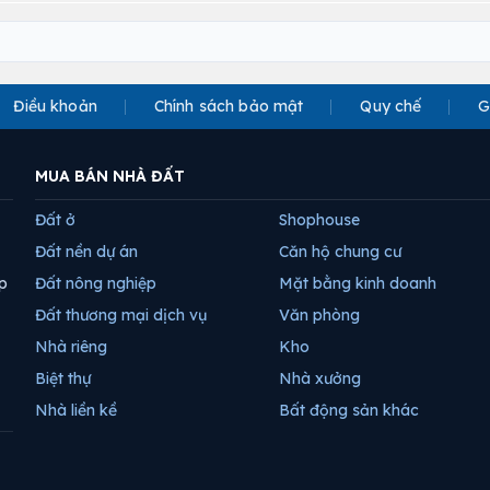
Điều khoản
Chính sách bảo mật
Quy chế
G
MUA BÁN NHÀ ĐẤT
Đất ở
Shophouse
Đất nền dự án
Căn hộ chung cư
p
Đất nông nghiệp
Mặt bằng kinh doanh
Đất thương mại dịch vụ
Văn phòng
Nhà riêng
Kho
Biệt thự
Nhà xưởng
Nhà liền kề
Bất động sản khác