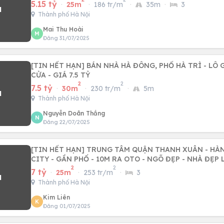
5.15 tỷ
·
25m
·
186 tr/m
·
35m
·
3
Thành phố Hà Nội
Mai Thu Hoài
M
Đăng 31/07/2025
[TIN HẾT HẠN] BÁN NHÀ HÀ ĐÔNG, PHỐ HÀ TRÌ - LÔ 
CỬA - GIÁ 7.5 TỶ
2
2
7.5 tỷ
·
30m
·
230 tr/m
·
5m
Thành phố Hà Nội
Nguyễn Doãn Thắng
N
Đăng 22/07/2025
[TIN HẾT HẠN] TRUNG TÂM QUẬN THANH XUÂN - HÀ
CITY - GẦN PHỐ - 10M RA OTO - NGÕ ĐẸP - NHÀ ĐẸP
2
2
7 tỷ
·
25m
·
253 tr/m
·
3
Thành phố Hà Nội
Kim Liên
K
Đăng 01/07/2025