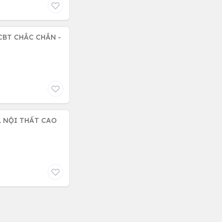
KCBT CHẮC CHẮN -
L NỘI THẤT CAO