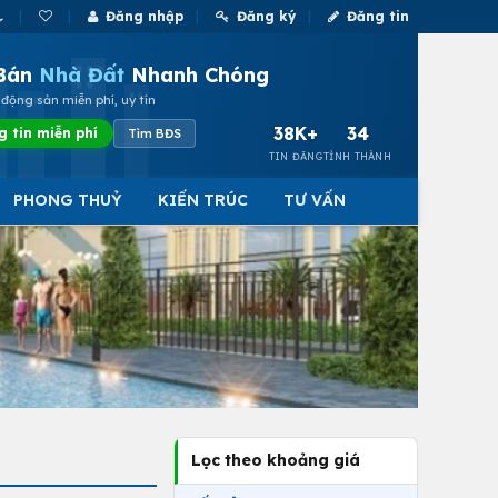
Đăng nhập
Đăng ký
Đăng tin
Bán
Nhà Đất
Nhanh Chóng
động sản miễn phí, uy tín
38K+
34
g tin miễn phí
Tìm BĐS
TIN ĐĂNG
TỈNH THÀNH
PHONG THUỶ
KIẾN TRÚC
TƯ VẤN
Lọc theo khoảng giá