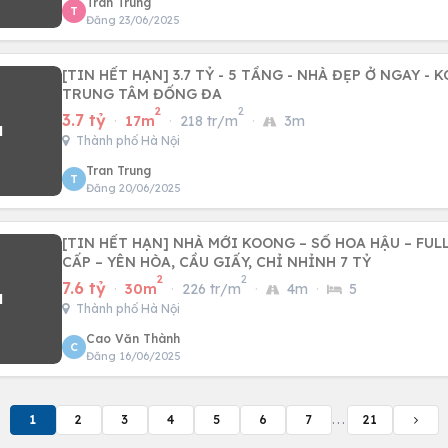
Tran Trung
T
Đăng 23/06/2025
[TIN HẾT HẠN] 3.7 TỶ - 5 TẦNG - NHÀ ĐẸP Ở NGAY - 
TRUNG TÂM ĐỐNG ĐA
2
2
3.7 tỷ
·
17m
·
218 tr/m
·
3m
Thành phố Hà Nội
Tran Trung
T
Đăng 20/06/2025
[TIN HẾT HẠN] NHÀ MỚI KOONG – SỔ HOA HẬU – FUL
CẤP – YÊN HÒA, CẦU GIẤY, CHỈ NHỈNH 7 TỶ
2
2
7.6 tỷ
·
30m
·
226 tr/m
·
4m
·
5
Thành phố Hà Nội
Cao Văn Thành
C
Đăng 16/06/2025
1
2
3
4
5
6
7
...
21