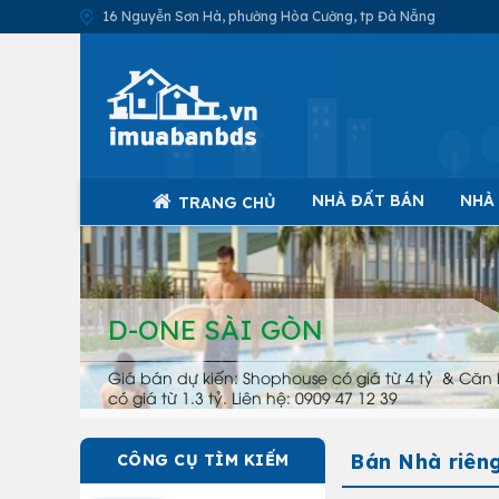
16 Nguyễn Sơn Hà, phường Hòa Cường, tp Đà Nẵng
NHÀ ĐẤT BÁN
NHÀ
TRANG CHỦ
D-ONE SÀI GÒN
Giá bán dự kiến: Shophouse có giá từ 4 tỷ & Căn 
có giá từ 1.3 tỷ. Liên hệ: 0909 47 12 39
Bán Nhà riên
CÔNG CỤ TÌM KIẾM