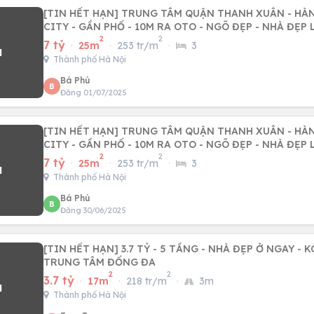
[TIN HẾT HẠN] TRUNG TÂM QUẬN THANH XUÂN - HÀ
CITY - GẦN PHỐ - 10M RA OTO - NGÕ ĐẸP - NHÀ ĐẸP
2
2
7 tỷ
·
25m
·
253 tr/m
·
3
Thành phố Hà Nội
Bá Phú
B
Đăng 01/07/2025
[TIN HẾT HẠN] TRUNG TÂM QUẬN THANH XUÂN - HÀ
CITY - GẦN PHỐ - 10M RA OTO - NGÕ ĐẸP - NHÀ ĐẸP
2
2
7 tỷ
·
25m
·
253 tr/m
·
3
Thành phố Hà Nội
Bá Phú
B
Đăng 30/06/2025
[TIN HẾT HẠN] 3.7 TỶ - 5 TẦNG - NHÀ ĐẸP Ở NGAY - 
TRUNG TÂM ĐỐNG ĐA
2
2
3.7 tỷ
·
17m
·
218 tr/m
·
3m
Thành phố Hà Nội