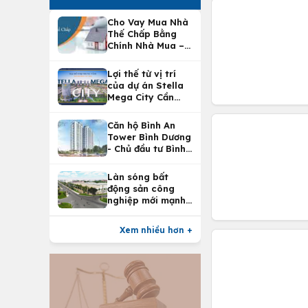
Cho Vay Mua Nhà
Thế Chấp Bằng
Chính Nhà Mua –
Lợi Ích Vay Mua
Nhà Tại
Lợi thế từ vị trí
Vietcombank
của dự án Stella
Mega City Cần
Thơ
Căn hộ Bình An
Tower Bình Dương
- Chủ đầu tư Bình
An Land
Làn sóng bất
động sản công
nghiệp mới mạnh
nhất 25 năm
Xem nhiều hơn +