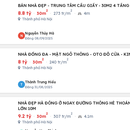
2
2
8.8 tỷ
·
30m
·
273 tr/m
·
4m
Thành phố Hà Nội
Nguyễn Thúy Hà
N
Đăng 08/09/2025
NHÀ ĐỐNG ĐA - MẶT NGÕ THÔNG - OTO ĐỖ CỬA - K
2
2
8 tỷ
·
30m
·
240 tr/m
Thành phố Hà Nội
Thành Trung Hiếu
T
Đăng 31/08/2025
NHÀ ĐẸP HÀ ĐÔNG Ở NGAY. ĐƯỜNG THÔNG HÈ THOÁ
LỚN 10M
2
2
9.2 tỷ
·
30m
·
307 tr/m
·
4.1m
Thành phố Hà Nội