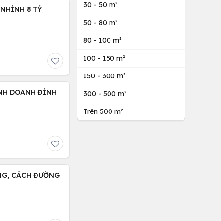
30 - 50 m²
BÁN NHÀ ĐẸP - TRUNG TÂM CẦU GIẤY - 30M2 4 TẦNG NHỈNH 8 TỶ
50 - 80 m²
80 - 100 m²
100 - 150 m²
150 - 300 m²
INH DOANH ĐỈNH
300 - 500 m²
Trên 500 m²
NG, CÁCH ĐƯỜNG