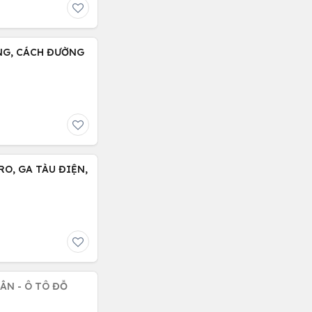
NG, CÁCH ĐƯỜNG
RO, GA TÀU ĐIỆN,
ÂN - Ô TÔ ĐỖ