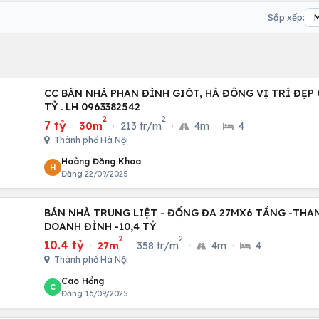
Sắp xếp:
CC BÁN NHÀ PHAN ĐÌNH GIÓT, HÀ ĐÔNG VỊ TRÍ ĐẸP G
TỶ . LH 0963382542
2
2
7 tỷ
·
30m
·
213 tr/m
·
4m
·
4
Thành phố Hà Nội
Hoàng Đăng Khoa
H
Đăng 22/09/2025
BÁN NHÀ TRUNG LIỆT - ĐỐNG ĐA 27MX6 TẦNG -THA
DOANH ĐỈNH -10,4 TỶ
2
2
10.4 tỷ
·
27m
·
358 tr/m
·
4m
·
4
Thành phố Hà Nội
Cao Hồng
C
Đăng 16/09/2025