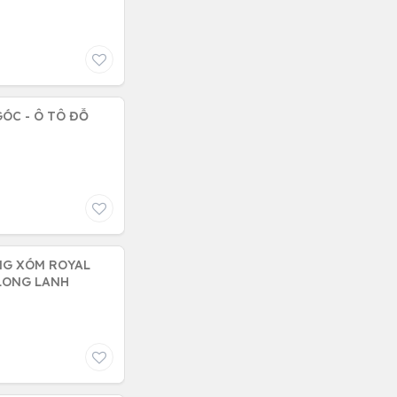
GÓC - Ô TÔ ĐỖ
NG XÓM ROYAL
 LONG LANH