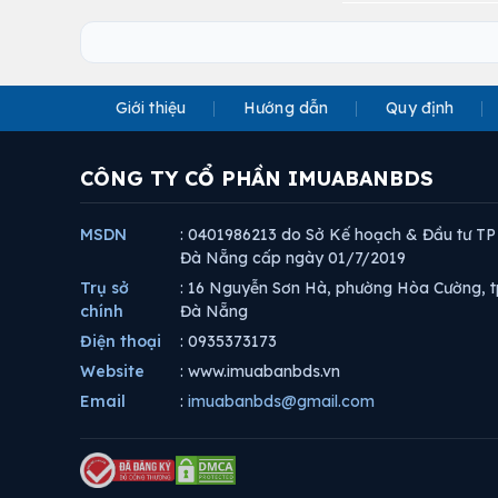
Giới thiệu
Hướng dẫn
Quy định
CÔNG TY CỔ PHẦN IMUABANBDS
MSDN
: 0401986213 do Sở Kế hoạch & Đầu tư TP
Đà Nẵng cấp ngày 01/7/2019
Trụ sở
: 16 Nguyễn Sơn Hà, phường Hòa Cường, t
chính
Đà Nẵng
Điện thoại
: 0935373173
Website
: www.imuabanbds.vn
Email
:
imuabanbds@gmail.com