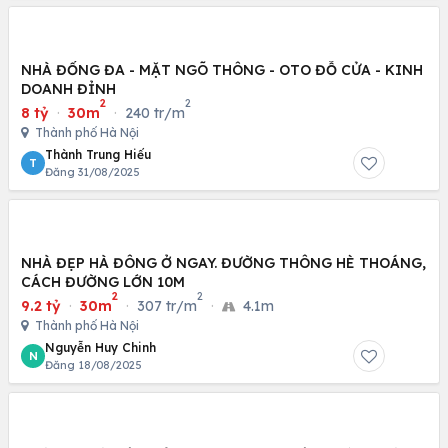
NHÀ ĐỐNG ĐA - MẶT NGÕ THÔNG - OTO ĐỖ CỬA - KINH
DOANH ĐỈNH
2
2
8 tỷ
·
30m
·
240 tr/m
Thành phố Hà Nội
Thành Trung Hiếu
T
Đăng 31/08/2025
NHÀ ĐẸP HÀ ĐÔNG Ở NGAY. ĐƯỜNG THÔNG HÈ THOÁNG,
CÁCH ĐƯỜNG LỚN 10M
2
2
9.2 tỷ
·
30m
·
307 tr/m
·
4.1m
Thành phố Hà Nội
Nguyễn Huy Chinh
N
Đăng 18/08/2025