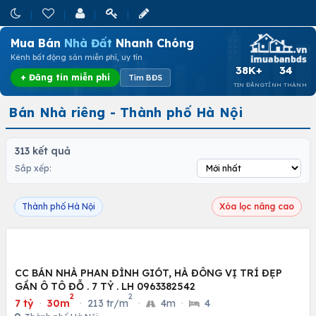
Mua Bán
Nhà Đất
Nhanh Chóng
Kênh bất động sản miễn phí, uy tín
38K+
34
+ Đăng tin miễn phí
Tìm BĐS
TIN ĐĂNG
TỈNH THÀNH
Bán Nhà riêng - Thành phố Hà Nội
313 kết quả
Sắp xếp:
Thành phố Hà Nội
Xóa lọc nâng cao
CC BÁN NHÀ PHAN ĐÌNH GIÓT, HÀ ĐÔNG VỊ TRÍ ĐẸP
GẦN Ô TÔ ĐỖ . 7 TỶ . LH 0963382542
2
2
7 tỷ
·
30m
·
213 tr/m
·
4m
·
4