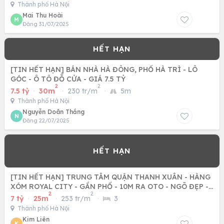
Thành phố Hà Nội
Mai Thu Hoài
M
Đăng 31/07/2025
[TIN HẾT HẠN] BÁN NHÀ HÀ ĐÔNG, PHỐ HÀ TRÌ - LÔ
GÓC - Ô TÔ ĐỖ CỬA - GIÁ 7.5 TỶ
2
2
7.5 tỷ
·
30m
·
230 tr/m
·
5m
Thành phố Hà Nội
Nguyễn Doãn Thắng
N
Đăng 22/07/2025
[TIN HẾT HẠN] TRUNG TÂM QUẬN THANH XUÂN - HÀNG
XÓM ROYAL CITY - GẦN PHỐ - 10M RA OTO - NGÕ ĐẸP -
2
2
NHÀ ĐẸP LONG LANH
7 tỷ
·
25m
·
253 tr/m
·
3
Thành phố Hà Nội
Kim Liên
K