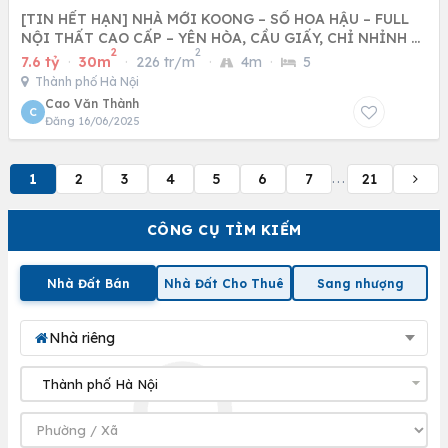
[TIN HẾT HẠN] NHÀ MỚI KOONG – SỔ HOA HẬU – FULL
NỘI THẤT CAO CẤP – YÊN HÒA, CẦU GIẤY, CHỈ NHỈNH 7
2
2
TỶ
7.6 tỷ
·
30m
·
226 tr/m
·
4m
·
5
Thành phố Hà Nội
Cao Văn Thành
C
Đăng 16/06/2025
1
2
3
4
5
6
7
21
...
CÔNG CỤ TÌM KIẾM
Nhà Đất Bán
Nhà Đất Cho Thuê
Sang nhượng
Nhà riêng