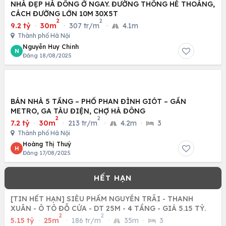
NHÀ ĐẸP HÀ ĐÔNG Ở NGAY. ĐƯỜNG THÔNG HÈ THOÁNG,
CÁCH ĐƯỜNG LỚN 10M 30X5T
2
2
9.2 tỷ
·
30m
·
307 tr/m
·
4.1m
Thành phố Hà Nội
Nguyễn Huy Chinh
N
Đăng 18/08/2025
BÁN NHÀ 5 TẦNG – PHỐ PHAN ĐÌNH GIÓT – GẦN
METRO, GA TÀU ĐIỆN, CHỢ HÀ ĐÔNG
2
2
7.2 tỷ
·
30m
·
213 tr/m
·
4.2m
·
3
Thành phố Hà Nội
Hoàng Thị Thuý
H
Đăng 17/08/2025
[TIN HẾT HẠN] SIÊU PHẨM NGUYỄN TRÃI - THANH
XUÂN - Ô TÔ ĐỖ CỬA - DT 25M - 4 TẦNG - GIÁ 5.15 TỶ.
2
2
5.15 tỷ
·
25m
·
186 tr/m
·
35m
·
3