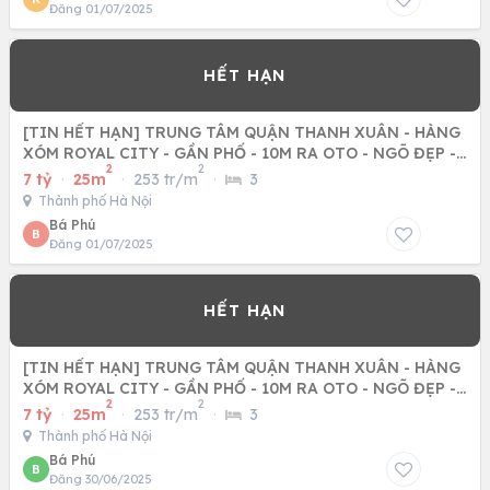
Đăng 01/07/2025
[TIN HẾT HẠN] TRUNG TÂM QUẬN THANH XUÂN - HÀNG
XÓM ROYAL CITY - GẦN PHỐ - 10M RA OTO - NGÕ ĐẸP -
2
2
NHÀ ĐẸP LONG LANH
7 tỷ
·
25m
·
253 tr/m
·
3
Thành phố Hà Nội
Bá Phú
B
Đăng 01/07/2025
[TIN HẾT HẠN] TRUNG TÂM QUẬN THANH XUÂN - HÀNG
XÓM ROYAL CITY - GẦN PHỐ - 10M RA OTO - NGÕ ĐẸP -
2
2
NHÀ ĐẸP LONG LANH
7 tỷ
·
25m
·
253 tr/m
·
3
Thành phố Hà Nội
Bá Phú
B
Đăng 30/06/2025