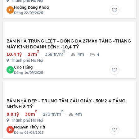
Thành phố Hà Nội
Hoàng Đăng Khoa
H
Đăng 22/09/2025
BÁN NHÀ TRUNG LIỆT - ĐỐNG ĐA 27MX6 TẦNG -THANG
MÁY KINH DOANH ĐỈNH -10,4 TỶ
2
2
10.4 tỷ
·
27m
·
358 tr/m
·
4m
·
4
Thành phố Hà Nội
Cao Hồng
C
Đăng 16/09/2025
BÁN NHÀ ĐẸP - TRUNG TÂM CẦU GIẤY - 30M2 4 TẦNG
NHỈNH 8 TỶ
2
2
8.8 tỷ
·
30m
·
273 tr/m
·
4m
Thành phố Hà Nội
Nguyễn Thúy Hà
N
Đăng 08/09/2025