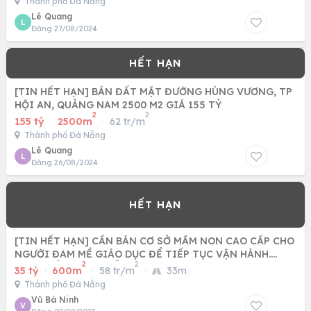
Thành phố Đà Nẵng
Lê Quang
L
Đăng 27/08/2024
[TIN HẾT HẠN] BÁN ĐẤT MẶT ĐƯỜNG HÙNG VƯƠNG, TP
HỘI AN, QUẢNG NAM 2500 M2 GIÁ 155 TỶ
2
2
155 tỷ
·
2500m
·
62 tr/m
Thành phố Đà Nẵng
Lê Quang
L
Đăng 26/08/2024
[TIN HẾT HẠN] CẦN BÁN CƠ SỞ MẦM NON CAO CẤP CHO
NGƯỜI ĐAM MỀ GIÁO DỤC ĐỂ TIẾP TỤC VẬN HÀNH.
2
2
QUẬN CẨM LỆ, ĐÀ NẴNG
35 tỷ
·
600m
·
58 tr/m
·
33m
Thành phố Đà Nẵng
Vũ Bá Ninh
V