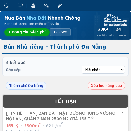
Mua Bán
Nhà Đất
Nhanh Chóng
Kênh bất động sản miễn phí, uy tín
38K+
34
+ Đăng tin miễn phí
Tìm BĐS
TIN ĐĂNG
TỈNH THÀNH
Bán Nhà riêng - Thành phố Đà Nẵng
6 kết quả
Sắp xếp:
Thành phố Đà Nẵng
Xóa lọc nâng cao
[TIN HẾT HẠN] BÁN ĐẤT MẶT ĐƯỜNG HÙNG VƯƠNG, TP
HỘI AN, QUẢNG NAM 2500 M2 GIÁ 155 TỶ
2
2
155 tỷ
·
2500m
·
62 tr/m