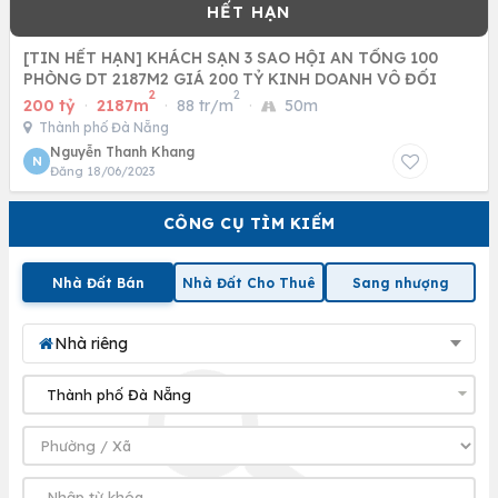
[TIN HẾT HẠN] KHÁCH SẠN 3 SAO HỘI AN TỔNG 100
PHÒNG DT 2187M2 GIÁ 200 TỶ KINH DOANH VÔ ĐỐI
2
2
200 tỷ
·
2187m
·
88 tr/m
·
50m
Thành phố Đà Nẵng
Nguyễn Thanh Khang
N
Đăng 18/06/2023
CÔNG CỤ TÌM KIẾM
Nhà Đất Bán
Nhà Đất Cho Thuê
Sang nhượng
Nhà riêng