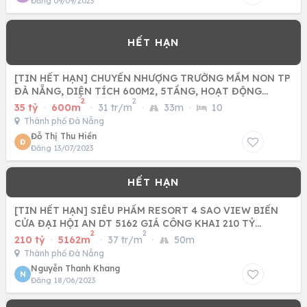
Đăng 09/09/2023
[TIN HẾT HẠN] CHUYỂN NHƯỢNG TRƯỜNG MẦM NON TP
ĐÀ NẴNG, DIỆN TÍCH 600M2, 5TẦNG, HOẠT ĐỘNG
2
2
DÒNG TIỀN ỔN ĐỊNH HƠN
35 tỷ
·
600m
·
31 tr/m
·
33m
·
10
Thành phố Đà Nẵng
Đỗ Thị Thu Hiền
Đ
Đăng 13/07/2023
[TIN HẾT HẠN] SIÊU PHẨM RESORT 4 SAO VIEW BIỂN
CỬA ĐẠI HỘI AN DT 5162 GIÁ CÔNG KHAI 210 TỶ
2
2
0798919986
210 tỷ
·
5162m
·
37 tr/m
·
50m
Thành phố Đà Nẵng
Nguyễn Thanh Khang
N
Đăng 18/06/2023