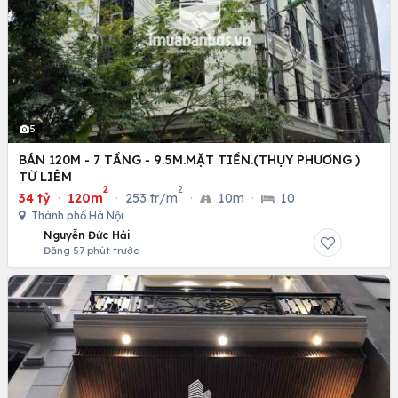
5
BÁN 120M - 7 TẦNG - 9.5M.MẶT TIỀN.(THỤY PHƯƠNG )
TỪ LIÊM
2
2
34 tỷ
·
120m
·
253 tr/m
·
10m
·
10
Thành phố Hà Nội
Nguyễn Đức Hải
Đăng 57 phút trước