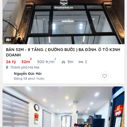
4
BÁN 52M - 8 TẦNG. ( ĐƯỜNG BƯỞI ) BA ĐÌNH. Ô TÔ KINH
DOANH
2
2
26 tỷ
·
52m
·
500 tr/m
·
5m
·
1
Thành phố Hà Nội
Nguyễn Đức Hải
Đăng 58 phút trước