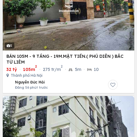
5
BÁN 105M - 9 TẦNG - 19M.MẶT TIỀN.( PHÚ DIỄN ) BẮC
TỪ LIÊM
2
2
32 tỷ
·
105m
·
275 tr/m
·
5m
·
10
Thành phố Hà Nội
Nguyễn Đức Hải
Đăng 56 phút trước