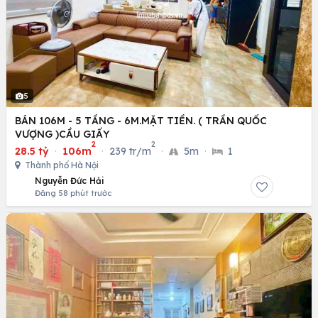
5
BÁN 106M - 5 TẦNG - 6M.MẶT TIỀN. ( TRẦN QUỐC
VƯỢNG )CẦU GIẤY
2
2
28.5 tỷ
·
106m
·
239 tr/m
·
5m
·
1
Thành phố Hà Nội
Nguyễn Đức Hải
Đăng 58 phút trước