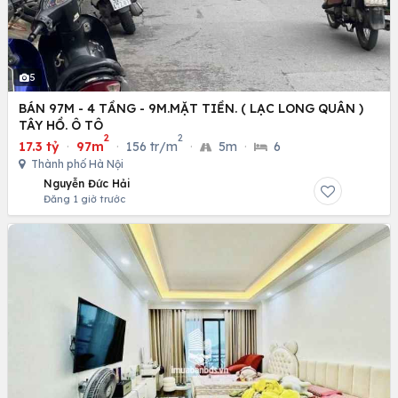
5
BÁN 97M - 4 TẦNG - 9M.MẶT TIỀN. ( LẠC LONG QUÂN )
TÂY HỒ. Ô TÔ
2
2
17.3 tỷ
·
97m
·
156 tr/m
·
5m
·
6
Thành phố Hà Nội
Nguyễn Đức Hải
Đăng 1 giờ trước