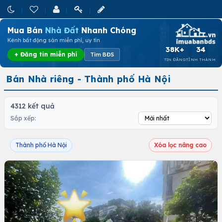
Mua Bán
Nhà Đất
Nhanh Chóng
Kênh bất động sản miễn phí, uy tín
38K+
34
+ Đăng tin miễn phí
Tìm BĐS
TIN ĐĂNG
TỈNH THÀNH
Bán Nhà riêng - Thành phố Hà Nội
4312 kết quả
Sắp xếp:
Thành phố Hà Nội
Xóa lọc nâng cao