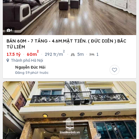
4
BÁN 60M - 7 TẦNG - 4.6M.MẶT TIỀN. ( ĐỨC DIỄN ) BẮC
TỪ LIÊM
2
2
17.5 tỷ
·
60m
·
292 tr/m
·
5m
·
1
Thành phố Hà Nội
Nguyễn Đức Hải
Đăng 59 phút trước