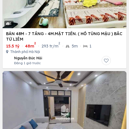
5
BÁN 48M - 7 TẦNG - 4M.MẶT TIỀN. ( HỒ TÙNG MẬU ) BẮC
TỪ LIÊM
2
2
15.5 tỷ
·
48m
·
293 tr/m
·
5m
·
1
Thành phố Hà Nội
Nguyễn Đức Hải
Đăng 1 giờ trước