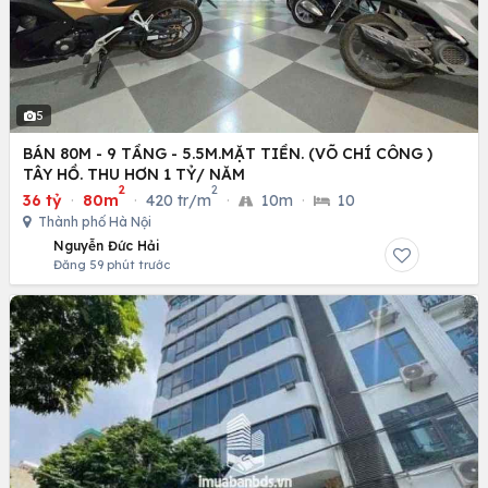
5
BÁN 80M - 9 TẦNG - 5.5M.MẶT TIỀN. (VÕ CHÍ CÔNG )
TÂY HỒ. THU HƠN 1 TỶ/ NĂM
2
2
36 tỷ
·
80m
·
420 tr/m
·
10m
·
10
Thành phố Hà Nội
Nguyễn Đức Hải
Đăng 59 phút trước