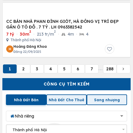
CC BÁN NHÀ PHAN ĐÌNH GIÓT, HÀ ĐÔNG VỊ TRÍ ĐẸP
GẦN Ô TÔ ĐỖ . 7 TỶ . LH 0963382542
2
2
7 tỷ
·
30m
·
213 tr/m
·
4m
·
4
Thành phố Hà Nội
Hoàng Đăng Khoa
H
Đăng 22/09/2025
1
2
3
4
5
6
7
288
...
CÔNG CỤ TÌM KIẾM
Nhà Đất Bán
Nhà Đất Cho Thuê
Sang nhượng
Nhà riêng