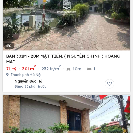
2
BÁN 301M - 20M.MẶT TIỀN. ( NGUYỄN CHÍNH ) HOÀNG
MAI
2
2
71 tỷ
·
301m
·
232 tr/m
·
10m
·
1
Thành phố Hà Nội
Nguyễn Đức Hải
Đăng 56 phút trước