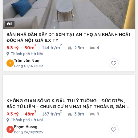
5
BÁN NHÀ DÂN XÂY DT 50M TẠI AN THỌ AN KHÁNH HOÀI
ĐỨC HÀ NỘI GIÁ 8.X TỶ
2
2
8.3 tỷ
·
50m
·
144 tr/m
·
2.5m
·
4
Thành phố Hà Nội
Trần văn Nam
T
Đăng 01/02/2026
KHÔNG GIAN SỐNG & ĐẦU TƯ LÝ TƯỞNG – ĐỨC DIỄN,
BẮC TỪ LIÊM – CHUNG CƯ MN HAI MẶT THOÁNG, GẦN Ô
2
2
TÔ
9.3 tỷ
·
48m
·
167 tr/m
·
3.8m
·
9
Thành phố Hà Nội
Phạm Hương
P
Đăng 24/09/2025