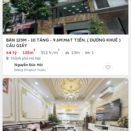
3
BÁN 125M - 10 TẦNG - 9.6M.MẠT TIỀN. ( DƯƠNG KHUÊ )
CẦU GIẤY
2
2
64 tỷ
·
125m
·
512 tr/m
·
10m
·
1
Thành phố Hà Nội
Nguyễn Đức Hải
Đăng 59 phút trước