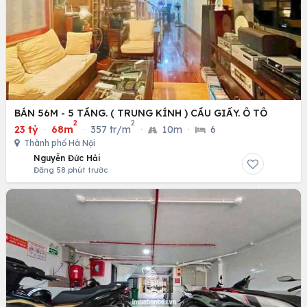
BÁN 56M - 5 TẦNG. ( TRUNG KÍNH ) CẦU GIẤY. Ô TÔ
2
2
23 tỷ
·
68m
·
357 tr/m
·
10m
·
6
Thành phố Hà Nội
Nguyễn Đức Hải
Đăng 58 phút trước