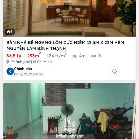
5
BÁN NHÀ BỀ NGANG LỚN CỰC HIẾM 12.5M X 22M HẺM
NGUYỄN LÂM BÌNH THẠNH
2
2
36.5 tỷ
·
233m
·
134 tr/m
·
4m
·
8
Thành phố Hồ Chí Minh
Chính chủ
C
Đăng 25/03/2026