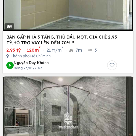
8
BÁN GẤP NHÀ 3 TẦNG, THỦ DẦU MỘT, GIÁ CHỈ 2,95
TỶ,HỖ TRỢ VAY LÊN ĐẾN 70%!!!
2
2
2.95 tỷ
·
120m
·
21 tr/m
·
7m
·
3
Thành phố Hồ Chí Minh
Nguyễn Duy Khánh
N
Đăng 26/01/2026