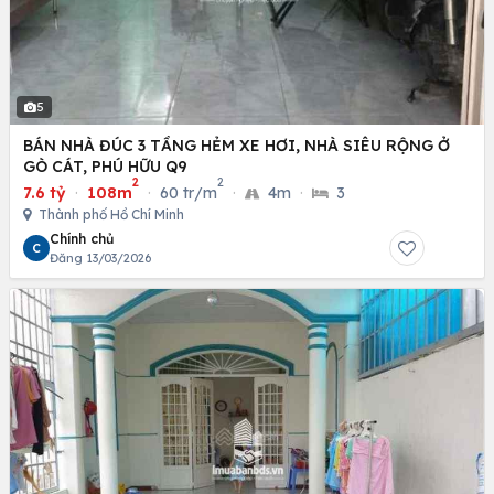
5
BÁN NHÀ ĐÚC 3 TẦNG HẺM XE HƠI, NHÀ SIÊU RỘNG Ở
GÒ CÁT, PHÚ HỮU Q9
2
2
7.6 tỷ
·
108m
·
60 tr/m
·
4m
·
3
Thành phố Hồ Chí Minh
Chính chủ
C
Đăng 13/03/2026