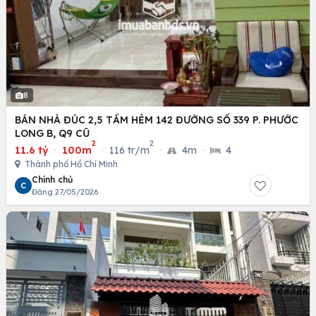
8
BÁN NHÀ ĐÚC 2,5 TẤM HẺM 142 ĐƯỜNG SỐ 339 P. PHƯỚC
LONG B, Q9 CŨ
2
2
11.6 tỷ
·
100m
·
116 tr/m
·
4m
·
4
Thành phố Hồ Chí Minh
Chính chủ
C
Đăng 27/05/2026