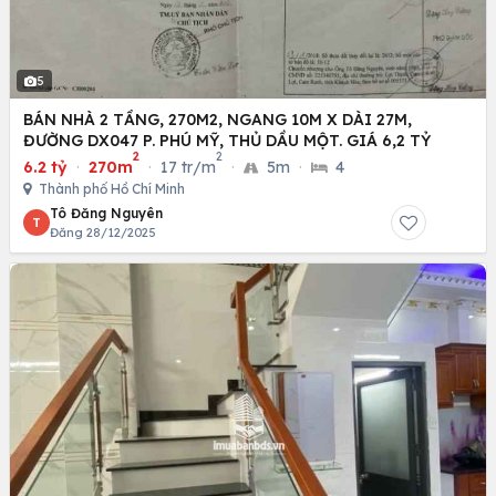
5
BÁN NHÀ 2 TẦNG, 270M2, NGANG 10M X DÀI 27M,
ĐƯỜNG DX047 P. PHÚ MỸ, THỦ DẦU MỘT. GIÁ 6,2 TỶ
2
2
6.2 tỷ
·
270m
·
17 tr/m
·
5m
·
4
Thành phố Hồ Chí Minh
Tô Đăng Nguyên
T
Đăng 28/12/2025