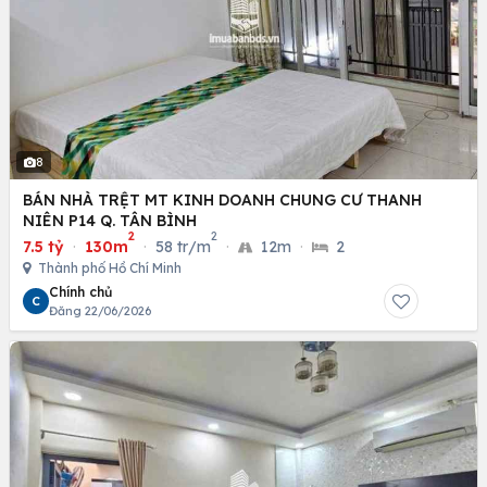
8
BÁN NHÀ TRỆT MT KINH DOANH CHUNG CƯ THANH
NIÊN P14 Q. TÂN BÌNH
2
2
7.5 tỷ
·
130m
·
58 tr/m
·
12m
·
2
Thành phố Hồ Chí Minh
Chính chủ
C
Đăng 22/06/2026