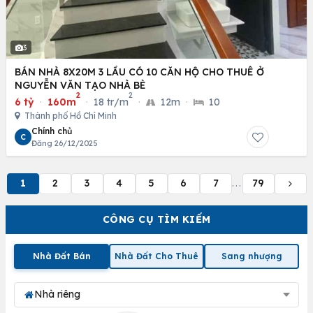
3
BÁN NHÀ 8X20M 3 LẦU CÓ 10 CĂN HỘ CHO THUÊ Ở
NGUYỄN VĂN TẠO NHÀ BÈ
2
2
6 tỷ
·
160m
·
18 tr/m
·
12m
·
10
Thành phố Hồ Chí Minh
Chính chủ
C
Đăng 26/12/2025
1
2
3
4
5
6
7
79
...
CÔNG CỤ TÌM KIẾM
Nhà Đất Bán
Nhà Đất Cho Thuê
Sang nhượng
Nhà riêng