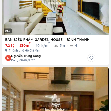
4
BÁN SIÊU PHẨM GARDEN HOUSE – BÌNH THẠNH
2
2
7.2 tỷ
·
130m
·
40 tr/m
·
5m
·
4
Thành phố Hồ Chí Minh
Nguyễn Trung Dũng
N
Đăng 08/04/2026