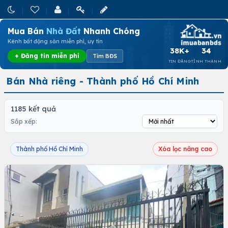
Mua Bán
Nhà Đất
Nhanh Chóng
Kênh bất động sản miễn phí, uy tín
38K+
34
+ Đăng tin miễn phí
Tìm BĐS
TIN ĐĂNG
TỈNH THÀNH
Bán Nhà riêng - Thành phố Hồ Chí Minh
1185 kết quả
Sắp xếp:
Thành phố Hồ Chí Minh
Xóa lọc nâng cao