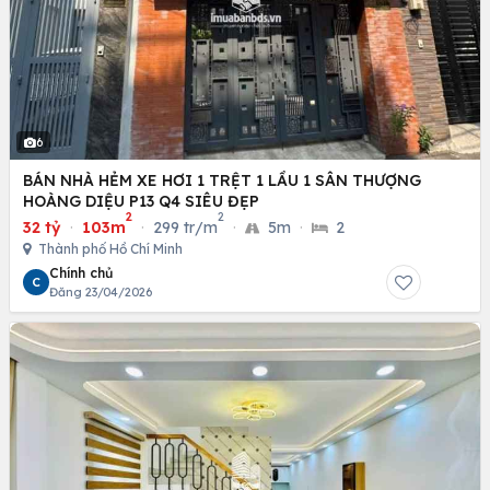
6
BÁN NHÀ HẺM XE HƠI 1 TRỆT 1 LẦU 1 SÂN THƯỢNG
HOÀNG DIỆU P13 Q4 SIÊU ĐẸP
2
2
32 tỷ
·
103m
·
299 tr/m
·
5m
·
2
Thành phố Hồ Chí Minh
Chính chủ
C
Đăng 23/04/2026