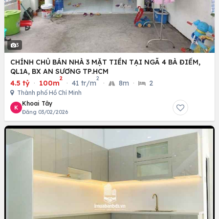
3
CHÍNH CHỦ BÁN NHÀ 3 MẶT TIỀN TẠI NGÃ 4 BÀ ĐIỂM,
QL1A, BX AN SƯƠNG TP.HCM
2
2
4.5 tỷ
·
100m
·
41 tr/m
·
8m
·
2
Thành phố Hồ Chí Minh
Khoai Tây
K
Đăng 03/02/2026