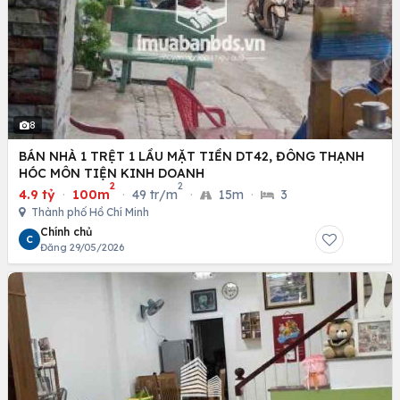
8
BÁN NHÀ 1 TRỆT 1 LẦU MẶT TIỀN DT42, ĐÔNG THẠNH
HÓC MÔN TIỆN KINH DOANH
2
2
4.9 tỷ
·
100m
·
49 tr/m
·
15m
·
3
Thành phố Hồ Chí Minh
Chính chủ
C
Đăng 29/05/2026