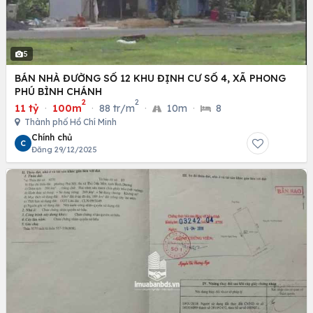
5
BÁN NHÀ ĐƯỜNG SỐ 12 KHU ĐỊNH CƯ SỐ 4, XÃ PHONG
PHÚ BÌNH CHÁNH
2
2
11 tỷ
·
100m
·
88 tr/m
·
10m
·
8
Thành phố Hồ Chí Minh
Chính chủ
C
Đăng 29/12/2025