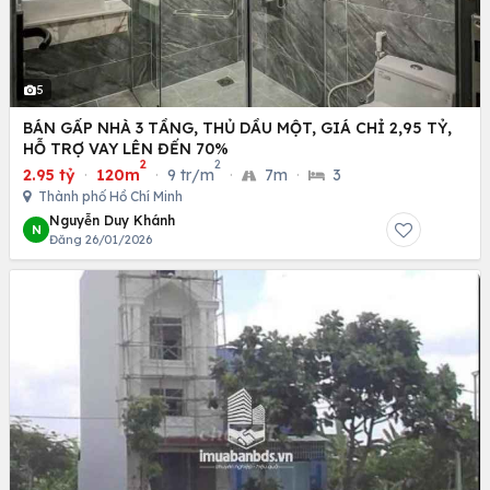
5
BÁN GẤP NHÀ 3 TẦNG, THỦ DẦU MỘT, GIÁ CHỈ 2,95 TỶ,
HỖ TRỢ VAY LÊN ĐẾN 70%
2
2
2.95 tỷ
·
120m
·
9 tr/m
·
7m
·
3
Thành phố Hồ Chí Minh
Nguyễn Duy Khánh
N
Đăng 26/01/2026