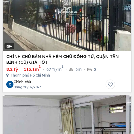
4
CHÍNH CHỦ BÁN NHÀ HẺM CHỮ ĐỒNG TỬ, QUẬN TÂN
BÌNH (CŨ) GIÁ TỐT
2
2
8.2 tỷ
·
115.1m
·
67 tr/m
·
3m
·
2
Thành phố Hồ Chí Minh
Chính chủ
C
Đăng 20/07/2026