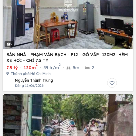
3
BÁN NHÀ - PHẠM VĂN BẠCH - P12 - GÒ VẤP- 120M2- HẺM
XE HƠI - CHỈ 7.5 TỶ
2
2
7.5 tỷ
·
120m
·
59 tr/m
·
5m
·
2
Thành phố Hồ Chí Minh
Nguyễn Thành Trung
Đăng 11/06/2026