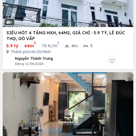
5
SIÊU HÓT 4 TẦNG HXH, 64M2, GIÁ CHỈ : 5.9 TỶ, LÊ ĐÚC
THỌ, GÒ VẤP
2
2
5.9 tỷ
·
64m
·
70 tr/m
·
4m
·
5
Thành phố Hồ Chí Minh
Nguyễn Thành Trung
Đăng 11/06/2026