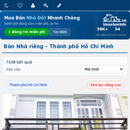
Mua Bán
Nhà Đất
Nhanh Chóng
Kênh bất động sản miễn phí, uy tín
38K+
34
+ Đăng tin miễn phí
Tìm BĐS
TIN ĐĂNG
TỈNH THÀNH
Bán Nhà riêng - Thành phố Hồ Chí Minh
7108 kết quả
Sắp xếp:
Thành phố Hồ Chí Minh
Xóa lọc nâng cao