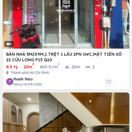
6
BÁN NHÀ 3M2X9M,1 TRỆT 1 LẦU 2PN 1WC,MẶT TIỀN SỐ
22 CỬU LONG P15 Q10
2
2
8.5 tỷ
·
23m
·
400 tr/m
·
20m
·
2
Thành phố Hồ Chí Minh
thanh thảo
T
Đăng 04/08/2026