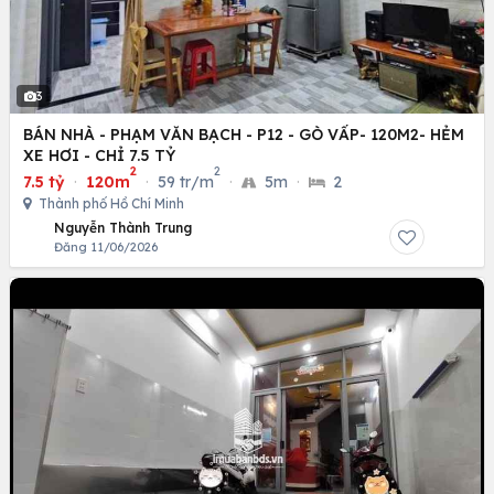
3
BÁN NHÀ - PHẠM VĂN BẠCH - P12 - GÒ VẤP- 120M2- HẺM
XE HƠI - CHỈ 7.5 TỶ
2
2
7.5 tỷ
·
120m
·
59 tr/m
·
5m
·
2
Thành phố Hồ Chí Minh
Nguyễn Thành Trung
Đăng 11/06/2026