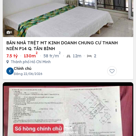
8
BÁN NHÀ TRỆT MT KINH DOANH CHUNG CƯ THANH
NIÊN P14 Q. TÂN BÌNH
2
2
7.5 tỷ
·
130m
·
58 tr/m
·
12m
·
2
Thành phố Hồ Chí Minh
Chính chủ
C
Đăng 22/06/2026