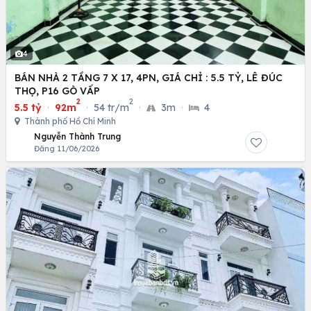
4
BÁN NHÀ 2 TẦNG 7 X 17, 4PN, GIÁ CHỈ : 5.5 TỶ, LÊ ĐÚC
THỌ, P16 GÒ VẤP
2
2
5.5 tỷ
·
92m
·
54 tr/m
·
3m
·
4
Thành phố Hồ Chí Minh
Nguyễn Thành Trung
Đăng 11/06/2026