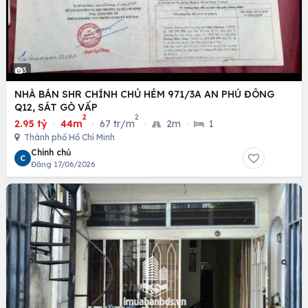
3
NHÀ BÁN SHR CHÍNH CHỦ HẺM 971/3A AN PHÚ ĐÔNG
Q12, SÁT GÒ VẤP
2
2
2.95 tỷ
·
44m
·
67 tr/m
·
2m
·
1
Thành phố Hồ Chí Minh
Chính chủ
C
Đăng 17/06/2026