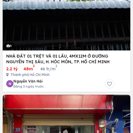
6
NHÀ ĐẤT 01 TRỆT VÀ 01 LẦU, 4MX12M Ở ĐƯỜNG
NGUYỄN THỊ SÁU, H. HÓC MÔN, TP. HỒ CHÍ MINH
2
2
2.2 tỷ
·
48m
·
46 tr/m
Thành phố Hồ Chí Minh
Nguyễn Văn Hải
N
Đăng 3 ngày trước