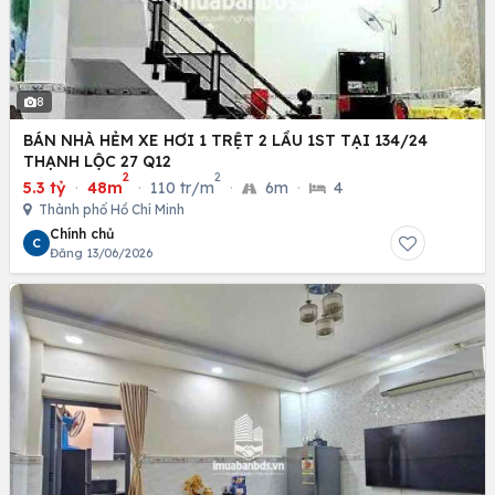
8
BÁN NHÀ HẺM XE HƠI 1 TRỆT 2 LẦU 1ST TẠI 134/24
THẠNH LỘC 27 Q12
2
2
5.3 tỷ
·
48m
·
110 tr/m
·
6m
·
4
Thành phố Hồ Chí Minh
Chính chủ
C
Đăng 13/06/2026