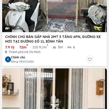
8
CHÍNH CHỦ BÁN GẤP NHÀ 2MT 3 TẦNG 6PN, ĐƯỜNG XE
HƠI TẠI ĐƯỜNG SỐ 11, BÌNH TÂN
2
2
7.9 tỷ
·
72m
·
110 tr/m
·
5m
·
6
Thành phố Hồ Chí Minh
Chính chủ
C
Đăng 09/07/2026