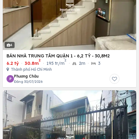
4
BÁN NHÀ TRUNG TÂM QUẬN 1 - 6,2 TỶ - 30,8M2
2
2
6.2 tỷ
·
30.8m
·
195 tr/m
·
2m
·
3
Thành phố Hồ Chí Minh
Phương Châu
P
Đăng 30/07/2026