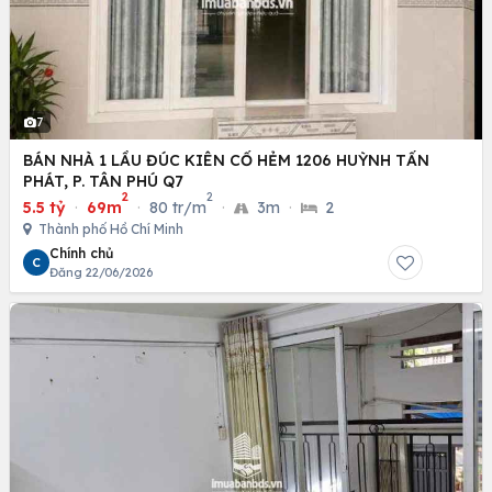
7
BÁN NHÀ 1 LẦU ĐÚC KIÊN CỐ HẺM 1206 HUỲNH TẤN
PHÁT, P. TÂN PHÚ Q7
2
2
5.5 tỷ
·
69m
·
80 tr/m
·
3m
·
2
Thành phố Hồ Chí Minh
Chính chủ
C
Đăng 22/06/2026