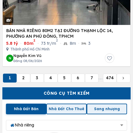
3
BÁN NHÀ RIÊNG 80M2 TẠI ĐƯỜNG THẠNH LỘC 14,
PHƯỜNG AN PHÚ ĐÔNG, TPHCM
2
2
5.8 tỷ
·
80m
·
73 tr/m
·
8m
·
3
Thành phố Hồ Chí Minh
Nguyễn Kim Vũ
N
Đăng 08/06/2026
1
2
3
4
5
6
7
474
...
CÔNG CỤ TÌM KIẾM
Nhà Đất Bán
Nhà Đất Cho Thuê
Sang nhượng
Nhà riêng