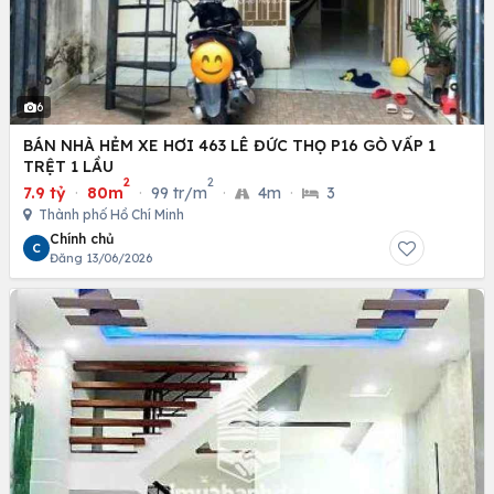
6
BÁN NHÀ HẺM XE HƠI 463 LÊ ĐỨC THỌ P16 GÒ VẤP 1
TRỆT 1 LẦU
2
2
7.9 tỷ
·
80m
·
99 tr/m
·
4m
·
3
Thành phố Hồ Chí Minh
Chính chủ
C
Đăng 13/06/2026