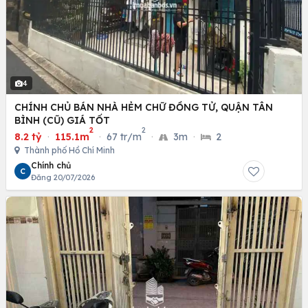
4
CHÍNH CHỦ BÁN NHÀ HẺM CHỮ ĐỒNG TỬ, QUẬN TÂN
BÌNH (CŨ) GIÁ TỐT
2
2
8.2 tỷ
·
115.1m
·
67 tr/m
·
3m
·
2
Thành phố Hồ Chí Minh
Chính chủ
C
Đăng 20/07/2026