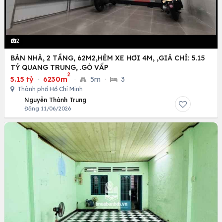
2
BÁN NHÀ, 2 TẦNG, 62M2,HẺM XE HƠI 4M, ,GIÁ CHỈ: 5.15
TỶ QUANG TRUNG, .GÒ VẤP
2
5.15 tỷ
·
6230m
·
5m
·
3
Thành phố Hồ Chí Minh
Nguyễn Thành Trung
Đăng 11/06/2026