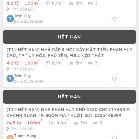
2
2
4.2 tỷ
·
100m
·
37 tr/m
·
5m
·
3
Tỉnh Đắk Lắk
Trần Duy
T
Đăng 21/02/2024
[TIN HẾT HẠN] NHÀ CẤP 3 MỚI XÂY MẶT TIỀN PHAN HUY
CHÚ, TP TUY HÒA, PHÚ YÊN, FULL NỘI THẤT
2
2
4.2 tỷ
·
100m
·
37 tr/m
·
5m
·
3
Tỉnh Đắk Lắk
Trần Duy
T
Đăng 21/02/2024
[TIN HẾT HẠN] NHÀ PHAN HUY CHÚ 5X20 CHỈ 2TY450 P.
KHÁNH XUAN TP. BUÔN MA THUỘT SDT 0355448899
2
2
24.5 tỷ
·
100m
·
241 tr/m
·
5m
·
3
Tỉnh Đắk Lắk
Thanh Hùng
T