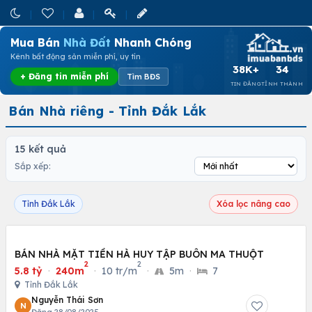
Mua Bán
Nhà Đất
Nhanh Chóng
Kênh bất động sản miễn phí, uy tín
38K+
34
+ Đăng tin miễn phí
Tìm BĐS
TIN ĐĂNG
TỈNH THÀNH
Bán Nhà riêng - Tỉnh Đắk Lắk
15 kết quả
Sắp xếp:
Tỉnh Đắk Lắk
Xóa lọc nâng cao
BÁN NHÀ MẶT TIỀN HÀ HUY TẬP BUÔN MA THUỘT
2
2
5.8 tỷ
·
240m
·
10 tr/m
·
5m
·
7
Tỉnh Đắk Lắk
Nguyễn Thái Sơn
N