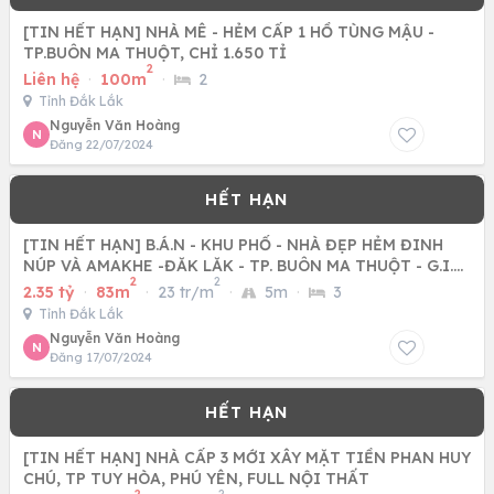
[TIN HẾT HẠN] NHÀ MÊ - HẺM CẤP 1 HỒ TÙNG MẬU -
TP.BUÔN MA THUỘT, CHỈ 1.650 TỈ
2
Liên hệ
·
100m
·
2
Tỉnh Đắk Lắk
Nguyễn Văn Hoàng
N
Đăng 22/07/2024
[TIN HẾT HẠN] B.Á.N - KHU PHỐ - NHÀ ĐẸP HẺM ĐINH
NÚP VÀ AMAKHE -ĐĂK LĂK - TP. BUÔN MA THUỘT - G.I.Á:
2
2
2 TỈ 350
2.35 tỷ
·
83m
·
23 tr/m
·
5m
·
3
Tỉnh Đắk Lắk
Nguyễn Văn Hoàng
N
Đăng 17/07/2024
[TIN HẾT HẠN] NHÀ CẤP 3 MỚI XÂY MẶT TIỀN PHAN HUY
CHÚ, TP TUY HÒA, PHÚ YÊN, FULL NỘI THẤT