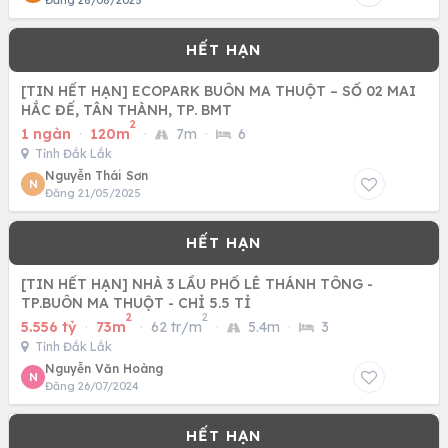
Đăng 28/08/2025
[TIN HẾT HẠN] ECOPARK BUÔN MA THUỘT – SỐ 02 MAI
HẮC ĐẾ, TÂN THÀNH, TP. BMT
2
1 ngàn
·
120m
·
7m
·
6
Tỉnh Đắk Lắk
Nguyễn Thái Sơn
N
Đăng 21/05/2025
[TIN HẾT HẠN] NHÀ 3 LẦU PHỐ LÊ THÁNH TÔNG -
TP.BUÔN MA THUỘT - CHỈ 5.5 TỈ
2
2
5.556 tỷ
·
73m
·
62 tr/m
·
5.4m
·
3
Tỉnh Đắk Lắk
Nguyễn Văn Hoàng
N
Đăng 26/07/2024