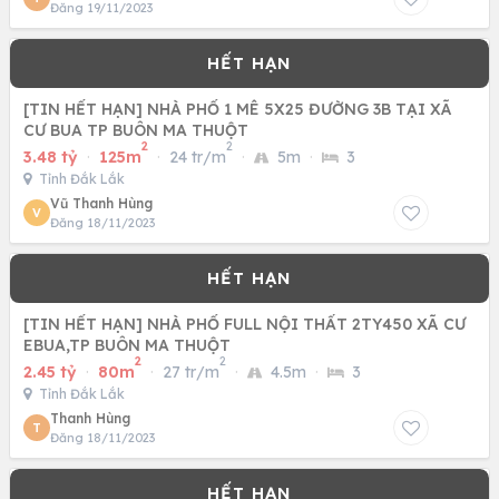
Đăng 19/11/2023
[TIN HẾT HẠN] NHÀ PHỐ 1 MÊ 5X25 ĐƯỜNG 3B TẠI XÃ
CƯ BUA TP BUÔN MA THUỘT
2
2
3.48 tỷ
·
125m
·
24 tr/m
·
5m
·
3
Tỉnh Đắk Lắk
Vũ Thanh Hùng
V
Đăng 18/11/2023
[TIN HẾT HẠN] NHÀ PHỐ FULL NỘI THẤT 2TY450 XÃ CƯ
EBUA,TP BUÔN MA THUỘT
2
2
2.45 tỷ
·
80m
·
27 tr/m
·
4.5m
·
3
Tỉnh Đắk Lắk
Thanh Hùng
T
Đăng 18/11/2023