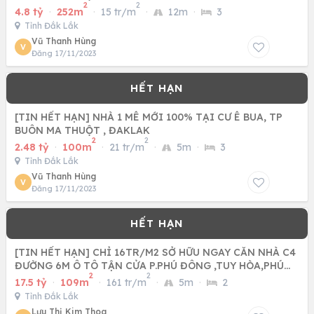
2
2
4.8 tỷ
·
252m
·
15 tr/m
·
12m
·
3
Tỉnh Đắk Lắk
Vũ Thanh Hùng
V
Đăng 17/11/2023
[TIN HẾT HẠN] NHÀ 1 MÊ MỚI 100% TẠI CƯ Ê BUA, TP
BUÔN MA THUỘT , ĐAKLAK
2
2
2.48 tỷ
·
100m
·
21 tr/m
·
5m
·
3
Tỉnh Đắk Lắk
Vũ Thanh Hùng
V
Đăng 17/11/2023
[TIN HẾT HẠN] CHỈ 16TR/M2 SỞ HỮU NGAY CĂN NHÀ C4
ĐƯỜNG 6M Ô TÔ TẬN CỬA P.PHÚ ĐÔNG ,TUY HÒA,PHÚ
2
2
YÊN
17.5 tỷ
·
109m
·
161 tr/m
·
5m
·
2
Tỉnh Đắk Lắk
Lưu Thị Kim Thoa