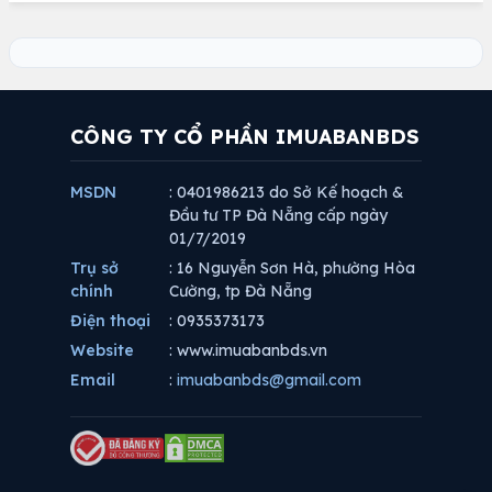
CÔNG TY CỔ PHẦN IMUABANBDS
MSDN
: 0401986213 do Sở Kế hoạch &
Đầu tư TP Đà Nẵng cấp ngày
01/7/2019
Trụ sở
: 16 Nguyễn Sơn Hà, phường Hòa
chính
Cường, tp Đà Nẵng
Điện thoại
: 0935373173
Website
: www.imuabanbds.vn
Email
:
imuabanbds@gmail.com