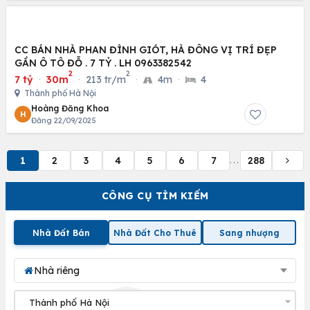
CC BÁN NHÀ PHAN ĐÌNH GIÓT, HÀ ĐÔNG VỊ TRÍ ĐẸP
GẦN Ô TÔ ĐỖ . 7 TỶ . LH 0963382542
2
2
7 tỷ
·
30m
·
213 tr/m
·
4m
·
4
Thành phố Hà Nội
Hoàng Đăng Khoa
H
Đăng 22/09/2025
1
2
3
4
5
6
7
288
...
CÔNG CỤ TÌM KIẾM
Nhà Đất Bán
Nhà Đất Cho Thuê
Sang nhượng
Nhà riêng