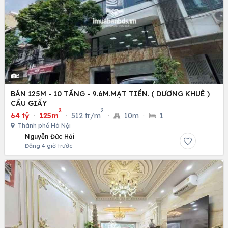
3
BÁN 125M - 10 TẦNG - 9.6M.MẠT TIỀN. ( DƯƠNG KHUÊ )
CẦU GIẤY
2
2
64 tỷ
·
125m
·
512 tr/m
·
10m
·
1
Thành phố Hà Nội
Nguyễn Đức Hải
Đăng 4 giờ trước