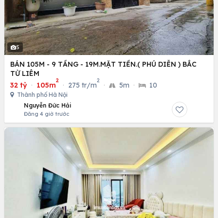
5
BÁN 105M - 9 TẦNG - 19M.MẶT TIỀN.( PHÚ DIỄN ) BẮC
TỪ LIÊM
2
2
32 tỷ
·
105m
·
275 tr/m
·
5m
·
10
Thành phố Hà Nội
Nguyễn Đức Hải
Đăng 4 giờ trước