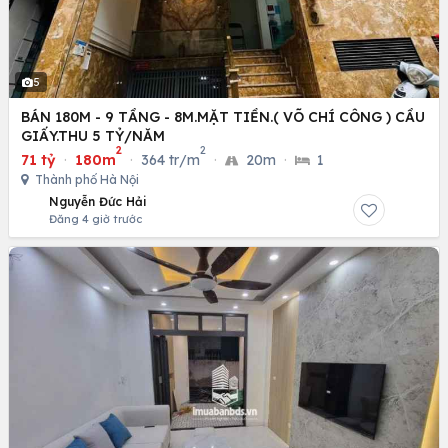
5
BÁN 180M - 9 TẦNG - 8M.MẶT TIỀN.( VÕ CHÍ CÔNG ) CẦU
GIẤY.THU 5 TỶ/NĂM
2
2
71 tỷ
·
180m
·
364 tr/m
·
20m
·
1
Thành phố Hà Nội
Nguyễn Đức Hải
Đăng 4 giờ trước