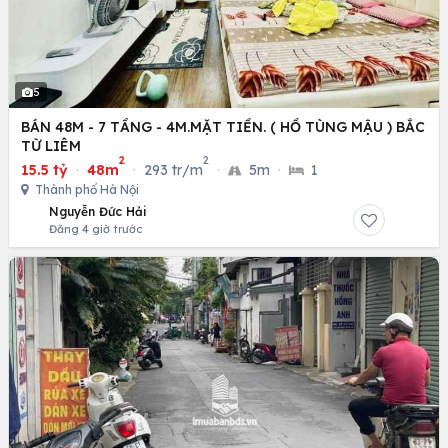
5
BÁN 48M - 7 TẦNG - 4M.MẶT TIỀN. ( HỒ TÙNG MẬU ) BẮC
TỪ LIÊM
2
2
15.5 tỷ
·
48m
·
293 tr/m
·
5m
·
1
Thành phố Hà Nội
Nguyễn Đức Hải
Đăng 4 giờ trước