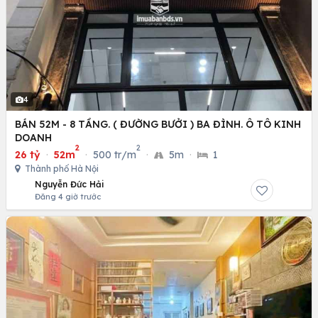
4
BÁN 52M - 8 TẦNG. ( ĐƯỜNG BƯỞI ) BA ĐÌNH. Ô TÔ KINH
DOANH
2
2
26 tỷ
·
52m
·
500 tr/m
·
5m
·
1
Thành phố Hà Nội
Nguyễn Đức Hải
Đăng 4 giờ trước