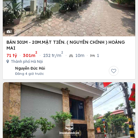
2
BÁN 301M - 20M.MẶT TIỀN. ( NGUYỄN CHÍNH ) HOÀNG
MAI
2
2
71 tỷ
·
301m
·
232 tr/m
·
10m
·
1
Thành phố Hà Nội
Nguyễn Đức Hải
Đăng 4 giờ trước