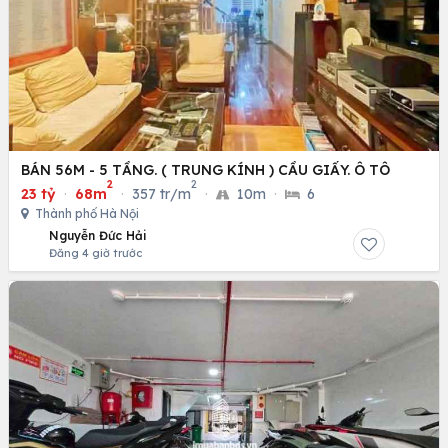
BÁN 56M - 5 TẦNG. ( TRUNG KÍNH ) CẦU GIẤY. Ô TÔ
2
2
23 tỷ
·
68m
·
357 tr/m
·
10m
·
6
Thành phố Hà Nội
Nguyễn Đức Hải
Đăng 4 giờ trước