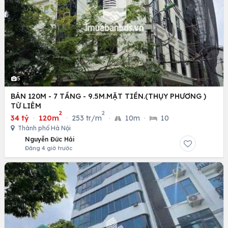
5
BÁN 120M - 7 TẦNG - 9.5M.MẶT TIỀN.(THỤY PHƯƠNG )
TỪ LIÊM
2
2
34 tỷ
·
120m
·
253 tr/m
·
10m
·
10
Thành phố Hà Nội
Nguyễn Đức Hải
Đăng 4 giờ trước