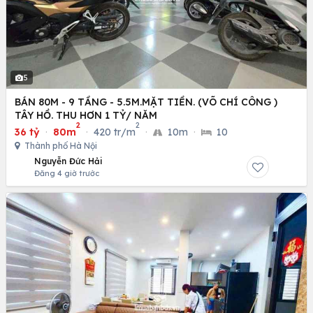
5
BÁN 80M - 9 TẦNG - 5.5M.MẶT TIỀN. (VÕ CHÍ CÔNG )
TÂY HỒ. THU HƠN 1 TỶ/ NĂM
2
2
36 tỷ
·
80m
·
420 tr/m
·
10m
·
10
Thành phố Hà Nội
Nguyễn Đức Hải
Đăng 4 giờ trước