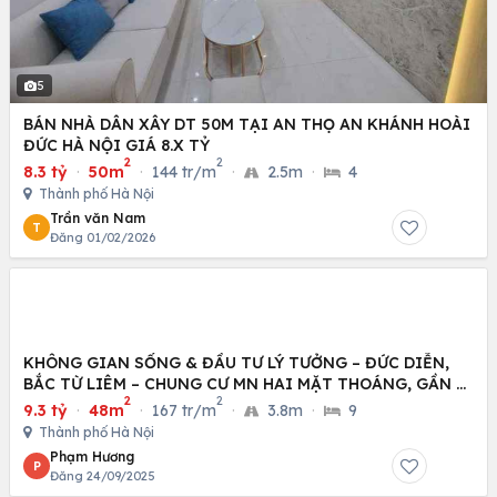
5
BÁN NHÀ DÂN XÂY DT 50M TẠI AN THỌ AN KHÁNH HOÀI
ĐỨC HÀ NỘI GIÁ 8.X TỶ
2
2
8.3 tỷ
·
50m
·
144 tr/m
·
2.5m
·
4
Thành phố Hà Nội
Trần văn Nam
T
Đăng 01/02/2026
KHÔNG GIAN SỐNG & ĐẦU TƯ LÝ TƯỞNG – ĐỨC DIỄN,
BẮC TỪ LIÊM – CHUNG CƯ MN HAI MẶT THOÁNG, GẦN Ô
2
2
TÔ
9.3 tỷ
·
48m
·
167 tr/m
·
3.8m
·
9
Thành phố Hà Nội
Phạm Hương
P
Đăng 24/09/2025