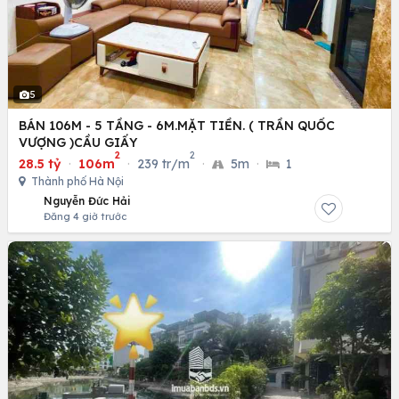
5
BÁN 106M - 5 TẦNG - 6M.MẶT TIỀN. ( TRẦN QUỐC
VƯỢNG )CẦU GIẤY
2
2
28.5 tỷ
·
106m
·
239 tr/m
·
5m
·
1
Thành phố Hà Nội
Nguyễn Đức Hải
Đăng 4 giờ trước