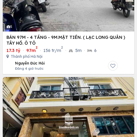
5
BÁN 97M - 4 TẦNG - 9M.MẶT TIỀN. ( LẠC LONG QUÂN )
TÂY HỒ. Ô TÔ
2
2
17.3 tỷ
·
97m
·
156 tr/m
·
5m
·
6
Thành phố Hà Nội
Nguyễn Đức Hải
Đăng 4 giờ trước