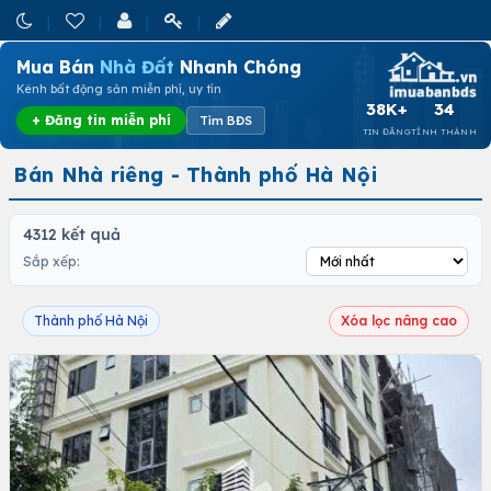
Mua Bán
Nhà Đất
Nhanh Chóng
Kênh bất động sản miễn phí, uy tín
38K+
34
+ Đăng tin miễn phí
Tìm BĐS
TIN ĐĂNG
TỈNH THÀNH
Bán Nhà riêng - Thành phố Hà Nội
4312 kết quả
Sắp xếp:
Thành phố Hà Nội
Xóa lọc nâng cao