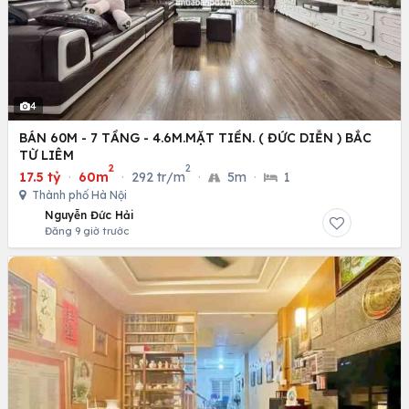
4
BÁN 60M - 7 TẦNG - 4.6M.MẶT TIỀN. ( ĐỨC DIỄN ) BẮC
TỪ LIÊM
2
2
17.5 tỷ
·
60m
·
292 tr/m
·
5m
·
1
Thành phố Hà Nội
Nguyễn Đức Hải
Đăng 9 giờ trước