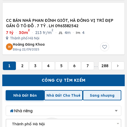
CC BÁN NHÀ PHAN ĐÌNH GIÓT, HÀ ĐÔNG VỊ TRÍ ĐẸP
GẦN Ô TÔ ĐỖ . 7 TỶ . LH 0963382542
2
2
7 tỷ
·
30m
·
213 tr/m
·
4m
·
4
Thành phố Hà Nội
Hoàng Đăng Khoa
H
Đăng 22/09/2025
1
2
3
4
5
6
7
288
...
CÔNG CỤ TÌM KIẾM
Nhà Đất Bán
Nhà Đất Cho Thuê
Sang nhượng
Nhà riêng