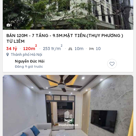
5
BÁN 120M - 7 TẦNG - 9.5M.MẶT TIỀN.(THỤY PHƯƠNG )
TỪ LIÊM
2
2
34 tỷ
·
120m
·
253 tr/m
·
10m
·
10
Thành phố Hà Nội
Nguyễn Đức Hải
Đăng 9 giờ trước