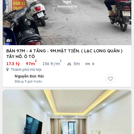
5
BÁN 97M - 4 TẦNG - 9M.MẶT TIỀN. ( LẠC LONG QUÂN )
TÂY HỒ. Ô TÔ
2
2
17.3 tỷ
·
97m
·
156 tr/m
·
5m
·
6
Thành phố Hà Nội
Nguyễn Đức Hải
Đăng 9 giờ trước