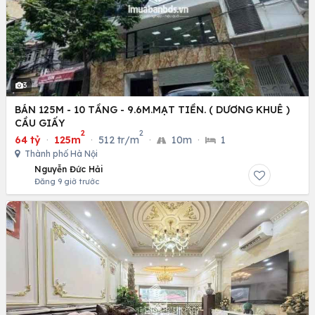
3
BÁN 125M - 10 TẦNG - 9.6M.MẠT TIỀN. ( DƯƠNG KHUÊ )
CẦU GIẤY
2
2
64 tỷ
·
125m
·
512 tr/m
·
10m
·
1
Thành phố Hà Nội
Nguyễn Đức Hải
Đăng 9 giờ trước