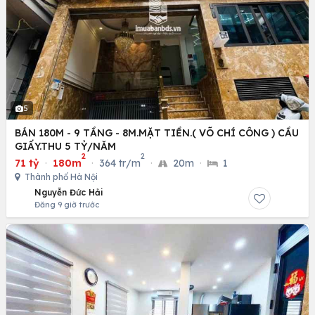
5
BÁN 180M - 9 TẦNG - 8M.MẶT TIỀN.( VÕ CHÍ CÔNG ) CẦU
GIẤY.THU 5 TỶ/NĂM
2
2
71 tỷ
·
180m
·
364 tr/m
·
20m
·
1
Thành phố Hà Nội
Nguyễn Đức Hải
Đăng 9 giờ trước