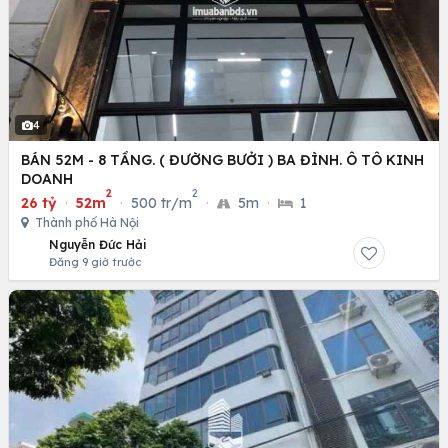
4
BÁN 52M - 8 TẦNG. ( ĐƯỜNG BƯỞI ) BA ĐÌNH. Ô TÔ KINH
DOANH
2
2
26 tỷ
·
52m
·
500 tr/m
·
5m
·
1
Thành phố Hà Nội
Nguyễn Đức Hải
Đăng 9 giờ trước