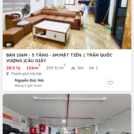
5
BÁN 106M - 5 TẦNG - 6M.MẶT TIỀN. ( TRẦN QUỐC
VƯỢNG )CẦU GIẤY
2
2
28.5 tỷ
·
106m
·
239 tr/m
·
5m
·
1
Thành phố Hà Nội
Nguyễn Đức Hải
Đăng 9 giờ trước