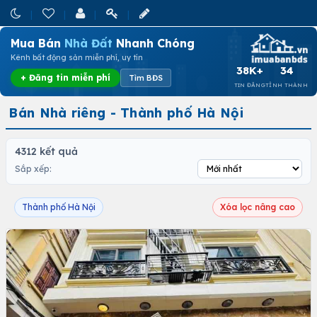
Mua Bán
Nhà Đất
Nhanh Chóng
Kênh bất động sản miễn phí, uy tín
38K+
34
+ Đăng tin miễn phí
Tìm BĐS
TIN ĐĂNG
TỈNH THÀNH
Bán Nhà riêng - Thành phố Hà Nội
4312 kết quả
Sắp xếp:
Thành phố Hà Nội
Xóa lọc nâng cao