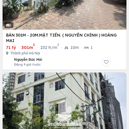
2
BÁN 301M - 20M.MẶT TIỀN. ( NGUYỄN CHÍNH ) HOÀNG
MAI
2
2
71 tỷ
·
301m
·
232 tr/m
·
10m
·
1
Thành phố Hà Nội
Nguyễn Đức Hải
Đăng 9 giờ trước