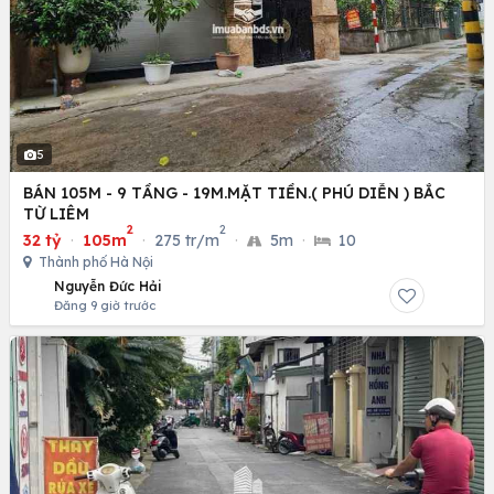
5
BÁN 105M - 9 TẦNG - 19M.MẶT TIỀN.( PHÚ DIỄN ) BẮC
TỪ LIÊM
2
2
32 tỷ
·
105m
·
275 tr/m
·
5m
·
10
Thành phố Hà Nội
Nguyễn Đức Hải
Đăng 9 giờ trước