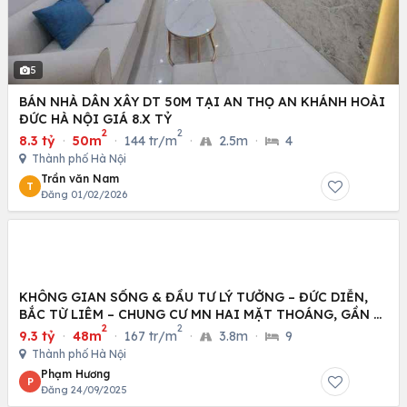
5
BÁN NHÀ DÂN XÂY DT 50M TẠI AN THỌ AN KHÁNH HOÀI
ĐỨC HÀ NỘI GIÁ 8.X TỶ
2
2
8.3 tỷ
·
50m
·
144 tr/m
·
2.5m
·
4
Thành phố Hà Nội
Trần văn Nam
T
Đăng 01/02/2026
KHÔNG GIAN SỐNG & ĐẦU TƯ LÝ TƯỞNG – ĐỨC DIỄN,
BẮC TỪ LIÊM – CHUNG CƯ MN HAI MẶT THOÁNG, GẦN Ô
2
2
TÔ
9.3 tỷ
·
48m
·
167 tr/m
·
3.8m
·
9
Thành phố Hà Nội
Phạm Hương
P
Đăng 24/09/2025