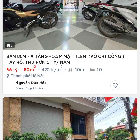
5
BÁN 80M - 9 TẦNG - 5.5M.MẶT TIỀN. (VÕ CHÍ CÔNG )
TÂY HỒ. THU HƠN 1 TỶ/ NĂM
2
2
36 tỷ
·
80m
·
420 tr/m
·
10m
·
10
Thành phố Hà Nội
Nguyễn Đức Hải
Đăng 9 giờ trước