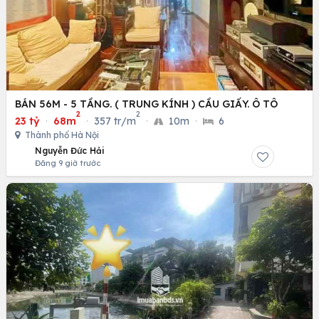
BÁN 56M - 5 TẦNG. ( TRUNG KÍNH ) CẦU GIẤY. Ô TÔ
2
2
23 tỷ
·
68m
·
357 tr/m
·
10m
·
6
Thành phố Hà Nội
Nguyễn Đức Hải
Đăng 9 giờ trước