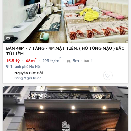
5
BÁN 48M - 7 TẦNG - 4M.MẶT TIỀN. ( HỒ TÙNG MẬU ) BẮC
TỪ LIÊM
2
2
15.5 tỷ
·
48m
·
293 tr/m
·
5m
·
1
Thành phố Hà Nội
Nguyễn Đức Hải
Đăng 9 giờ trước