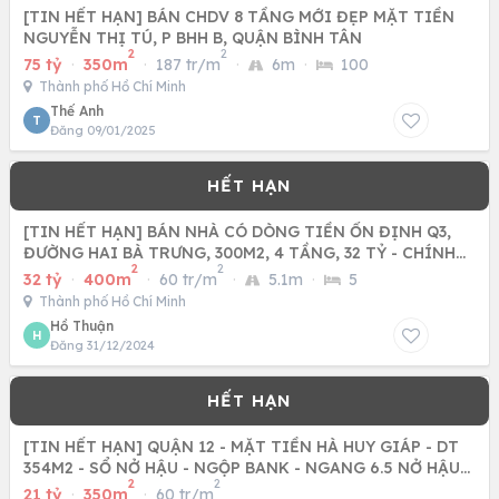
[TIN HẾT HẠN] BÁN CHDV 8 TẦNG MỚI ĐẸP MẶT TIỀN
NGUYỄN THỊ TÚ, P BHH B, QUẬN BÌNH TÂN
2
2
75 tỷ
·
350m
·
187 tr/m
·
6m
·
100
Thành phố Hồ Chí Minh
Thế Anh
T
Đăng 09/01/2025
[TIN HẾT HẠN] BÁN NHÀ CÓ DÒNG TIỀN ỔN ĐỊNH Q3,
ĐƯỜNG HAI BÀ TRƯNG, 300M2, 4 TẦNG, 32 TỶ - CHÍNH
2
2
CHỦ
32 tỷ
·
400m
·
60 tr/m
·
5.1m
·
5
Thành phố Hồ Chí Minh
Hồ Thuận
H
Đăng 31/12/2024
[TIN HẾT HẠN] QUẬN 12 - MẶT TIỀN HÀ HUY GIÁP - DT
354M2 - SỔ NỞ HẬU - NGỘP BANK - NGANG 6.5 NỞ HẬU
2
2
10 - GIÁ 21 TỶ
21 tỷ
·
350m
·
60 tr/m