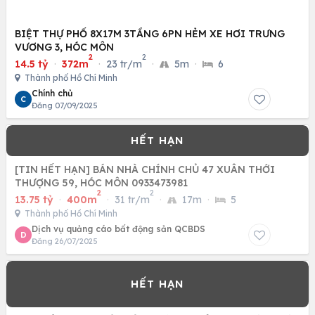
BIỆT THỰ PHỐ 8X17M 3TẦNG 6PN HẺM XE HƠI TRƯNG
VƯƠNG 3, HÓC MÔN
2
2
14.5 tỷ
·
372m
·
23 tr/m
·
5m
·
6
Thành phố Hồ Chí Minh
Chính chủ
C
Đăng 07/09/2025
[TIN HẾT HẠN] BÁN NHÀ CHÍNH CHỦ 47 XUÂN THỚI
THƯỢNG 59, HÓC MÔN 0933473981
2
2
13.75 tỷ
·
400m
·
31 tr/m
·
17m
·
5
Thành phố Hồ Chí Minh
Dịch vụ quảng cáo bất động sản QCBDS
D
Đăng 26/07/2025