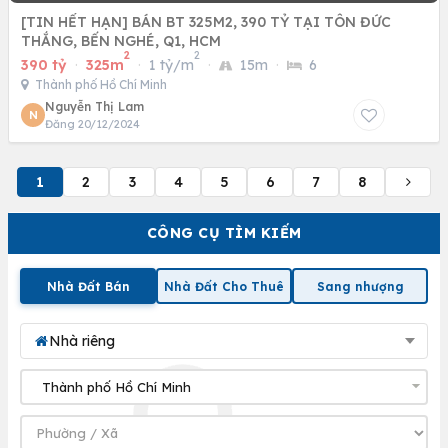
[TIN HẾT HẠN] BÁN BT 325M2, 390 TỶ TẠI TÔN ĐỨC
THẮNG, BẾN NGHÉ, Q1, HCM
2
2
390 tỷ
·
325m
·
1 tỷ/m
·
15m
·
6
Thành phố Hồ Chí Minh
Nguyễn Thị Lam
N
Đăng 20/12/2024
1
2
3
4
5
6
7
8
CÔNG CỤ TÌM KIẾM
Nhà Đất Bán
Nhà Đất Cho Thuê
Sang nhượng
Nhà riêng