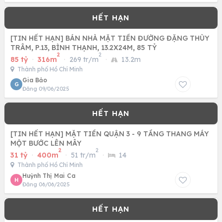
[TIN HẾT HẠN] BÁN NHÀ MẶT TIỀN ĐƯỜNG ĐẶNG THÙY
TRÂM, P.13, BÌNH THẠNH, 13.2X24M, 85 TỶ
2
2
85 tỷ
·
316m
·
269 tr/m
·
13.2m
Thành phố Hồ Chí Minh
Gia Bảo
G
Đăng 09/06/2025
[TIN HẾT HẠN] MẶT TIỀN QUẬN 3 - 9 TẦNG THANG MÁY
MỘT BƯỚC LÊN MÂY
2
2
31 tỷ
·
400m
·
51 tr/m
·
14
Thành phố Hồ Chí Minh
Huỳnh Thị Mai Ca
H
Đăng 06/06/2025