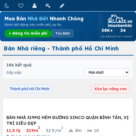
Mua Bán
Nhà Đất
Nhanh Chóng
Kênh bất động sản miễn phí, uy tín
38K+
34
+ Đăng tin miễn phí
Tìm BĐS
TIN ĐĂNG
TỈNH THÀNH
Bán Nhà riêng - Thành phố Hồ Chí Minh
146 kết quả
Sắp xếp:
Thành phố Hồ Chí Minh
Xóa lọc nâng cao
BÁN NHÀ 319M2 HẺM ĐƯỜNG SINCO QUẬN BÌNH TÂN, VỊ
TRÍ SIÊU ĐẸP
2
2
11.5 tỷ
·
319m
·
32 tr/m
·
8m
·
10