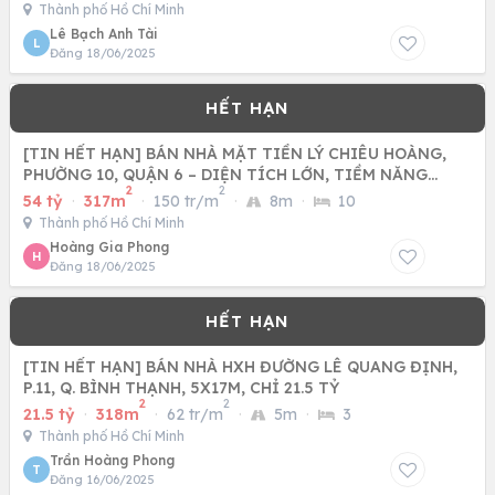
Thành phố Hồ Chí Minh
Lê Bạch Anh Tài
L
Đăng 18/06/2025
[TIN HẾT HẠN] BÁN NHÀ MẶT TIỀN LÝ CHIÊU HOÀNG,
PHƯỜNG 10, QUẬN 6 – DIỆN TÍCH LỚN, TIỀM NĂNG
2
2
KHAI THÁC CAO
54 tỷ
·
317m
·
150 tr/m
·
8m
·
10
Thành phố Hồ Chí Minh
Hoàng Gia Phong
H
Đăng 18/06/2025
[TIN HẾT HẠN] BÁN NHÀ HXH ĐƯỜNG LÊ QUANG ĐỊNH,
P.11, Q. BÌNH THẠNH, 5X17M, CHỈ 21.5 TỶ
2
2
21.5 tỷ
·
318m
·
62 tr/m
·
5m
·
3
Thành phố Hồ Chí Minh
Trần Hoàng Phong
T
Đăng 16/06/2025