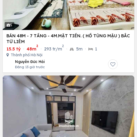
5
BÁN 48M - 7 TẦNG - 4M.MẶT TIỀN. ( HỒ TÙNG MẬU ) BẮC
TỪ LIÊM
2
2
15.5 tỷ
·
48m
·
293 tr/m
·
5m
·
1
Thành phố Hà Nội
Nguyễn Đức Hải
Đăng 13 giờ trước