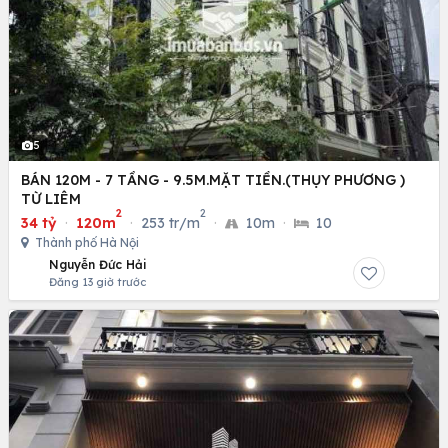
5
BÁN 120M - 7 TẦNG - 9.5M.MẶT TIỀN.(THỤY PHƯƠNG )
TỪ LIÊM
2
2
34 tỷ
·
120m
·
253 tr/m
·
10m
·
10
Thành phố Hà Nội
Nguyễn Đức Hải
Đăng 13 giờ trước