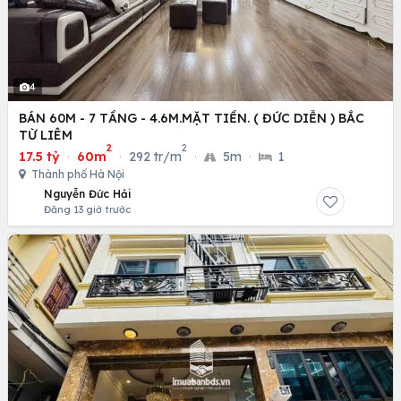
4
BÁN 60M - 7 TẦNG - 4.6M.MẶT TIỀN. ( ĐỨC DIỄN ) BẮC
TỪ LIÊM
2
2
17.5 tỷ
·
60m
·
292 tr/m
·
5m
·
1
Thành phố Hà Nội
Nguyễn Đức Hải
Đăng 13 giờ trước