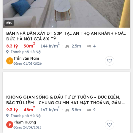
5
BÁN NHÀ DÂN XÂY DT 50M TẠI AN THỌ AN KHÁNH HOÀI
ĐỨC HÀ NỘI GIÁ 8.X TỶ
2
2
8.3 tỷ
·
50m
·
144 tr/m
·
2.5m
·
4
Thành phố Hà Nội
Trần văn Nam
T
Đăng 01/02/2026
KHÔNG GIAN SỐNG & ĐẦU TƯ LÝ TƯỞNG – ĐỨC DIỄN,
BẮC TỪ LIÊM – CHUNG CƯ MN HAI MẶT THOÁNG, GẦN Ô
2
2
TÔ
9.3 tỷ
·
48m
·
167 tr/m
·
3.8m
·
9
Thành phố Hà Nội
Phạm Hương
P
Đăng 24/09/2025