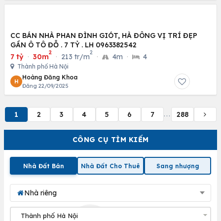
CC BÁN NHÀ PHAN ĐÌNH GIÓT, HÀ ĐÔNG VỊ TRÍ ĐẸP
GẦN Ô TÔ ĐỖ . 7 TỶ . LH 0963382542
2
2
7 tỷ
·
30m
·
213 tr/m
·
4m
·
4
Thành phố Hà Nội
Hoàng Đăng Khoa
H
Đăng 22/09/2025
1
2
3
4
5
6
7
288
...
CÔNG CỤ TÌM KIẾM
Nhà Đất Bán
Nhà Đất Cho Thuê
Sang nhượng
Nhà riêng