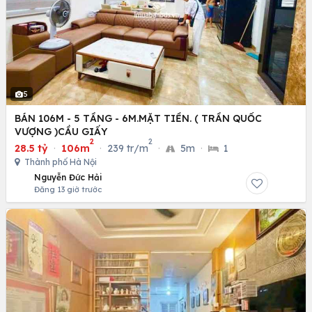
5
BÁN 106M - 5 TẦNG - 6M.MẶT TIỀN. ( TRẦN QUỐC
VƯỢNG )CẦU GIẤY
2
2
28.5 tỷ
·
106m
·
239 tr/m
·
5m
·
1
Thành phố Hà Nội
Nguyễn Đức Hải
Đăng 13 giờ trước