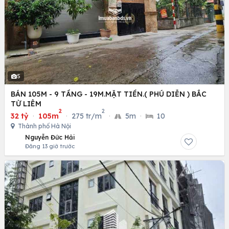
5
BÁN 105M - 9 TẦNG - 19M.MẶT TIỀN.( PHÚ DIỄN ) BẮC
TỪ LIÊM
2
2
32 tỷ
·
105m
·
275 tr/m
·
5m
·
10
Thành phố Hà Nội
Nguyễn Đức Hải
Đăng 13 giờ trước