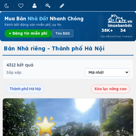
Mua Bán
Nhà Đất
Nhanh Chóng
Kênh bất động sản miễn phí, uy tín
38K+
34
+ Đăng tin miễn phí
Tìm BĐS
TIN ĐĂNG
TỈNH THÀNH
Bán Nhà riêng - Thành phố Hà Nội
4312 kết quả
Sắp xếp:
Thành phố Hà Nội
Xóa lọc nâng cao