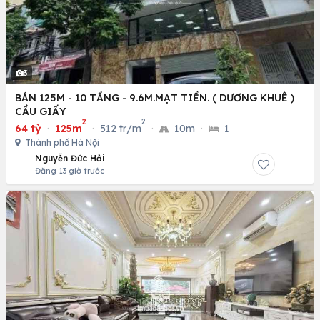
3
BÁN 125M - 10 TẦNG - 9.6M.MẠT TIỀN. ( DƯƠNG KHUÊ )
CẦU GIẤY
2
2
64 tỷ
·
125m
·
512 tr/m
·
10m
·
1
Thành phố Hà Nội
Nguyễn Đức Hải
Đăng 13 giờ trước