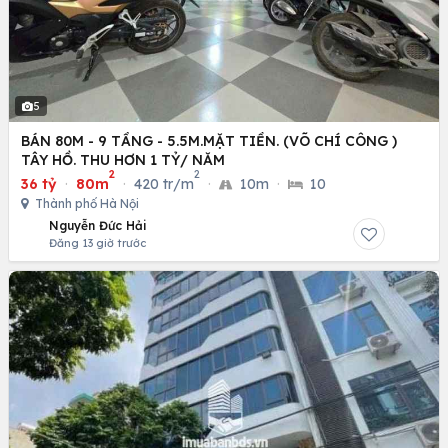
5
BÁN 80M - 9 TẦNG - 5.5M.MẶT TIỀN. (VÕ CHÍ CÔNG )
TÂY HỒ. THU HƠN 1 TỶ/ NĂM
2
2
36 tỷ
·
80m
·
420 tr/m
·
10m
·
10
Thành phố Hà Nội
Nguyễn Đức Hải
Đăng 13 giờ trước