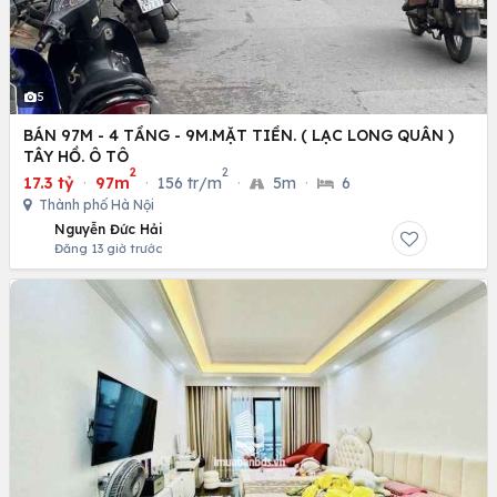
5
BÁN 97M - 4 TẦNG - 9M.MẶT TIỀN. ( LẠC LONG QUÂN )
TÂY HỒ. Ô TÔ
2
2
17.3 tỷ
·
97m
·
156 tr/m
·
5m
·
6
Thành phố Hà Nội
Nguyễn Đức Hải
Đăng 13 giờ trước