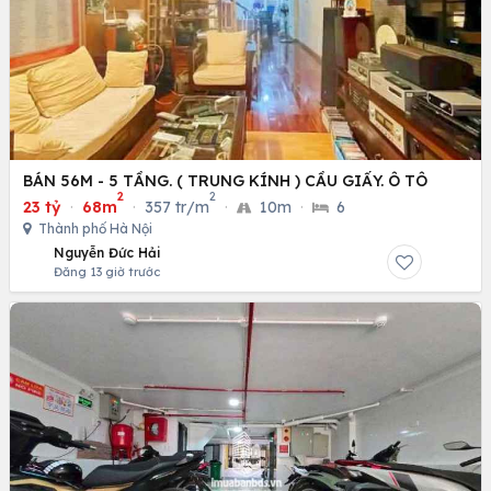
BÁN 56M - 5 TẦNG. ( TRUNG KÍNH ) CẦU GIẤY. Ô TÔ
2
2
23 tỷ
·
68m
·
357 tr/m
·
10m
·
6
Thành phố Hà Nội
Nguyễn Đức Hải
Đăng 13 giờ trước