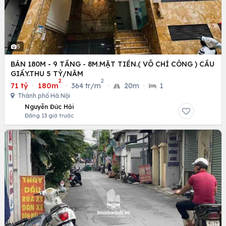
5
BÁN 180M - 9 TẦNG - 8M.MẶT TIỀN.( VÕ CHÍ CÔNG ) CẦU
GIẤY.THU 5 TỶ/NĂM
2
2
71 tỷ
·
180m
·
364 tr/m
·
20m
·
1
Thành phố Hà Nội
Nguyễn Đức Hải
Đăng 13 giờ trước