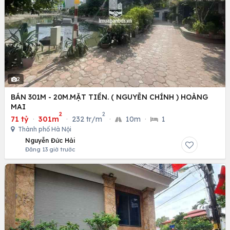
2
BÁN 301M - 20M.MẶT TIỀN. ( NGUYỄN CHÍNH ) HOÀNG
MAI
2
2
71 tỷ
·
301m
·
232 tr/m
·
10m
·
1
Thành phố Hà Nội
Nguyễn Đức Hải
Đăng 13 giờ trước