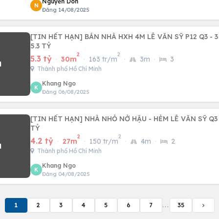
Nguyễn Don
N
Đăng 14/08/2025
[TIN HẾT HẠN] BÁN NHÀ HXH 4M LÊ VĂN SỸ P12 Q3 - 3
5.3 TỶ
2
2
5.3 tỷ
·
30m
·
163 tr/m
·
3m
·
3
Thành phố Hồ Chí Minh
Khang Ngo
K
Đăng 06/08/2025
[TIN HẾT HẠN] NHÀ NHỎ NỞ HẬU - HẺM LÊ VĂN SỸ Q3 
TỶ
2
2
4.2 tỷ
·
27m
·
150 tr/m
·
4m
·
2
Thành phố Hồ Chí Minh
Khang Ngo
K
Đăng 04/08/2025
1
2
3
4
5
6
7
...
35