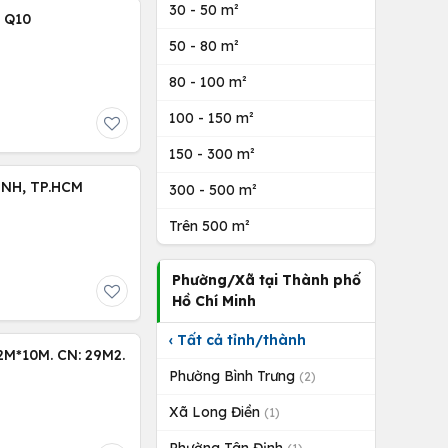
30 - 50 m²
 Q10
50 - 80 m²
80 - 100 m²
100 - 150 m²
150 - 300 m²
ÌNH, TP.HCM
300 - 500 m²
Trên 500 m²
Phường/Xã tại Thành phố
Hồ Chí Minh
‹ Tất cả tỉnh/thành
M*10M. CN: 29M2.
Phường Bình Trưng
(2)
Xã Long Điền
(1)