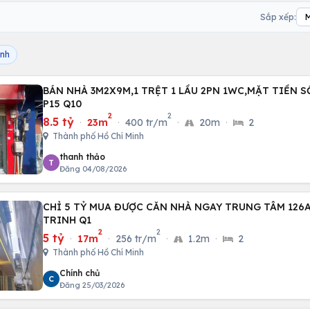
Sắp xếp:
inh
BÁN NHÀ 3M2X9M,1 TRỆT 1 LẦU 2PN 1WC,MẶT TIỀN S
P15 Q10
2
2
8.5 tỷ
·
23m
·
400 tr/m
·
20m
·
2
Thành phố Hồ Chí Minh
thanh thảo
T
Đăng 04/08/2026
CHỈ 5 TỶ MUA ĐƯỢC CĂN NHÀ NGAY TRUNG TÂM 126
TRINH Q1
2
2
5 tỷ
·
17m
·
256 tr/m
·
1.2m
·
2
Thành phố Hồ Chí Minh
Chính chủ
C
Đăng 25/03/2026