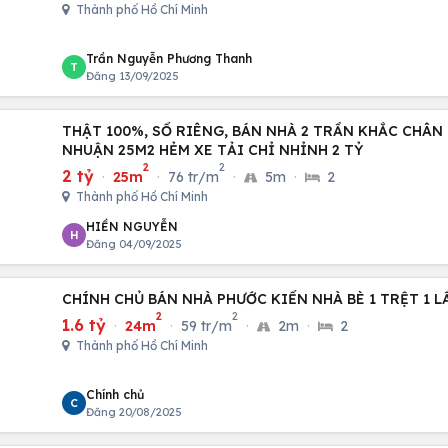
Thành phố Hồ Chí Minh
Trần Nguyễn Phương Thanh
T
Đăng 13/09/2025
THẬT 100%, SỔ RIÊNG, BÁN NHÀ 2 TRẦN KHẮC CHÂN
NHUẬN 25M2 HẺM XE TẢI CHỈ NHỈNH 2 TỶ
2
2
2 tỷ
·
25m
·
76 tr/m
·
5m
·
2
Thành phố Hồ Chí Minh
HIỀN NGUYỄN
H
Đăng 04/09/2025
CHÍNH CHỦ BÁN NHÀ PHƯỚC KIỂN NHÀ BÈ 1 TRỆT 1 L
2
2
1.6 tỷ
·
24m
·
59 tr/m
·
2m
·
2
Thành phố Hồ Chí Minh
Chính chủ
C
Đăng 20/08/2025