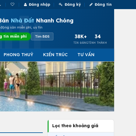
Đăng nhập
Đăng ký
Đăng tin
Bán
Nhà Đất
Nhanh Chóng
động sản miễn phí, uy tín
38K+
34
g tin miễn phí
Tìm BĐS
TIN ĐĂNG
TỈNH THÀNH
PHONG THUỶ
KIẾN TRÚC
TƯ VẤN
Lọc theo khoảng giá