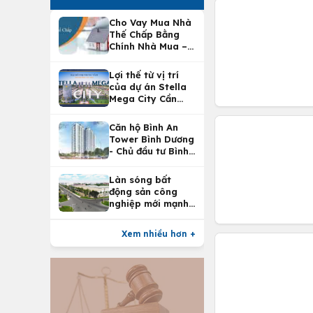
Cho Vay Mua Nhà
Thế Chấp Bằng
Chính Nhà Mua –
Lợi Ích Vay Mua
Nhà Tại
Lợi thế từ vị trí
Vietcombank
của dự án Stella
Mega City Cần
Thơ
Căn hộ Bình An
Tower Bình Dương
- Chủ đầu tư Bình
An Land
Làn sóng bất
động sản công
nghiệp mới mạnh
nhất 25 năm
Xem nhiều hơn +