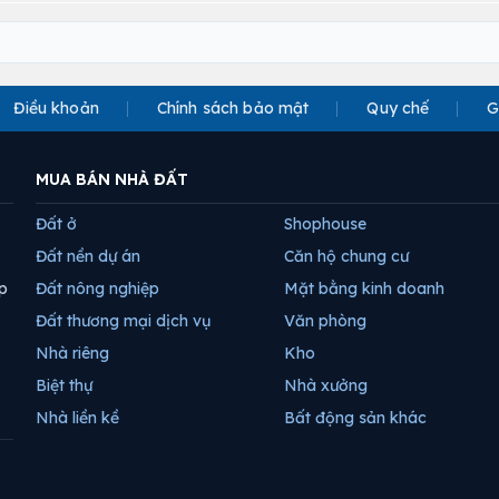
Điều khoản
Chính sách bảo mật
Quy chế
G
MUA BÁN NHÀ ĐẤT
Đất ở
Shophouse
Đất nền dự án
Căn hộ chung cư
p
Đất nông nghiệp
Mặt bằng kinh doanh
Đất thương mại dịch vụ
Văn phòng
Nhà riêng
Kho
Biệt thự
Nhà xưởng
Nhà liền kề
Bất động sản khác