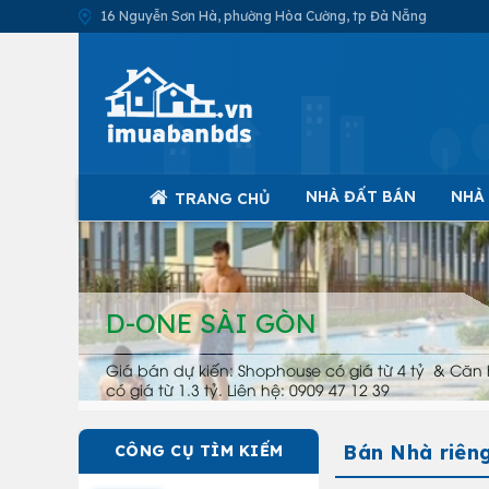
16 Nguyễn Sơn Hà, phường Hòa Cường, tp Đà Nẵng
NHÀ ĐẤT BÁN
NHÀ
TRANG CHỦ
D-ONE SÀI GÒN
Giá bán dự kiến: Shophouse có giá từ 4 tỷ & Căn 
có giá từ 1.3 tỷ. Liên hệ: 0909 47 12 39
Bán Nhà riêng
CÔNG CỤ TÌM KIẾM