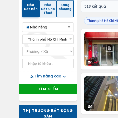
Nhà
Nhà
Sang
518 kết quả
Đất Bán
Đất Cho
nhượng
Thuê
Thành phố Hồ Chí M
Nhà riêng
6
Tìm nâng cao
8
THỊ TRƯỜNG BẤT ĐỘNG
SẢN