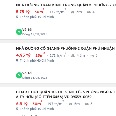
NHÀ ĐƯỜNG TRẦN BÌNH TRỌNG QUẬN 5 PHƯỜNG 2 C
2
2
5.75 tỷ
·
30m
·
172 tr/m
·
3m
·
4
Thành phố Hồ Chí Minh
Võ Tài
V
Đăng 15/08/2025
NHÀ ĐƯỜNG CÔ GIANG PHƯỜNG 2 QUẬN PHÚ NHUẬN 
2
2
4.95 tỷ
·
28m
·
171 tr/m
·
4.5m
·
3
Thành phố Hồ Chí Minh
Võ Tài
V
Đăng 14/08/2025
HẺM XE HƠI QUẬN 10- ĐH KINH TẾ- 3 PHÒNG NGỦ 4 
6 TỶ HƠN (SỐ TIẾN 3456) VŨ 0933910039
2
2
6.5 tỷ
·
30m
·
197 tr/m
·
5m
·
3
Thành phố Hồ Chí Minh