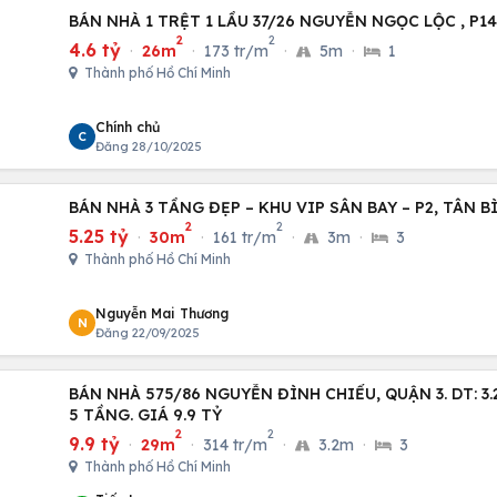
BÁN NHÀ 1 TRỆT 1 LẦU 37/26 NGUYỄN NGỌC LỘC , P14
2
2
4.6 tỷ
·
26m
·
173 tr/m
·
5m
·
1
Thành phố Hồ Chí Minh
Chính chủ
C
Đăng 28/10/2025
BÁN NHÀ 3 TẦNG ĐẸP – KHU VIP SÂN BAY – P2, TÂN B
2
2
5.25 tỷ
·
30m
·
161 tr/m
·
3m
·
3
Thành phố Hồ Chí Minh
Nguyễn Mai Thương
N
Đăng 22/09/2025
BÁN NHÀ 575/86 NGUYỄN ĐÌNH CHIỂU, QUẬN 3. DT: 3.2
5 TẦNG. GIÁ 9.9 TỶ
2
2
9.9 tỷ
·
29m
·
314 tr/m
·
3.2m
·
3
Thành phố Hồ Chí Minh