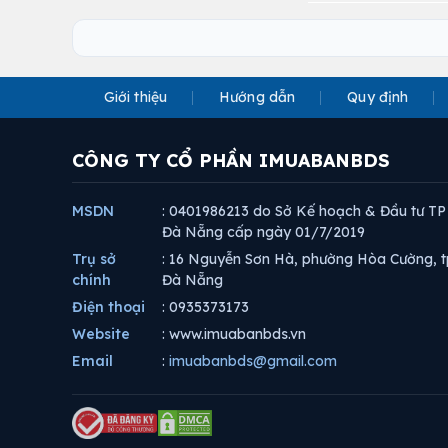
Giới thiệu
Hướng dẫn
Quy định
CÔNG TY CỔ PHẦN IMUABANBDS
MSDN
: 0401986213 do Sở Kế hoạch & Đầu tư TP
Đà Nẵng cấp ngày 01/7/2019
Trụ sở
: 16 Nguyễn Sơn Hà, phường Hòa Cường, t
chính
Đà Nẵng
Điện thoại
: 0935373173
Website
: www.imuabanbds.vn
Email
:
imuabanbds@gmail.com