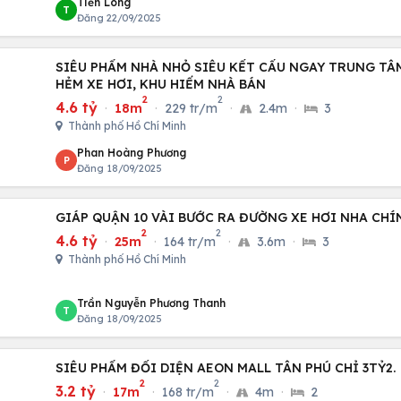
Tiến Long
T
Đăng 22/09/2025
SIÊU PHẨM NHÀ NHỎ SIÊU KẾT CẤU NGAY TRUNG TÂM
HẺM XE HƠI, KHU HIẾM NHÀ BÁN
2
2
4.6 tỷ
·
18m
·
229 tr/m
·
2.4m
·
3
Thành phố Hồ Chí Minh
Phan Hoàng Phương
P
Đăng 18/09/2025
GIÁP QUẬN 10 VÀI BƯỚC RA ĐƯỜNG XE HƠI NHA CHÍ
2
2
4.6 tỷ
·
25m
·
164 tr/m
·
3.6m
·
3
Thành phố Hồ Chí Minh
Trần Nguyễn Phương Thanh
T
Đăng 18/09/2025
SIÊU PHẨM ĐỐI DIỆN AEON MALL TÂN PHÚ CHỈ 3TỶ2.
2
2
3.2 tỷ
·
17m
·
168 tr/m
·
4m
·
2