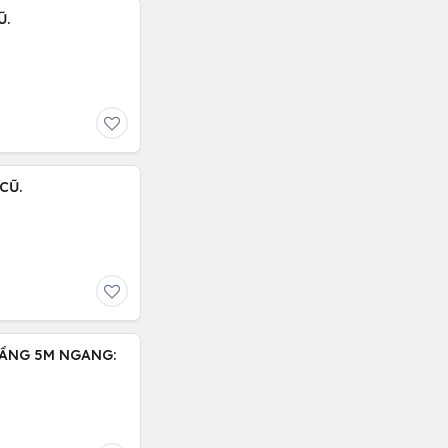
Ũ.
CŨ.
TẦNG 5M NGANG: