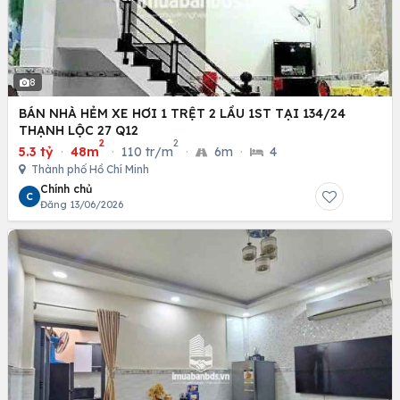
8
BÁN NHÀ HẺM XE HƠI 1 TRỆT 2 LẦU 1ST TẠI 134/24
THẠNH LỘC 27 Q12
2
2
5.3 tỷ
·
48m
·
110 tr/m
·
6m
·
4
Thành phố Hồ Chí Minh
Chính chủ
C
Đăng 13/06/2026