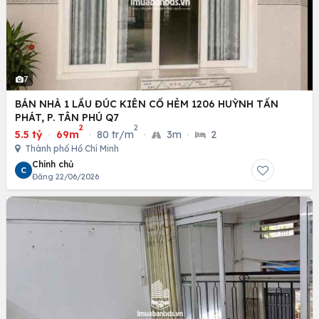
7
BÁN NHÀ 1 LẦU ĐÚC KIÊN CỐ HẺM 1206 HUỲNH TẤN
PHÁT, P. TÂN PHÚ Q7
2
2
5.5 tỷ
·
69m
·
80 tr/m
·
3m
·
2
Thành phố Hồ Chí Minh
Chính chủ
C
Đăng 22/06/2026