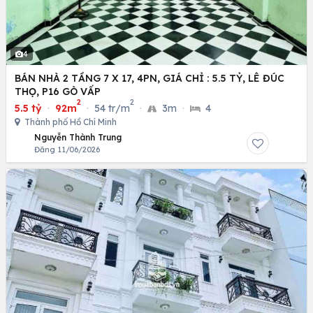
4
BÁN NHÀ 2 TẦNG 7 X 17, 4PN, GIÁ CHỈ : 5.5 TỶ, LÊ ĐÚC
THỌ, P16 GÒ VẤP
2
2
5.5 tỷ
·
92m
·
54 tr/m
·
3m
·
4
Thành phố Hồ Chí Minh
Nguyễn Thành Trung
Đăng 11/06/2026