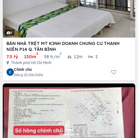
8
BÁN NHÀ TRỆT MT KINH DOANH CHUNG CƯ THANH
NIÊN P14 Q. TÂN BÌNH
2
2
7.5 tỷ
·
130m
·
58 tr/m
·
12m
·
2
Thành phố Hồ Chí Minh
Chính chủ
C
Đăng 22/06/2026