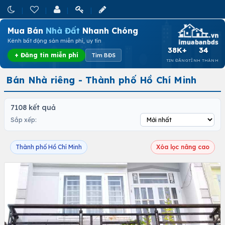
Mua Bán
Nhà Đất
Nhanh Chóng
Kênh bất động sản miễn phí, uy tín
38K+
34
+ Đăng tin miễn phí
Tìm BĐS
TIN ĐĂNG
TỈNH THÀNH
Bán Nhà riêng - Thành phố Hồ Chí Minh
7108 kết quả
Sắp xếp:
Thành phố Hồ Chí Minh
Xóa lọc nâng cao