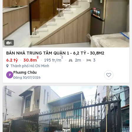
4
BÁN NHÀ TRUNG TÂM QUẬN 1 - 6,2 TỶ - 30,8M2
2
2
6.2 tỷ
·
30.8m
·
195 tr/m
·
2m
·
3
Thành phố Hồ Chí Minh
Phương Châu
P
Đăng 30/07/2026