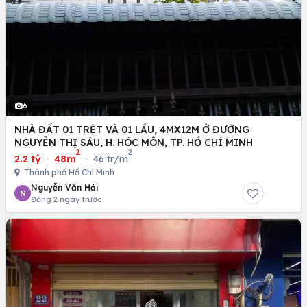
6
NHÀ ĐẤT 01 TRỆT VÀ 01 LẦU, 4MX12M Ở ĐƯỜNG
NGUYỄN THỊ SÁU, H. HÓC MÔN, TP. HỒ CHÍ MINH
2
2
2.2 tỷ
·
48m
·
46 tr/m
Thành phố Hồ Chí Minh
Nguyễn Văn Hải
N
Đăng 2 ngày trước