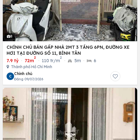
8
CHÍNH CHỦ BÁN GẤP NHÀ 2MT 3 TẦNG 6PN, ĐƯỜNG XE
HƠI TẠI ĐƯỜNG SỐ 11, BÌNH TÂN
2
2
7.9 tỷ
·
72m
·
110 tr/m
·
5m
·
6
Thành phố Hồ Chí Minh
Chính chủ
C
Đăng 09/07/2026