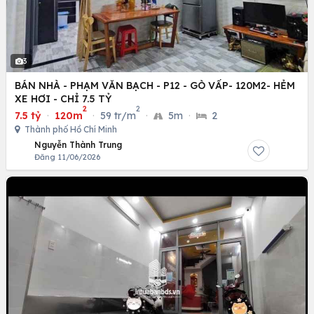
3
BÁN NHÀ - PHẠM VĂN BẠCH - P12 - GÒ VẤP- 120M2- HẺM
XE HƠI - CHỈ 7.5 TỶ
2
2
7.5 tỷ
·
120m
·
59 tr/m
·
5m
·
2
Thành phố Hồ Chí Minh
Nguyễn Thành Trung
Đăng 11/06/2026