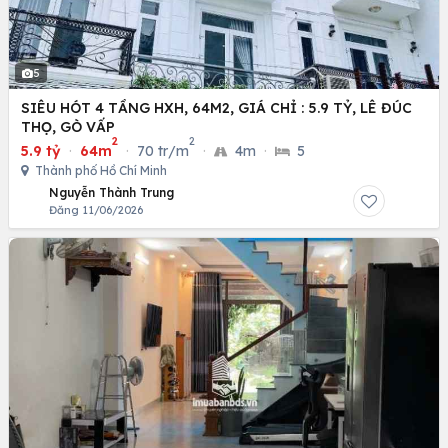
5
SIÊU HÓT 4 TẦNG HXH, 64M2, GIÁ CHỈ : 5.9 TỶ, LÊ ĐÚC
THỌ, GÒ VẤP
2
2
5.9 tỷ
·
64m
·
70 tr/m
·
4m
·
5
Thành phố Hồ Chí Minh
Nguyễn Thành Trung
Đăng 11/06/2026