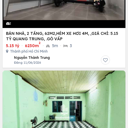
2
BÁN NHÀ, 2 TẦNG, 62M2,HẺM XE HƠI 4M, ,GIÁ CHỈ: 5.15
TỶ QUANG TRUNG, .GÒ VẤP
2
5.15 tỷ
·
6230m
·
5m
·
3
Thành phố Hồ Chí Minh
Nguyễn Thành Trung
Đăng 11/06/2026