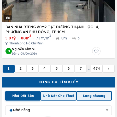
3
BÁN NHÀ RIÊNG 80M2 TẠI ĐƯỜNG THẠNH LỘC 14,
PHƯỜNG AN PHÚ ĐÔNG, TPHCM
2
2
5.8 tỷ
·
80m
·
73 tr/m
·
8m
·
3
Thành phố Hồ Chí Minh
Nguyễn Kim Vũ
N
Đăng 08/06/2026
1
2
3
4
5
6
7
474
...
CÔNG CỤ TÌM KIẾM
Nhà Đất Bán
Nhà Đất Cho Thuê
Sang nhượng
Nhà riêng