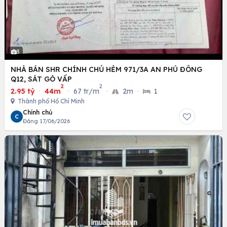
3
NHÀ BÁN SHR CHÍNH CHỦ HẺM 971/3A AN PHÚ ĐÔNG
Q12, SÁT GÒ VẤP
2
2
2.95 tỷ
·
44m
·
67 tr/m
·
2m
·
1
Thành phố Hồ Chí Minh
Chính chủ
C
Đăng 17/06/2026