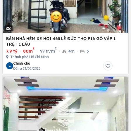
6
BÁN NHÀ HẺM XE HƠI 463 LÊ ĐỨC THỌ P16 GÒ VẤP 1
TRỆT 1 LẦU
2
2
7.9 tỷ
·
80m
·
99 tr/m
·
4m
·
3
Thành phố Hồ Chí Minh
Chính chủ
C
Đăng 13/06/2026