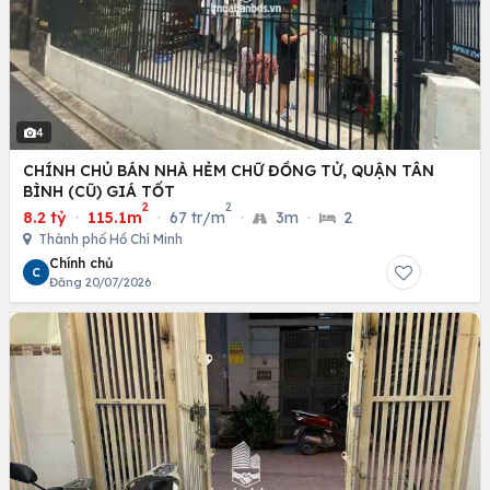
4
CHÍNH CHỦ BÁN NHÀ HẺM CHỮ ĐỒNG TỬ, QUẬN TÂN
BÌNH (CŨ) GIÁ TỐT
2
2
8.2 tỷ
·
115.1m
·
67 tr/m
·
3m
·
2
Thành phố Hồ Chí Minh
Chính chủ
C
Đăng 20/07/2026