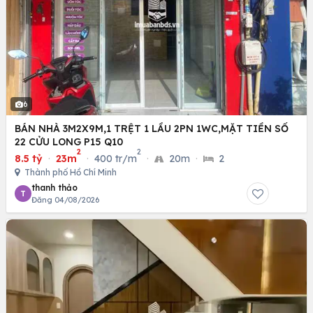
6
BÁN NHÀ 3M2X9M,1 TRỆT 1 LẦU 2PN 1WC,MẶT TIỀN SỐ
22 CỬU LONG P15 Q10
2
2
8.5 tỷ
·
23m
·
400 tr/m
·
20m
·
2
Thành phố Hồ Chí Minh
thanh thảo
T
Đăng 04/08/2026