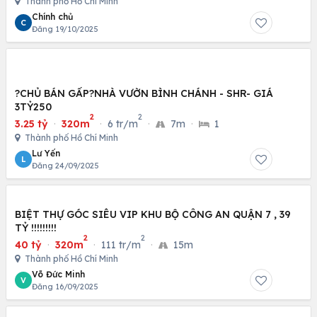
Thành phố Hồ Chí Minh
Chính chủ
C
Đăng 19/10/2025
?CHỦ BÁN GẤP?NHÀ VƯỜN BÌNH CHÁNH - SHR- GIÁ
3TỶ250
2
2
3.25 tỷ
·
320m
·
6 tr/m
·
7m
·
1
Thành phố Hồ Chí Minh
Lư Yến
L
Đăng 24/09/2025
BIỆT THỰ GÓC SIÊU VIP KHU BỘ CÔNG AN QUẬN 7 , 39
TỶ !!!!!!!!!
2
2
40 tỷ
·
320m
·
111 tr/m
·
15m
Thành phố Hồ Chí Minh
Võ Đức Minh
V
Đăng 16/09/2025