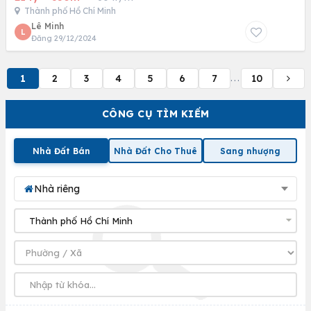
Thành phố Hồ Chí Minh
Lê Minh
L
Đăng 29/12/2024
1
2
3
4
5
6
7
10
...
CÔNG CỤ TÌM KIẾM
Nhà Đất Bán
Nhà Đất Cho Thuê
Sang nhượng
Nhà riêng