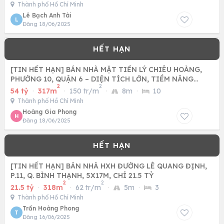
Thành phố Hồ Chí Minh
Lê Bạch Anh Tài
L
Đăng 18/06/2025
[TIN HẾT HẠN] BÁN NHÀ MẶT TIỀN LÝ CHIÊU HOÀNG,
PHƯỜNG 10, QUẬN 6 – DIỆN TÍCH LỚN, TIỀM NĂNG
2
2
KHAI THÁC CAO
54 tỷ
·
317m
·
150 tr/m
·
8m
·
10
Thành phố Hồ Chí Minh
Hoàng Gia Phong
H
Đăng 18/06/2025
[TIN HẾT HẠN] BÁN NHÀ HXH ĐƯỜNG LÊ QUANG ĐỊNH,
P.11, Q. BÌNH THẠNH, 5X17M, CHỈ 21.5 TỶ
2
2
21.5 tỷ
·
318m
·
62 tr/m
·
5m
·
3
Thành phố Hồ Chí Minh
Trần Hoàng Phong
T
Đăng 16/06/2025