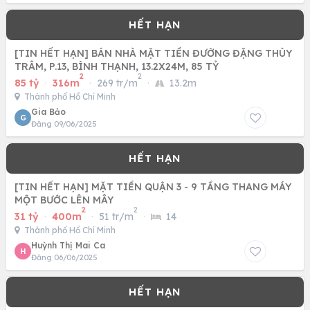
[TIN HẾT HẠN] BÁN NHÀ MẶT TIỀN ĐƯỜNG ĐẶNG THÙY
TRÂM, P.13, BÌNH THẠNH, 13.2X24M, 85 TỶ
2
2
85 tỷ
·
316m
·
269 tr/m
·
13.2m
Thành phố Hồ Chí Minh
Gia Bảo
G
Đăng 09/06/2025
[TIN HẾT HẠN] MẶT TIỀN QUẬN 3 - 9 TẦNG THANG MÁY
MỘT BƯỚC LÊN MÂY
2
2
31 tỷ
·
400m
·
51 tr/m
·
14
Thành phố Hồ Chí Minh
Huỳnh Thị Mai Ca
H
Đăng 06/06/2025