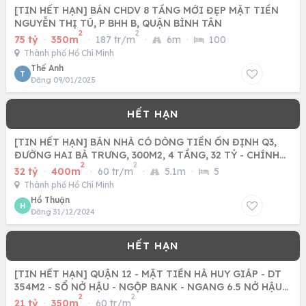
[TIN HẾT HẠN] BÁN CHDV 8 TẦNG MỚI ĐẸP MẶT TIỀN
NGUYỄN THỊ TÚ, P BHH B, QUẬN BÌNH TÂN
2
2
75 tỷ
·
350m
·
187 tr/m
·
6m
·
100
Thành phố Hồ Chí Minh
Thế Anh
T
Đăng 09/01/2025
[TIN HẾT HẠN] BÁN NHÀ CÓ DÒNG TIỀN ỔN ĐỊNH Q3,
ĐƯỜNG HAI BÀ TRƯNG, 300M2, 4 TẦNG, 32 TỶ - CHÍNH
2
2
CHỦ
32 tỷ
·
400m
·
60 tr/m
·
5.1m
·
5
Thành phố Hồ Chí Minh
Hồ Thuận
H
Đăng 31/12/2024
[TIN HẾT HẠN] QUẬN 12 - MẶT TIỀN HÀ HUY GIÁP - DT
354M2 - SỔ NỞ HẬU - NGỘP BANK - NGANG 6.5 NỞ HẬU
2
2
10 - GIÁ 21 TỶ
21 tỷ
·
350m
·
60 tr/m