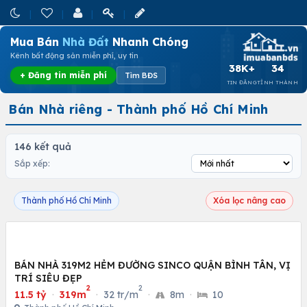
Mua Bán
Nhà Đất
Nhanh Chóng
Kênh bất động sản miễn phí, uy tín
38K+
34
+ Đăng tin miễn phí
Tìm BĐS
TIN ĐĂNG
TỈNH THÀNH
Bán Nhà riêng - Thành phố Hồ Chí Minh
146 kết quả
Sắp xếp:
Thành phố Hồ Chí Minh
Xóa lọc nâng cao
BÁN NHÀ 319M2 HẺM ĐƯỜNG SINCO QUẬN BÌNH TÂN, VỊ
TRÍ SIÊU ĐẸP
2
2
11.5 tỷ
·
319m
·
32 tr/m
·
8m
·
10