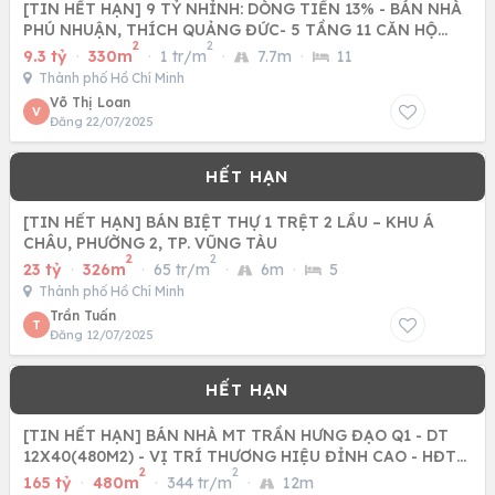
[TIN HẾT HẠN] 9 TỶ NHỈNH: DÒNG TIỂN 13% - BÁN NHÀ
PHÚ NHUẬN, THÍCH QUẢNG ĐỨC- 5 TẦNG 11 CĂN HỘ
2
2
DỊCH VỤ- DTS 330M2
9.3 tỷ
·
330m
·
1 tr/m
·
7.7m
·
11
Thành phố Hồ Chí Minh
Võ Thị Loan
V
Đăng 22/07/2025
[TIN HẾT HẠN] BÁN BIỆT THỰ 1 TRỆT 2 LẦU – KHU Á
CHÂU, PHƯỜNG 2, TP. VŨNG TÀU
2
2
23 tỷ
·
326m
·
65 tr/m
·
6m
·
5
Thành phố Hồ Chí Minh
Trần Tuấn
T
Đăng 12/07/2025
[TIN HẾT HẠN] BÁN NHÀ MT TRẦN HƯNG ĐẠO Q1 - DT
12X40(480M2) - VỊ TRÍ THƯƠNG HIỆU ĐỈNH CAO - HĐT
2
2
600TR/TH
165 tỷ
·
480m
·
344 tr/m
·
12m