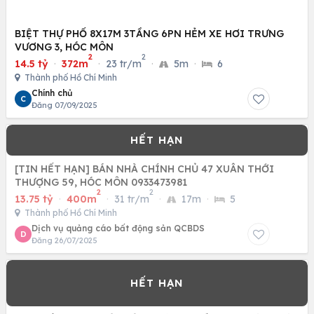
BIỆT THỰ PHỐ 8X17M 3TẦNG 6PN HẺM XE HƠI TRƯNG
VƯƠNG 3, HÓC MÔN
2
2
14.5 tỷ
·
372m
·
23 tr/m
·
5m
·
6
Thành phố Hồ Chí Minh
Chính chủ
C
Đăng 07/09/2025
[TIN HẾT HẠN] BÁN NHÀ CHÍNH CHỦ 47 XUÂN THỚI
THƯỢNG 59, HÓC MÔN 0933473981
2
2
13.75 tỷ
·
400m
·
31 tr/m
·
17m
·
5
Thành phố Hồ Chí Minh
Dịch vụ quảng cáo bất động sản QCBDS
D
Đăng 26/07/2025