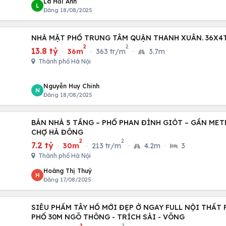
Lã Hải Anh
L
Đăng 18/08/2025
NHÀ MẶT PHỐ TRUNG TÂM QUẬN THANH XUÂN. 36X4
2
2
13.8 tỷ
·
36m
·
363 tr/m
·
3.7m
Thành phố Hà Nội
Nguyễn Huy Chinh
N
Đăng 18/08/2025
BÁN NHÀ 5 TẦNG – PHỐ PHAN ĐÌNH GIÓT – GẦN MET
CHỢ HÀ ĐÔNG
2
2
7.2 tỷ
·
30m
·
213 tr/m
·
4.2m
·
3
Thành phố Hà Nội
Hoàng Thị Thuý
H
Đăng 17/08/2025
SIÊU PHẨM TÂY HỒ MỚI ĐẸP Ở NGAY FULL NỘI THẤT RẤT HIẾM , CÁCH
PHỐ 30M NGÕ THÔNG - TRÍCH SÀI - VÕNG
2
2