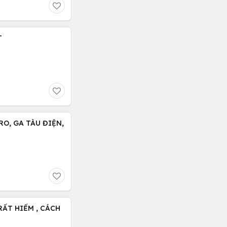
T
RO, GA TÀU ĐIỆN,