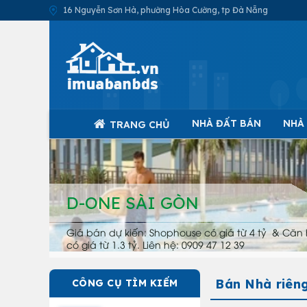
16 Nguyễn Sơn Hà, phường Hòa Cường, tp Đà Nẵng
NHÀ ĐẤT BÁN
NHÀ
TRANG CHỦ
D-ONE SÀI GÒN
Giá bán dự kiến: Shophouse có giá từ 4 tỷ & Căn 
có giá từ 1.3 tỷ. Liên hệ: 0909 47 12 39
Bán Nhà riên
CÔNG CỤ TÌM KIẾM