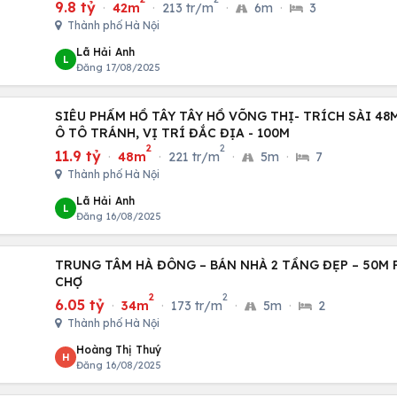
9.8 tỷ
·
42m
·
213 tr/m
·
6m
·
3
Thành phố Hà Nội
Lã Hải Anh
L
Đăng 17/08/2025
SIÊU PHẨM HỒ TÂY TÂY HỒ VÕNG THỊ- TRÍCH SÀI 48M 5 TẦNG 30M RA
Ô TÔ TRÁNH, VỊ TRÍ ĐẮC ĐỊA - 100M
2
2
11.9 tỷ
·
48m
·
221 tr/m
·
5m
·
7
Thành phố Hà Nội
Lã Hải Anh
L
Đăng 16/08/2025
TRUNG TÂM HÀ ĐÔNG – BÁN NHÀ 2 TẦNG ĐẸP – 50M 
CHỢ
2
2
6.05 tỷ
·
34m
·
173 tr/m
·
5m
·
2
Thành phố Hà Nội
Hoàng Thị Thuý
H
Đăng 16/08/2025