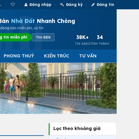
Đăng nhập
Đăng ký
Đăng tin
Bán
Nhà Đất
Nhanh Chóng
động sản miễn phí, uy tín
38K+
34
g tin miễn phí
Tìm BĐS
TIN ĐĂNG
TỈNH THÀNH
PHONG THUỶ
KIẾN TRÚC
TƯ VẤN
Lọc theo khoảng giá