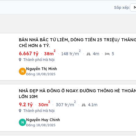
Sắp xếp:
BÁN NHÀ BẮC TỪ LIÊM, DÒNG TIỀN 25 TRIỆU/ THÁNG
CHỈ HƠN 6 TỶ.
2
2
6.667 tỷ
·
38m
·
148 tr/m
·
4m
·
5
Thành phố Hà Nội
Nguyễn Thị Minh
N
Đăng 18/08/2025
NHÀ ĐẸP HÀ ĐÔNG Ở NGAY. ĐƯỜNG THÔNG HÈ THOÁ
LỚN 10M
2
2
9.2 tỷ
·
30m
·
307 tr/m
·
4.1m
Thành phố Hà Nội
Nguyễn Huy Chinh
N
Đăng 18/08/2025