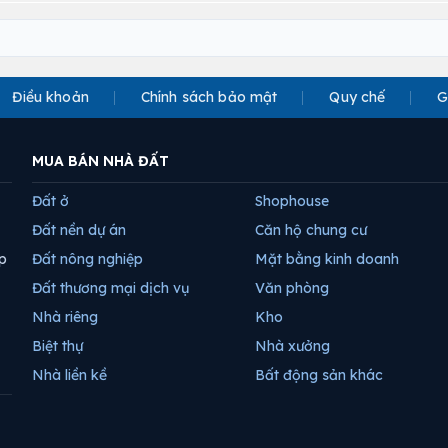
Điều khoản
Chính sách bảo mật
Quy chế
G
MUA BÁN NHÀ ĐẤT
Đất ở
Shophouse
Đất nền dự án
Căn hộ chung cư
p
Đất nông nghiệp
Mặt bằng kinh doanh
Đất thương mại dịch vụ
Văn phòng
Nhà riêng
Kho
Biệt thự
Nhà xưởng
Nhà liền kề
Bất động sản khác