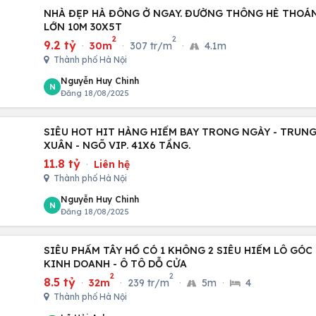
NHÀ ĐẸP HÀ ĐÔNG Ở NGAY. ĐƯỜNG THÔNG HÈ THOÁ
LỚN 10M 30X5T
2
2
9.2 tỷ
·
30m
·
307 tr/m
·
4.1m
Thành phố Hà Nội
Nguyễn Huy Chinh
N
Đăng 18/08/2025
SIÊU HOT HIT HÀNG HIẾM BAY TRONG NGÀY - TRUN
XUÂN - NGÕ VIP. 41X6 TẦNG.
11.8 tỷ
·
Liên hệ
Thành phố Hà Nội
Nguyễn Huy Chinh
N
Đăng 18/08/2025
SIÊU PHẨM TÂY HỒ CÓ 1 KHÔNG 2 SIÊU HIẾM LÔ GÓC - NGÕ THÔ
KINH DOANH - Ô TÔ DỖ CỬA
2
2
8.5 tỷ
·
32m
·
239 tr/m
·
5m
·
4
Thành phố Hà Nội