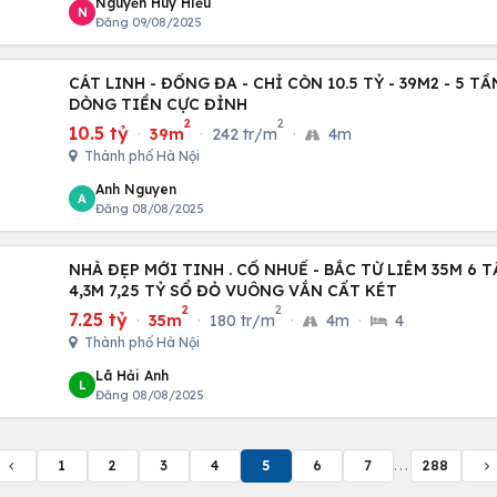
Nguyễn Huy Hiếu
N
Đăng 09/08/2025
CÁT LINH - ĐỐNG ĐA - CHỈ CÒN 10.5 TỶ - 39M2 - 5 T
DÒNG TIỀN CỰC ĐỈNH
2
2
10.5 tỷ
·
39m
·
242 tr/m
·
4m
Thành phố Hà Nội
Anh Nguyen
A
Đăng 08/08/2025
NHÀ ĐẸP MỚI TINH . CỔ NHUẾ - BẮC TỪ LIÊM 35M 6 
4,3M 7,25 TỶ SỔ ĐỎ VUÔNG VẮN CẤT KÉT
2
2
7.25 tỷ
·
35m
·
180 tr/m
·
4m
·
4
Thành phố Hà Nội
Lã Hải Anh
L
Đăng 08/08/2025
1
2
3
4
5
6
7
...
288