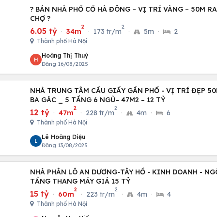
? BÁN NHÀ PHỐ CỔ HÀ ĐÔNG – VỊ TRÍ VÀNG – 50M RA
CHỢ ?
2
2
6.05 tỷ
·
34m
·
173 tr/m
·
5m
·
2
Thành phố Hà Nội
Hoàng Thị Thuý
H
Đăng 16/08/2025
NHÀ TRUNG TÂM CẦU GIẤY GẦN PHỐ - VỊ TRÍ ĐẸP 50
BA GÁC _ 5 TẦNG 6 NGỦ– 47M2 – 12 TỶ
2
2
12 tỷ
·
47m
·
228 tr/m
·
4m
·
6
Thành phố Hà Nội
Lê Hoàng Diệu
L
Đăng 13/08/2025
NHÀ PHÂN LÔ AN DƯƠNG-TÂY HỒ - KINH DOANH - NG
TẦNG THANG MÁY GIÁ 15 TỶ
2
2
15 tỷ
·
60m
·
223 tr/m
·
4m
·
4
Thành phố Hà Nội