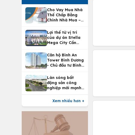
Cho Vay Mua Nhà
Thế Chấp Bằng
Chính Nhà Mua –
Lợi Ích Vay Mua
Nhà Tại
Lợi thế từ vị trí
Vietcombank
của dự án Stella
Mega City Cần
Thơ
Căn hộ Bình An
Tower Bình Dương
- Chủ đầu tư Bình
An Land
Làn sóng bất
động sản công
nghiệp mới mạnh
nhất 25 năm
Xem nhiều hơn +