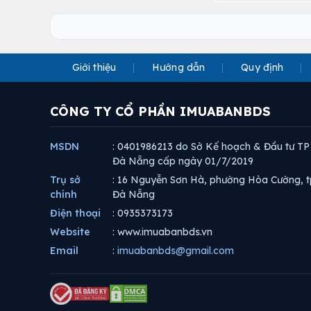
Giới thiệu
Hướng dẫn
Quy định
CÔNG TY CỔ PHẦN IMUABANBDS
MSDN
: 0401986213 do Sở Kế hoạch & Đầu tư TP
Đà Nẵng cấp ngày 01/7/2019
Trụ sở
: 16 Nguyễn Sơn Hà, phường Hòa Cường, t
chính
Đà Nẵng
Điện thoại
: 0935373173
Website
: www.imuabanbds.vn
Email
:
imuabanbds@gmail.com