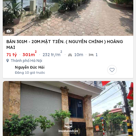
2
BÁN 301M - 20M.MẶT TIỀN. ( NGUYỄN CHÍNH ) HOÀNG
MAI
2
2
71 tỷ
·
301m
·
232 tr/m
·
10m
·
1
Thành phố Hà Nội
Nguyễn Đức Hải
Đăng 10 giờ trước