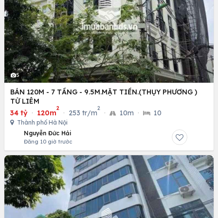
5
BÁN 120M - 7 TẦNG - 9.5M.MẶT TIỀN.(THỤY PHƯƠNG )
TỪ LIÊM
2
2
34 tỷ
·
120m
·
253 tr/m
·
10m
·
10
Thành phố Hà Nội
Nguyễn Đức Hải
Đăng 10 giờ trước