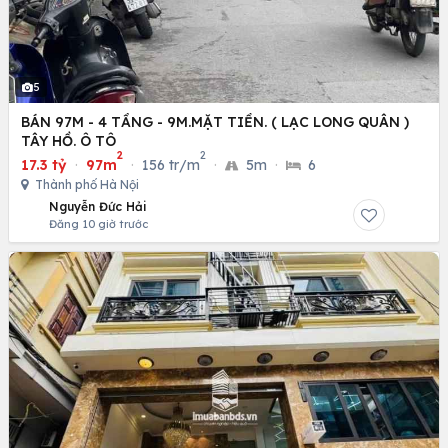
5
BÁN 97M - 4 TẦNG - 9M.MẶT TIỀN. ( LẠC LONG QUÂN )
TÂY HỒ. Ô TÔ
2
2
17.3 tỷ
·
97m
·
156 tr/m
·
5m
·
6
Thành phố Hà Nội
Nguyễn Đức Hải
Đăng 10 giờ trước