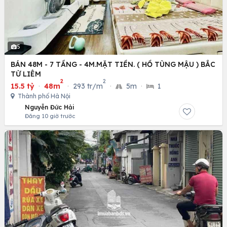
5
BÁN 48M - 7 TẦNG - 4M.MẶT TIỀN. ( HỒ TÙNG MẬU ) BẮC
TỪ LIÊM
2
2
15.5 tỷ
·
48m
·
293 tr/m
·
5m
·
1
Thành phố Hà Nội
Nguyễn Đức Hải
Đăng 10 giờ trước