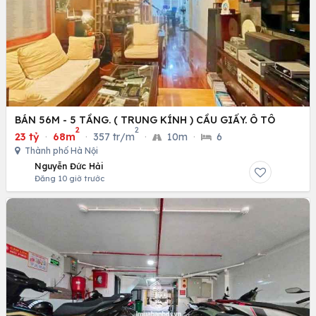
BÁN 56M - 5 TẦNG. ( TRUNG KÍNH ) CẦU GIẤY. Ô TÔ
2
2
23 tỷ
·
68m
·
357 tr/m
·
10m
·
6
Thành phố Hà Nội
Nguyễn Đức Hải
Đăng 10 giờ trước