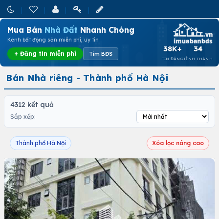
Mua Bán
Nhà Đất
Nhanh Chóng
Kênh bất động sản miễn phí, uy tín
38K+
34
+ Đăng tin miễn phí
Tìm BĐS
TIN ĐĂNG
TỈNH THÀNH
Bán Nhà riêng - Thành phố Hà Nội
4312 kết quả
Sắp xếp:
Thành phố Hà Nội
Xóa lọc nâng cao