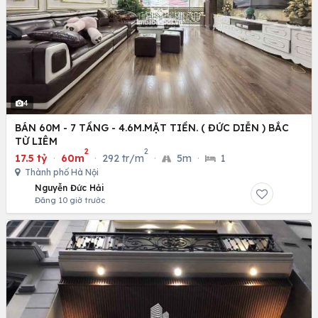
4
BÁN 60M - 7 TẦNG - 4.6M.MẶT TIỀN. ( ĐỨC DIỄN ) BẮC
TỪ LIÊM
2
2
17.5 tỷ
·
60m
·
292 tr/m
·
5m
·
1
Thành phố Hà Nội
Nguyễn Đức Hải
Đăng 10 giờ trước