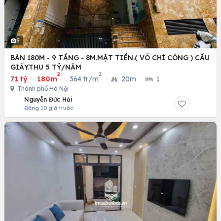
5
BÁN 180M - 9 TẦNG - 8M.MẶT TIỀN.( VÕ CHÍ CÔNG ) CẦU
GIẤY.THU 5 TỶ/NĂM
2
2
71 tỷ
·
180m
·
364 tr/m
·
20m
·
1
Thành phố Hà Nội
Nguyễn Đức Hải
Đăng 10 giờ trước