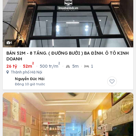
4
BÁN 52M - 8 TẦNG. ( ĐƯỜNG BƯỞI ) BA ĐÌNH. Ô TÔ KINH
DOANH
2
2
26 tỷ
·
52m
·
500 tr/m
·
5m
·
1
Thành phố Hà Nội
Nguyễn Đức Hải
Đăng 10 giờ trước