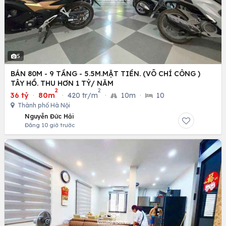
5
BÁN 80M - 9 TẦNG - 5.5M.MẶT TIỀN. (VÕ CHÍ CÔNG )
TÂY HỒ. THU HƠN 1 TỶ/ NĂM
2
2
36 tỷ
·
80m
·
420 tr/m
·
10m
·
10
Thành phố Hà Nội
Nguyễn Đức Hải
Đăng 10 giờ trước