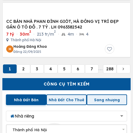
CC BÁN NHÀ PHAN ĐÌNH GIÓT, HÀ ĐÔNG VỊ TRÍ ĐẸP
GẦN Ô TÔ ĐỖ . 7 TỶ . LH 0963382542
2
2
7 tỷ
·
30m
·
213 tr/m
·
4m
·
4
Thành phố Hà Nội
Hoàng Đăng Khoa
H
Đăng 22/09/2025
1
2
3
4
5
6
7
288
...
CÔNG CỤ TÌM KIẾM
Nhà Đất Bán
Nhà Đất Cho Thuê
Sang nhượng
Nhà riêng