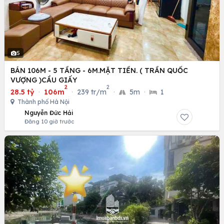
5
BÁN 106M - 5 TẦNG - 6M.MẶT TIỀN. ( TRẦN QUỐC
VƯỢNG )CẦU GIẤY
2
2
28.5 tỷ
·
106m
·
239 tr/m
·
5m
·
1
Thành phố Hà Nội
Nguyễn Đức Hải
Đăng 10 giờ trước