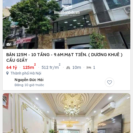
3
BÁN 125M - 10 TẦNG - 9.6M.MẠT TIỀN. ( DƯƠNG KHUÊ )
CẦU GIẤY
2
2
64 tỷ
·
125m
·
512 tr/m
·
10m
·
1
Thành phố Hà Nội
Nguyễn Đức Hải
Đăng 10 giờ trước