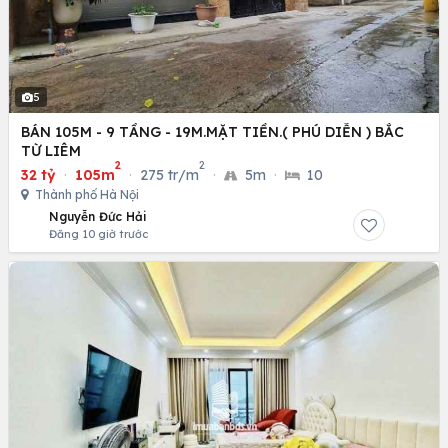
5
BÁN 105M - 9 TẦNG - 19M.MẶT TIỀN.( PHÚ DIỄN ) BẮC
TỪ LIÊM
2
2
32 tỷ
·
105m
·
275 tr/m
·
5m
·
10
Thành phố Hà Nội
Nguyễn Đức Hải
Đăng 10 giờ trước