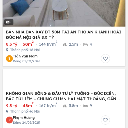
5
BÁN NHÀ DÂN XÂY DT 50M TẠI AN THỌ AN KHÁNH HOÀI
ĐỨC HÀ NỘI GIÁ 8.X TỶ
2
2
8.3 tỷ
·
50m
·
144 tr/m
·
2.5m
·
4
Thành phố Hà Nội
Trần văn Nam
T
Đăng 01/02/2026
KHÔNG GIAN SỐNG & ĐẦU TƯ LÝ TƯỞNG – ĐỨC DIỄN,
BẮC TỪ LIÊM – CHUNG CƯ MN HAI MẶT THOÁNG, GẦN Ô
2
2
TÔ
9.3 tỷ
·
48m
·
167 tr/m
·
3.8m
·
9
Thành phố Hà Nội
Phạm Hương
P
Đăng 24/09/2025