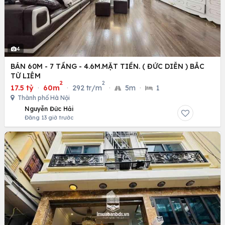
4
BÁN 60M - 7 TẦNG - 4.6M.MẶT TIỀN. ( ĐỨC DIỄN ) BẮC
TỪ LIÊM
2
2
17.5 tỷ
·
60m
·
292 tr/m
·
5m
·
1
Thành phố Hà Nội
Nguyễn Đức Hải
Đăng 13 giờ trước