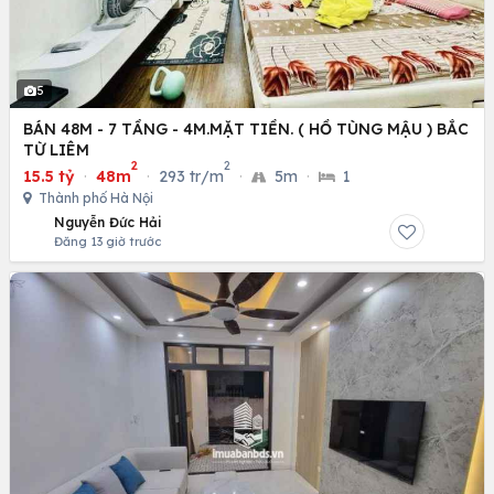
5
BÁN 48M - 7 TẦNG - 4M.MẶT TIỀN. ( HỒ TÙNG MẬU ) BẮC
TỪ LIÊM
2
2
15.5 tỷ
·
48m
·
293 tr/m
·
5m
·
1
Thành phố Hà Nội
Nguyễn Đức Hải
Đăng 13 giờ trước