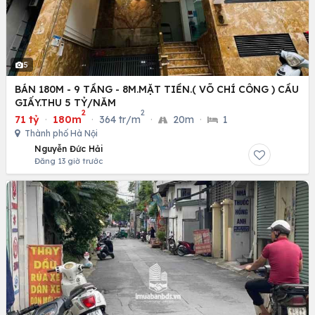
5
BÁN 180M - 9 TẦNG - 8M.MẶT TIỀN.( VÕ CHÍ CÔNG ) CẦU
GIẤY.THU 5 TỶ/NĂM
2
2
71 tỷ
·
180m
·
364 tr/m
·
20m
·
1
Thành phố Hà Nội
Nguyễn Đức Hải
Đăng 13 giờ trước