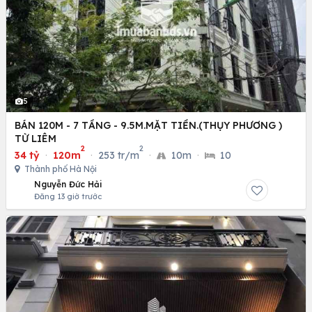
5
BÁN 120M - 7 TẦNG - 9.5M.MẶT TIỀN.(THỤY PHƯƠNG )
TỪ LIÊM
2
2
34 tỷ
·
120m
·
253 tr/m
·
10m
·
10
Thành phố Hà Nội
Nguyễn Đức Hải
Đăng 13 giờ trước