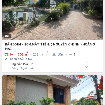
2
BÁN 301M - 20M.MẶT TIỀN. ( NGUYỄN CHÍNH ) HOÀNG
MAI
2
2
71 tỷ
·
301m
·
232 tr/m
·
10m
·
1
Thành phố Hà Nội
Nguyễn Đức Hải
Đăng 13 giờ trước