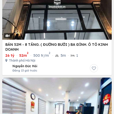
4
BÁN 52M - 8 TẦNG. ( ĐƯỜNG BƯỞI ) BA ĐÌNH. Ô TÔ KINH
DOANH
2
2
26 tỷ
·
52m
·
500 tr/m
·
5m
·
1
Thành phố Hà Nội
Nguyễn Đức Hải
Đăng 13 giờ trước