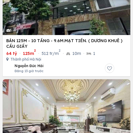
3
BÁN 125M - 10 TẦNG - 9.6M.MẠT TIỀN. ( DƯƠNG KHUÊ )
CẦU GIẤY
2
2
64 tỷ
·
125m
·
512 tr/m
·
10m
·
1
Thành phố Hà Nội
Nguyễn Đức Hải
Đăng 13 giờ trước