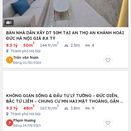
5
BÁN NHÀ DÂN XÂY DT 50M TẠI AN THỌ AN KHÁNH HOÀI
ĐỨC HÀ NỘI GIÁ 8.X TỶ
2
2
8.3 tỷ
·
50m
·
144 tr/m
·
2.5m
·
4
Thành phố Hà Nội
Trần văn Nam
T
Đăng 01/02/2026
KHÔNG GIAN SỐNG & ĐẦU TƯ LÝ TƯỞNG – ĐỨC DIỄN,
BẮC TỪ LIÊM – CHUNG CƯ MN HAI MẶT THOÁNG, GẦN Ô
2
2
TÔ
9.3 tỷ
·
48m
·
167 tr/m
·
3.8m
·
9
Thành phố Hà Nội
Phạm Hương
P
Đăng 24/09/2025