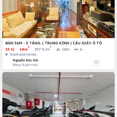
BÁN 56M - 5 TẦNG. ( TRUNG KÍNH ) CẦU GIẤY. Ô TÔ
2
2
23 tỷ
·
68m
·
357 tr/m
·
10m
·
6
Thành phố Hà Nội
Nguyễn Đức Hải
Đăng 13 giờ trước