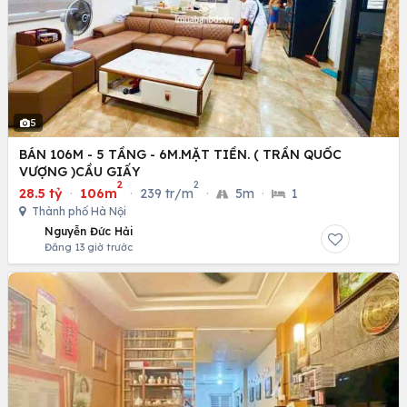
5
BÁN 106M - 5 TẦNG - 6M.MẶT TIỀN. ( TRẦN QUỐC
VƯỢNG )CẦU GIẤY
2
2
28.5 tỷ
·
106m
·
239 tr/m
·
5m
·
1
Thành phố Hà Nội
Nguyễn Đức Hải
Đăng 13 giờ trước