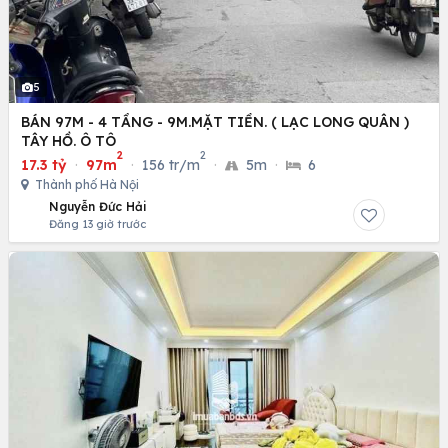
5
BÁN 97M - 4 TẦNG - 9M.MẶT TIỀN. ( LẠC LONG QUÂN )
TÂY HỒ. Ô TÔ
2
2
17.3 tỷ
·
97m
·
156 tr/m
·
5m
·
6
Thành phố Hà Nội
Nguyễn Đức Hải
Đăng 13 giờ trước