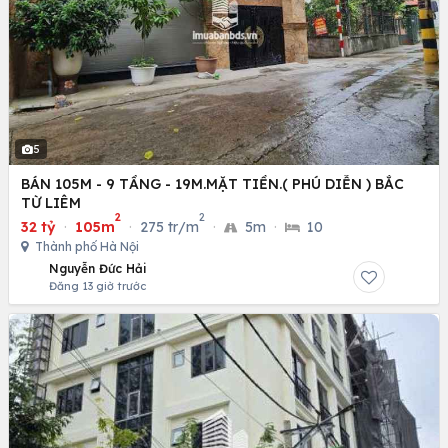
5
BÁN 105M - 9 TẦNG - 19M.MẶT TIỀN.( PHÚ DIỄN ) BẮC
TỪ LIÊM
2
2
32 tỷ
·
105m
·
275 tr/m
·
5m
·
10
Thành phố Hà Nội
Nguyễn Đức Hải
Đăng 13 giờ trước