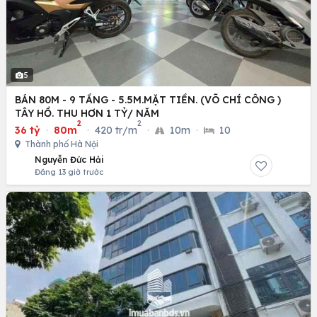
5
BÁN 80M - 9 TẦNG - 5.5M.MẶT TIỀN. (VÕ CHÍ CÔNG )
TÂY HỒ. THU HƠN 1 TỶ/ NĂM
2
2
36 tỷ
·
80m
·
420 tr/m
·
10m
·
10
Thành phố Hà Nội
Nguyễn Đức Hải
Đăng 13 giờ trước