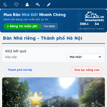
Mua Bán
Nhà Đất
Nhanh Chóng
Kênh bất động sản miễn phí, uy tín
38K+
34
+ Đăng tin miễn phí
Tìm BĐS
TIN ĐĂNG
TỈNH THÀNH
Bán Nhà riêng - Thành phố Hà Nội
4312 kết quả
Sắp xếp:
Thành phố Hà Nội
Xóa lọc nâng cao