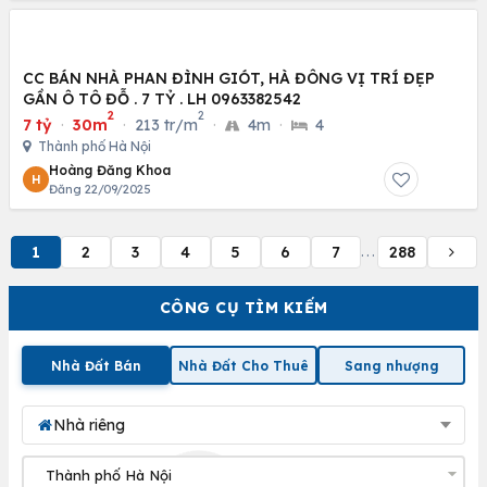
CC BÁN NHÀ PHAN ĐÌNH GIÓT, HÀ ĐÔNG VỊ TRÍ ĐẸP
GẦN Ô TÔ ĐỖ . 7 TỶ . LH 0963382542
2
2
7 tỷ
·
30m
·
213 tr/m
·
4m
·
4
Thành phố Hà Nội
Hoàng Đăng Khoa
H
Đăng 22/09/2025
1
2
3
4
5
6
7
288
...
CÔNG CỤ TÌM KIẾM
Nhà Đất Bán
Nhà Đất Cho Thuê
Sang nhượng
Nhà riêng