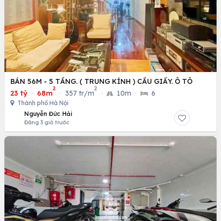
BÁN 56M - 5 TẦNG. ( TRUNG KÍNH ) CẦU GIẤY. Ô TÔ
2
2
23 tỷ
·
68m
·
357 tr/m
·
10m
·
6
Thành phố Hà Nội
Nguyễn Đức Hải
Đăng 3 giờ trước