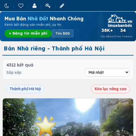
Mua Bán
Nhà Đất
Nhanh Chóng
Kênh bất động sản miễn phí, uy tín
38K+
34
+ Đăng tin miễn phí
Tìm BĐS
TIN ĐĂNG
TỈNH THÀNH
Bán Nhà riêng - Thành phố Hà Nội
4312 kết quả
Sắp xếp:
Thành phố Hà Nội
Xóa lọc nâng cao