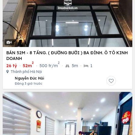
4
BÁN 52M - 8 TẦNG. ( ĐƯỜNG BƯỞI ) BA ĐÌNH. Ô TÔ KINH
DOANH
2
2
26 tỷ
·
52m
·
500 tr/m
·
5m
·
1
Thành phố Hà Nội
Nguyễn Đức Hải
Đăng 3 giờ trước