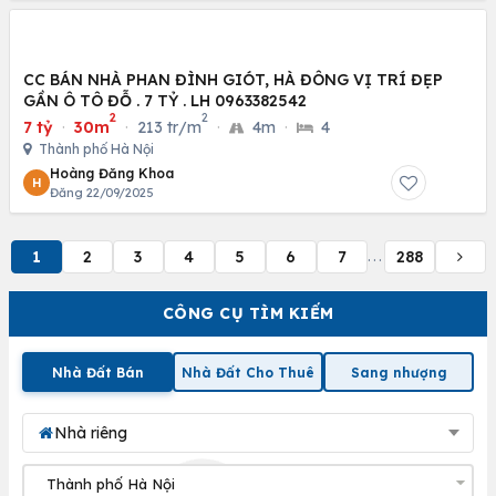
CC BÁN NHÀ PHAN ĐÌNH GIÓT, HÀ ĐÔNG VỊ TRÍ ĐẸP
GẦN Ô TÔ ĐỖ . 7 TỶ . LH 0963382542
2
2
7 tỷ
·
30m
·
213 tr/m
·
4m
·
4
Thành phố Hà Nội
Hoàng Đăng Khoa
H
Đăng 22/09/2025
1
2
3
4
5
6
7
288
...
CÔNG CỤ TÌM KIẾM
Nhà Đất Bán
Nhà Đất Cho Thuê
Sang nhượng
Nhà riêng