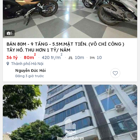
5
BÁN 80M - 9 TẦNG - 5.5M.MẶT TIỀN. (VÕ CHÍ CÔNG )
TÂY HỒ. THU HƠN 1 TỶ/ NĂM
2
2
36 tỷ
·
80m
·
420 tr/m
·
10m
·
10
Thành phố Hà Nội
Nguyễn Đức Hải
Đăng 3 giờ trước