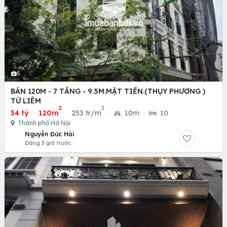
5
BÁN 120M - 7 TẦNG - 9.5M.MẶT TIỀN.(THỤY PHƯƠNG )
TỪ LIÊM
2
2
34 tỷ
·
120m
·
253 tr/m
·
10m
·
10
Thành phố Hà Nội
Nguyễn Đức Hải
Đăng 3 giờ trước