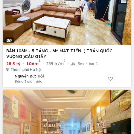
5
BÁN 106M - 5 TẦNG - 6M.MẶT TIỀN. ( TRẦN QUỐC
VƯỢNG )CẦU GIẤY
2
2
28.5 tỷ
·
106m
·
239 tr/m
·
5m
·
1
Thành phố Hà Nội
Nguyễn Đức Hải
Đăng 3 giờ trước