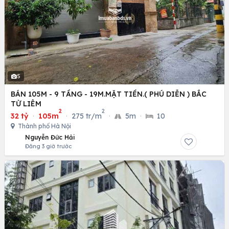
5
BÁN 105M - 9 TẦNG - 19M.MẶT TIỀN.( PHÚ DIỄN ) BẮC
TỪ LIÊM
2
2
32 tỷ
·
105m
·
275 tr/m
·
5m
·
10
Thành phố Hà Nội
Nguyễn Đức Hải
Đăng 3 giờ trước