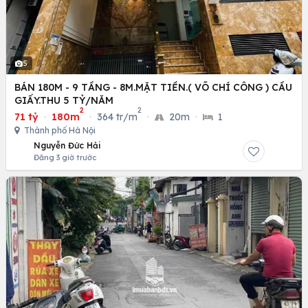
5
BÁN 180M - 9 TẦNG - 8M.MẶT TIỀN.( VÕ CHÍ CÔNG ) CẦU
GIẤY.THU 5 TỶ/NĂM
2
2
71 tỷ
·
180m
·
364 tr/m
·
20m
·
1
Thành phố Hà Nội
Nguyễn Đức Hải
Đăng 3 giờ trước