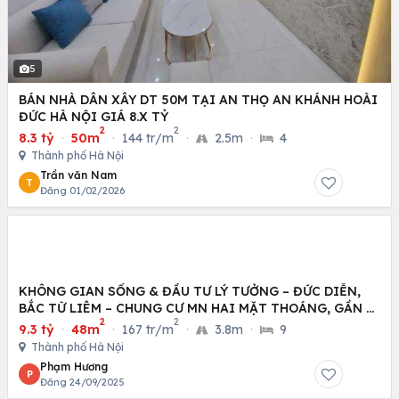
5
BÁN NHÀ DÂN XÂY DT 50M TẠI AN THỌ AN KHÁNH HOÀI
ĐỨC HÀ NỘI GIÁ 8.X TỶ
2
2
8.3 tỷ
·
50m
·
144 tr/m
·
2.5m
·
4
Thành phố Hà Nội
Trần văn Nam
T
Đăng 01/02/2026
KHÔNG GIAN SỐNG & ĐẦU TƯ LÝ TƯỞNG – ĐỨC DIỄN,
BẮC TỪ LIÊM – CHUNG CƯ MN HAI MẶT THOÁNG, GẦN Ô
2
2
TÔ
9.3 tỷ
·
48m
·
167 tr/m
·
3.8m
·
9
Thành phố Hà Nội
Phạm Hương
P
Đăng 24/09/2025