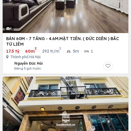
4
BÁN 60M - 7 TẦNG - 4.6M.MẶT TIỀN. ( ĐỨC DIỄN ) BẮC
TỪ LIÊM
2
2
17.5 tỷ
·
60m
·
292 tr/m
·
5m
·
1
Thành phố Hà Nội
Nguyễn Đức Hải
Đăng 3 giờ trước