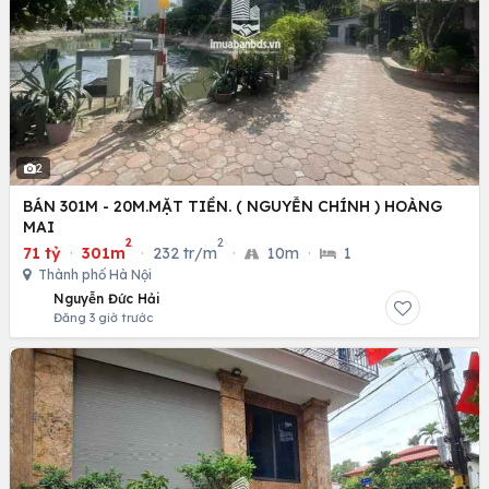
2
BÁN 301M - 20M.MẶT TIỀN. ( NGUYỄN CHÍNH ) HOÀNG
MAI
2
2
71 tỷ
·
301m
·
232 tr/m
·
10m
·
1
Thành phố Hà Nội
Nguyễn Đức Hải
Đăng 3 giờ trước