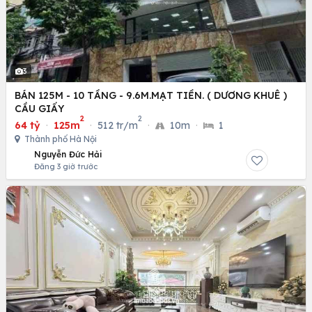
3
BÁN 125M - 10 TẦNG - 9.6M.MẠT TIỀN. ( DƯƠNG KHUÊ )
CẦU GIẤY
2
2
64 tỷ
·
125m
·
512 tr/m
·
10m
·
1
Thành phố Hà Nội
Nguyễn Đức Hải
Đăng 3 giờ trước