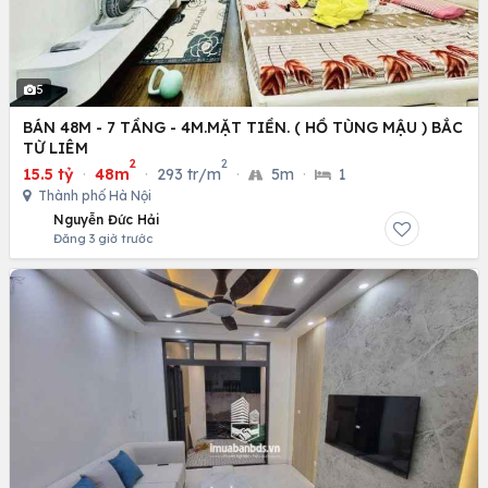
5
BÁN 48M - 7 TẦNG - 4M.MẶT TIỀN. ( HỒ TÙNG MẬU ) BẮC
TỪ LIÊM
2
2
15.5 tỷ
·
48m
·
293 tr/m
·
5m
·
1
Thành phố Hà Nội
Nguyễn Đức Hải
Đăng 3 giờ trước