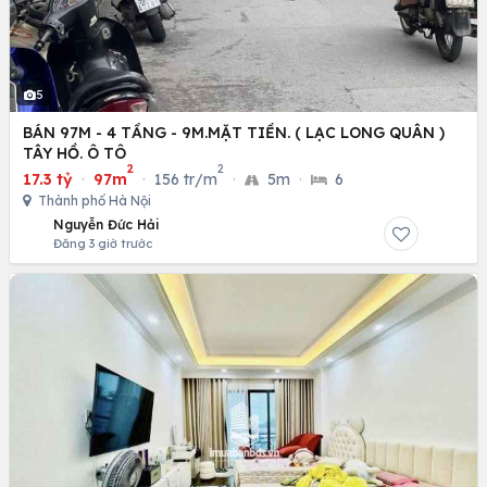
5
BÁN 97M - 4 TẦNG - 9M.MẶT TIỀN. ( LẠC LONG QUÂN )
TÂY HỒ. Ô TÔ
2
2
17.3 tỷ
·
97m
·
156 tr/m
·
5m
·
6
Thành phố Hà Nội
Nguyễn Đức Hải
Đăng 3 giờ trước