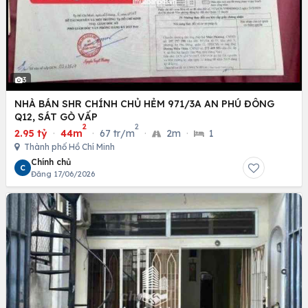
3
NHÀ BÁN SHR CHÍNH CHỦ HẺM 971/3A AN PHÚ ĐÔNG
Q12, SÁT GÒ VẤP
2
2
2.95 tỷ
·
44m
·
67 tr/m
·
2m
·
1
Thành phố Hồ Chí Minh
Chính chủ
C
Đăng 17/06/2026