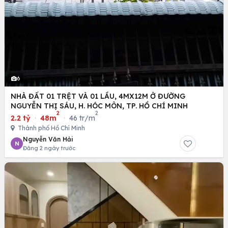
6
NHÀ ĐẤT 01 TRỆT VÀ 01 LẦU, 4MX12M Ở ĐƯỜNG
NGUYỄN THỊ SÁU, H. HÓC MÔN, TP. HỒ CHÍ MINH
2
2
2.2 tỷ
·
48m
·
46 tr/m
Thành phố Hồ Chí Minh
Nguyễn Văn Hải
N
Đăng 2 ngày trước