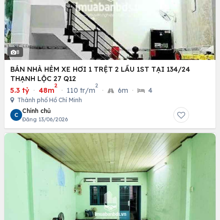
8
BÁN NHÀ HẺM XE HƠI 1 TRỆT 2 LẦU 1ST TẠI 134/24
THẠNH LỘC 27 Q12
2
2
5.3 tỷ
·
48m
·
110 tr/m
·
6m
·
4
Thành phố Hồ Chí Minh
Chính chủ
C
Đăng 13/06/2026