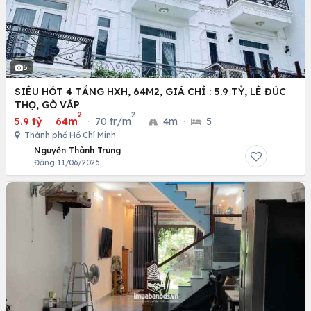
5
SIÊU HÓT 4 TẦNG HXH, 64M2, GIÁ CHỈ : 5.9 TỶ, LÊ ĐÚC
THỌ, GÒ VẤP
2
2
5.9 tỷ
·
64m
·
70 tr/m
·
4m
·
5
Thành phố Hồ Chí Minh
Nguyễn Thành Trung
Đăng 11/06/2026