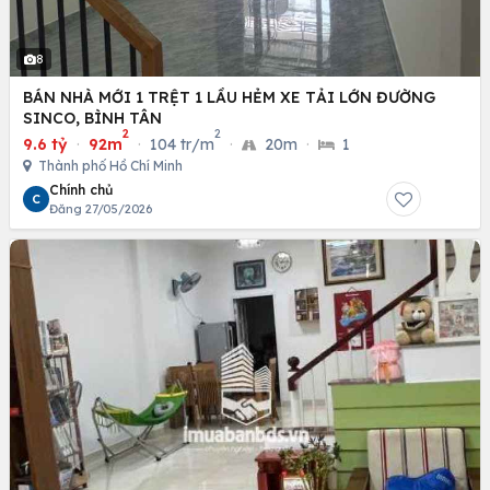
8
BÁN NHÀ MỚI 1 TRỆT 1 LẦU HẺM XE TẢI LỚN ĐƯỜNG
SINCO, BÌNH TÂN
2
2
9.6 tỷ
·
92m
·
104 tr/m
·
20m
·
1
Thành phố Hồ Chí Minh
Chính chủ
C
Đăng 27/05/2026