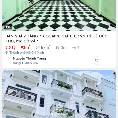
4
BÁN NHÀ 2 TẦNG 7 X 17, 4PN, GIÁ CHỈ : 5.5 TỶ, LÊ ĐÚC
THỌ, P16 GÒ VẤP
2
2
5.5 tỷ
·
92m
·
54 tr/m
·
3m
·
4
Thành phố Hồ Chí Minh
Nguyễn Thành Trung
Đăng 11/06/2026