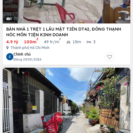
8
BÁN NHÀ 1 TRỆT 1 LẦU MẶT TIỀN DT42, ĐÔNG THẠNH
HÓC MÔN TIỆN KINH DOANH
2
2
4.9 tỷ
·
100m
·
49 tr/m
·
15m
·
3
Thành phố Hồ Chí Minh
Chính chủ
C
Đăng 29/05/2026