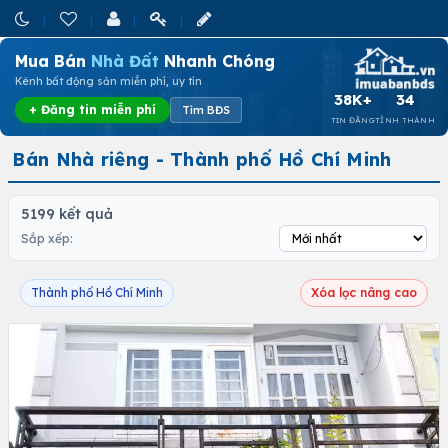
Mua Bán
Nhà Đất
Nhanh Chóng
Kênh bất động sản miễn phí, uy tín
38K+
34
+ Đăng tin miễn phí
Tìm BĐS
TIN ĐĂNG
TỈNH THÀNH
Bán Nhà riêng - Thành phố Hồ Chí Minh
5199 kết quả
Sắp xếp:
Thành phố Hồ Chí Minh
Xóa lọc nâng cao