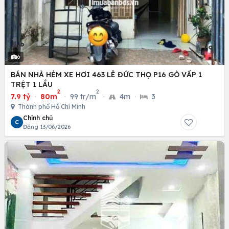
6
BÁN NHÀ HẺM XE HƠI 463 LÊ ĐỨC THỌ P16 GÒ VẤP 1
TRỆT 1 LẦU
2
2
7.9 tỷ
·
80m
·
99 tr/m
·
4m
·
3
Thành phố Hồ Chí Minh
Chính chủ
C
Đăng 13/06/2026