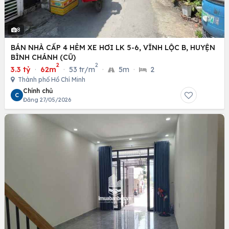
8
BÁN NHÀ CẤP 4 HẺM XE HƠI LK 5-6, VĨNH LỘC B, HUYỆN
BÌNH CHÁNH (CŨ)
2
2
3.3 tỷ
·
62m
·
53 tr/m
·
5m
·
2
Thành phố Hồ Chí Minh
Chính chủ
C
Đăng 27/05/2026