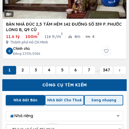
8
BÁN NHÀ ĐÚC 2,5 TẤM HẺM 142 ĐƯỜNG SỐ 339 P. PHƯỚC
LONG B, Q9 CŨ
2
2
11.6 tỷ
·
100m
·
116 tr/m
·
4m
·
4
Thành phố Hồ Chí Minh
Chính chủ
C
Đăng 27/05/2026
1
2
3
4
5
6
7
347
...
CÔNG CỤ TÌM KIẾM
Nhà Đất Bán
Nhà Đất Cho Thuê
Sang nhượng
Nhà riêng