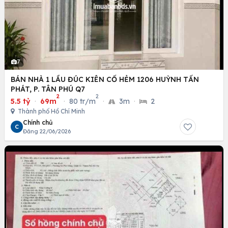
7
BÁN NHÀ 1 LẦU ĐÚC KIÊN CỐ HẺM 1206 HUỲNH TẤN
PHÁT, P. TÂN PHÚ Q7
2
2
5.5 tỷ
·
69m
·
80 tr/m
·
3m
·
2
Thành phố Hồ Chí Minh
Chính chủ
C
Đăng 22/06/2026