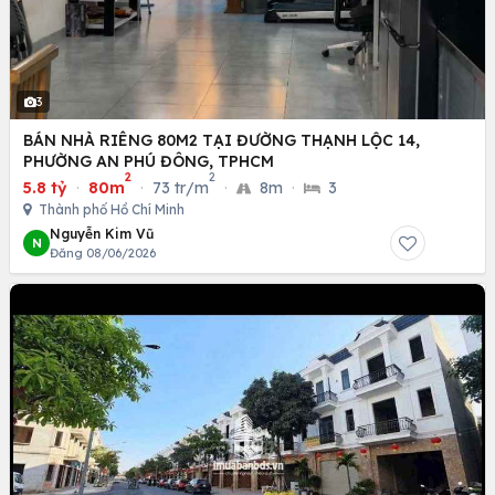
3
BÁN NHÀ RIÊNG 80M2 TẠI ĐƯỜNG THẠNH LỘC 14,
PHƯỜNG AN PHÚ ĐÔNG, TPHCM
2
2
5.8 tỷ
·
80m
·
73 tr/m
·
8m
·
3
Thành phố Hồ Chí Minh
Nguyễn Kim Vũ
N
Đăng 08/06/2026