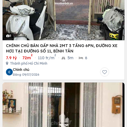
8
CHÍNH CHỦ BÁN GẤP NHÀ 2MT 3 TẦNG 6PN, ĐƯỜNG XE
HƠI TẠI ĐƯỜNG SỐ 11, BÌNH TÂN
2
2
7.9 tỷ
·
72m
·
110 tr/m
·
5m
·
6
Thành phố Hồ Chí Minh
Chính chủ
C
Đăng 09/07/2026