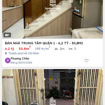
4
BÁN NHÀ TRUNG TÂM QUẬN 1 - 6,2 TỶ - 30,8M2
2
2
6.2 tỷ
·
30.8m
·
195 tr/m
·
2m
·
3
Thành phố Hồ Chí Minh
Phương Châu
P
Đăng 30/07/2026