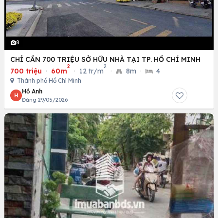
8
CHỈ CẦN 700 TRIỆU SỞ HỮU NHÀ TẠI TP. HỒ CHÍ MINH
2
2
700 triệu
·
60m
·
12 tr/m
·
8m
·
4
Thành phố Hồ Chí Minh
Hồ Anh
H
Đăng 29/05/2026