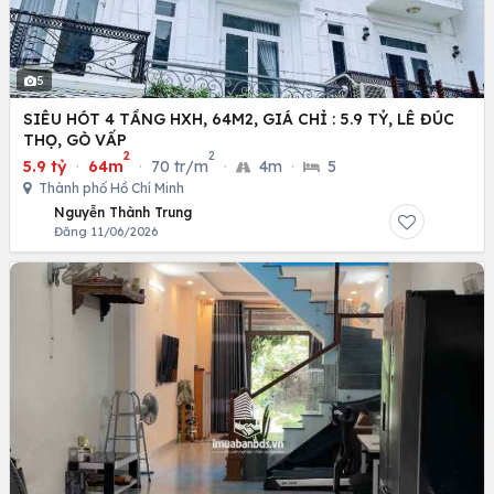
5
SIÊU HÓT 4 TẦNG HXH, 64M2, GIÁ CHỈ : 5.9 TỶ, LÊ ĐÚC
THỌ, GÒ VẤP
2
2
5.9 tỷ
·
64m
·
70 tr/m
·
4m
·
5
Thành phố Hồ Chí Minh
Nguyễn Thành Trung
Đăng 11/06/2026