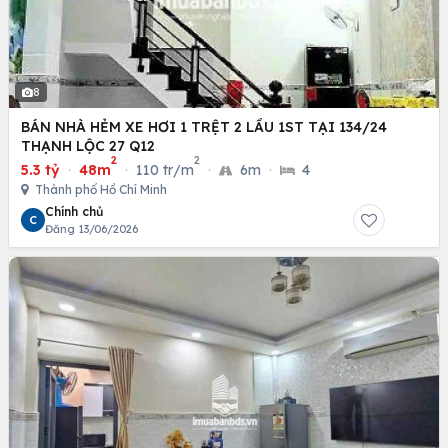
8
BÁN NHÀ HẺM XE HƠI 1 TRỆT 2 LẦU 1ST TẠI 134/24
THẠNH LỘC 27 Q12
2
2
5.3 tỷ
·
48m
·
110 tr/m
·
6m
·
4
Thành phố Hồ Chí Minh
Chính chủ
C
Đăng 13/06/2026