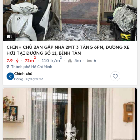
8
CHÍNH CHỦ BÁN GẤP NHÀ 2MT 3 TẦNG 6PN, ĐƯỜNG XE
HƠI TẠI ĐƯỜNG SỐ 11, BÌNH TÂN
2
2
7.9 tỷ
·
72m
·
110 tr/m
·
5m
·
6
Thành phố Hồ Chí Minh
Chính chủ
C
Đăng 09/07/2026