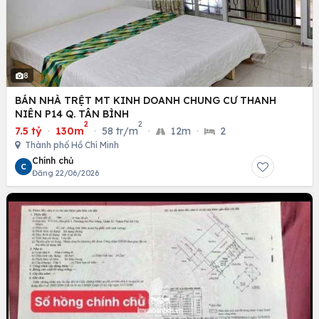
8
BÁN NHÀ TRỆT MT KINH DOANH CHUNG CƯ THANH
NIÊN P14 Q. TÂN BÌNH
2
2
7.5 tỷ
·
130m
·
58 tr/m
·
12m
·
2
Thành phố Hồ Chí Minh
Chính chủ
C
Đăng 22/06/2026