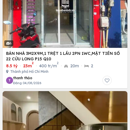
6
BÁN NHÀ 3M2X9M,1 TRỆT 1 LẦU 2PN 1WC,MẶT TIỀN SỐ
22 CỬU LONG P15 Q10
2
2
8.5 tỷ
·
23m
·
400 tr/m
·
20m
·
2
Thành phố Hồ Chí Minh
thanh thảo
T
Đăng 04/08/2026