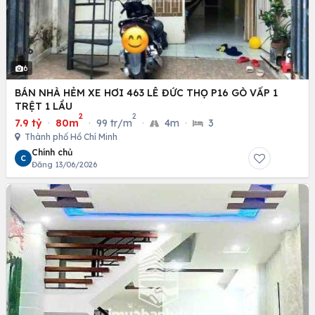
6
BÁN NHÀ HẺM XE HƠI 463 LÊ ĐỨC THỌ P16 GÒ VẤP 1
TRỆT 1 LẦU
2
2
7.9 tỷ
·
80m
·
99 tr/m
·
4m
·
3
Thành phố Hồ Chí Minh
Chính chủ
C
Đăng 13/06/2026