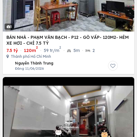
3
BÁN NHÀ - PHẠM VĂN BẠCH - P12 - GÒ VẤP- 120M2- HẺM
XE HƠI - CHỈ 7.5 TỶ
2
2
7.5 tỷ
·
120m
·
59 tr/m
·
5m
·
2
Thành phố Hồ Chí Minh
Nguyễn Thành Trung
Đăng 11/06/2026