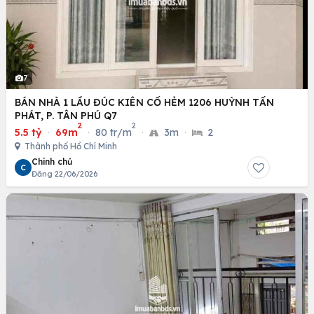
7
BÁN NHÀ 1 LẦU ĐÚC KIÊN CỐ HẺM 1206 HUỲNH TẤN
PHÁT, P. TÂN PHÚ Q7
2
2
5.5 tỷ
·
69m
·
80 tr/m
·
3m
·
2
Thành phố Hồ Chí Minh
Chính chủ
C
Đăng 22/06/2026