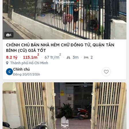
4
CHÍNH CHỦ BÁN NHÀ HẺM CHỮ ĐỒNG TỬ, QUẬN TÂN
BÌNH (CŨ) GIÁ TỐT
2
2
8.2 tỷ
·
115.1m
·
67 tr/m
·
3m
·
2
Thành phố Hồ Chí Minh
Chính chủ
C
Đăng 20/07/2026