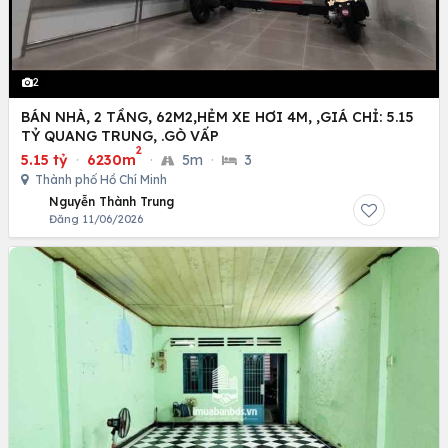
2
BÁN NHÀ, 2 TẦNG, 62M2,HẺM XE HƠI 4M, ,GIÁ CHỈ: 5.15
TỶ QUANG TRUNG, .GÒ VẤP
2
5.15 tỷ
·
6230m
·
5m
·
3
Thành phố Hồ Chí Minh
Nguyễn Thành Trung
Đăng 11/06/2026