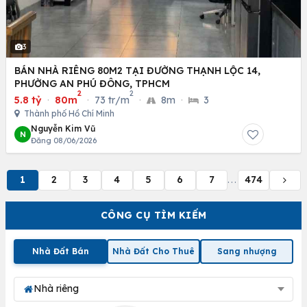
3
BÁN NHÀ RIÊNG 80M2 TẠI ĐƯỜNG THẠNH LỘC 14,
PHƯỜNG AN PHÚ ĐÔNG, TPHCM
2
2
5.8 tỷ
·
80m
·
73 tr/m
·
8m
·
3
Thành phố Hồ Chí Minh
Nguyễn Kim Vũ
N
Đăng 08/06/2026
1
2
3
4
5
6
7
474
...
CÔNG CỤ TÌM KIẾM
Nhà Đất Bán
Nhà Đất Cho Thuê
Sang nhượng
Nhà riêng