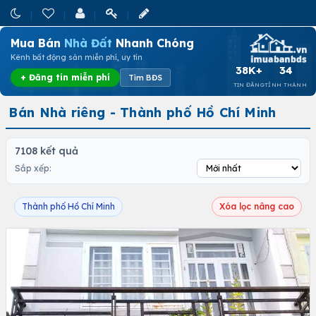
Mua Bán
Nhà Đất
Nhanh Chóng
Kênh bất động sản miễn phí, uy tín
38K+
34
+ Đăng tin miễn phí
Tìm BĐS
TIN ĐĂNG
TỈNH THÀNH
Bán Nhà riêng - Thành phố Hồ Chí Minh
7108 kết quả
Sắp xếp:
Thành phố Hồ Chí Minh
Xóa lọc nâng cao