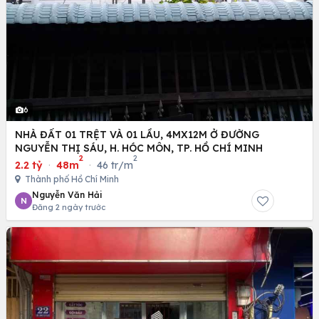
6
NHÀ ĐẤT 01 TRỆT VÀ 01 LẦU, 4MX12M Ở ĐƯỜNG
NGUYỄN THỊ SÁU, H. HÓC MÔN, TP. HỒ CHÍ MINH
2
2
2.2 tỷ
·
48m
·
46 tr/m
Thành phố Hồ Chí Minh
Nguyễn Văn Hải
N
Đăng 2 ngày trước