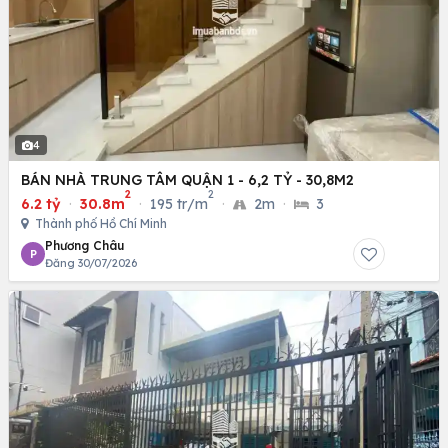
4
BÁN NHÀ TRUNG TÂM QUẬN 1 - 6,2 TỶ - 30,8M2
2
2
6.2 tỷ
·
30.8m
·
195 tr/m
·
2m
·
3
Thành phố Hồ Chí Minh
Phương Châu
P
Đăng 30/07/2026