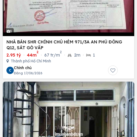
3
NHÀ BÁN SHR CHÍNH CHỦ HẺM 971/3A AN PHÚ ĐÔNG
Q12, SÁT GÒ VẤP
2
2
2.95 tỷ
·
44m
·
67 tr/m
·
2m
·
1
Thành phố Hồ Chí Minh
Chính chủ
C
Đăng 17/06/2026