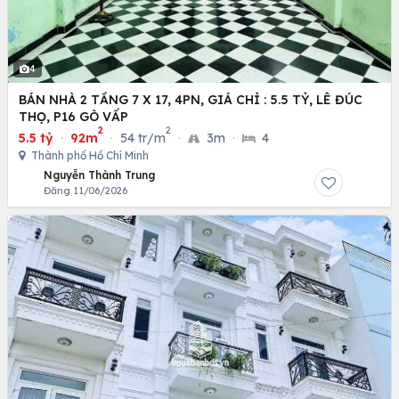
4
BÁN NHÀ 2 TẦNG 7 X 17, 4PN, GIÁ CHỈ : 5.5 TỶ, LÊ ĐÚC
THỌ, P16 GÒ VẤP
2
2
5.5 tỷ
·
92m
·
54 tr/m
·
3m
·
4
Thành phố Hồ Chí Minh
Nguyễn Thành Trung
Đăng 11/06/2026