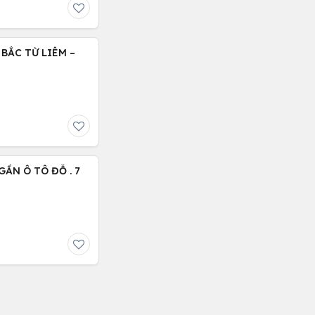
BẮC TỪ LIÊM –
ẦN Ô TÔ ĐỖ . 7