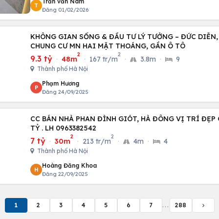
Trần văn Nam
T
Đăng 01/02/2026
KHÔNG GIAN SỐNG & ĐẦU TƯ LÝ TƯỞNG – ĐỨC DIỄN, 
CHUNG CƯ MN HAI MẶT THOÁNG, GẦN Ô TÔ
2
2
9.3 tỷ
·
48m
·
167 tr/m
·
3.8m
·
9
Thành phố Hà Nội
Phạm Hương
P
Đăng 24/09/2025
CC BÁN NHÀ PHAN ĐÌNH GIÓT, HÀ ĐÔNG VỊ TRÍ ĐẸP G
TỶ . LH 0963382542
2
2
7 tỷ
·
30m
·
213 tr/m
·
4m
·
4
Thành phố Hà Nội
Hoàng Đăng Khoa
H
Đăng 22/09/2025
1
2
3
4
5
6
7
...
288