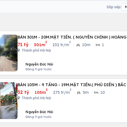
Sắp xếp:
BÁN 301M - 20M.MẶT TIỀN. ( NGUYỄN CHÍNH ) HOÀNG
2
2
71 tỷ
·
301m
·
232 tr/m
·
10m
·
1
Thành phố Hà Nội
Nguyễn Đức Hải
Đăng 9 giờ trước
BÁN 105M - 9 TẦNG - 19M.MẶT TIỀN.( PHÚ DIỄN ) BẮC
2
2
32 tỷ
·
105m
·
275 tr/m
·
5m
·
10
Thành phố Hà Nội
Nguyễn Đức Hải
Đăng 9 giờ trước