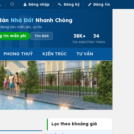
Đăng nhập
Đăng ký
Đăng tin
Bán
Nhà Đất
Nhanh Chóng
động sản miễn phí, uy tín
38K+
34
g tin miễn phí
Tìm BĐS
TIN ĐĂNG
TỈNH THÀNH
PHONG THUỶ
KIẾN TRÚC
TƯ VẤN
Lọc theo khoảng giá