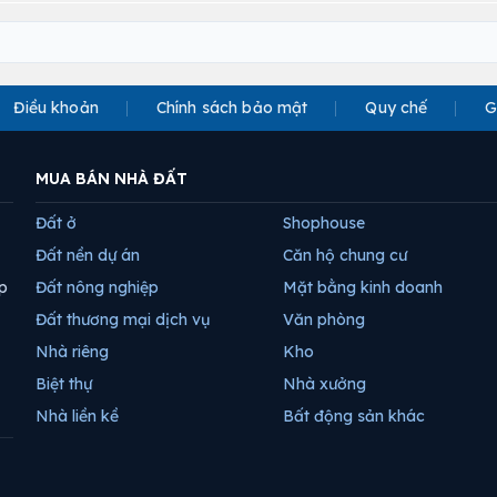
Điều khoản
Chính sách bảo mật
Quy chế
G
MUA BÁN NHÀ ĐẤT
Đất ở
Shophouse
Đất nền dự án
Căn hộ chung cư
p
Đất nông nghiệp
Mặt bằng kinh doanh
Đất thương mại dịch vụ
Văn phòng
Nhà riêng
Kho
Biệt thự
Nhà xưởng
Nhà liền kề
Bất động sản khác