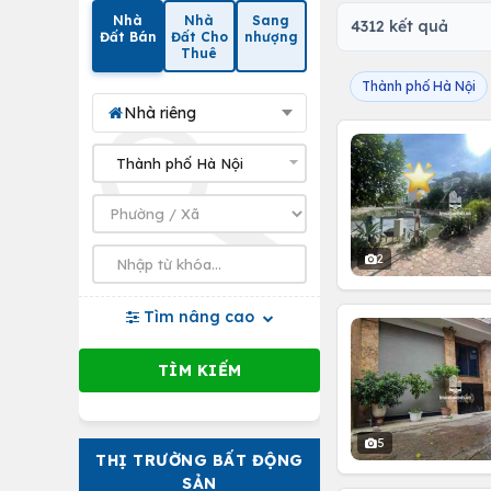
Nhà
Nhà
Sang
4312 kết quả
Đất Bán
Đất Cho
nhượng
Thuê
Thành phố Hà Nội
Nhà riêng
2
Tìm nâng cao
5
THỊ TRƯỜNG BẤT ĐỘNG
SẢN