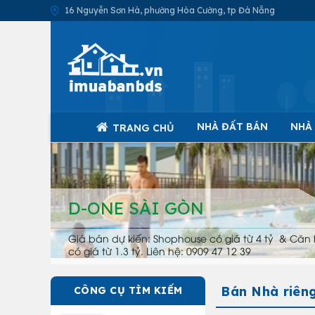
16 Nguyễn Sơn Hà, phường Hòa Cường, tp Đà Nẵng
NHÀ ĐẤT BÁN
NHÀ
TRANG CHỦ
D-ONE SÀI GÒN
Giá bán dự kiến: Shophouse có giá từ 4 tỷ & Căn 
có giá từ 1.3 tỷ. Liên hệ: 0909 47 12 39
Bán Nhà riên
CÔNG CỤ TÌM KIẾM