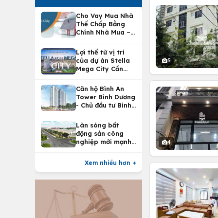
Cho Vay Mua Nhà
Thế Chấp Bằng
Chính Nhà Mua –
Lợi Ích Vay Mua
Nhà Tại
Lợi thế từ vị trí
Vietcombank
của dự án Stella
5
Mega City Cần
Thơ
Căn hộ Bình An
Tower Bình Dương
- Chủ đầu tư Bình
An Land
Làn sóng bất
động sản công
nghiệp mới mạnh
4
nhất 25 năm
Xem nhiều hơn +