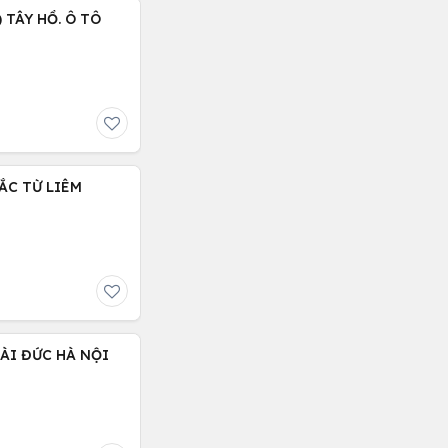
 TÂY HỒ. Ô TÔ
BẮC TỪ LIÊM
ÀI ĐỨC HÀ NỘI