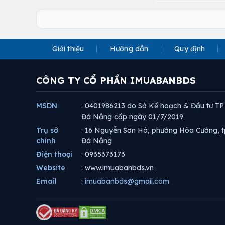
Giới thiệu
Hướng dẫn
Quy định
CÔNG TY CỔ PHẦN IMUABANBDS
MSDN
: 0401986213 do Sở Kế hoạch & Đầu tư TP
Đà Nẵng cấp ngày 01/7/2019
Trụ sở
: 16 Nguyễn Sơn Hà, phường Hòa Cường, t
chính
Đà Nẵng
Điện thoại
: 0935373173
Website
: www.imuabanbds.vn
Email
:
imuabanbds@gmail.com