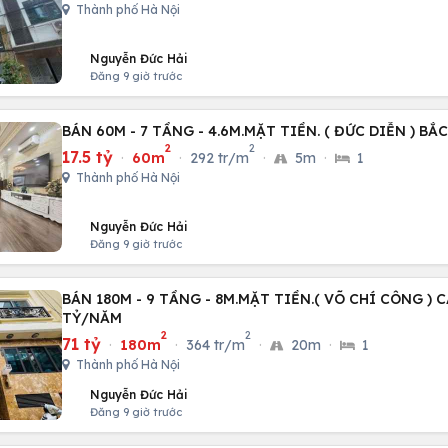
Thành phố Hà Nội
Nguyễn Đức Hải
Đăng 9 giờ trước
BÁN 60M - 7 TẦNG - 4.6M.MẶT TIỀN. ( ĐỨC DIỄN ) BẮ
2
2
17.5 tỷ
·
60m
·
292 tr/m
·
5m
·
1
Thành phố Hà Nội
Nguyễn Đức Hải
Đăng 9 giờ trước
BÁN 180M - 9 TẦNG - 8M.MẶT TIỀN.( VÕ CHÍ CÔNG ) C
TỶ/NĂM
2
2
71 tỷ
·
180m
·
364 tr/m
·
20m
·
1
Thành phố Hà Nội
Nguyễn Đức Hải
Đăng 9 giờ trước