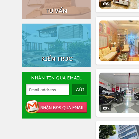
5
TƯ VẤN
KIẾN TRÚC
NHẬN TIN QUA EMAIL
5