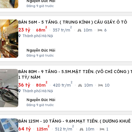
Nguyễn Đức Hải
Đăng 9 giờ trước
BÁN 56M - 5 TẦNG. ( TRUNG KÍNH ) CẦU GIẤY. Ô TÔ
2
2
23 tỷ
·
68m
·
357 tr/m
·
10m
·
6
Thành phố Hà Nội
Nguyễn Đức Hải
Đăng 9 giờ trước
BÁN 80M - 9 TẦNG - 5.5M.MẶT TIỀN. (VÕ CHÍ CÔNG )
1 TỶ/ NĂM
2
2
36 tỷ
·
80m
·
420 tr/m
·
10m
·
10
Thành phố Hà Nội
Nguyễn Đức Hải
Đăng 9 giờ trước
BÁN 125M - 10 TẦNG - 9.6M.MẠT TIỀN. ( DƯƠNG KHUÊ
2
2
64 tỷ
·
125m
·
512 tr/m
·
10m
·
1