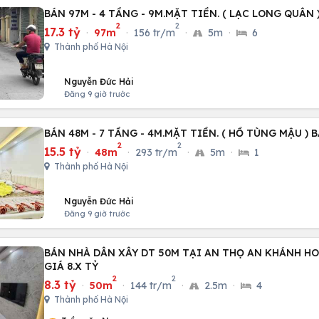
BÁN 97M - 4 TẦNG - 9M.MẶT TIỀN. ( LẠC LONG QUÂN )
2
2
17.3 tỷ
·
97m
·
156 tr/m
·
5m
·
6
Thành phố Hà Nội
Nguyễn Đức Hải
Đăng 9 giờ trước
BÁN 48M - 7 TẦNG - 4M.MẶT TIỀN. ( HỒ TÙNG MẬU ) 
2
2
15.5 tỷ
·
48m
·
293 tr/m
·
5m
·
1
Thành phố Hà Nội
Nguyễn Đức Hải
Đăng 9 giờ trước
BÁN NHÀ DÂN XÂY DT 50M TẠI AN THỌ AN KHÁNH HO
GIÁ 8.X TỶ
2
2
8.3 tỷ
·
50m
·
144 tr/m
·
2.5m
·
4
Thành phố Hà Nội