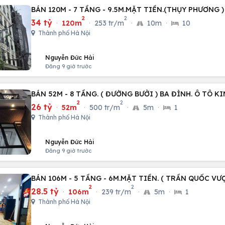
BÁN 120M - 7 TẦNG - 9.5M.MẶT TIỀN.(THỤY PHƯƠNG )
2
2
34 tỷ
·
120m
·
253 tr/m
·
10m
·
10
Thành phố Hà Nội
Nguyễn Đức Hải
Đăng 9 giờ trước
BÁN 52M - 8 TẦNG. ( ĐƯỜNG BƯỞI ) BA ĐÌNH. Ô TÔ 
2
2
26 tỷ
·
52m
·
500 tr/m
·
5m
·
1
Thành phố Hà Nội
Nguyễn Đức Hải
Đăng 9 giờ trước
BÁN 106M - 5 TẦNG - 6M.MẶT TIỀN. ( TRẦN QUỐC VƯ
2
2
28.5 tỷ
·
106m
·
239 tr/m
·
5m
·
1
Thành phố Hà Nội