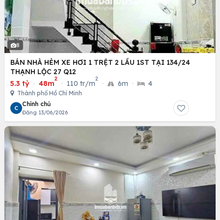
8
BÁN NHÀ HẺM XE HƠI 1 TRỆT 2 LẦU 1ST TẠI 134/24
THẠNH LỘC 27 Q12
2
2
5.3 tỷ
·
48m
·
110 tr/m
·
6m
·
4
Thành phố Hồ Chí Minh
Chính chủ
C
Đăng 13/06/2026