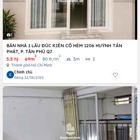
7
BÁN NHÀ 1 LẦU ĐÚC KIÊN CỐ HẺM 1206 HUỲNH TẤN
PHÁT, P. TÂN PHÚ Q7
2
2
5.5 tỷ
·
69m
·
80 tr/m
·
3m
·
2
Thành phố Hồ Chí Minh
Chính chủ
C
Đăng 22/06/2026