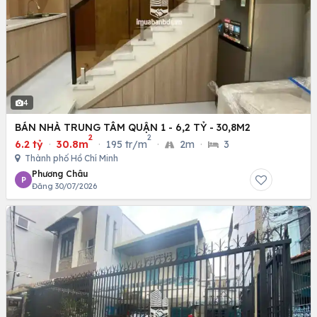
4
BÁN NHÀ TRUNG TÂM QUẬN 1 - 6,2 TỶ - 30,8M2
2
2
6.2 tỷ
·
30.8m
·
195 tr/m
·
2m
·
3
Thành phố Hồ Chí Minh
Phương Châu
P
Đăng 30/07/2026