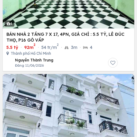
4
BÁN NHÀ 2 TẦNG 7 X 17, 4PN, GIÁ CHỈ : 5.5 TỶ, LÊ ĐÚC
THỌ, P16 GÒ VẤP
2
2
5.5 tỷ
·
92m
·
54 tr/m
·
3m
·
4
Thành phố Hồ Chí Minh
Nguyễn Thành Trung
Đăng 11/06/2026