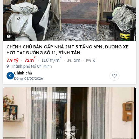
8
CHÍNH CHỦ BÁN GẤP NHÀ 2MT 3 TẦNG 6PN, ĐƯỜNG XE
HƠI TẠI ĐƯỜNG SỐ 11, BÌNH TÂN
2
2
7.9 tỷ
·
72m
·
110 tr/m
·
5m
·
6
Thành phố Hồ Chí Minh
Chính chủ
C
Đăng 09/07/2026