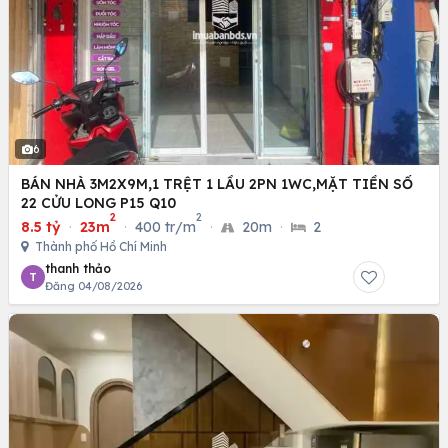
6
BÁN NHÀ 3M2X9M,1 TRỆT 1 LẦU 2PN 1WC,MẶT TIỀN SỐ
22 CỬU LONG P15 Q10
2
2
8.5 tỷ
·
23m
·
400 tr/m
·
20m
·
2
Thành phố Hồ Chí Minh
thanh thảo
T
Đăng 04/08/2026