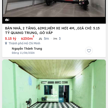
2
BÁN NHÀ, 2 TẦNG, 62M2,HẺM XE HƠI 4M, ,GIÁ CHỈ: 5.15
TỶ QUANG TRUNG, .GÒ VẤP
2
5.15 tỷ
·
6230m
·
5m
·
3
Thành phố Hồ Chí Minh
Nguyễn Thành Trung
Đăng 11/06/2026