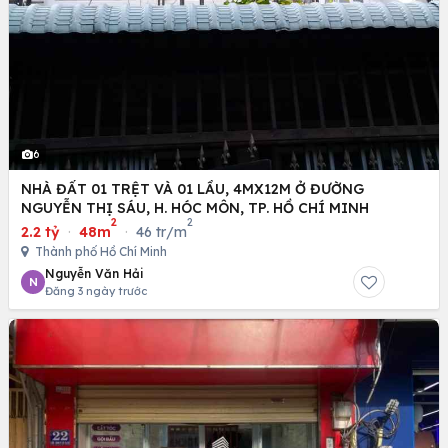
6
NHÀ ĐẤT 01 TRỆT VÀ 01 LẦU, 4MX12M Ở ĐƯỜNG
NGUYỄN THỊ SÁU, H. HÓC MÔN, TP. HỒ CHÍ MINH
2
2
2.2 tỷ
·
48m
·
46 tr/m
Thành phố Hồ Chí Minh
Nguyễn Văn Hải
N
Đăng 3 ngày trước