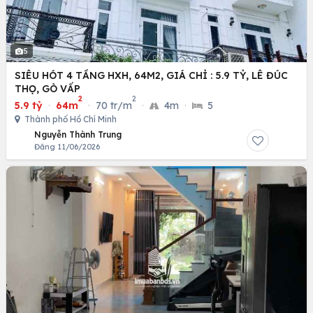
5
SIÊU HÓT 4 TẦNG HXH, 64M2, GIÁ CHỈ : 5.9 TỶ, LÊ ĐÚC
THỌ, GÒ VẤP
2
2
5.9 tỷ
·
64m
·
70 tr/m
·
4m
·
5
Thành phố Hồ Chí Minh
Nguyễn Thành Trung
Đăng 11/06/2026