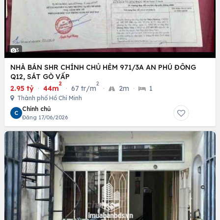
3
NHÀ BÁN SHR CHÍNH CHỦ HẺM 971/3A AN PHÚ ĐÔNG
Q12, SÁT GÒ VẤP
2
2
2.95 tỷ
·
44m
·
67 tr/m
·
2m
·
1
Thành phố Hồ Chí Minh
Chính chủ
C
Đăng 17/06/2026