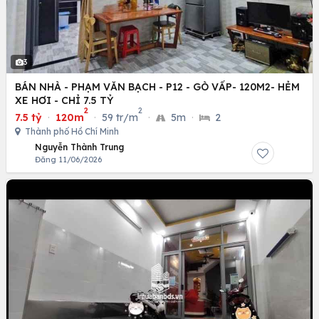
3
BÁN NHÀ - PHẠM VĂN BẠCH - P12 - GÒ VẤP- 120M2- HẺM
XE HƠI - CHỈ 7.5 TỶ
2
2
7.5 tỷ
·
120m
·
59 tr/m
·
5m
·
2
Thành phố Hồ Chí Minh
Nguyễn Thành Trung
Đăng 11/06/2026