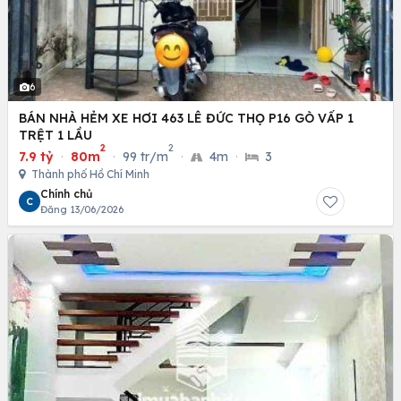
6
BÁN NHÀ HẺM XE HƠI 463 LÊ ĐỨC THỌ P16 GÒ VẤP 1
TRỆT 1 LẦU
2
2
7.9 tỷ
·
80m
·
99 tr/m
·
4m
·
3
Thành phố Hồ Chí Minh
Chính chủ
C
Đăng 13/06/2026