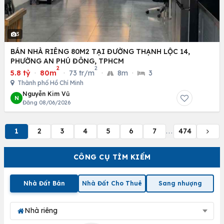
3
BÁN NHÀ RIÊNG 80M2 TẠI ĐƯỜNG THẠNH LỘC 14,
PHƯỜNG AN PHÚ ĐÔNG, TPHCM
2
2
5.8 tỷ
·
80m
·
73 tr/m
·
8m
·
3
Thành phố Hồ Chí Minh
Nguyễn Kim Vũ
N
Đăng 08/06/2026
1
2
3
4
5
6
7
474
...
CÔNG CỤ TÌM KIẾM
Nhà Đất Bán
Nhà Đất Cho Thuê
Sang nhượng
Nhà riêng