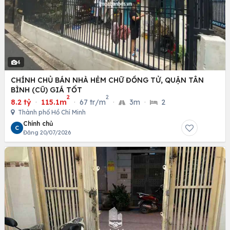
4
CHÍNH CHỦ BÁN NHÀ HẺM CHỮ ĐỒNG TỬ, QUẬN TÂN
BÌNH (CŨ) GIÁ TỐT
2
2
8.2 tỷ
·
115.1m
·
67 tr/m
·
3m
·
2
Thành phố Hồ Chí Minh
Chính chủ
C
Đăng 20/07/2026