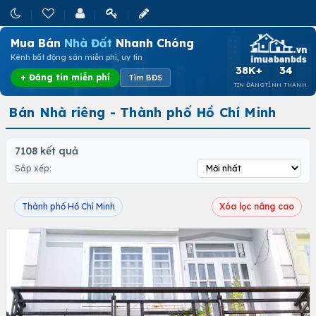
Mua Bán
Nhà Đất
Nhanh Chóng
Kênh bất động sản miễn phí, uy tín
38K+
34
+ Đăng tin miễn phí
Tìm BĐS
TIN ĐĂNG
TỈNH THÀNH
Bán Nhà riêng - Thành phố Hồ Chí Minh
7108 kết quả
Sắp xếp:
Thành phố Hồ Chí Minh
Xóa lọc nâng cao