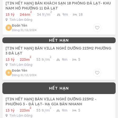
[TIN HẾT HẠN] BÁN KHÁCH SẠN 18 PHÒNG ĐÀ LẠT- KHU
NAM HỒ PHƯỜNG 11 ĐÀ LẠT
2
2
15 tỷ
·
246m
·
34 tr/m
·
9m
·
18
Tỉnh Lâm Đồng
Đoàn Yên
Đ
Đăng 31/12/2024
[TIN HẾT HẠN] BÁN VILLA NGHỈ DƯỠNG 223M2 PHƯỜNG
3 ĐÀ LẠT
2
2
13 tỷ
·
223m
·
53 tr/m
·
9m
·
5
Tỉnh Lâm Đồng
Đoàn Yên
Đ
Đăng 31/12/2024
[TIN HẾT HẠN] BÁN VILLA NGHỈ DƯỠNG 223M2 -
PHƯỜNG 3 - ĐÀ LẠT- HẠ GIA BÁN NHANH
2
2
13 tỷ
·
223m
·
53 tr/m
·
9m
·
5
Tỉnh Lâm Đồng