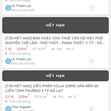
Tỉnh Lâm Đồng
Lê Thành Lộc
L
Đăng 12/06/2025
[TIN HẾT HẠN] BÁN HOẶC CHO THUÊ CĂN HỘ MẶT PHỐ
NGUYỄN THẾ LÂM - PHÚ THỦY - PHAN THIẾT: 7 TỶ - SỔ
2
2
HỒNG CHÍNH CHỦ -
7 tỷ
·
105m
·
67 tr/m
·
5m
·
1
Tỉnh Lâm Đồng
Lê Thành Lộc
L
Đăng 04/06/2025
[TIN HẾT HẠN] SIÊU PHẨM VILLA 223M2 GẦN BẾN XE
LIÊN TỈNH PHƯỜNG 3 TP ĐÀ LẠT
2
2
13 tỷ
·
223m
·
53 tr/m
·
9m
·
3
Tỉnh Lâm Đồng
Chúc Nguyễn
C