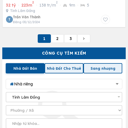
2
2
32 tỷ
·
223m
·
138 tr/m
·
9m
·
5
Tỉnh Lâm Đồng
Trần Văn Thành
T
Đăng 03/12/2024
1
2
3
CÔNG CỤ TÌM KIẾM
Nhà Đất Bán
Nhà Đất Cho Thuê
Sang nhượng
Nhà riêng