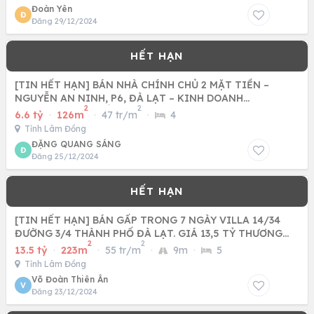
Đoàn Yên
Đ
Đăng 29/12/2024
[TIN HẾT HẠN] BÁN NHÀ CHÍNH CHỦ 2 MẶT TIỀN –
NGUYỄN AN NINH, P6, ĐÀ LẠT – KINH DOANH
2
2
HOMESTAY, GIÁ TỐT!
6.6 tỷ
·
126m
·
47 tr/m
·
4
Tỉnh Lâm Đồng
ĐẶNG QUANG SÁNG
Đ
Đăng 25/12/2024
[TIN HẾT HẠN] BÁN GẤP TRONG 7 NGÀY VILLA 14/34
ĐƯỜNG 3/4 THÀNH PHỐ ĐÀ LẠT. GIÁ 13,5 TỶ THƯƠNG
2
2
LƯỢNG.
13.5 tỷ
·
223m
·
55 tr/m
·
9m
·
5
Tỉnh Lâm Đồng
Võ Đoàn Thiên Ân
V
Đăng 23/12/2024