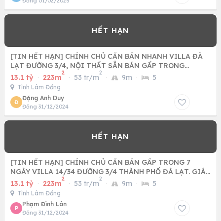
Đăng 01/02/2025
[TIN HẾT HẠN] CHÍNH CHỦ CẦN BÁN NHANH VILLA ĐÀ
LẠT ĐƯỜNG 3/4, NỘI THẤT SẴN BÁN GẤP TRONG
2
2
THÁNG, 13,1TỶ THƯƠNG
13.1 tỷ
·
223m
·
53 tr/m
·
9m
·
5
Tỉnh Lâm Đồng
Đặng Anh Duy
Đ
Đăng 31/12/2024
[TIN HẾT HẠN] CHÍNH CHỦ CẦN BÁN GẤP TRONG 7
NGÀY VILLA 14/34 ĐƯỜNG 3/4 THÀNH PHỐ ĐÀ LẠT. GIÁ
2
2
13,1 TỶ THƯƠNG LƯỢNG.
13.1 tỷ
·
223m
·
53 tr/m
·
9m
·
5
Tỉnh Lâm Đồng
Phạm Đình Lân
P
Đăng 31/12/2024