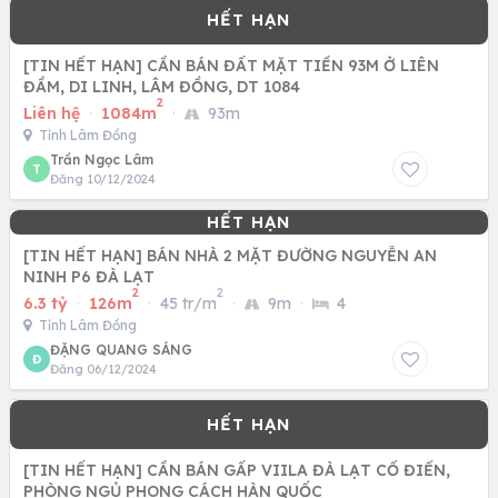
[TIN HẾT HẠN] CẦN BÁN ĐẤT MẶT TIỀN 93M Ở LIÊN
ĐẦM, DI LINH, LÂM ĐỒNG, DT 1084
2
Liên hệ
·
1084m
·
93m
Tỉnh Lâm Đồng
Trần Ngọc Lâm
T
Đăng 10/12/2024
[TIN HẾT HẠN] BÁN NHÀ 2 MẶT ĐƯỜNG NGUYỄN AN
NINH P6 ĐÀ LẠT
2
2
6.3 tỷ
·
126m
·
45 tr/m
·
9m
·
4
Tỉnh Lâm Đồng
ĐẶNG QUANG SÁNG
Đ
Đăng 06/12/2024
[TIN HẾT HẠN] CẦN BÁN GẤP VIILA ĐÀ LẠT CỔ ĐIỂN,
PHÒNG NGỦ PHONG CÁCH HÀN QUỐC