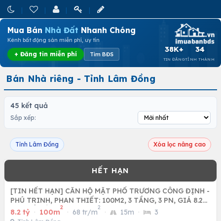
Mua Bán
Nhà Đất
Nhanh Chóng
Kênh bất động sản miễn phí, uy tín
38K+
34
+ Đăng tin miễn phí
Tìm BĐS
TIN ĐĂNG
TỈNH THÀNH
Bán Nhà riêng - Tỉnh Lâm Đồng
45 kết quả
Sắp xếp:
Tỉnh Lâm Đồng
Xóa lọc nâng cao
[TIN HẾT HẠN] CĂN HỘ MẶT PHỐ TRƯƠNG CÔNG ĐỊNH -
PHÚ TRINH, PHAN THIẾT: 100M2, 3 TẦNG, 3 PN, GIÁ 8.2
2
2
TỶ - SỔ HỒNG
8.2 tỷ
·
100m
·
68 tr/m
·
15m
·
3