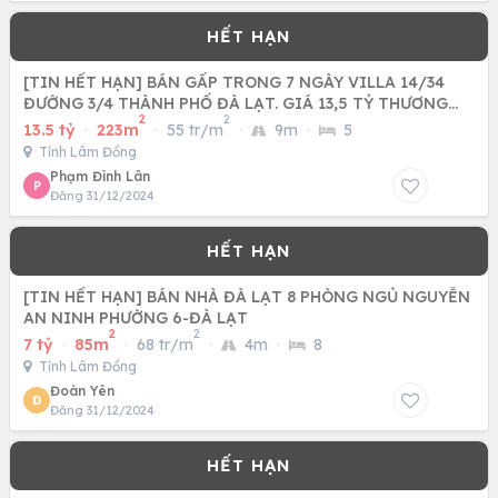
[TIN HẾT HẠN] BÁN GẤP TRONG 7 NGÀY VILLA 14/34
ĐƯỜNG 3/4 THÀNH PHỐ ĐÀ LẠT. GIÁ 13,5 TỶ THƯƠNG
2
2
LƯỢNG.
13.5 tỷ
·
223m
·
55 tr/m
·
9m
·
5
Tỉnh Lâm Đồng
Phạm Đình Lân
P
Đăng 31/12/2024
[TIN HẾT HẠN] BÁN NHÀ ĐÀ LẠT 8 PHÒNG NGỦ NGUYỄN
AN NINH PHƯỜNG 6-ĐÀ LẠT
2
2
7 tỷ
·
85m
·
68 tr/m
·
4m
·
8
Tỉnh Lâm Đồng
Đoàn Yên
Đ
Đăng 31/12/2024