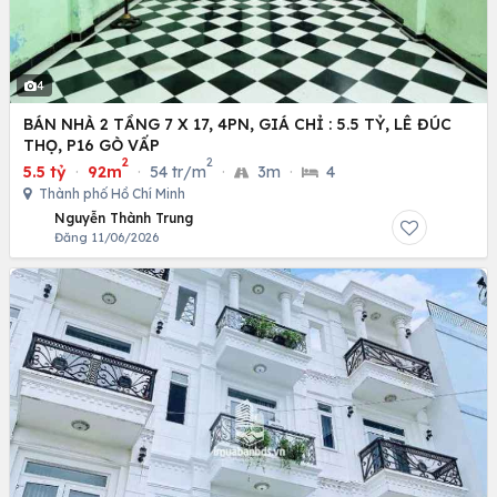
4
BÁN NHÀ 2 TẦNG 7 X 17, 4PN, GIÁ CHỈ : 5.5 TỶ, LÊ ĐÚC
THỌ, P16 GÒ VẤP
2
2
5.5 tỷ
·
92m
·
54 tr/m
·
3m
·
4
Thành phố Hồ Chí Minh
Nguyễn Thành Trung
Đăng 11/06/2026