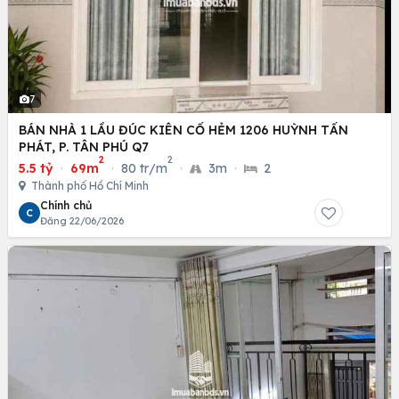
7
BÁN NHÀ 1 LẦU ĐÚC KIÊN CỐ HẺM 1206 HUỲNH TẤN
PHÁT, P. TÂN PHÚ Q7
2
2
5.5 tỷ
·
69m
·
80 tr/m
·
3m
·
2
Thành phố Hồ Chí Minh
Chính chủ
C
Đăng 22/06/2026