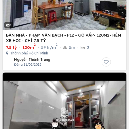
3
BÁN NHÀ - PHẠM VĂN BẠCH - P12 - GÒ VẤP- 120M2- HẺM
XE HƠI - CHỈ 7.5 TỶ
2
2
7.5 tỷ
·
120m
·
59 tr/m
·
5m
·
2
Thành phố Hồ Chí Minh
Nguyễn Thành Trung
Đăng 11/06/2026