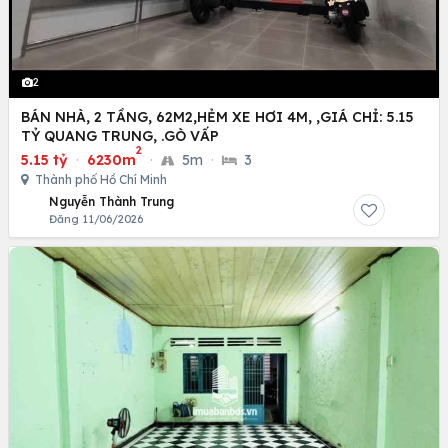
2
BÁN NHÀ, 2 TẦNG, 62M2,HẺM XE HƠI 4M, ,GIÁ CHỈ: 5.15
TỶ QUANG TRUNG, .GÒ VẤP
2
5.15 tỷ
·
6230m
·
5m
·
3
Thành phố Hồ Chí Minh
Nguyễn Thành Trung
Đăng 11/06/2026