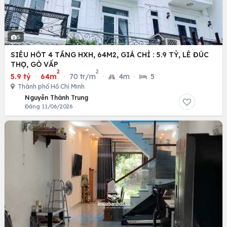
5
SIÊU HÓT 4 TẦNG HXH, 64M2, GIÁ CHỈ : 5.9 TỶ, LÊ ĐÚC
THỌ, GÒ VẤP
2
2
5.9 tỷ
·
64m
·
70 tr/m
·
4m
·
5
Thành phố Hồ Chí Minh
Nguyễn Thành Trung
Đăng 11/06/2026