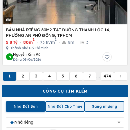
3
BÁN NHÀ RIÊNG 80M2 TẠI ĐƯỜNG THẠNH LỘC 14,
PHƯỜNG AN PHÚ ĐÔNG, TPHCM
2
2
5.8 tỷ
·
80m
·
73 tr/m
·
8m
·
3
Thành phố Hồ Chí Minh
Nguyễn Kim Vũ
N
Đăng 08/06/2026
1
2
3
4
5
6
7
474
...
CÔNG CỤ TÌM KIẾM
Nhà Đất Bán
Nhà Đất Cho Thuê
Sang nhượng
Nhà riêng