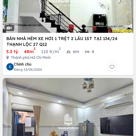
8
BÁN NHÀ HẺM XE HƠI 1 TRỆT 2 LẦU 1ST TẠI 134/24
THẠNH LỘC 27 Q12
2
2
5.3 tỷ
·
48m
·
110 tr/m
·
6m
·
4
Thành phố Hồ Chí Minh
Chính chủ
C
Đăng 13/06/2026