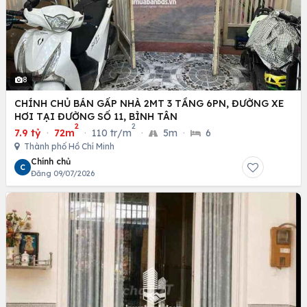
8
CHÍNH CHỦ BÁN GẤP NHÀ 2MT 3 TẦNG 6PN, ĐƯỜNG XE
HƠI TẠI ĐƯỜNG SỐ 11, BÌNH TÂN
2
2
7.9 tỷ
·
72m
·
110 tr/m
·
5m
·
6
Thành phố Hồ Chí Minh
Chính chủ
C
Đăng 09/07/2026