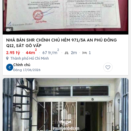
3
NHÀ BÁN SHR CHÍNH CHỦ HẺM 971/3A AN PHÚ ĐÔNG
Q12, SÁT GÒ VẤP
2
2
2.95 tỷ
·
44m
·
67 tr/m
·
2m
·
1
Thành phố Hồ Chí Minh
Chính chủ
C
Đăng 17/06/2026