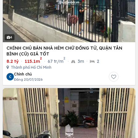
4
CHÍNH CHỦ BÁN NHÀ HẺM CHỮ ĐỒNG TỬ, QUẬN TÂN
BÌNH (CŨ) GIÁ TỐT
2
2
8.2 tỷ
·
115.1m
·
67 tr/m
·
3m
·
2
Thành phố Hồ Chí Minh
Chính chủ
C
Đăng 20/07/2026