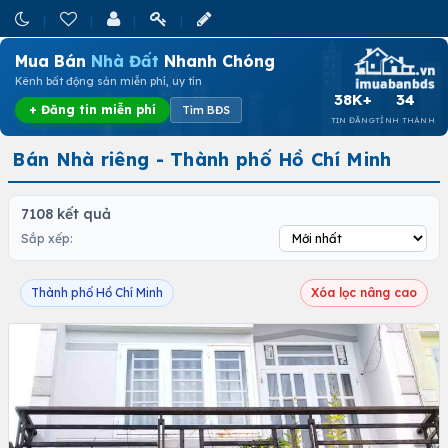
Mua Bán
Nhà Đất
Nhanh Chóng
Kênh bất động sản miễn phí, uy tín
38K+
34
+ Đăng tin miễn phí
Tìm BĐS
TIN ĐĂNG
TỈNH THÀNH
Bán Nhà riêng - Thành phố Hồ Chí Minh
7108 kết quả
Sắp xếp:
Thành phố Hồ Chí Minh
Xóa lọc nâng cao