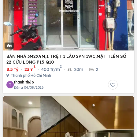
6
BÁN NHÀ 3M2X9M,1 TRỆT 1 LẦU 2PN 1WC,MẶT TIỀN SỐ
22 CỬU LONG P15 Q10
2
2
8.5 tỷ
·
23m
·
400 tr/m
·
20m
·
2
Thành phố Hồ Chí Minh
thanh thảo
T
Đăng 04/08/2026