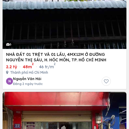
6
NHÀ ĐẤT 01 TRỆT VÀ 01 LẦU, 4MX12M Ở ĐƯỜNG
NGUYỄN THỊ SÁU, H. HÓC MÔN, TP. HỒ CHÍ MINH
2
2
2.2 tỷ
·
48m
·
46 tr/m
Thành phố Hồ Chí Minh
Nguyễn Văn Hải
N
Đăng 2 ngày trước