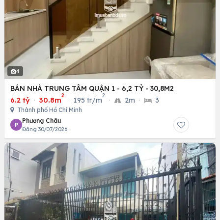
4
BÁN NHÀ TRUNG TÂM QUẬN 1 - 6,2 TỶ - 30,8M2
2
2
6.2 tỷ
·
30.8m
·
195 tr/m
·
2m
·
3
Thành phố Hồ Chí Minh
Phương Châu
P
Đăng 30/07/2026