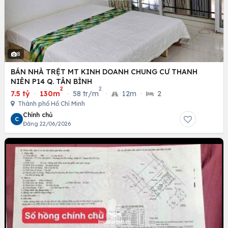
8
BÁN NHÀ TRỆT MT KINH DOANH CHUNG CƯ THANH
NIÊN P14 Q. TÂN BÌNH
2
2
7.5 tỷ
·
130m
·
58 tr/m
·
12m
·
2
Thành phố Hồ Chí Minh
Chính chủ
C
Đăng 22/06/2026