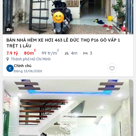
6
BÁN NHÀ HẺM XE HƠI 463 LÊ ĐỨC THỌ P16 GÒ VẤP 1
TRỆT 1 LẦU
2
2
7.9 tỷ
·
80m
·
99 tr/m
·
4m
·
3
Thành phố Hồ Chí Minh
Chính chủ
C
Đăng 13/06/2026