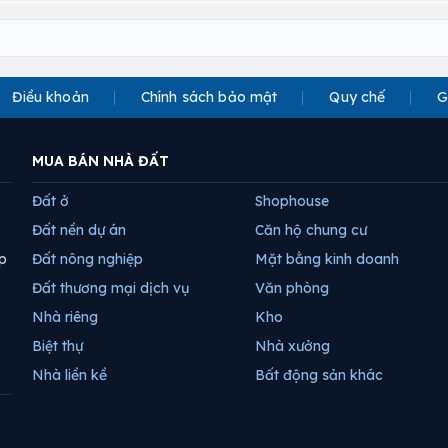
Điều khoản
Chính sách bảo mật
Quy chế
G
MUA BÁN NHÀ ĐẤT
Đất ở
Shophouse
Đất nền dự án
Căn hộ chung cư
p
Đất nông nghiệp
Mặt bằng kinh doanh
Đất thương mại dịch vụ
Văn phòng
Nhà riêng
Kho
Biệt thự
Nhà xưởng
Nhà liền kề
Bất động sản khác