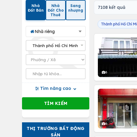
Nhà
Nhà
Sang
7108 kết quả
Đất Bán
Đất Cho
nhượng
Thuê
Thành phố Hồ Chí M
Nhà riêng
6
Tìm nâng cao
6
THỊ TRƯỜNG BẤT ĐỘNG
SẢN