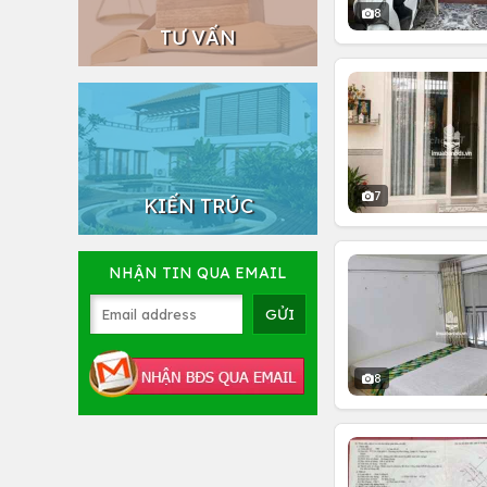
8
TƯ VẤN
7
KIẾN TRÚC
NHẬN TIN QUA EMAIL
8