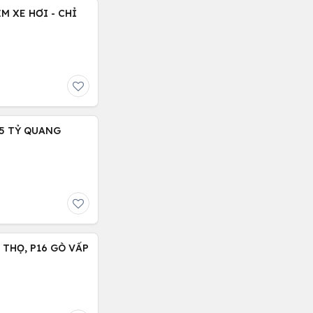
M XE HƠI - CHỈ
.15 TỶ QUANG
C THỌ, P16 GÒ VẤP