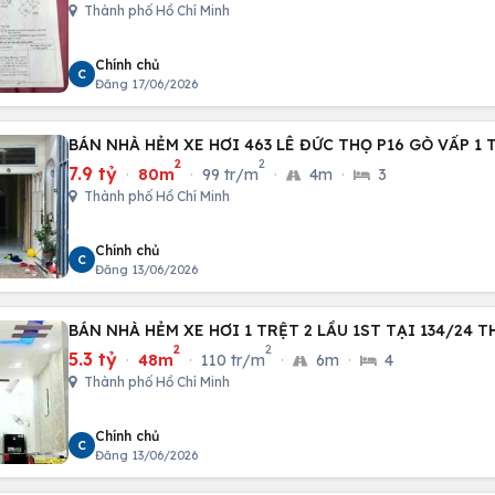
Thành phố Hồ Chí Minh
Chính chủ
C
Đăng 17/06/2026
BÁN NHÀ HẺM XE HƠI 463 LÊ ĐỨC THỌ P16 GÒ VẤP 1 
2
2
7.9 tỷ
·
80m
·
99 tr/m
·
4m
·
3
Thành phố Hồ Chí Minh
Chính chủ
C
Đăng 13/06/2026
BÁN NHÀ HẺM XE HƠI 1 TRỆT 2 LẦU 1ST TẠI 134/24 T
2
2
5.3 tỷ
·
48m
·
110 tr/m
·
6m
·
4
Thành phố Hồ Chí Minh
Chính chủ
C
Đăng 13/06/2026