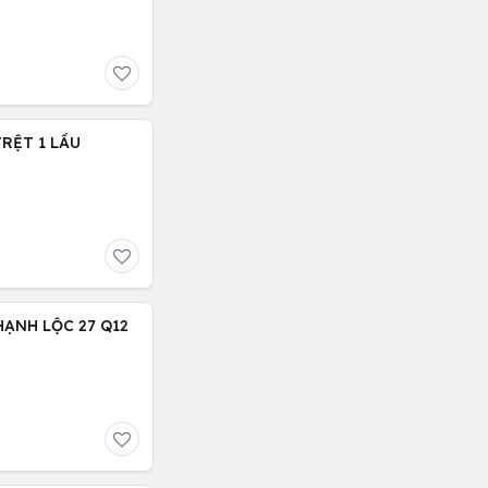
TRỆT 1 LẦU
HẠNH LỘC 27 Q12