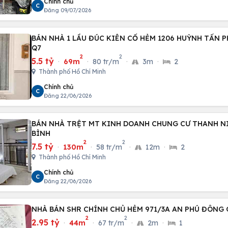
Chính chủ
C
Đăng 09/07/2026
BÁN NHÀ 1 LẦU ĐÚC KIÊN CỐ HẺM 1206 HUỲNH TẤN PH
Q7
2
2
5.5 tỷ
·
69m
·
80 tr/m
·
3m
·
2
Thành phố Hồ Chí Minh
Chính chủ
C
Đăng 22/06/2026
BÁN NHÀ TRỆT MT KINH DOANH CHUNG CƯ THANH NI
BÌNH
2
2
7.5 tỷ
·
130m
·
58 tr/m
·
12m
·
2
Thành phố Hồ Chí Minh
Chính chủ
C
Đăng 22/06/2026
NHÀ BÁN SHR CHÍNH CHỦ HẺM 971/3A AN PHÚ ĐÔNG Q
2
2
2.95 tỷ
·
44m
·
67 tr/m
·
2m
·
1