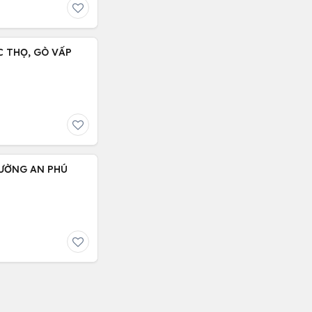
 CHỈ : 5.9 TỶ, LÊ ĐÚC THỌ, GÒ VẤP
HƯỜNG AN PHÚ