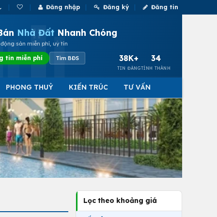
Đăng nhập
Đăng ký
Đăng tin
Bán
Nhà Đất
Nhanh Chóng
động sản miễn phí, uy tín
38K+
34
g tin miễn phí
Tìm BĐS
TIN ĐĂNG
TỈNH THÀNH
PHONG THUỶ
KIẾN TRÚC
TƯ VẤN
Lọc theo khoảng giá