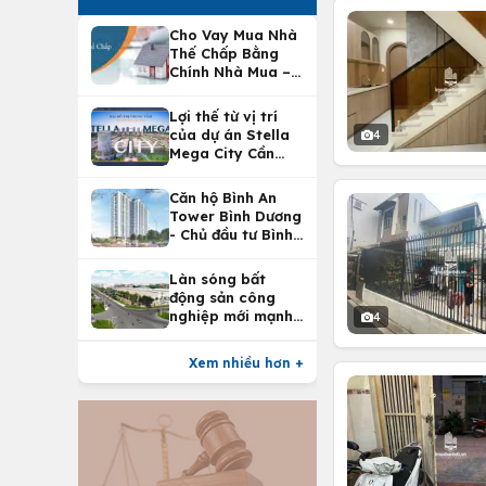
Cho Vay Mua Nhà
Thế Chấp Bằng
Chính Nhà Mua –
Lợi Ích Vay Mua
Nhà Tại
Lợi thế từ vị trí
Vietcombank
của dự án Stella
4
Mega City Cần
Thơ
Căn hộ Bình An
Tower Bình Dương
- Chủ đầu tư Bình
An Land
Làn sóng bất
động sản công
nghiệp mới mạnh
4
nhất 25 năm
Xem nhiều hơn +