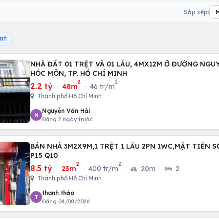
Sắp xếp:
inh
NHÀ ĐẤT 01 TRỆT VÀ 01 LẦU, 4MX12M Ở ĐƯỜNG NGUYỄN THỊ SÁU, H.
HÓC MÔN, TP. HỒ CHÍ MINH
2
2
2.2 tỷ
·
48m
·
46 tr/m
Thành phố Hồ Chí Minh
Nguyễn Văn Hải
N
Đăng 2 ngày trước
BÁN NHÀ 3M2X9M,1 TRỆT 1 LẦU 2PN 1WC,MẶT TIỀN S
P15 Q10
2
2
8.5 tỷ
·
23m
·
400 tr/m
·
20m
·
2
Thành phố Hồ Chí Minh
thanh thảo
T
Đăng 04/08/2026