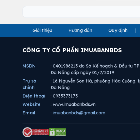
Giới thiệu
Hướng dẫn
Quy định
CÔNG TY CỔ PHẦN IMUABANBDS
MSDN
: 0401986213 do Sở Kế hoạch & Đầu tư TP
Đà Nẵng cấp ngày 01/7/2019
Trụ sở
: 16 Nguyễn Sơn Hà, phường Hòa Cường, t
chính
Đà Nẵng
Điện thoại
: 0935373173
Website
: www.imuabanbds.vn
Email
:
imuabanbds@gmail.com