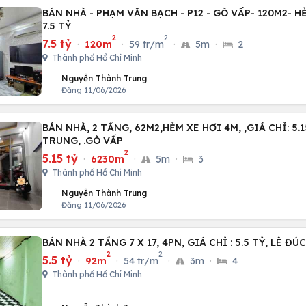
BÁN NHÀ - PHẠM VĂN BẠCH - P12 - GÒ VẤP- 120M2- HẺ
7.5 TỶ
2
2
7.5 tỷ
·
120m
·
59 tr/m
·
5m
·
2
Thành phố Hồ Chí Minh
Nguyễn Thành Trung
Đăng 11/06/2026
BÁN NHÀ, 2 TẦNG, 62M2,HẺM XE HƠI 4M, ,GIÁ CHỈ: 5
TRUNG, .GÒ VẤP
2
5.15 tỷ
·
6230m
·
5m
·
3
Thành phố Hồ Chí Minh
Nguyễn Thành Trung
Đăng 11/06/2026
BÁN NHÀ 2 TẦNG 7 X 17, 4PN, GIÁ CHỈ : 5.5 TỶ, LÊ ĐÚ
2
2
5.5 tỷ
·
92m
·
54 tr/m
·
3m
·
4
Thành phố Hồ Chí Minh