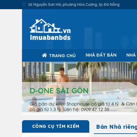
16 Nguyễn Sơn Hà, phường Hòa Cường, tp Đà Nẵng
NHÀ ĐẤT BÁN
NHÀ
TRANG CHỦ
D-ONE SÀI GÒN
Giá bán dự kiến: Shophouse có giá từ 4 tỷ & Căn 
có giá từ 1.3 tỷ. Liên hệ: 0909 47 12 39
Bán Nhà riêng
CÔNG CỤ TÌM KIẾM