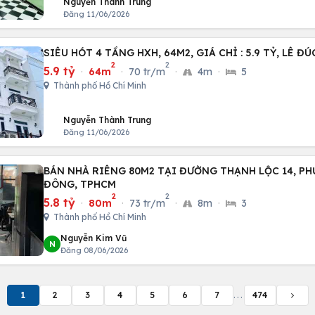
Nguyễn Thành Trung
Đăng 11/06/2026
SIÊU HÓT 4 TẦNG HXH, 64M2, GIÁ
2
2
5.9 tỷ
·
64m
·
70 tr/m
·
4m
·
5
Thành phố Hồ Chí Minh
Nguyễn Thành Trung
Đăng 11/06/2026
BÁN NHÀ RIÊNG 80M2 TẠI ĐƯỜNG THẠNH LỘC 14, P
ĐÔNG, TPHCM
2
2
5.8 tỷ
·
80m
·
73 tr/m
·
8m
·
3
Thành phố Hồ Chí Minh
Nguyễn Kim Vũ
N
Đăng 08/06/2026
1
2
3
4
5
6
7
...
474