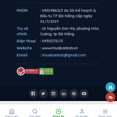
MSDN
: 0401986213 do Sở Kế hoạch &
Đầu tư TP Đà Nẵng cấp ngày
01/7/2019
Trụ sở
: 16 Nguyễn Sơn Hà, phường Hòa
chính
Cường, tp Đà Nẵng
Điện thoại
: 0935373173
Website
: www.imuabanbds.vn
Email
:
imuabanbds@gmail.com
Trang chủ
Tìm kiếm
Đăng tin
Tài khoản
Danh mục