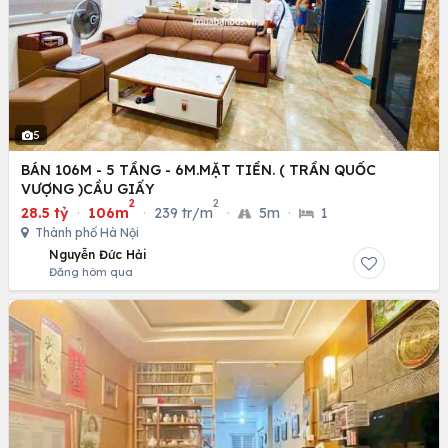
5
BÁN 106M - 5 TẦNG - 6M.MẶT TIỀN. ( TRẦN QUỐC
VƯỢNG )CẦU GIẤY
2
2
28.5 tỷ
·
106m
·
239 tr/m
·
5m
·
1
Thành phố Hà Nội
Nguyễn Đức Hải
Đăng hôm qua