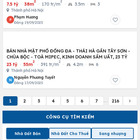
2
2
7.5 tỷ
·
38m
·
170 tr/m
·
3.5m
·
3
Thành phố Hà Nội
Phạm Hương
P
Đăng 19/09/2025
BÁN NHÀ MẶT PHỐ ĐỐNG ĐA - THÁI HÀ GẦN TÂY SƠN -
CHÙA BỘC - TOÀ MIPEC, KINH DOANH SẦM UẤT, 23 TỶ
2
2
23 tỷ
·
55m
·
391 tr/m
·
4.2m
·
6
Thành phố Hà Nội
Nguyễn Phương Tuyết
N
Đăng 17/09/2025
1
2
3
4
5
6
7
216
...
CÔNG CỤ TÌM KIẾM
Nhà Đất Bán
Nhà Đất Cho Thuê
Sang nhượng