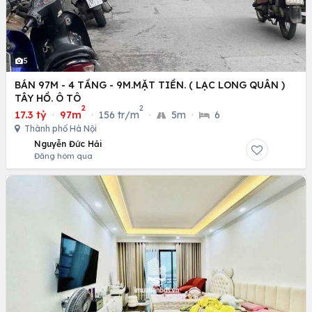
5
BÁN 97M - 4 TẦNG - 9M.MẶT TIỀN. ( LẠC LONG QUÂN )
TÂY HỒ. Ô TÔ
2
2
17.3 tỷ
·
97m
·
156 tr/m
·
5m
·
6
Thành phố Hà Nội
Nguyễn Đức Hải
Đăng hôm qua