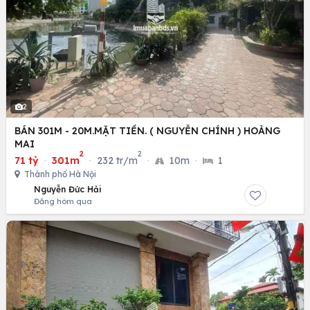
2
BÁN 301M - 20M.MẶT TIỀN. ( NGUYỄN CHÍNH ) HOÀNG
MAI
2
2
71 tỷ
·
301m
·
232 tr/m
·
10m
·
1
Thành phố Hà Nội
Nguyễn Đức Hải
Đăng hôm qua