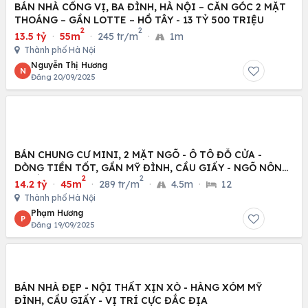
BÁN NHÀ CỐNG VỊ, BA ĐÌNH, HÀ NỘI – CĂN GÓC 2 MẶT
THOÁNG – GẦN LOTTE – HỒ TÂY - 13 TỶ 500 TRIỆU
2
2
13.5 tỷ
·
55m
·
245 tr/m
·
1m
Thành phố Hà Nội
Nguyễn Thị Hương
N
Đăng 20/09/2025
BÁN CHUNG CƯ MINI, 2 MẶT NGÕ - Ô TÔ ĐỖ CỬA -
DÒNG TIỀN TỐT, GẦN MỸ ĐÌNH, CẦU GIẤY - NGÕ NÔNG
2
2
- HIẾM
14.2 tỷ
·
45m
·
289 tr/m
·
4.5m
·
12
Thành phố Hà Nội
Phạm Hương
P
Đăng 19/09/2025
BÁN NHÀ ĐẸP - NỘI THẤT XỊN XÒ - HÀNG XÓM MỸ
ĐÌNH, CẦU GIẤY - VỊ TRÍ CỰC ĐẮC ĐỊA