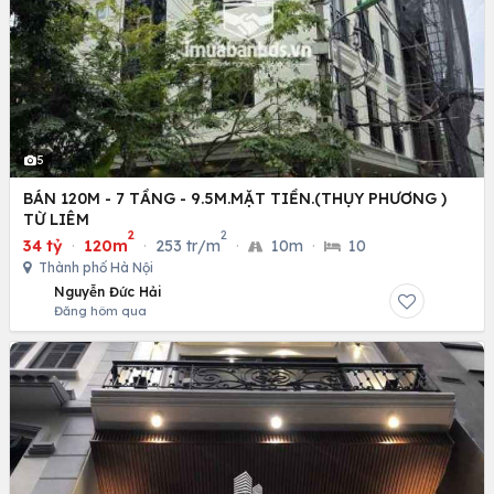
5
BÁN 120M - 7 TẦNG - 9.5M.MẶT TIỀN.(THỤY PHƯƠNG )
TỪ LIÊM
2
2
34 tỷ
·
120m
·
253 tr/m
·
10m
·
10
Thành phố Hà Nội
Nguyễn Đức Hải
Đăng hôm qua