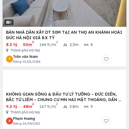
5
BÁN NHÀ DÂN XÂY DT 50M TẠI AN THỌ AN KHÁNH HOÀI
ĐỨC HÀ NỘI GIÁ 8.X TỶ
2
2
8.3 tỷ
·
50m
·
144 tr/m
·
2.5m
·
4
Thành phố Hà Nội
Trần văn Nam
T
Đăng 01/02/2026
KHÔNG GIAN SỐNG & ĐẦU TƯ LÝ TƯỞNG – ĐỨC DIỄN,
BẮC TỪ LIÊM – CHUNG CƯ MN HAI MẶT THOÁNG, GẦN Ô
2
2
TÔ
9.3 tỷ
·
48m
·
167 tr/m
·
3.8m
·
9
Thành phố Hà Nội
Phạm Hương
P
Đăng 24/09/2025