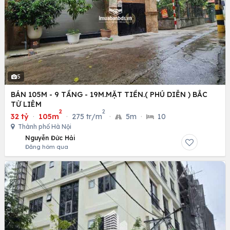
5
BÁN 105M - 9 TẦNG - 19M.MẶT TIỀN.( PHÚ DIỄN ) BẮC
TỪ LIÊM
2
2
32 tỷ
·
105m
·
275 tr/m
·
5m
·
10
Thành phố Hà Nội
Nguyễn Đức Hải
Đăng hôm qua