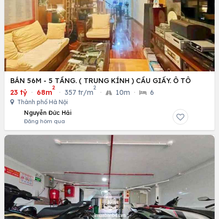
BÁN 56M - 5 TẦNG. ( TRUNG KÍNH ) CẦU GIẤY. Ô TÔ
2
2
23 tỷ
·
68m
·
357 tr/m
·
10m
·
6
Thành phố Hà Nội
Nguyễn Đức Hải
Đăng hôm qua