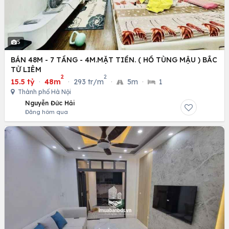
5
BÁN 48M - 7 TẦNG - 4M.MẶT TIỀN. ( HỒ TÙNG MẬU ) BẮC
TỪ LIÊM
2
2
15.5 tỷ
·
48m
·
293 tr/m
·
5m
·
1
Thành phố Hà Nội
Nguyễn Đức Hải
Đăng hôm qua