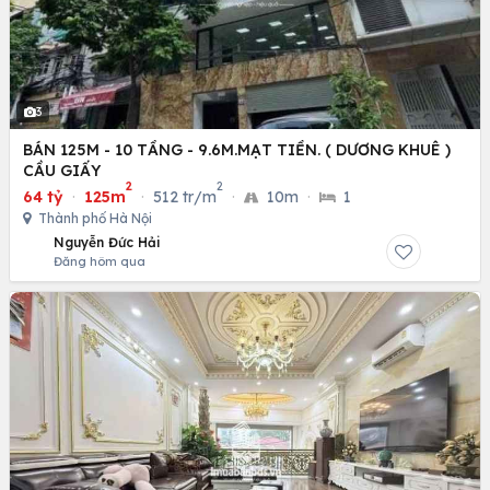
3
BÁN 125M - 10 TẦNG - 9.6M.MẠT TIỀN. ( DƯƠNG KHUÊ )
CẦU GIẤY
2
2
64 tỷ
·
125m
·
512 tr/m
·
10m
·
1
Thành phố Hà Nội
Nguyễn Đức Hải
Đăng hôm qua