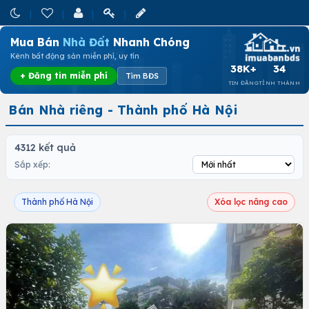
Mua Bán
Nhà Đất
Nhanh Chóng
Kênh bất động sản miễn phí, uy tín
38K+
34
+ Đăng tin miễn phí
Tìm BĐS
TIN ĐĂNG
TỈNH THÀNH
Bán Nhà riêng - Thành phố Hà Nội
4312 kết quả
Sắp xếp:
Thành phố Hà Nội
Xóa lọc nâng cao